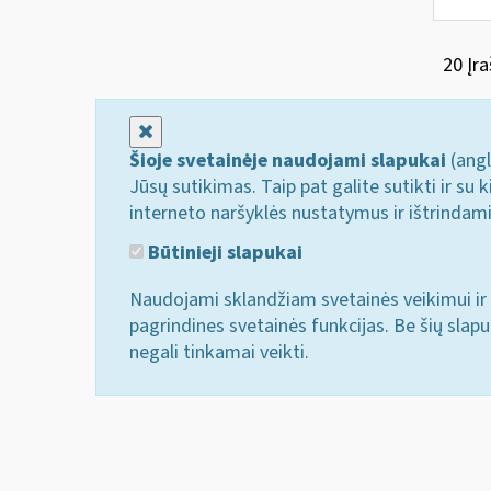
20 Įra
Uždaryti
Šioje svetainėje naudojami slapukai
(angl
Jūsų sutikimas. Taip pat galite sutikti ir s
interneto naršyklės nustatymus ir ištrindam
Būtinieji slapukai
Naudojami sklandžiam svetainės veikimui ir 
pagrindines svetainės funkcijas. Be šių slap
negali tinkamai veikti.