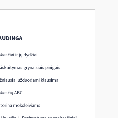
AUDINGA
kesčiai ir jų dydžiai
siskaitymas grynaisiais pinigais
žniausiai užduodami klausimai
kesčių ABC
ktorina moksleiviams