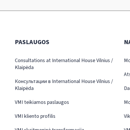
PASLAUGOS
N
Consultations at International House Vilnius /
Mo
Klaipėda
At
Консультации в International House Vilnius /
Klaipėda
Da
VMI teikiamos paslaugos
Mo
VMI kliento profilis
Vi