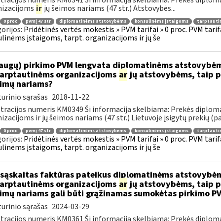
tracijos numeris KM0341 Ši informacija skelbiama: Prekės diplom
nizacijoms
ir
jų šeimos nariams (47 str.) Atstovybės...
0 proc
pvmį 47 str
diplomatinėms atstovybėms
konsulinėms įstaigoms
tarptauti
orijos:
Pridėtinės vertės mokestis » PVM tarifai » 0 proc. PVM tari
linėms įstaigoms, tarpt. organizacijoms ir jų še
augų) pirkimo PVM lengvata diplomatinėms atstovybėm
.tarptautinėms organizacijoms
ar
jų atstovybėms, taip p
eimų nariams?
urinio sąrašas
2018-11-22
tracijos numeris KM0349 Ši informacija skelbiama: Prekės diplom
izacijoms ir jų šeimos nariams (47 str.) Lietuvoje įsigytų prekių (pa
0 proc
pvmį 47 str
diplomatinėms atstovybėms
konsulinėms įstaigoms
tarptauti
orijos:
Pridėtinės vertės mokestis » PVM tarifai » 0 proc. PVM tari
linėms įstaigoms, tarpt. organizacijoms ir jų še
sąskaitas faktūras pateikus diplomatinėms atstovybėm
.tarptautinėms organizacijoms
ar
jų atstovybėms, taip p
eimų nariams gali būti grąžinamas sumokėtas pirkimo P
urinio sąrašas
2024-03-29
tracijos numeris KM0361 Ši informacija skelbiama: Prekės diplom