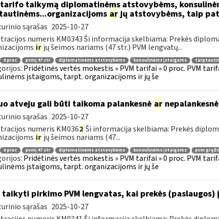
tarifo taikymą diplomatinėms atstovybėms, konsulinė
tautinėms...organizacijoms
ar
jų atstovybėms, taip pat
urinio sąrašas
2025-10-27
tracijos numeris KM0343 Ši informacija skelbiama: Prekės diplom
nizacijoms
ir
jų šeimos nariams (47 str.) PVM lengvatų...
0 proc
pvmį 47 str
diplomatinėms atstovybėms
konsulinėms įstaigoms
tarptauti
orijos:
Pridėtinės vertės mokestis » PVM tarifai » 0 proc. PVM tari
linėms įstaigoms, tarpt. organizacijoms ir jų še
uo atveju gali būti taikoma palankesnė
ar
nepalankesnė
urinio sąrašas
2025-10-27
tracijos numeris KM036
2
Ši informacija skelbiama: Prekės diplo
nizacijoms
ir
jų šeimos nariams (47...
0 proc
pvmį 47 str
diplomatinėms atstovybėms
konsulinėms įstaigoms
pvm grąži
orijos:
Pridėtinės vertės mokestis » PVM tarifai » 0 proc. PVM tari
linėms įstaigoms, tarpt. organizacijoms ir jų še
 taikyti pirkimo PVM lengvatas, kai prekės (paslaugos) 
urinio sąrašas
2025-10-27