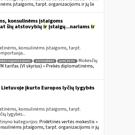
inėms įstaigoms, tarpt. organizacijoms ir jų še
s, konsulinėms įstaigoms
at šių atstovybių
ir
įstaigų...nariams
ir
atinėms, konsulinėms įstaigoms, tarpt.
importuoja...
Mokesčių
inėms organizacijoms
atstovybėms
pvmį 36 str.
VM tarifas (VI skyrius) » Prekės diplomatinėms,
 Lietuvoje įkurto Europos lyčių lygybės
atinėms, konsulinėms įstaigoms, tarpt.
ių lygybės...
žinyno kategorijos:
Pridėtinės vertės mokestis »
onsulinėms įstaigoms, tarpt. organizacijoms ir jų