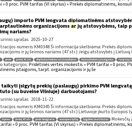
ai » 0 proc. PVM tarifas (VI skyrius) » Prekės diplomatinėms, konsul
augų) importo PVM lengvata diplomatinėms atstovybėm
.tarptautinėms organizacijoms
ar
jų atstovybėms, taip p
eimų nariams?
urinio sąrašas
2025-10-27
tracijos numeris KM0348 Ši informacija skelbiama: Prekės diplom
izacijoms ir jų šeimos nariams (47 str.) Jeigu atstovybės į Lietuvą 
.
pvm
pvmį 47 str
diplomatinėms atstovybėms
konsulinėms įstaigoms
tarptaut
o kategorijos:
Pridėtinės vertės mokestis » PVM tarifai » 0 proc. P
linėms įstaigoms, tarpt. organizacijoms ir jų še
 taikyti įsigytų prekių (paslaugų) pirkimo PVM lengvatą
ituto (su buveine Vilniuje) darbuotojams?
urinio sąrašas
2018-11-22
tracijos numeris KM0345 Ši informacija skelbiama: Prekės diplom
izacijoms ir jų šeimos nariams (47 str.) Lietuvoje įkurto Europos lyč
Mokesčių 
0 proc
pvmį 47 str
pvm lengvata
europos lyčių
lygybės institutas
arifai » 0 proc. PVM tarifas (VI skyrius) » Prekės diplomatinėms, k