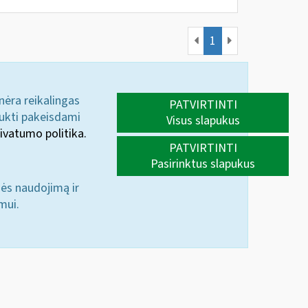
1
 nėra reikalingas
PATVIRTINTI
aukti pakeisdami
Visus slapukus
ivatumo politika.
PATVIRTINTI
Pasirinktus slapukus
nės naudojimą ir
mui.