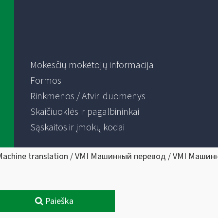
Mokesčių mokėtojų informacija
Formos
Rinkmenos / Atviri duomenys
Skaičiuoklės ir pagalbininkai
Sąskaitos ir įmokų kodai
Machine translation / VMI Машинный перевод / VMI Машин
Paieška