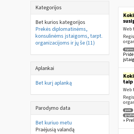
Kategorijos
Kok
susi
Bet kurios kategorijos
Prekės diplomatinėms,
Web t
konsulinėms įstaigoms, tarpt.
Regis
orga
organizacijoms ir jų še
(11)
0 proc
Pridė
įstai
Aplankai
Kok
taip
Bet kurį aplanką
Web t
Regis
orga
Parodymo data
pvm
grąži
» Pre
Bet kuriuo metu
Praėjusią valandą