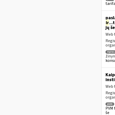
tarif
pasl
ir
..
jų š
Web t
Regis
organ
0 proc
žinyn
konsu
Kaip
inst
Web t
Regis
organ
pvm
PVM t
še