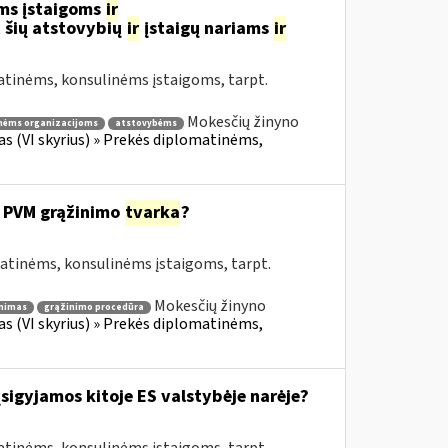
ms įstaigoms
ir
 šių atstovybių
ir
įstaigų nariams
ir
atinėms, konsulinėms įstaigoms, tarpt.
Mokesčių žinyno
nėms organizacijoms
atstovybėms
fas (VI skyrius) » Prekės diplomatinėms,
 PVM grąžinimo
tvarka
?
matinėms, konsulinėms įstaigoms, tarpt.
Mokesčių žinyno
nimas
grąžinimo procedūra
fas (VI skyrius) » Prekės diplomatinėms,
įsigyjamos kitoje ES valstybėje narėje?