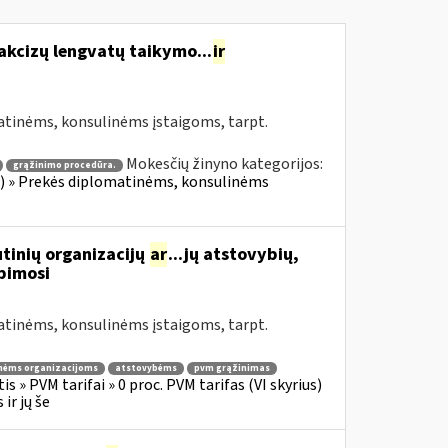
akcizų lengvatų taikymo...
ir
atinėms, konsulinėms įstaigoms, tarpt.
Mokesčių žinyno kategorijos:
grąžinimo procedūra.
ius) » Prekės diplomatinėms, konsulinėms
tinių organizacijų
ar
...jų atstovybių,
ipimosi
atinėms, konsulinėms įstaigoms, tarpt.
nėms organizacijoms
atstovybėms
pvm grąžinimas
s » PVM tarifai » 0 proc. PVM tarifas (VI skyrius)
ir jų še