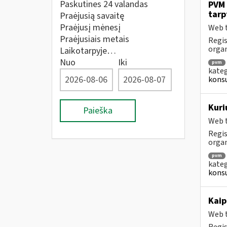
Paskutines 24 valandas
PVM 
tarp
Praėjusią savaitę
Praėjusį mėnesį
Web t
Praėjusiais metais
Regis
orga
Laikotarpyje…
Nuo
Iki
pvm
kateg
konsu
Kuri
Paieška
Web t
Regis
orga
pvm
kateg
konsu
Kaip
Web t