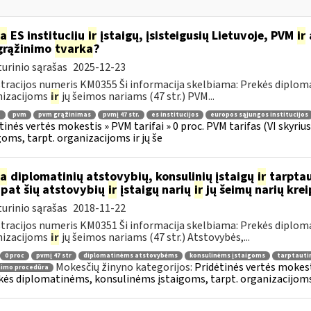
ia
ES institucijų
ir
įstaigų, įsisteigusių Lietuvoje, PVM
ir
grąžinimo
tvarka
?
urinio sąrašas
2025-12-23
tracijos numeris KM0355 Ši informacija skelbiama: Prekės diplom
nizacijoms
ir
jų šeimos nariams (47 str.) PVM...
.
pvm
pvm grąžinimas
pvmį 47 str.
es institucijos
europos sąjungos institucijos
tinės vertės mokestis » PVM tarifai » 0 proc. PVM tarifas (VI skyr
goms, tarpt. organizacijoms ir jų še
ia
diplomatinių atstovybių, konsulinių įstaigų
ir
tarptau
 pat šių atstovybių
ir
įstaigų narių
ir
jų šeimų narių kre
urinio sąrašas
2018-11-22
tracijos numeris KM0351 Ši informacija skelbiama: Prekės diplom
nizacijoms
ir
jų šeimos nariams (47 str.) Atstovybės,...
0 proc
pvmį 47 str
diplomatinėms atstovybėms
konsulinėms įstaigoms
tarptauti
Mokesčių žinyno kategorijos:
Pridėtinės vertės mokesti
nimo procedūra
kės diplomatinėms, konsulinėms įstaigoms, tarpt. organizacijoms 