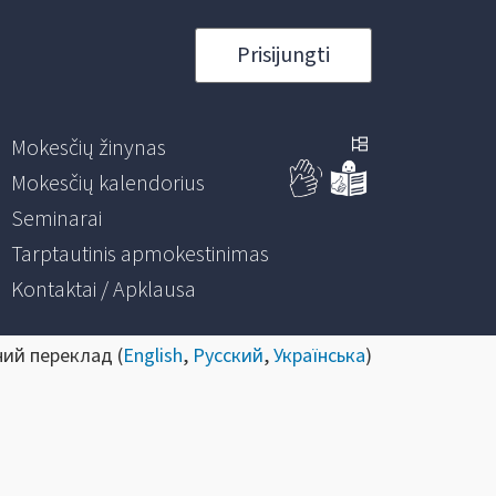
Prisijungti
Mokesčių žinynas
Mokesčių kalendorius
Seminarai
Tarptautinis apmokestinimas
Kontaktai / Apklausa
ний переклад (
English
,
Русский
,
Українська
)