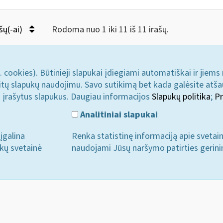
šų(-ai)
Rodoma nuo 1 iki 11 iš 11 irašų.
. cookies). Būtinieji slapukai įdiegiami automatiškai ir jiems
u kitų slapukų naudojimu. Savo sutikimą bet kada galėsite atš
i įrašytus slapukus. Daugiau informacijos
Slapukų politika
;
Pr
Analitiniai slapukai
įgalina
Renka statistinę informaciją apie svetai
ukų svetainė
naudojami Jūsų naršymo patirties gerini