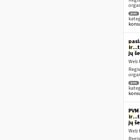
Regis
orga
pvm
kateg
konsu
pasl
ir
..
jų š
Web t
Regis
organ
pvm
kateg
konsu
PVM 
ir
..
jų š
Web t
Regis