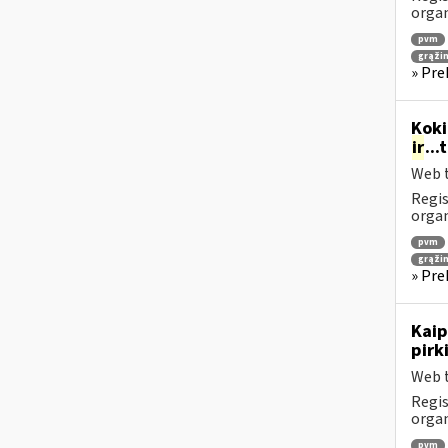
orga
pvm
grąži
» Pre
Koki
ir
..
Web t
Regis
orga
pvm
grąži
» Pre
Kaip
pirk
Web t
Regis
orga
pvm