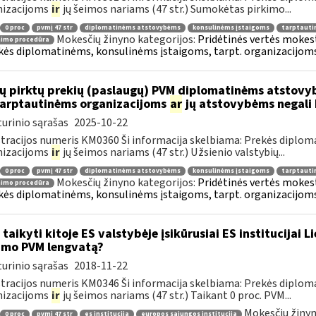
nizacijoms
ir
jų šeimos nariams (47 str.) Sumokėtas pirkimo...
0 proc
pvmį 47 str
diplomatinėms atstovybėms
konsulinėms įstaigoms
tarptauti
Mokesčių žinyno kategorijos:
Pridėtinės vertės mokesti
nimo procedūra
kės diplomatinėms, konsulinėms įstaigoms, tarpt. organizacijoms 
ų pirktų prekių (paslaugų) PVM diplomatinėms atstovy
.tarptautinėms organizacijoms
ar
jų atstovybėms negali 
urinio sąrašas
2025-10-22
tracijos numeris KM0360 Ši informacija skelbiama: Prekės diplom
nizacijoms
ir
jų šeimos nariams (47 str.) Užsienio valstybių...
0 proc
pvmį 47 str
diplomatinėms atstovybėms
konsulinėms įstaigoms
tarptauti
Mokesčių žinyno kategorijos:
Pridėtinės vertės mokesti
nimo procedūra
kės diplomatinėms, konsulinėms įstaigoms, tarpt. organizacijoms 
 taikyti kitoje ES valstybėje įsikūrusiai ES institucijai 
imo PVM lengvatą?
urinio sąrašas
2018-11-22
tracijos numeris KM0346 Ši informacija skelbiama: Prekės diplom
nizacijoms
ir
jų šeimos nariams (47 str.) Taikant 0 proc. PVM...
Mokesčių žinyn
0 proc
pvmį 47 str
es institucija
europos sąjungos institucija