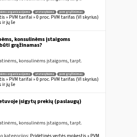
nėms organizacijoms
atstovybėms
pvm grąžinimas
s » PVM tarifai » 0 proc. PVM tarifas (VI skyrius)
ir jų še
bėms, konsulinėms įstaigoms
būti grąžinamas?
atinėms, konsulinėms įstaigoms, tarpt.
nėms organizacijoms
atstovybėms
pvm grąžinimas
s » PVM tarifai » 0 proc. PVM tarifas (VI skyrius)
ir jų še
Lietuvoje įsigytų prekių (paslaugų)
atinėms, konsulinėms įstaigoms, tarpt.
o kategorijos:
Pridėtinės vertės mokestis » PVM