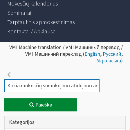
Mokesčių kalendorius
Seminarai
Tarptautinis apmokestinimas
Kontaktai / Apklausa
VMI Machine translation / VMI Машинный перевод /
VMI Машинний переклад (
English
,
Русский
,
Українська
)
Paieška
Kategorijos