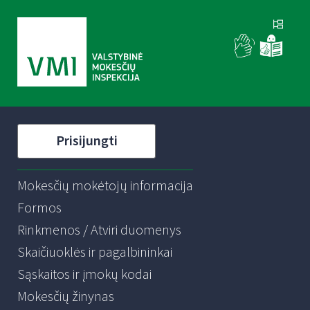
Prisijungti
Mokesčių mokėtojų informacija
Formos
Rinkmenos / Atviri duomenys
Skaičiuoklės ir pagalbininkai
Sąskaitos ir įmokų kodai
Mokesčių žinynas