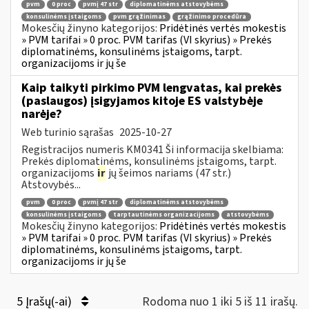
pvm
0 proc
pvmį 47 str
diplomatinėms atstovybėms
konsulinėms įstaigoms
pvm grąžinimas
grąžinimo procedūra
Mokesčių žinyno kategorijos:
Pridėtinės vertės mokestis
» PVM tarifai » 0 proc. PVM tarifas (VI skyrius) » Prekės
diplomatinėms, konsulinėms įstaigoms, tarpt.
organizacijoms ir jų še
Kaip taikyti pirkimo PVM lengvatas, kai prekės
(paslaugos) įsigyjamos kitoje ES valstybėje
narėje?
Web turinio sąrašas
2025-10-27
Registracijos numeris KM0341 Ši informacija skelbiama:
Prekės diplomatinėms, konsulinėms įstaigoms, tarpt.
organizacijoms
ir
jų šeimos nariams (47 str.)
Atstovybės...
pvm
0 proc
pvmį 47 str
diplomatinėms atstovybėms
konsulinėms įstaigoms
tarptautinėms organizacijoms
atstovybėms
Mokesčių žinyno kategorijos:
Pridėtinės vertės mokestis
» PVM tarifai » 0 proc. PVM tarifas (VI skyrius) » Prekės
diplomatinėms, konsulinėms įstaigoms, tarpt.
organizacijoms ir jų še
5 Įrašų(-ai)
Rodoma nuo 1 iki 5 iš 11 irašų.