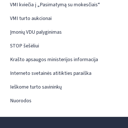
VMI kviečia į „Pasimatymą su mokesčiais“
VMI turto aukcionai
Įmonių VDU palyginimas
STOP šešėliui
Krašto apsaugos ministerijos informacija
Interneto svetainės atitikties paraiška
Ieškome turto savininkų
Nuorodos