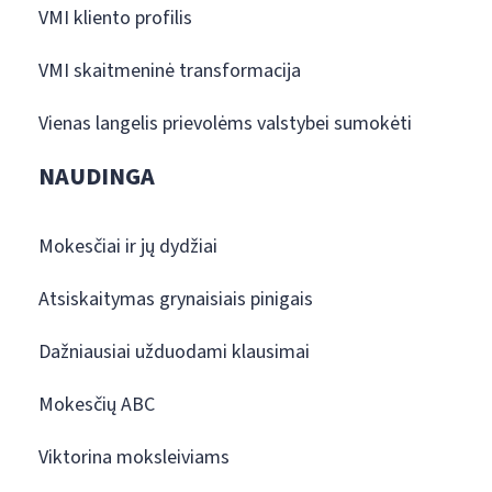
VMI kliento profilis
VMI skaitmeninė transformacija
Vienas langelis prievolėms valstybei sumokėti
NAUDINGA
Mokesčiai ir jų dydžiai
Atsiskaitymas grynaisiais pinigais
Dažniausiai užduodami klausimai
Mokesčių ABC
Viktorina moksleiviams