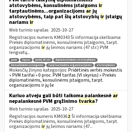
atstovybėms, konsulinėms įstaigoms
ir
tarptautinėms...organizacijoms
ar
jų
atstovybėms, taip pat šių atstovybių
ir
įstaigų
nariams
ir
Web turinio sąrašas
2025-10-27
Registracijos numeris KM0343 Ši informacija skelbiama:
Prekės diplomatinėms, konsulinėms įstaigoms, tarpt.
organizacijoms
ir
jų šeimos nariams (47 str.) PVM
lengvatų...
pvm
0 proc
pvmį 47 str
diplomatinėms atstovybėms
konsulinėms įstaigoms
tarptautinėms organizacijoms
atstovybėms
Mokesčių žinyno kategorijos:
Pridėtinės vertės mokestis
» PVM tarifai » 0 proc. PVM tarifas (VI skyrius) » Prekės
diplomatinėms, konsulinėms įstaigoms, tarpt.
organizacijoms ir jų še
Kuriuo atveju gali būti taikoma palankesnė
ar
nepalankesnė PVM grąžinimo
tvarka
?
Web turinio sąrašas
2025-10-27
Registracijos numeris KM036
2
Ši informacija skelbiama:
Prekės diplomatinėms, konsulinėms įstaigoms, tarpt.
organizacijoms
ir
jų šeimos nariams (47...