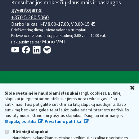
Konsultacijos mokesčių klausimais ir paslaugos
gyventojams:
+370 5 260 5060
Darbo laikas: I-IV 8.00-17.00, V 8.00-15.45.
Prieššventinę dieną - viena valanda trumpiau.
Kiekvieno mėnesio antrą penktadienį 8.00 val. - 12.00 val.
Mano VMI
Paklausimas per
Valstybinė mokesčių inspekcija prie Lietuvos
U
Respublikos finansų ministerijos
Šioje svetainėje naudojami slapukai
(angl. cookies). Būtinieji
slapukai įdiegiami automatiškai ir jiems nėra reikalingas Jūsų
Biudžetinė įstaiga. Juridinio asmens kodas — 188659752,
sutikimas. Taip pat galite sutikti ir su kitų slapukų naudojimu. Savo
adresas: Vasario 16-osios g. 14, 01107 Vilnius, Lietuva, el.paštas:
sutikimą bet kada galėsite atšaukti pakeisdami interneto naršyklės
vmi@vmi.lt
, E. pristatymo dėžutės adresas 188659752
nustatymus ir ištrindami įrašytus slapukus. Daugiau informacijos
Duomenys apie Valstybinę mokesčių inspekciją prie Lietuvos
Slapukų politika
;
Privatumo politika.
Respublikos finansų ministerijos kaupiami ir saugomi Juridinių
asmenų registre
Būtinieji slapukai
Naudojami sklandžiam svetainės veikimui ir įgalina pagrindines