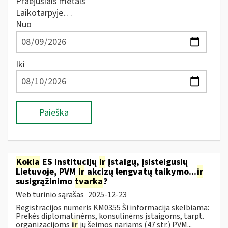
Praėjusiais metais
Laikotarpyje…
Nuo
Iki
Paieška
Kokia
ES institucijų
ir
įstaigų, įsisteigusių
Lietuvoje, PVM
ir
akcizų lengvatų taikymo...
ir
susigrąžinimo
tvarka
?
Web turinio sąrašas
2025-12-23
Registracijos numeris KM0355 Ši informacija skelbiama:
Prekės diplomatinėms, konsulinėms įstaigoms, tarpt.
organizacijoms
ir
jų šeimos nariams (47 str.) PVM...