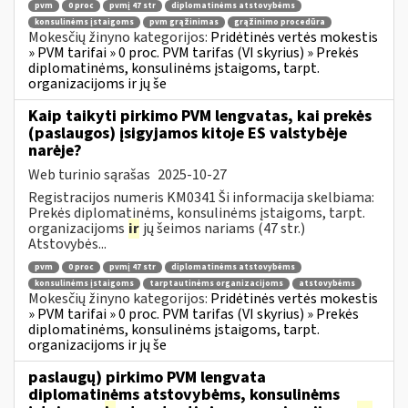
pvm
0 proc
pvmį 47 str
diplomatinėms atstovybėms
konsulinėms įstaigoms
pvm grąžinimas
grąžinimo procedūra
Mokesčių žinyno kategorijos:
Pridėtinės vertės mokestis
» PVM tarifai » 0 proc. PVM tarifas (VI skyrius) » Prekės
diplomatinėms, konsulinėms įstaigoms, tarpt.
organizacijoms ir jų še
Kaip taikyti pirkimo PVM lengvatas, kai prekės
(paslaugos) įsigyjamos kitoje ES valstybėje
narėje?
Web turinio sąrašas
2025-10-27
Registracijos numeris KM0341 Ši informacija skelbiama:
Prekės diplomatinėms, konsulinėms įstaigoms, tarpt.
organizacijoms
ir
jų šeimos nariams (47 str.)
Atstovybės...
pvm
0 proc
pvmį 47 str
diplomatinėms atstovybėms
konsulinėms įstaigoms
tarptautinėms organizacijoms
atstovybėms
Mokesčių žinyno kategorijos:
Pridėtinės vertės mokestis
» PVM tarifai » 0 proc. PVM tarifas (VI skyrius) » Prekės
diplomatinėms, konsulinėms įstaigoms, tarpt.
organizacijoms ir jų še
paslaugų) pirkimo PVM lengvata
diplomatinėms atstovybėms, konsulinėms