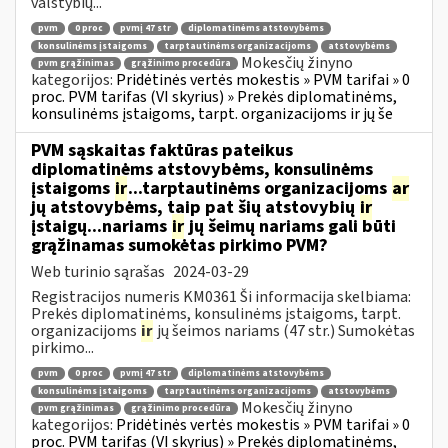
valstybių...
pvm
0 proc
pvmį 47 str
diplomatinėms atstovybėms
konsulinėms įstaigoms
tarptautinėms organizacijoms
atstovybėms
Mokesčių žinyno
pvm grąžinimas
grąžinimo procedūra
kategorijos:
Pridėtinės vertės mokestis » PVM tarifai » 0
proc. PVM tarifas (VI skyrius) » Prekės diplomatinėms,
konsulinėms įstaigoms, tarpt. organizacijoms ir jų še
PVM sąskaitas faktūras pateikus
diplomatinėms atstovybėms, konsulinėms
įstaigoms
ir
...tarptautinėms organizacijoms
ar
jų atstovybėms, taip pat šių atstovybių
ir
įstaigų...nariams
ir
jų šeimų nariams gali būti
grąžinamas sumokėtas pirkimo PVM?
Web turinio sąrašas
2024-03-29
Registracijos numeris KM0361 Ši informacija skelbiama:
Prekės diplomatinėms, konsulinėms įstaigoms, tarpt.
organizacijoms
ir
jų šeimos nariams (47 str.) Sumokėtas
pirkimo...
pvm
0 proc
pvmį 47 str
diplomatinėms atstovybėms
konsulinėms įstaigoms
tarptautinėms organizacijoms
atstovybėms
Mokesčių žinyno
pvm grąžinimas
grąžinimo procedūra
kategorijos:
Pridėtinės vertės mokestis » PVM tarifai » 0
proc. PVM tarifas (VI skyrius) » Prekės diplomatinėms,