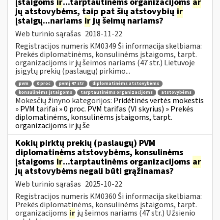
įstaigoms
ir
...tarptautinėms organizacijoms
ar
jų atstovybėms, taip pat šių atstovybių
ir
įstaigų...nariams
ir
jų šeimų nariams?
Web turinio sąrašas
2018-11-22
Registracijos numeris KM0349 Ši informacija skelbiama:
Prekės diplomatinėms, konsulinėms įstaigoms, tarpt.
organizacijoms ir jų šeimos nariams (47 str.) Lietuvoje
įsigytų prekių (paslaugų) pirkimo...
pvm
0 proc
pvmį 47 str
diplomatinėms atstovybėms
konsulinėms įstaigoms
tarptautinėms organizacijoms
atstovybėms
Mokesčių žinyno kategorijos:
Pridėtinės vertės mokestis
» PVM tarifai » 0 proc. PVM tarifas (VI skyrius) » Prekės
diplomatinėms, konsulinėms įstaigoms, tarpt.
organizacijoms ir jų še
Kokių pirktų prekių (paslaugų) PVM
diplomatinėms atstovybėms, konsulinėms
įstaigoms
ir
...tarptautinėms organizacijoms
ar
jų atstovybėms negali būti grąžinamas?
Web turinio sąrašas
2025-10-22
Registracijos numeris KM0360 Ši informacija skelbiama:
Prekės diplomatinėms, konsulinėms įstaigoms, tarpt.
organizacijoms
ir
jų šeimos nariams (47 str.) Užsienio