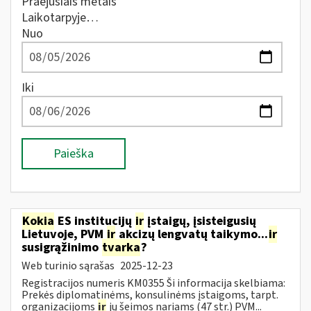
Praėjusiais metais
Laikotarpyje…
Nuo
Iki
Paieška
Kokia
ES institucijų
ir
įstaigų, įsisteigusių
Lietuvoje, PVM
ir
akcizų lengvatų taikymo...
ir
susigrąžinimo
tvarka
?
Web turinio sąrašas
2025-12-23
Registracijos numeris KM0355 Ši informacija skelbiama:
Prekės diplomatinėms, konsulinėms įstaigoms, tarpt.
organizacijoms
ir
jų šeimos nariams (47 str.) PVM...