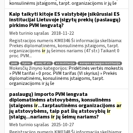
konsulinėms įstaigoms, tarpt. organizacijoms ir jų še
Kaip taikyti kitoje ES valstybėje įsikūrusiai ES
institucijai Lietuvoje įsigytų prekių (paslaugų)
pirkimo PVM lengvatą?
Web turinio sąrašas
2018-11-22
Registracijos numeris KM0346 Ši informacija skelbiama:
Prekės diplomatinėms, konsulinėms įstaigoms, tarpt.
organizacijoms
ir
jų šeimos nariams (47 str.) Taikant 0
proc. PVM...
pvm
0 proc
pvmį 47 str
es institucija
europos sąjungos institucija
Mokesčių žinyno kategorijos:
Pridėtinės vertės mokestis
» PVM tarifai » 0 proc. PVM tarifas (VI skyrius) » Prekės
diplomatinėms, konsulinėms įstaigoms, tarpt.
organizacijoms ir jų še
paslaugų) importo PVM lengvata
diplomatinėms atstovybėms, konsulinėms
įstaigoms
ir
...tarptautinėms organizacijoms
ar
jų atstovybėms, taip pat šių atstovybių
ir
įstaigų...nariams
ir
jų šeimų nariams?
Web turinio sąrašas
2025-10-27
Registracijos numeris KM0348 Ši informacija skelbiama: