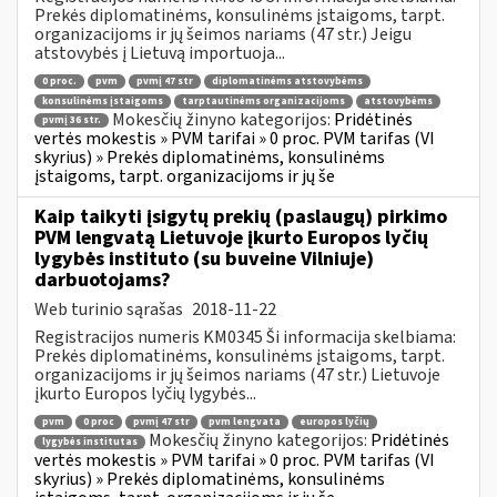
Prekės diplomatinėms, konsulinėms įstaigoms, tarpt.
organizacijoms ir jų šeimos nariams (47 str.) Jeigu
atstovybės į Lietuvą importuoja...
0 proc.
pvm
pvmį 47 str
diplomatinėms atstovybėms
konsulinėms įstaigoms
tarptautinėms organizacijoms
atstovybėms
Mokesčių žinyno kategorijos:
Pridėtinės
pvmį 36 str.
vertės mokestis » PVM tarifai » 0 proc. PVM tarifas (VI
skyrius) » Prekės diplomatinėms, konsulinėms
įstaigoms, tarpt. organizacijoms ir jų še
Kaip taikyti įsigytų prekių (paslaugų) pirkimo
PVM lengvatą Lietuvoje įkurto Europos lyčių
lygybės instituto (su buveine Vilniuje)
darbuotojams?
Web turinio sąrašas
2018-11-22
Registracijos numeris KM0345 Ši informacija skelbiama:
Prekės diplomatinėms, konsulinėms įstaigoms, tarpt.
organizacijoms ir jų šeimos nariams (47 str.) Lietuvoje
įkurto Europos lyčių lygybės...
pvm
0 proc
pvmį 47 str
pvm lengvata
europos lyčių
Mokesčių žinyno kategorijos:
Pridėtinės
lygybės institutas
vertės mokestis » PVM tarifai » 0 proc. PVM tarifas (VI
skyrius) » Prekės diplomatinėms, konsulinėms