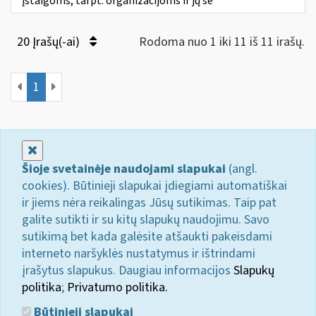
įstaigoms, tarpt. organizacijoms ir jų še
20 Įrašų(-ai)
Rodoma nuo 1 iki 11 iš 11 irašų.
1
Uždaryti
Šioje svetainėje naudojami slapukai
(angl.
cookies). Būtinieji slapukai įdiegiami automatiškai
ir jiems nėra reikalingas Jūsų sutikimas. Taip pat
galite sutikti ir su kitų slapukų naudojimu. Savo
sutikimą bet kada galėsite atšaukti pakeisdami
interneto naršyklės nustatymus ir ištrindami
įrašytus slapukus. Daugiau informacijos
Slapukų
politika
;
Privatumo politika.
Būtinieji slapukai