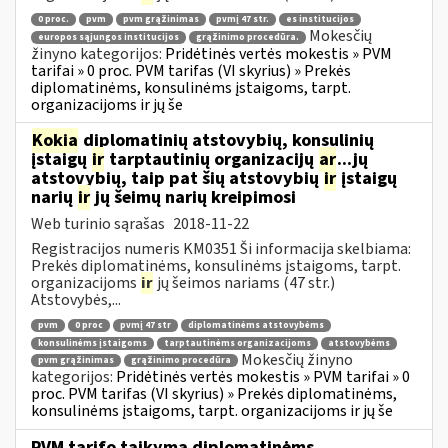
0 proc.
pvm
pvm grąžinimas
pvmį 47 str.
es institucijos
Mokesčių
europos sąjungos institucijos
grąžinimo procedūra.
žinyno kategorijos:
Pridėtinės vertės mokestis » PVM
tarifai » 0 proc. PVM tarifas (VI skyrius) » Prekės
diplomatinėms, konsulinėms įstaigoms, tarpt.
organizacijoms ir jų še
Kokia
diplomatinių atstovybių, konsulinių
įstaigų
ir
tarptautinių organizacijų
ar
...jų
atstovybių, taip pat šių atstovybių
ir
įstaigų
narių
ir
jų šeimų narių kreipimosi
Web turinio sąrašas
2018-11-22
Registracijos numeris KM0351 Ši informacija skelbiama:
Prekės diplomatinėms, konsulinėms įstaigoms, tarpt.
organizacijoms
ir
jų šeimos nariams (47 str.)
Atstovybės,...
pvm
0 proc
pvmį 47 str
diplomatinėms atstovybėms
konsulinėms įstaigoms
tarptautinėms organizacijoms
atstovybėms
Mokesčių žinyno
pvm grąžinimas
grąžinimo procedūra
kategorijos:
Pridėtinės vertės mokestis » PVM tarifai » 0
proc. PVM tarifas (VI skyrius) » Prekės diplomatinėms,
konsulinėms įstaigoms, tarpt. organizacijoms ir jų še
PVM tarifo taikymą diplomatinėms