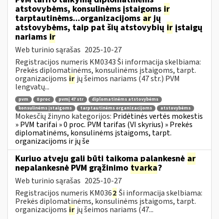
atstovybėms, konsulinėms įstaigoms
ir
tarptautinėms...organizacijoms
ar
jų
atstovybėms, taip pat šių atstovybių
ir
įstaigų
nariams
ir
Web turinio sąrašas
2025-10-27
Registracijos numeris KM0343 Ši informacija skelbiama:
Prekės diplomatinėms, konsulinėms įstaigoms, tarpt.
organizacijoms
ir
jų šeimos nariams (47 str.) PVM
lengvatų...
pvm
0 proc
pvmį 47 str
diplomatinėms atstovybėms
konsulinėms įstaigoms
tarptautinėms organizacijoms
atstovybėms
Mokesčių žinyno kategorijos:
Pridėtinės vertės mokestis
» PVM tarifai » 0 proc. PVM tarifas (VI skyrius) » Prekės
diplomatinėms, konsulinėms įstaigoms, tarpt.
organizacijoms ir jų še
Kuriuo atveju gali būti taikoma palankesnė
ar
nepalankesnė PVM grąžinimo
tvarka
?
Web turinio sąrašas
2025-10-27
Registracijos numeris KM036
2
Ši informacija skelbiama:
Prekės diplomatinėms, konsulinėms įstaigoms, tarpt.
organizacijoms
ir
jų šeimos nariams (47...