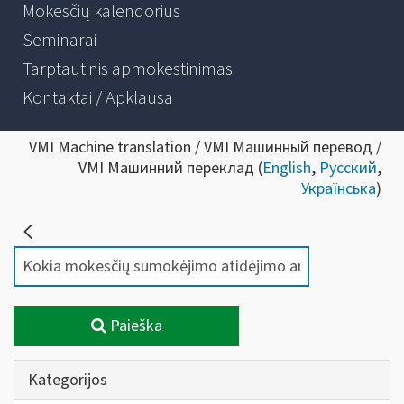
Mokesčių kalendorius
Seminarai
Tarptautinis apmokestinimas
Kontaktai / Apklausa
VMI Machine translation / VMI Машинный перевод /
VMI Машинний переклад (
English
,
Русский
,
Українська
)
Paieška
Kategorijos