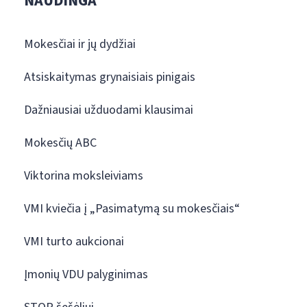
NAUDINGA
Mokesčiai ir jų dydžiai
Atsiskaitymas grynaisiais pinigais
Dažniausiai užduodami klausimai
Mokesčių ABC
Viktorina moksleiviams
VMI kviečia į „Pasimatymą su mokesčiais“
VMI turto aukcionai
Įmonių VDU palyginimas