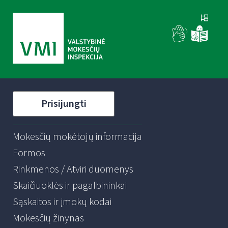
Prisijungti
Mokesčių mokėtojų informacija
Formos
Rinkmenos / Atviri duomenys
Skaičiuoklės ir pagalbininkai
Sąskaitos ir įmokų kodai
Mokesčių žinynas