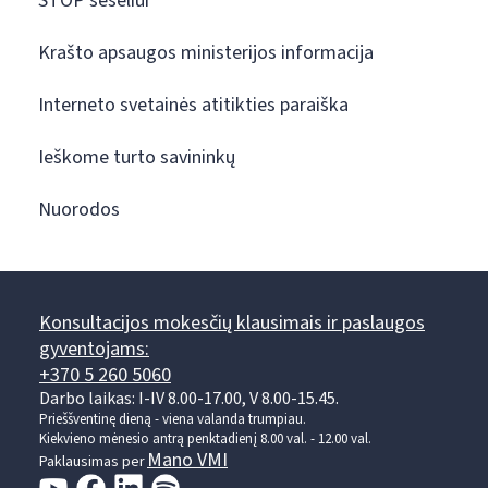
STOP šešėliui
Krašto apsaugos ministerijos informacija
Interneto svetainės atitikties paraiška
Ieškome turto savininkų
Nuorodos
Konsultacijos mokesčių klausimais ir paslaugos
gyventojams:
+370 5 260 5060
Darbo laikas: I-IV 8.00-17.00, V 8.00-15.45.
Prieššventinę dieną - viena valanda trumpiau.
Kiekvieno mėnesio antrą penktadienį 8.00 val. - 12.00 val.
Mano VMI
Paklausimas per