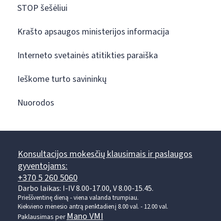
STOP šešėliui
Krašto apsaugos ministerijos informacija
Interneto svetainės atitikties paraiška
Ieškome turto savininkų
Nuorodos
Konsultacijos mokesčių klausimais ir paslaugos
gyventojams:
+370 5 260 5060
Darbo laikas: I-IV 8.00-17.00, V 8.00-15.45.
Prieššventinę dieną - viena valanda trumpiau.
Kiekvieno mėnesio antrą penktadienį 8.00 val. - 12.00 val.
Mano VMI
Paklausimas per