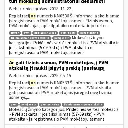
turi
mokesčių
administratoriui deklaruoti
Web turinio sąrašas
2018-11-22
Registraci
jos
numeris KM0536 Ši informacija skelbiama:
Įsiregistravusio PVM mokėtoju asmens Fizinis asmuo,
PVM mokėtojas, apie ilgalaikio materialiojo turto...
fr0457
pvm
ilgalaikis turtas
pvmį 58 str
pvm atskaita
Mokesčių žinyno
fizinio asmens pvm atskaita
pvmį 61 str
kategorijos:
Pridėtinės vertės mokestis » PVM atskaita ir
jos tikslinimas (57-69 str.) » PVM atskaita »
Įsiregistravusio PVM mokėtoju asmens
Ar
gali fizinis asmuo, PVM mokėtojas, į PVM
atskaitą įtraukti įsigytų prekių (paslaugų
Web turinio sąrašas
2025-05-15
Registraci
jos
numeris KM0533 Ši informacija skelbiama:
Įsiregistravusio PVM mokėtoju asmens PVM atskaita
gali pasinaudoti PVM mokėtojais įsiregistravę fiziniai
asmenys,...
pvm
pvmį 58 str
pvm atskaita
fizinio asmens pvm atskaita
Mokesčių žinyno kategorijos:
Pridėtinės vertės mokestis
» PVM atskaita ir jos tikslinimas (57-69 str.) » PVM
atskaita » Įsiregistravusio PVM mokėtoju asmens