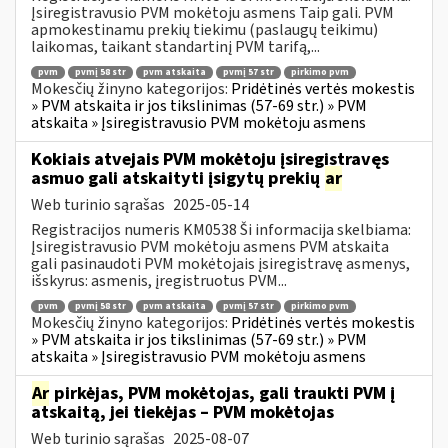
Įsiregistravusio PVM mokėtoju asmens Taip gali. PVM
apmokestinamu prekių tiekimu (paslaugų teikimu)
laikomas, taikant standartinį PVM tarifą,...
pvm
pvmį 58 str
pvm atskaita
pvmį 57 str
pirkimo pvm
Mokesčių žinyno kategorijos:
Pridėtinės vertės mokestis
» PVM atskaita ir jos tikslinimas (57-69 str.) » PVM
atskaita » Įsiregistravusio PVM mokėtoju asmens
Kokiais atvejais PVM mokėtoju įsiregistravęs
asmuo gali atskaityti įsigytų prekių
ar
Web turinio sąrašas
2025-05-14
Registracijos numeris KM0538 Ši informacija skelbiama:
Įsiregistravusio PVM mokėtoju asmens PVM atskaita
gali pasinaudoti PVM mokėtojais įsiregistravę asmenys,
išskyrus: asmenis, įregistruotus PVM...
pvm
pvmį 58 str
pvm atskaita
pvmį 57 str
pirkimo pvm
Mokesčių žinyno kategorijos:
Pridėtinės vertės mokestis
» PVM atskaita ir jos tikslinimas (57-69 str.) » PVM
atskaita » Įsiregistravusio PVM mokėtoju asmens
Ar
pirkėjas, PVM mokėtojas, gali traukti PVM į
atskaitą, jei tiekėjas – PVM mokėtojas
Web turinio sąrašas
2025-08-07