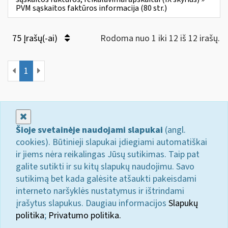
PVM sąskaitos faktūros informacija (80 str.)
75 Įrašų(-ai)
Rodoma nuo 1 iki 12 iš 12 irašų.
1
Uždaryti
Šioje svetainėje naudojami slapukai
(angl.
cookies). Būtinieji slapukai įdiegiami automatiškai
ir jiems nėra reikalingas Jūsų sutikimas. Taip pat
galite sutikti ir su kitų slapukų naudojimu. Savo
sutikimą bet kada galėsite atšaukti pakeisdami
interneto naršyklės nustatymus ir ištrindami
įrašytus slapukus. Daugiau informacijos
Slapukų
politika
;
Privatumo politika.