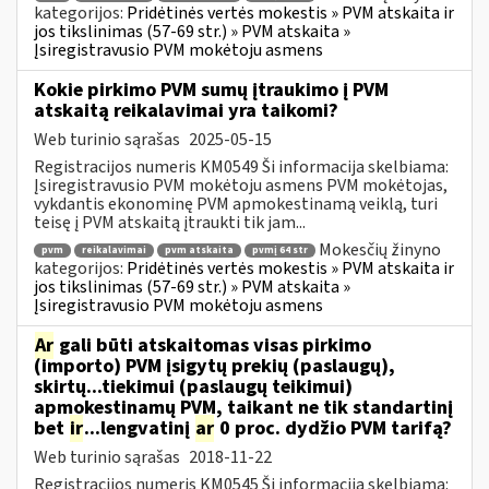
kategorijos:
Pridėtinės vertės mokestis » PVM atskaita ir
jos tikslinimas (57-69 str.) » PVM atskaita »
Įsiregistravusio PVM mokėtoju asmens
Kokie pirkimo PVM sumų įtraukimo į PVM
atskaitą reikalavimai yra taikomi?
Web turinio sąrašas
2025-05-15
Registracijos numeris KM0549 Ši informacija skelbiama:
Įsiregistravusio PVM mokėtoju asmens PVM mokėtojas,
vykdantis ekonominę PVM apmokestinamą veiklą, turi
teisę į PVM atskaitą įtraukti tik jam...
Mokesčių žinyno
pvm
reikalavimai
pvm atskaita
pvmį 64 str
kategorijos:
Pridėtinės vertės mokestis » PVM atskaita ir
jos tikslinimas (57-69 str.) » PVM atskaita »
Įsiregistravusio PVM mokėtoju asmens
Ar
gali būti atskaitomas visas pirkimo
(importo) PVM įsigytų prekių (paslaugų),
skirtų...tiekimui (paslaugų teikimui)
apmokestinamų PVM, taikant ne tik standartinį
bet
ir
...lengvatinį
ar
0 proc. dydžio PVM tarifą?
Web turinio sąrašas
2018-11-22
Registracijos numeris KM0545 Ši informacija skelbiama: