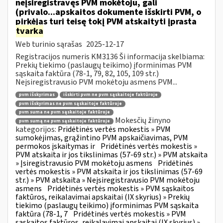
neįsiregistravęs PVM mokėtoju, gali
(privalo...apskaitos dokumente išskirti PVM, o
pirkėjas turi teisę tokį PVM atskaityti įprasta
tvarka
Web turinio sąrašas
2025-12-17
Registracijos numeris KM3136 Ši informacija skelbiama:
Prekių tiekimo (paslaugų teikimo) įforminimas PVM
sąskaita faktūra (78-1, 79, 82, 105, 109 str.)
Neįsiregistravusio PVM mokėtoju asmens PVM...
pvm išskyrimas
išskirti pvm ne pvm sąskaitoje faktūroje
pvm išskyrimas ne pvm sąskaitoje faktūroje
pvm suma ne pvm sąskaitoje faktūroje
Mokesčių žinyno
pvm sumą ne pvm sąskaitoje faktūroje
kategorijos:
Pridėtinės vertės mokestis » PVM
sumokėjimas, grąžintino PVM apskaičiavimas, PVM
permokos įskaitymas ir
Pridėtinės vertės mokestis »
PVM atskaita ir jos tikslinimas (57-69 str.) » PVM atskaita
» Įsiregistravusio PVM mokėtoju asmens
Pridėtinės
vertės mokestis » PVM atskaita ir jos tikslinimas (57-69
str.) » PVM atskaita » Neįsiregistravusio PVM mokėtoju
asmens
Pridėtinės vertės mokestis » PVM sąskaitos
faktūros, reikalavimai apskaitai (IX skyrius) » Prekių
tiekimo (paslaugų teikimo) įforminimas PVM sąskaita
faktūra (78-1, 7
Pridėtinės vertės mokestis » PVM
sąskaitos faktūros, reikalavimai apskaitai (IX skyrius) »