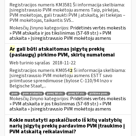
Registracijos numeris KM3581 Ši informacija skelbiama:
Įsiregistravusio PVM mokėtoju asmens Taip, pirkėjas,
PVM mokėtojas, gali traukti PVM į atskaitą, jei tiekėjas –
PVM mokėtojas, taikantis SVS...
Mokesčių žinyno kategorijos:
Pridėtinės vertės mokestis
» PVM atskaita ir jos tikslinimas (57-69 str.) » PVM
atskaita » Įsiregistravusio PVM mokėtoju asmens
Ar
gali būti atskaitomas įsigytų prekių
(paslaugų) pirkimo PVM, skirtų numatomai
Web turinio sąrašas
2018-11-22
Registracijos numeris KM054
2
Ši informacija skelbiama:
Įsiregistravusio PVM mokėtoju asmens ESTT savo
priimtuose sprendimuose (bylose C-110/94 Inzo v
Belgische Staat,...
pvm
pvm atskaita
pvmį 58 str.
pvmį 57 str.
pirkimo pvm.
Mokesčių žinyno kategorijos:
Pridėtinės vertės mokestis
» PVM atskaita ir jos tikslinimas (57-69 str.) » PVM
atskaita » Įsiregistravusio PVM mokėtoju asmens
Kokie nustatyti apskaičiuoto iš kitų valstybių
narių įsigytų prekių pardavimo PVM įtraukimo į
PVM atskaitą reikalavimai?