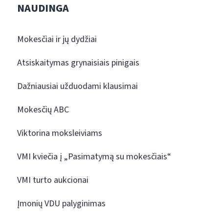
NAUDINGA
Mokesčiai ir jų dydžiai
Atsiskaitymas grynaisiais pinigais
Dažniausiai užduodami klausimai
Mokesčių ABC
Viktorina moksleiviams
VMI kviečia į „Pasimatymą su mokesčiais“
VMI turto aukcionai
Įmonių VDU palyginimas