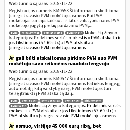
Web turinio sąrašas
2018-11-22
Registracijos numeris KM0558 Ši informacija skelbiama:
Įsiregistravusio PVM mokėtoju asmens Kai PVM
mokėtojas turi apskaičiuoti iš kitos valstybės narės PVM
mokėtojo įsigytų prekių pardavimo PVM,...
Mokesčių žinyno
pvm
reikalavimai
pvm atskaita
pvmį 64 str
kategorijos:
Pridėtinės vertės mokestis » PVM atskaita ir
jos tikslinimas (57-69 str.) » PVM atskaita »
Įsiregistravusio PVM mokėtoju asmens
Ar
gali būti atskaitomas pirkimo PVM nuo PVM
mokėtojo savo reikmėms naudoto lengvojo
Web turinio sąrašas
2018-11-22
Registracijos numeris KM0547 Ši informacija skelbiama:
Įsiregistravusio PVM mokėtoju asmens Patiekus lengvąjį
automobilį į kitą valstybę narę, PVM mokėtojas turi
teisę įtraukti į PVM atskaitą dalį...
pvm
pvmį 58 str
pvm atskaita
pvmį 57 str
pirkimo pvm
Mokesčių žinyno kategorijos:
Pridėtinės vertės
pvmį 67 str
mokestis » PVM atskaita ir jos tikslinimas (57-69 str.) »
PVM atskaita » Įsiregistravusio PVM mokėtoju asmens
Ar
asmuo, viršijęs 45 000 eurų ribą, bet