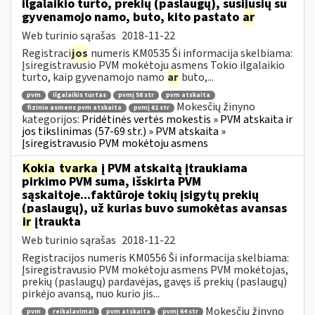
ilgalaikio turto, prekių (paslaugų), susijusių su
gyvenamojo namo, buto, kito pastato
ar
Web turinio sąrašas
2018-11-22
Registraci
jos
numeris KM0535 Ši informacija skelbiama:
Įsiregistravusio PVM mokėtoju asmens Tokio ilgalaikio
turto, kaip gyvenamojo namo
ar
buto,...
pvm
ilgalaikis turtas
pvmį 58 str
pvm atskaita
Mokesčių žinyno
fizinio asmens pvm atskaita
pvmį 61 str
kategorijos:
Pridėtinės vertės mokestis » PVM atskaita ir
jos tikslinimas (57-69 str.) » PVM atskaita »
Įsiregistravusio PVM mokėtoju asmens
Kokia
tvarka
į PVM atskaitą įtraukiama
pirkimo PVM suma, išskirta PVM
sąskaitoje...faktūroje tokių įsigytų prekių
(paslaugų), už kurias buvo sumokėtas avansas
ir
įtraukta
Web turinio sąrašas
2018-11-22
Registracijos numeris KM0556 Ši informacija skelbiama:
Įsiregistravusio PVM mokėtoju asmens PVM mokėtojas,
prekių (paslaugų) pardavėjas, gavęs iš prekių (paslaugų)
pirkėjo avansą, nuo kurio jis...
Mokesčių žinyno
pvm
reikalavimai
pvm atskaita
pvmį 64 str