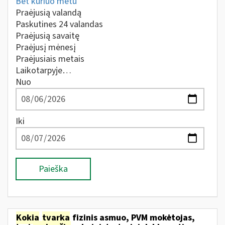
Bet kuriuo metu
Praėjusią valandą
Paskutines 24 valandas
Praėjusią savaitę
Praėjusį mėnesį
Praėjusiais metais
Laikotarpyje…
Nuo
Iki
Paieška
Kokia
tvarka
fizinis asmuo, PVM mokėtojas,