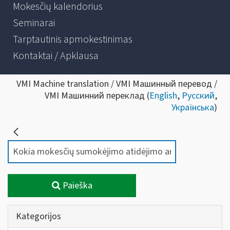
Mokesčių kalendorius
Seminarai
Tarptautinis apmokestinimas
Kontaktai / Apklausa
VMI Machine translation / VMI Машинный перевод /
VMI Машинний переклад (
English
,
Русский
,
Українська
)
Paieška
Kategorijos