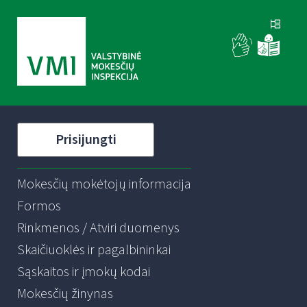
Prisijungti
Mokesčių mokėtojų informacija
Formos
Rinkmenos / Atviri duomenys
Skaičiuoklės ir pagalbininkai
Sąskaitos ir įmokų kodai
Mokesčių žinynas