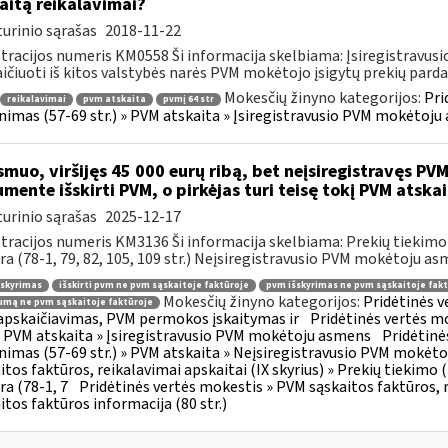
aitą reikalavimai?
urinio sąrašas
2018-11-22
tracijos numeris KM0558 Ši informacija skelbiama: Įsiregistravu
ičiuoti iš kitos valstybės narės PVM mokėtojo įsigytų prekių parda
Mokesčių žinyno kategorijos:
Pri
reikalavimai
pvm atskaita
pvmį 64 str
inimas (57-69 str.) » PVM atskaita » Įsiregistravusio PVM mokėtoj
muo, viršijęs 45 000 eurų ribą, bet neįsiregistravęs PVM
mente išskirti PVM, o pirkėjas turi teisę tokį PVM atskai
urinio sąrašas
2025-12-17
tracijos numeris KM3136 Ši informacija skelbiama: Prekių tiekim
ra (78-1, 79, 82, 105, 109 str.) Neįsiregistravusio PVM mokėtoju as
šskyrimas
išskirti pvm ne pvm sąskaitoje faktūroje
pvm išskyrimas ne pvm sąskaitoje fakt
Mokesčių žinyno kategorijos:
Pridėtinės 
mą ne pvm sąskaitoje faktūroje
pskaičiavimas, PVM permokos įskaitymas ir
Pridėtinės vertės mo
 » PVM atskaita » Įsiregistravusio PVM mokėtoju asmens
Pridėtinė
inimas (57-69 str.) » PVM atskaita » Neįsiregistravusio PVM mokėt
itos faktūros, reikalavimai apskaitai (IX skyrius) » Prekių tiekim
ra (78-1, 7
Pridėtinės vertės mokestis » PVM sąskaitos faktūros, r
itos faktūros informacija (80 str.)