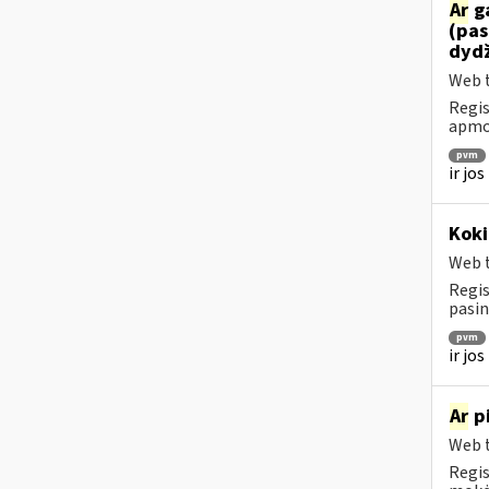
Ar
ga
(pas
dydž
Web t
Regis
apmok
pvm
ir jo
Koki
Web t
Regis
pasin
pvm
ir jo
Ar
pi
Web t
Regis