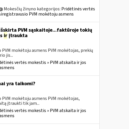
Mokesčių žinyno kategorijos:
Pridėtinės vertės
r
» Įsiregistravusio PVM mokėtoju asmens
šskirta PVM sąskaitoje...faktūroje tokių
as
ir
įtraukta
usio PVM mokėtoju asmens PVM mokėtojas, prekių
 jis...
dėtinės vertės mokestis » PVM atskaita ir jos
u asmens
ai yra taikomi?
usio PVM mokėtoju asmens PVM mokėtojas,
 įtraukti tik jam...
dėtinės vertės mokestis » PVM atskaita ir jos
u asmens