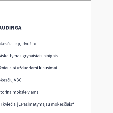
AUDINGA
kesčiai ir jų dydžiai
siskaitymas grynaisiais pinigais
žniausiai užduodami klausimai
kesčių ABC
ktorina moksleiviams
I kviečia į „Pasimatymą su mokesčiais“