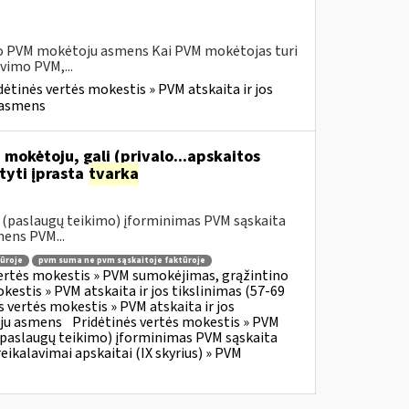
sio PVM mokėtoju asmens Kai PVM mokėtojas turi
vimo PVM,...
dėtinės vertės mokestis » PVM atskaita ir jos
u asmens
 mokėtoju, gali (privalo...apskaitos
tyti įprasta
tvarka
o (paslaugų teikimo) įforminimas PVM sąskaita
mens PVM...
ūroje
pvm suma ne pvm sąskaitoje faktūroje
vertės mokestis » PVM sumokėjimas, grąžintino
kestis » PVM atskaita ir jos tikslinimas (57-69
s vertės mokestis » PVM atskaita ir jos
oju asmens
Pridėtinės vertės mokestis » PVM
o (paslaugų teikimo) įforminimas PVM sąskaita
eikalavimai apskaitai (IX skyrius) » PVM