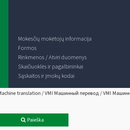
Mokesčių mokėtojų informacija
Formos
Rinkmenos / Atviri duomenys
Skaičiuoklės ir pagalbininkai
Sąskaitos ir įmokų kodai
Machine translation / VMI Машинный перевод / VMI Машин
Paieška