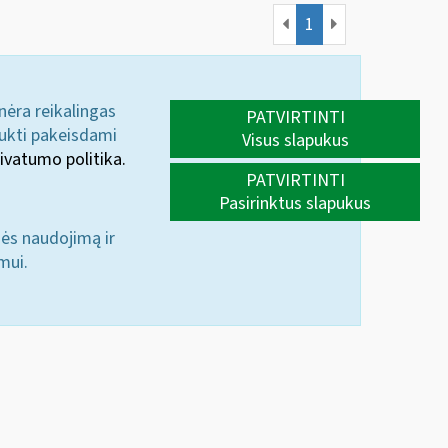
1
 nėra reikalingas
PATVIRTINTI
aukti pakeisdami
Visus slapukus
ivatumo politika.
PATVIRTINTI
Pasirinktus slapukus
nės naudojimą ir
mui.