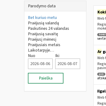
Parodymo data
Kok
Bet kuriuo metu
Web t
Praėjusią valandą
Regis
Paskutines 24 valandas
mokėt
Praėjusią savaitę
fr0457
vertė
Praėjusį mėnesį
Praėjusiais metais
Laikotarpyje…
Ar
ga
Nuo
Iki
Web t
Regis
pasin
pvm
Paieška
atska
ilga
Web t
Regis