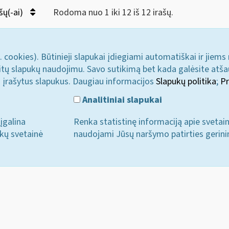
šų(-ai)
Rodoma nuo 1 iki 12 iš 12 irašų.
. cookies). Būtinieji slapukai įdiegiami automatiškai ir jiems
u kitų slapukų naudojimu. Savo sutikimą bet kada galėsite atš
i įrašytus slapukus. Daugiau informacijos
Slapukų politika
;
Pr
Analitiniai slapukai
įgalina
Renka statistinę informaciją apie svetai
ukų svetainė
naudojami Jūsų naršymo patirties gerini