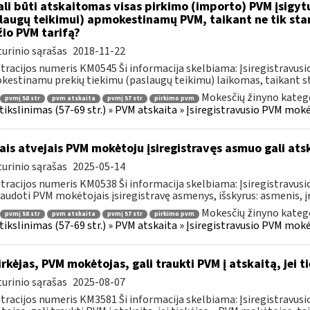
li būti atskaitomas visas pirkimo (importo) PVM įsigytų
laugų teikimui) apmokestinamų PVM, taikant ne tik sta
io PVM tarifą?
urinio sąrašas
2018-11-22
tracijos numeris KM0545 Ši informacija skelbiama: Įsiregistravu
estinamu prekių tiekimu (paslaugų teikimu) laikomas, taikant sta
Mokesčių žinyno katego
pvmį 58 str
pvm atskaita
pvmį 57 str
pirkimo pvm
s tikslinimas (57-69 str.) » PVM atskaita » Įsiregistravusio PVM mo
ais atvejais PVM mokėtoju įsiregistravęs asmuo gali atsk
urinio sąrašas
2025-05-14
tracijos numeris KM0538 Ši informacija skelbiama: Įsiregistravu
audoti PVM mokėtojais įsiregistravę asmenys, išskyrus: asmenis, į
Mokesčių žinyno katego
pvmį 58 str
pvm atskaita
pvmį 57 str
pirkimo pvm
s tikslinimas (57-69 str.) » PVM atskaita » Įsiregistravusio PVM mo
rkėjas, PVM mokėtojas, gali traukti PVM į atskaitą, jei 
urinio sąrašas
2025-08-07
tracijos numeris KM3581 Ši informacija skelbiama: Įsiregistravus