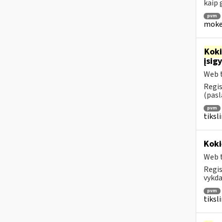
kaip
pvm
mokes
Kok
įsig
Web t
Regis
(pasl
pvm
tiksl
Koki
Web t
Regis
vykda
pvm
tiksl