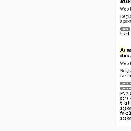
atsk
Web t
Regis
apska
pvm
tiksl
Ar
as
doku
Web t
Regis
faktū
pvm i
pvm su
PVM a
str.)
tiksl
sąska
faktū
sąska