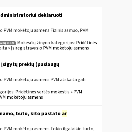
dministratoriui deklaruoti
sio PVM mokėtoju asmens Fizinis asmuo, PVM
Mokesčių žinyno kategorijos:
Pridėtinės
pvmį 61 str
skaita » Įsiregistravusio PVM mokėtoju asmens
 įsigytų prekių (paslaugų
sio PVM mokėtoju asmens PVM atskaita gali
gorijos:
Pridėtinės vertės mokestis » PVM
io PVM mokėtoju asmens
o namo, buto, kito pastato
ar
io PVM mokėtoju asmens Tokio ilgalaikio turto,