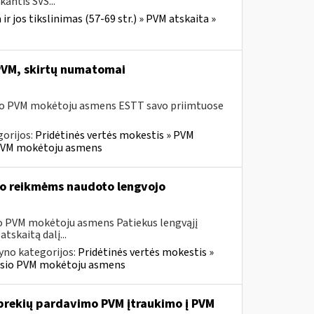
antis SVS...
r jos tikslinimas (57-69 str.) » PVM atskaita »
 PVM, skirtų numatomai
usio PVM mokėtoju asmens ESTT savo priimtuose
orijos:
Pridėtinės vertės mokestis » PVM
io PVM mokėtoju asmens
vo reikmėms naudoto lengvojo
sio PVM mokėtoju asmens Patiekus lengvąjį
tskaitą dalį...
yno kategorijos:
Pridėtinės vertės mokestis »
ravusio PVM mokėtoju asmens
ų prekių pardavimo PVM įtraukimo į PVM