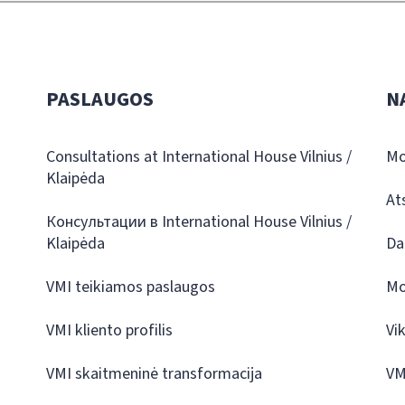
PASLAUGOS
N
Consultations at International House Vilnius /
Mo
Klaipėda
At
Консультации в International House Vilnius /
Klaipėda
Da
VMI teikiamos paslaugos
Mo
VMI kliento profilis
Vi
VMI skaitmeninė transformacija
VM