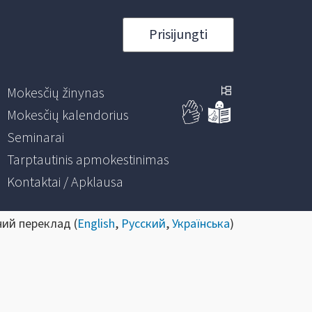
Prisijungti
Mokesčių žinynas
Mokesčių kalendorius
Seminarai
Tarptautinis apmokestinimas
Kontaktai / Apklausa
ний переклад (
English
,
Русский
,
Українська
)