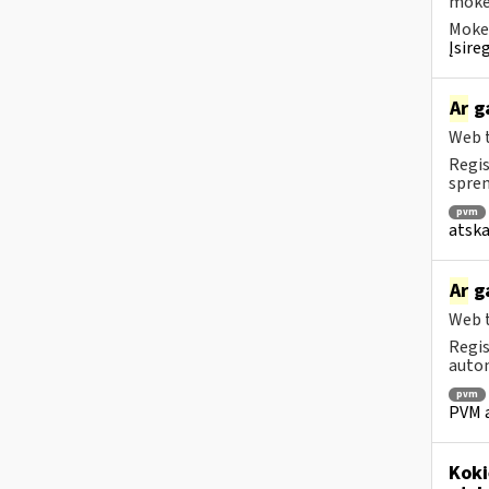
mokėt
Mokes
Įsire
Ar
ga
Web t
Regis
spren
pvm
atska
Ar
ga
Web t
Regis
autom
pvm
PVM a
Koki