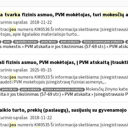
ia
tvarka
fizinis asmuo, PVM mokėtojas, turi
mokesčių
a
urinio sąrašas
2018-11-22
traci
jos
numeris KM0536 Ši informacija skelbiama: Įsiregistravu
ojas, apie ilgalaikio materialiojo turto...
pvm
ilgalaikis turtas
pvmį 58 str
pvm atskaita
fizinio asmens pvm atskaita
s mokestis » PVM atskaita ir jos tikslinimas (57-69 str.) » PVM at
li fizinis asmuo, PVM mokėtojas, į PVM atskaitą įtraukti
urinio sąrašas
2025-05-15
traci
jos
numeris KM0533 Ši informacija skelbiama: Įsiregistravu
audoti PVM mokėtojais įsiregistravę fiziniai asmenys,...
Mokesčių žinyno kate
pvmį 58 str
pvm atskaita
fizinio asmens pvm atskaita
ita ir jos tikslinimas (57-69 str.) » PVM atskaita » Įsiregistravus
laikio turto, prekių (paslaugų), susijusių su gyvenamoj
urinio sąrašas
2018-11-22
traci
jos
numeris KM0535 Ši informacija skelbiama: Įsiregistravus