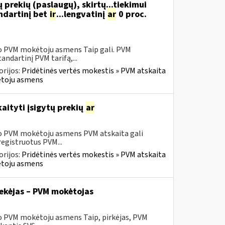
 prekių (paslaugų), skirtų...tiekimui
ndartinį bet
ir
...lengvatinį
ar
0 proc.
sio PVM mokėtoju asmens Taip gali. PVM
ndartinį PVM tarifą,...
rijos:
Pridėtinės vertės mokestis » PVM atskaita
kėtoju asmens
aityti įsigytų prekių
ar
sio PVM mokėtoju asmens PVM atskaita gali
registruotus PVM...
rijos:
Pridėtinės vertės mokestis » PVM atskaita
kėtoju asmens
tiekėjas – PVM mokėtojas
io PVM mokėtoju asmens Taip, pirkėjas, PVM