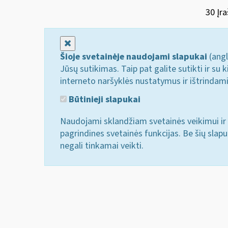
30 Įra
Uždaryti
Šioje svetainėje naudojami slapukai
(angl
Jūsų sutikimas. Taip pat galite sutikti ir s
interneto naršyklės nustatymus ir ištrindam
Būtinieji slapukai
Naudojami sklandžiam svetainės veikimui ir 
pagrindines svetainės funkcijas. Be šių slap
negali tinkamai veikti.