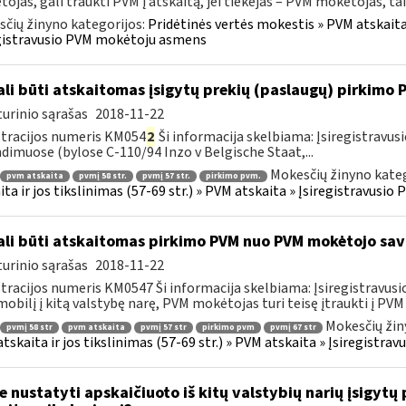
ojas, gali traukti PVM į atskaitą, jei tiekėjas – PVM mokėtojas, taik
čių žinyno kategorijos:
Pridėtinės vertės mokestis » PVM atskaita i
gistravusio PVM mokėtoju asmens
li būti atskaitomas įsigytų prekių (paslaugų) pirkimo
urinio sąrašas
2018-11-22
tracijos numeris KM054
2
Ši informacija skelbiama: Įsiregistrav
dimuose (bylose C-110/94 Inzo v Belgische Staat,...
Mokesčių žinyno kateg
pvm atskaita
pvmį 58 str.
pvmį 57 str.
pirkimo pvm.
ita ir jos tikslinimas (57-69 str.) » PVM atskaita » Įsiregistravus
li būti atskaitomas pirkimo PVM nuo PVM mokėtojo sa
urinio sąrašas
2018-11-22
tracijos numeris KM0547 Ši informacija skelbiama: Įsiregistravu
obilį į kitą valstybę narę, PVM mokėtojas turi teisę įtraukti į PVM a
Mokesčių žin
pvmį 58 str
pvm atskaita
pvmį 57 str
pirkimo pvm
pvmį 67 str
tskaita ir jos tikslinimas (57-69 str.) » PVM atskaita » Įsiregist
e nustatyti apskaičiuoto iš kitų valstybių narių įsigyt