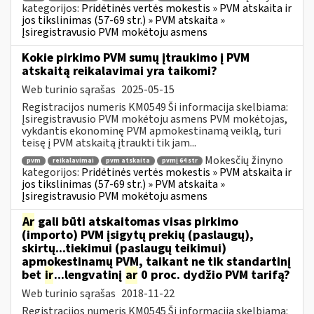
kategorijos:
Pridėtinės vertės mokestis » PVM atskaita ir
jos tikslinimas (57-69 str.) » PVM atskaita »
Įsiregistravusio PVM mokėtoju asmens
Kokie pirkimo PVM sumų įtraukimo į PVM
atskaitą reikalavimai yra taikomi?
Web turinio sąrašas
2025-05-15
Registracijos numeris KM0549 Ši informacija skelbiama:
Įsiregistravusio PVM mokėtoju asmens PVM mokėtojas,
vykdantis ekonominę PVM apmokestinamą veiklą, turi
teisę į PVM atskaitą įtraukti tik jam...
Mokesčių žinyno
pvm
reikalavimai
pvm atskaita
pvmį 64 str
kategorijos:
Pridėtinės vertės mokestis » PVM atskaita ir
jos tikslinimas (57-69 str.) » PVM atskaita »
Įsiregistravusio PVM mokėtoju asmens
Ar
gali būti atskaitomas visas pirkimo
(importo) PVM įsigytų prekių (paslaugų),
skirtų...tiekimui (paslaugų teikimui)
apmokestinamų PVM, taikant ne tik standartinį
bet
ir
...lengvatinį
ar
0 proc. dydžio PVM tarifą?
Web turinio sąrašas
2018-11-22
Registracijos numeris KM0545 Ši informacija skelbiama: