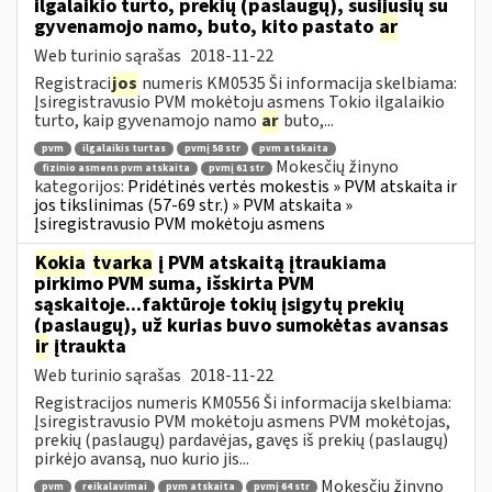
ilgalaikio turto, prekių (paslaugų), susijusių su
gyvenamojo namo, buto, kito pastato
ar
Web turinio sąrašas
2018-11-22
Registraci
jos
numeris KM0535 Ši informacija skelbiama:
Įsiregistravusio PVM mokėtoju asmens Tokio ilgalaikio
turto, kaip gyvenamojo namo
ar
buto,...
pvm
ilgalaikis turtas
pvmį 58 str
pvm atskaita
Mokesčių žinyno
fizinio asmens pvm atskaita
pvmį 61 str
kategorijos:
Pridėtinės vertės mokestis » PVM atskaita ir
jos tikslinimas (57-69 str.) » PVM atskaita »
Įsiregistravusio PVM mokėtoju asmens
Kokia
tvarka
į PVM atskaitą įtraukiama
pirkimo PVM suma, išskirta PVM
sąskaitoje...faktūroje tokių įsigytų prekių
(paslaugų), už kurias buvo sumokėtas avansas
ir
įtraukta
Web turinio sąrašas
2018-11-22
Registracijos numeris KM0556 Ši informacija skelbiama:
Įsiregistravusio PVM mokėtoju asmens PVM mokėtojas,
prekių (paslaugų) pardavėjas, gavęs iš prekių (paslaugų)
pirkėjo avansą, nuo kurio jis...
Mokesčių žinyno
pvm
reikalavimai
pvm atskaita
pvmį 64 str