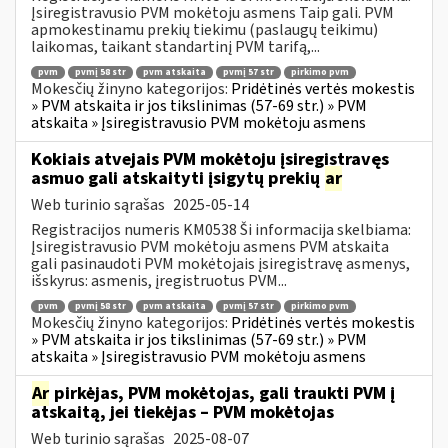
Įsiregistravusio PVM mokėtoju asmens Taip gali. PVM
apmokestinamu prekių tiekimu (paslaugų teikimu)
laikomas, taikant standartinį PVM tarifą,...
pvm
pvmį 58 str
pvm atskaita
pvmį 57 str
pirkimo pvm
Mokesčių žinyno kategorijos:
Pridėtinės vertės mokestis
» PVM atskaita ir jos tikslinimas (57-69 str.) » PVM
atskaita » Įsiregistravusio PVM mokėtoju asmens
Kokiais atvejais PVM mokėtoju įsiregistravęs
asmuo gali atskaityti įsigytų prekių
ar
Web turinio sąrašas
2025-05-14
Registracijos numeris KM0538 Ši informacija skelbiama:
Įsiregistravusio PVM mokėtoju asmens PVM atskaita
gali pasinaudoti PVM mokėtojais įsiregistravę asmenys,
išskyrus: asmenis, įregistruotus PVM...
pvm
pvmį 58 str
pvm atskaita
pvmį 57 str
pirkimo pvm
Mokesčių žinyno kategorijos:
Pridėtinės vertės mokestis
» PVM atskaita ir jos tikslinimas (57-69 str.) » PVM
atskaita » Įsiregistravusio PVM mokėtoju asmens
Ar
pirkėjas, PVM mokėtojas, gali traukti PVM į
atskaitą, jei tiekėjas – PVM mokėtojas
Web turinio sąrašas
2025-08-07