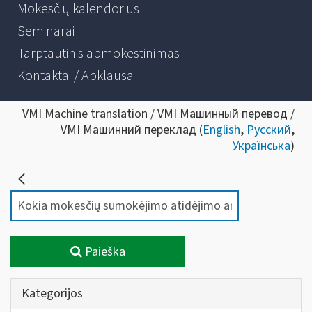
Mokesčių kalendorius
Seminarai
Tarptautinis apmokestinimas
Kontaktai / Apklausa
VMI Machine translation / VMI Машинный перевод /
VMI Машинний переклад (
English
,
Русский
,
Українська
)
Paieška
Kategorijos