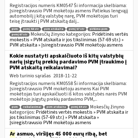
Registracijos numeris KM0547 Ši informacija skelbiama:
Įsiregistravusio PVM mokėtoju asmens Patiekus lengvąjį
automobilį į kitą valstybę narę, PVM mokėtojas turi
teisę įtraukti į PVM atskaitą dalį...
pvm
pvmį 58 str
pvm atskaita
pvmį 57 str
pirkimo pvm
Mokesčių žinyno kategorijos:
Pridėtinės vertės
pvmį 67 str
mokestis » PVM atskaita ir jos tikslinimas (57-69 str.) »
PVM atskaita » Įsiregistravusio PVM mokėtoju asmens
Kokie nustatyti apskaičiuoto iš kitų valstybių
narių įsigytų prekių pardavimo PVM įtraukimo į
PVM atskaitą reikalavimai?
Web turinio sąrašas
2018-11-22
Registracijos numeris KM0558 Ši informacija skelbiama:
Įsiregistravusio PVM mokėtoju asmens Kai PVM
mokėtojas turi apskaičiuoti iš kitos valstybės narės PVM
mokėtojo įsigytų prekių pardavimo PVM,...
Mokesčių žinyno
pvm
reikalavimai
pvm atskaita
pvmį 64 str
kategorijos:
Pridėtinės vertės mokestis » PVM atskaita ir
jos tikslinimas (57-69 str.) » PVM atskaita »
Įsiregistravusio PVM mokėtoju asmens
Ar
asmuo, viršijęs 45 000 eurų ribą, bet