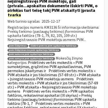
neįsiregistravęs PVM mokėtoju, gali
(privalo...apskaitos dokumente išskirti PVM, o
pirkėjas turi teisę tokį PVM atskaityti įprasta
tvarka
Web turinio sąrašas
2025-12-17
Registracijos numeris KM3136 Ši informacija skelbiama:
Prekių tiekimo (paslaugų teikimo) įforminimas PVM
sąskaita faktūra (78-1, 79, 82, 105, 109 str.)
Neįsiregistravusio PVM mokėtoju asmens PVM...
pvm išskyrimas
išskirti pvm ne pvm sąskaitoje faktūroje
pvm išskyrimas ne pvm sąskaitoje faktūroje
pvm suma ne pvm sąskaitoje faktūroje
Mokesčių žinyno
pvm sumą ne pvm sąskaitoje faktūroje
kategorijos:
Pridėtinės vertės mokestis » PVM
sumokėjimas, grąžintino PVM apskaičiavimas, PVM
permokos įskaitymas ir
Pridėtinės vertės mokestis »
PVM atskaita ir jos tikslinimas (57-69 str.) » PVM atskaita
» Įsiregistravusio PVM mokėtoju asmens
Pridėtinės
vertės mokestis » PVM atskaita ir jos tikslinimas (57-69
str.) » PVM atskaita » Neįsiregistravusio PVM mokėtoju
asmens
Pridėtinės vertės mokestis » PVM sąskaitos
faktūros, reikalavimai apskaitai (IX skyrius) » Prekių
tiekimo (paslaugų teikimo) įforminimas PVM sąskaita
faktūra (78-1, 7
Pridėtinės vertės mokestis » PVM
sąskaitos faktūros, reikalavimai apskaitai (IX skyrius) »