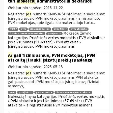
turi
mokesčių
administratoriui deklaruoti
Web turinio sąrašas
2018-11-22
Registraci
jos
numeris KM0536 Ši informacija skelbiama:
Įsiregistravusio PVM mokėtoju asmens Fizinis asmuo,
PVM mokėtojas, apie ilgalaikio materialiojo turto...
fr0457
pvm
ilgalaikis turtas
pvmį 58 str
pvm atskaita
Mokesčių žinyno
fizinio asmens pvm atskaita
pvmį 61 str
kategorijos:
Pridėtinės vertės mokestis » PVM atskaita ir
jos tikslinimas (57-69 str.) » PVM atskaita »
Įsiregistravusio PVM mokėtoju asmens
Ar
gali fizinis asmuo, PVM mokėtojas, į PVM
atskaitą įtraukti įsigytų prekių (paslaugų
Web turinio sąrašas
2025-05-15
Registraci
jos
numeris KM0533 Ši informacija skelbiama:
Įsiregistravusio PVM mokėtoju asmens PVM atskaita
gali pasinaudoti PVM mokėtojais įsiregistravę fiziniai
asmenys,...
pvm
pvmį 58 str
pvm atskaita
fizinio asmens pvm atskaita
Mokesčių žinyno kategorijos:
Pridėtinės vertės mokestis
» PVM atskaita ir jos tikslinimas (57-69 str.) » PVM
atskaita » Įsiregistravusio PVM mokėtoju asmens