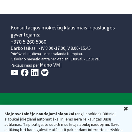
Konsultacijos mokesčių klausimais ir paslaugos
gyventojams:
+370 5 260 5060
Darbo laikas: I-IV 8.00-17.00, V 8.00-15.45.
Prieššventinę dieną - viena valanda trumpiau.
Kiekvieno mėnesio antrą penktadienį 8.00 val. - 12.00 val.
Mano VMI
Paklausimas per
Valstybinė mokesčių inspekcija prie Lietuvos
U
Respublikos finansų ministerijos
Šioje svetainėje naudojami slapukai
(angl. cookies). Būtinieji
slapukai įdiegiami automatiškai ir jiems nėra reikalingas Jūsų
Biudžetinė įstaiga. Juridinio asmens kodas — 188659752,
sutikimas. Taip pat galite sutikti ir su kitų slapukų naudojimu. Savo
adresas: Vasario 16-osios g. 14, 01107 Vilnius, Lietuva, el.paštas:
sutikimą bet kada galėsite atšaukti pakeisdami interneto naršyklės