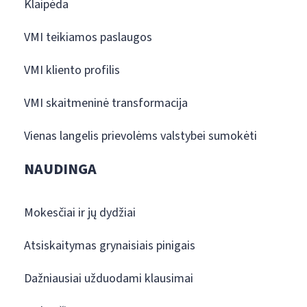
Klaipėda
VMI teikiamos paslaugos
VMI kliento profilis
VMI skaitmeninė transformacija
Vienas langelis prievolėms valstybei sumokėti
NAUDINGA
Mokesčiai ir jų dydžiai
Atsiskaitymas grynaisiais pinigais
Dažniausiai užduodami klausimai