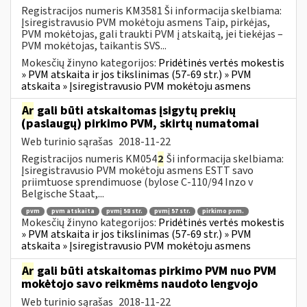
Registracijos numeris KM3581 Ši informacija skelbiama:
Įsiregistravusio PVM mokėtoju asmens Taip, pirkėjas,
PVM mokėtojas, gali traukti PVM į atskaitą, jei tiekėjas –
PVM mokėtojas, taikantis SVS...
Mokesčių žinyno kategorijos:
Pridėtinės vertės mokestis
» PVM atskaita ir jos tikslinimas (57-69 str.) » PVM
atskaita » Įsiregistravusio PVM mokėtoju asmens
Ar
gali būti atskaitomas įsigytų prekių
(paslaugų) pirkimo PVM, skirtų numatomai
Web turinio sąrašas
2018-11-22
Registracijos numeris KM054
2
Ši informacija skelbiama:
Įsiregistravusio PVM mokėtoju asmens ESTT savo
priimtuose sprendimuose (bylose C-110/94 Inzo v
Belgische Staat,...
pvm
pvm atskaita
pvmį 58 str.
pvmį 57 str.
pirkimo pvm.
Mokesčių žinyno kategorijos:
Pridėtinės vertės mokestis
» PVM atskaita ir jos tikslinimas (57-69 str.) » PVM
atskaita » Įsiregistravusio PVM mokėtoju asmens
Ar
gali būti atskaitomas pirkimo PVM nuo PVM
mokėtojo savo reikmėms naudoto lengvojo
Web turinio sąrašas
2018-11-22