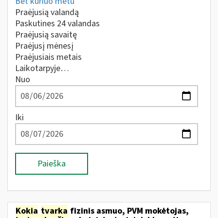
Bet kuriuo metu
Praėjusią valandą
Paskutines 24 valandas
Praėjusią savaitę
Praėjusį mėnesį
Praėjusiais metais
Laikotarpyje…
Nuo
Iki
Paieška
Kokia
tvarka
fizinis asmuo, PVM mokėtojas,