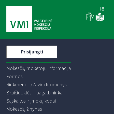
Prisijungti
Mokesčių mokėtojų informacija
Formos
Rinkmenos / Atviri duomenys
Skaičiuoklės ir pagalbininkai
Sąskaitos ir įmokų kodai
Mokesčių žinynas