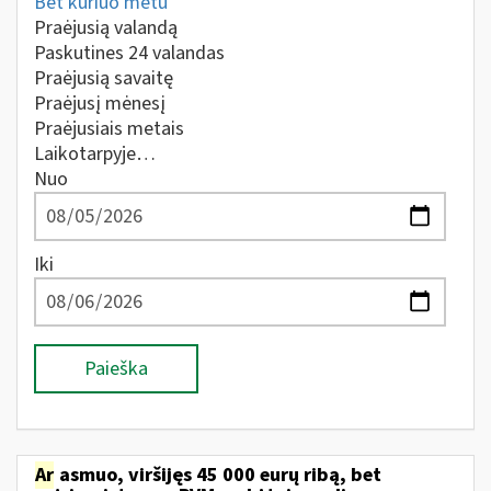
Bet kuriuo metu
Praėjusią valandą
Paskutines 24 valandas
Praėjusią savaitę
Praėjusį mėnesį
Praėjusiais metais
Laikotarpyje…
Nuo
Iki
Paieška
Ar
asmuo, viršijęs 45 000 eurų ribą, bet