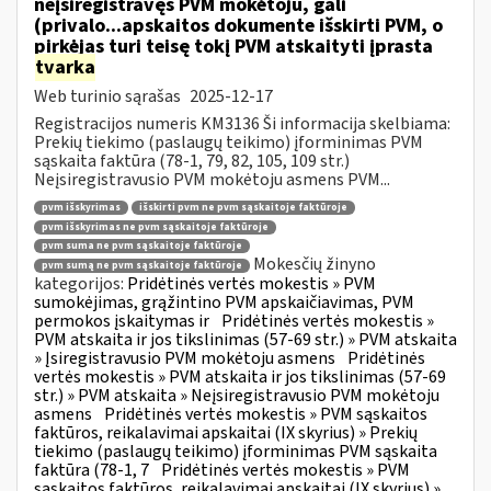
neįsiregistravęs PVM mokėtoju, gali
(privalo...apskaitos dokumente išskirti PVM, o
pirkėjas turi teisę tokį PVM atskaityti įprasta
tvarka
Web turinio sąrašas
2025-12-17
Registracijos numeris KM3136 Ši informacija skelbiama:
Prekių tiekimo (paslaugų teikimo) įforminimas PVM
sąskaita faktūra (78-1, 79, 82, 105, 109 str.)
Neįsiregistravusio PVM mokėtoju asmens PVM...
pvm išskyrimas
išskirti pvm ne pvm sąskaitoje faktūroje
pvm išskyrimas ne pvm sąskaitoje faktūroje
pvm suma ne pvm sąskaitoje faktūroje
Mokesčių žinyno
pvm sumą ne pvm sąskaitoje faktūroje
kategorijos:
Pridėtinės vertės mokestis » PVM
sumokėjimas, grąžintino PVM apskaičiavimas, PVM
permokos įskaitymas ir
Pridėtinės vertės mokestis »
PVM atskaita ir jos tikslinimas (57-69 str.) » PVM atskaita
» Įsiregistravusio PVM mokėtoju asmens
Pridėtinės
vertės mokestis » PVM atskaita ir jos tikslinimas (57-69
str.) » PVM atskaita » Neįsiregistravusio PVM mokėtoju
asmens
Pridėtinės vertės mokestis » PVM sąskaitos
faktūros, reikalavimai apskaitai (IX skyrius) » Prekių
tiekimo (paslaugų teikimo) įforminimas PVM sąskaita
faktūra (78-1, 7
Pridėtinės vertės mokestis » PVM
sąskaitos faktūros, reikalavimai apskaitai (IX skyrius) »