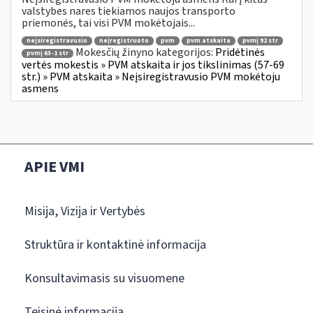
valstybes nares tiekiamos naujos transporto
priemonės, tai visi PVM mokėtojais...
neįsiregistravusio
neįregistruoto
pvm
pvm atskaita
pvmį 92 str
Mokesčių žinyno kategorijos:
Pridėtinės
pvmį 63-1 str
vertės mokestis » PVM atskaita ir jos tikslinimas (57-69
str.) » PVM atskaita » Neįsiregistravusio PVM mokėtoju
asmens
APIE VMI
Misija, Vizija ir Vertybės
Struktūra ir kontaktinė informacija
Konsultavimasis su visuomene
Teisinė informacija