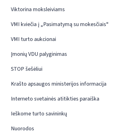
Viktorina moksleiviams
VMI kviečia į „Pasimatymą su mokesčiais“
VMI turto aukcionai
Įmonių VDU palyginimas
STOP šešėliui
Krašto apsaugos ministerijos informacija
Interneto svetainės atitikties paraiška
Ieškome turto savininkų
Nuorodos