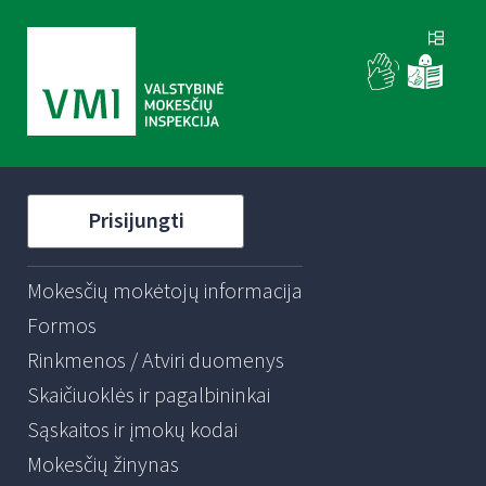
Prisijungti
Mokesčių mokėtojų informacija
Formos
Rinkmenos / Atviri duomenys
Skaičiuoklės ir pagalbininkai
Sąskaitos ir įmokų kodai
Mokesčių žinynas