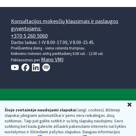
Konsultacijos mokesčių klausimais ir paslaugos
gyventojams:
+370 5 260 5060
Darbo laikas: I-IV 8.00-17.00, V 8.00-15.45.
Prieššventinę dieną - viena valanda trumpiau.
Kiekvieno mėnesio antrą penktadienį 8.00 val. - 12.00 val.
Mano VMI
Paklausimas per
Valstybinė mokesčių inspekcija prie Lietuvos
U
Respublikos finansų ministerijos
Šioje svetainėje naudojami slapukai
(angl. cookies). Būtinieji
slapukai įdiegiami automatiškai ir jiems nėra reikalingas Jūsų
Biudžetinė įstaiga. Juridinio asmens kodas — 188659752,
sutikimas. Taip pat galite sutikti ir su kitų slapukų naudojimu. Savo
adresas: Vasario 16-osios g. 14, 01107 Vilnius, Lietuva, el.paštas:
sutikimą bet kada galėsite atšaukti pakeisdami interneto naršyklės
vmi@vmi.lt
, E. pristatymo dėžutės adresas 188659752
nustatymus ir ištrindami įrašytus slapukus. Daugiau informacijos
Duomenys apie Valstybinę mokesčių inspekciją prie Lietuvos