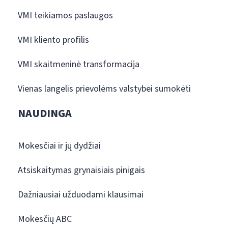
VMI teikiamos paslaugos
VMI kliento profilis
VMI skaitmeninė transformacija
Vienas langelis prievolėms valstybei sumokėti
NAUDINGA
Mokesčiai ir jų dydžiai
Atsiskaitymas grynaisiais pinigais
Dažniausiai užduodami klausimai
Mokesčių ABC