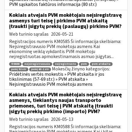
PVM sąskaitos faktūros informacija (80 str.)
Kokiais atvejais PVM mokėtojais neįsiregistravę
asmenys turi teisę į pirkimo PVM atskaitą
įtraukti įsigytų prekių (paslaugų) pirkimo PVM?
Web turinio sąrašas
2026-05-21
Registracijos numeris KM0585 Ši informacija skelbiama:
Neįsiregistravusio PVM mokėtoju asmens Kai
ekonominę veiklą vykdantis PVM mokėtoju
neįregistruotas apmokestinamasis asmuo įsigytas...
fr0608
neįsiregistravusio
neįregistruoto
pvm
pvm atskaita
Mokesčių žinyno kategorijos:
pvmį 92 str
pvmį 63-1 str
Pridėtinės vertės mokestis » PVM atskaita ir jos
tikslinimas (57-69 str.) » PVM atskaita »
Neįsiregistravusio PVM mokėtoju asmens
Kokiais atvejais PVM mokėtojais neįsiregistravę
asmenys, tiekiantys naujas transporto
priemones, turi teisę į PVM atskaitą įtraukti
įsigytų prekių pirkimo (importo) PVM?
Web turinio sąrašas
2026-05-13
Registracijos numeris KM0588 Ši informacija skelbiama:
Neįsiregistravusio PVM mokėtoju asmens Kai į kitas