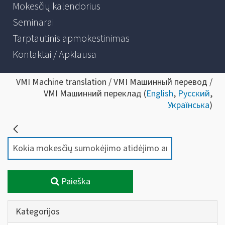
Mokesčių kalendorius
Seminarai
Tarptautinis apmokestinimas
Kontaktai / Apklausa
VMI Machine translation / VMI Машинный перевод /
VMI Машинний переклад (
English
,
Русский
,
Українська
)
Paieška
Kategorijos