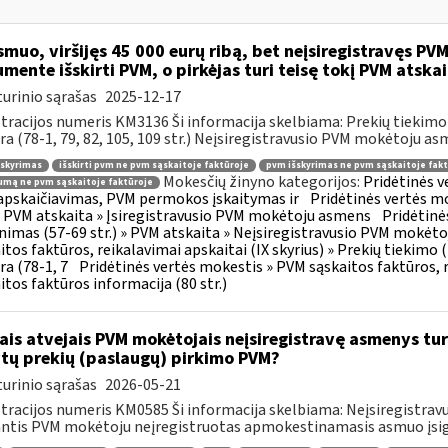
muo, viršijęs 45 000 eurų ribą, bet neįsiregistravęs PVM
mente išskirti PVM, o pirkėjas turi teisę tokį PVM atskai
urinio sąrašas
2025-12-17
tracijos numeris KM3136 Ši informacija skelbiama: Prekių tiekim
ra (78-1, 79, 82, 105, 109 str.) Neįsiregistravusio PVM mokėtoju as
šskyrimas
išskirti pvm ne pvm sąskaitoje faktūroje
pvm išskyrimas ne pvm sąskaitoje fakt
Mokesčių žinyno kategorijos:
Pridėtinės 
mą ne pvm sąskaitoje faktūroje
pskaičiavimas, PVM permokos įskaitymas ir
Pridėtinės vertės mo
 » PVM atskaita » Įsiregistravusio PVM mokėtoju asmens
Pridėtinė
inimas (57-69 str.) » PVM atskaita » Neįsiregistravusio PVM mokėt
itos faktūros, reikalavimai apskaitai (IX skyrius) » Prekių tiekim
ra (78-1, 7
Pridėtinės vertės mokestis » PVM sąskaitos faktūros, r
itos faktūros informacija (80 str.)
ais atvejais PVM mokėtojais neįsiregistravę asmenys turi
ytų prekių (paslaugų) pirkimo PVM?
urinio sąrašas
2026-05-21
tracijos numeris KM0585 Ši informacija skelbiama: Neįsiregistr
ntis PVM mokėtoju neįregistruotas apmokestinamasis asmuo įsigy