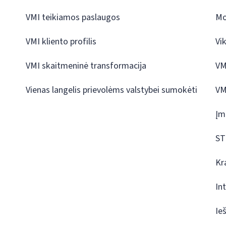
VMI teikiamos paslaugos
Mo
VMI kliento profilis
Vi
VMI skaitmeninė transformacija
VM
Vienas langelis prievolėms valstybei sumokėti
VM
Įm
ST
Kr
In
Ie