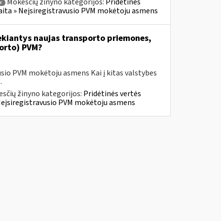
Mokesčių žinyno kategorijos:
Pridėtinės
r
skaita » Neįsiregistravusio PVM mokėtoju asmens
iekiantys naujas transporto priemones,
porto) PVM?
usio PVM mokėtoju asmens Kai į kitas valstybes
.
sčių žinyno kategorijos:
Pridėtinės vertės
» Neįsiregistravusio PVM mokėtoju asmens