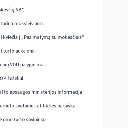
kesčių ABC
ktorina moksleiviams
I kviečia į „Pasimatymą su mokesčiais“
I turto aukcionai
onių VDU palyginimas
OP šešėliui
ašto apsaugos ministerijos informacija
terneto svetainės atitikties paraiška
škome turto savininkų