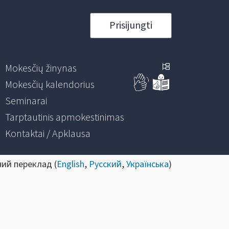
Prisijungti
Mokesčių žinynas
Mokesčių kalendorius
Seminarai
Tarptautinis apmokestinimas
Kontaktai / Apklausa
ний переклад (
English
,
Русский
,
Українська
)