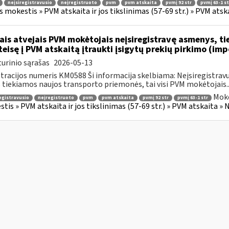
neįsiregistravusio
neįregistruoto
pvm
pvm atskaita
pvmį 92 str
pvmį 63-1 st
s mokestis » PVM atskaita ir jos tikslinimas (57-69 str.) » PVM at
ais atvejais PVM mokėtojais neįsiregistravę asmenys, t
 teisę į PVM atskaitą įtraukti įsigytų prekių pirkimo (im
urinio sąrašas
2026-05-13
tracijos numeris KM0588 Ši informacija skelbiama: Neįsiregistrav
 tiekiamos naujos transporto priemonės, tai visi PVM mokėtojais..
Moke
egistravusio
neįregistruoto
pvm
pvm atskaita
pvmį 92 str
pvmį 63-1 str
tis » PVM atskaita ir jos tikslinimas (57-69 str.) » PVM atskaita 