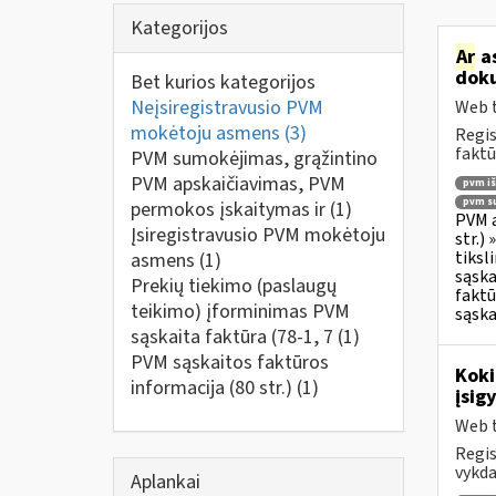
Kategorijos
Ar
as
doku
Bet kurios kategorijos
Neįsiregistravusio PVM
Web t
mokėtoju asmens
(3)
Regis
faktū
PVM sumokėjimas, grąžintino
PVM apskaičiavimas, PVM
pvm i
pvm su
permokos įskaitymas ir
(1)
PVM a
Įsiregistravusio PVM mokėtoju
str.)
tiksl
asmens
(1)
sąska
Prekių tiekimo (paslaugų
faktū
teikimo) įforminimas PVM
sąska
sąskaita faktūra (78-1, 7
(1)
PVM sąskaitos faktūros
Koki
informacija (80 str.)
(1)
įsig
Web t
Regis
vykda
Aplankai