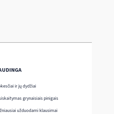
AUDINGA
kesčiai ir jų dydžiai
siskaitymas grynaisiais pinigais
žniausiai užduodami klausimai