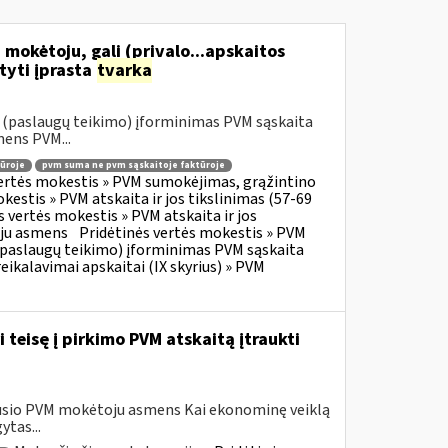
 mokėtoju, gali (privalo...apskaitos
tyti įprasta
tvarka
o (paslaugų teikimo) įforminimas PVM sąskaita
mens PVM...
ūroje
pvm suma ne pvm sąskaitoje faktūroje
vertės mokestis » PVM sumokėjimas, grąžintino
kestis » PVM atskaita ir jos tikslinimas (57-69
s vertės mokestis » PVM atskaita ir jos
oju asmens
Pridėtinės vertės mokestis » PVM
o (paslaugų teikimo) įforminimas PVM sąskaita
eikalavimai apskaitai (IX skyrius) » PVM
 teisę į pirkimo PVM atskaitą įtraukti
avusio PVM mokėtoju asmens Kai ekonominę veiklą
tas...