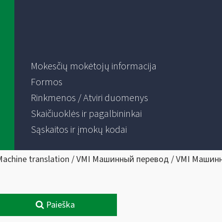
Mokesčių mokėtojų informacija
Formos
Rinkmenos / Atviri duomenys
Skaičiuoklės ir pagalbininkai
Sąskaitos ir įmokų kodai
Machine translation / VMI Машинный перевод / VMI Машин
Paieška