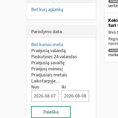
fr0608
vertė
Bet kurį aplanką
Koki
turi
Parodymo data
Web t
Regis
nares
Bet kuriuo metu
Praėjusią valandą
neįsir
mokes
Paskutines 24 valandas
Praėjusią savaitę
Praėjusį mėnesį
Praėjusiais metais
Laikotarpyje…
Nuo
Iki
Paieška