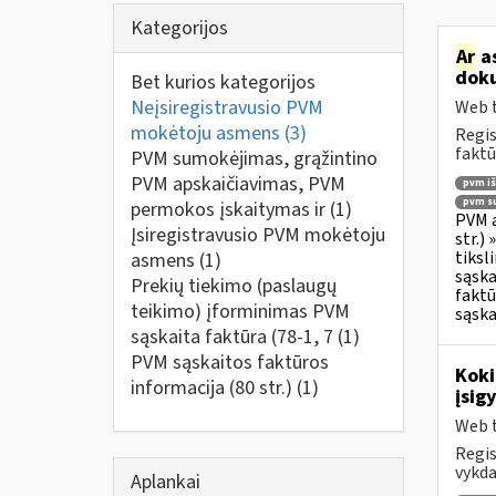
Kategorijos
Ar
as
doku
Bet kurios kategorijos
Neįsiregistravusio PVM
Web t
mokėtoju asmens
(3)
Regis
faktū
PVM sumokėjimas, grąžintino
PVM apskaičiavimas, PVM
pvm i
pvm su
permokos įskaitymas ir
(1)
PVM a
Įsiregistravusio PVM mokėtoju
str.)
tiksl
asmens
(1)
sąska
Prekių tiekimo (paslaugų
faktū
teikimo) įforminimas PVM
sąska
sąskaita faktūra (78-1, 7
(1)
PVM sąskaitos faktūros
Koki
informacija (80 str.)
(1)
įsig
Web t
Regis
vykda
Aplankai