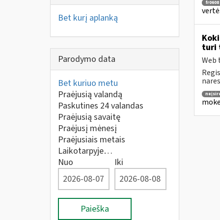
fr0608
vertė
Bet kurį aplanką
Koki
turi
Parodymo data
Web t
Regis
nares
Bet kuriuo metu
Praėjusią valandą
neįsir
mokes
Paskutines 24 valandas
Praėjusią savaitę
Praėjusį mėnesį
Praėjusiais metais
Laikotarpyje…
Nuo
Iki
Paieška