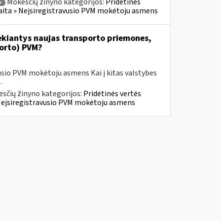
Mokesčių žinyno kategorijos:
Pridėtinės
r
skaita » Neįsiregistravusio PVM mokėtoju asmens
iekiantys naujas transporto priemones,
porto) PVM?
usio PVM mokėtoju asmens Kai į kitas valstybes
.
sčių žinyno kategorijos:
Pridėtinės vertės
» Neįsiregistravusio PVM mokėtoju asmens