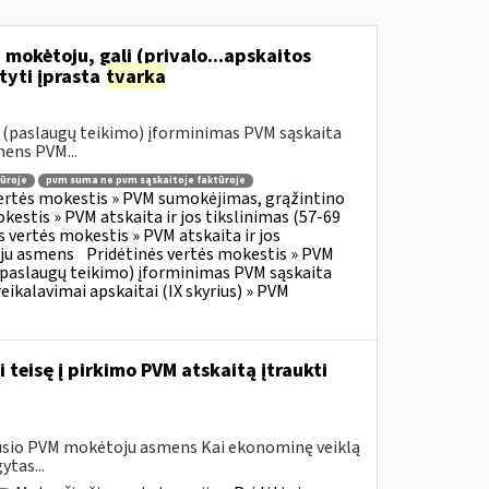
 mokėtoju, gali (privalo...apskaitos
tyti įprasta
tvarka
o (paslaugų teikimo) įforminimas PVM sąskaita
mens PVM...
ūroje
pvm suma ne pvm sąskaitoje faktūroje
vertės mokestis » PVM sumokėjimas, grąžintino
kestis » PVM atskaita ir jos tikslinimas (57-69
s vertės mokestis » PVM atskaita ir jos
oju asmens
Pridėtinės vertės mokestis » PVM
o (paslaugų teikimo) įforminimas PVM sąskaita
eikalavimai apskaitai (IX skyrius) » PVM
 teisę į pirkimo PVM atskaitą įtraukti
avusio PVM mokėtoju asmens Kai ekonominę veiklą
tas...