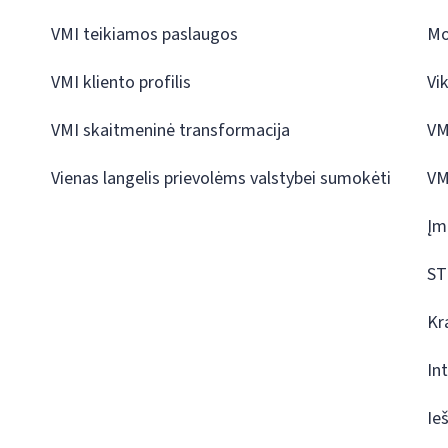
VMI teikiamos paslaugos
Mo
VMI kliento profilis
Vi
VMI skaitmeninė transformacija
VM
Vienas langelis prievolėms valstybei sumokėti
VM
Įm
ST
Kr
In
Ie