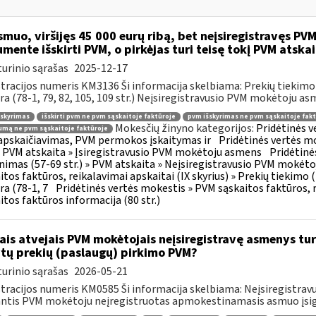
muo, viršijęs 45 000 eurų ribą, bet neįsiregistravęs PVM
mente išskirti PVM, o pirkėjas turi teisę tokį PVM atskai
urinio sąrašas
2025-12-17
tracijos numeris KM3136 Ši informacija skelbiama: Prekių tiekim
ra (78-1, 79, 82, 105, 109 str.) Neįsiregistravusio PVM mokėtoju as
šskyrimas
išskirti pvm ne pvm sąskaitoje faktūroje
pvm išskyrimas ne pvm sąskaitoje fakt
Mokesčių žinyno kategorijos:
Pridėtinės 
mą ne pvm sąskaitoje faktūroje
pskaičiavimas, PVM permokos įskaitymas ir
Pridėtinės vertės mo
 » PVM atskaita » Įsiregistravusio PVM mokėtoju asmens
Pridėtinė
inimas (57-69 str.) » PVM atskaita » Neįsiregistravusio PVM mokėt
itos faktūros, reikalavimai apskaitai (IX skyrius) » Prekių tiekim
ra (78-1, 7
Pridėtinės vertės mokestis » PVM sąskaitos faktūros, r
itos faktūros informacija (80 str.)
ais atvejais PVM mokėtojais neįsiregistravę asmenys turi
ytų prekių (paslaugų) pirkimo PVM?
urinio sąrašas
2026-05-21
tracijos numeris KM0585 Ši informacija skelbiama: Neįsiregistr
ntis PVM mokėtoju neįregistruotas apmokestinamasis asmuo įsigy