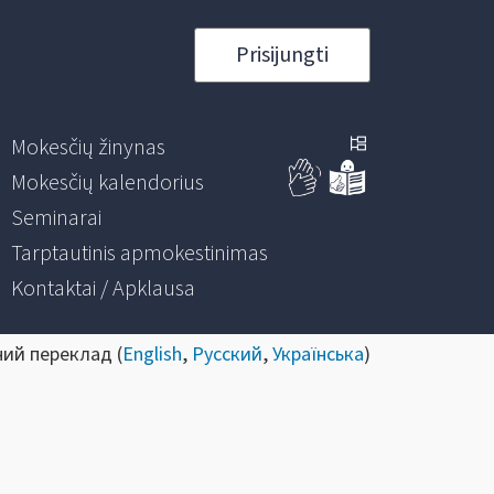
Prisijungti
Mokesčių žinynas
Mokesčių kalendorius
Seminarai
Tarptautinis apmokestinimas
Kontaktai / Apklausa
ний переклад (
English
,
Русский
,
Українська
)