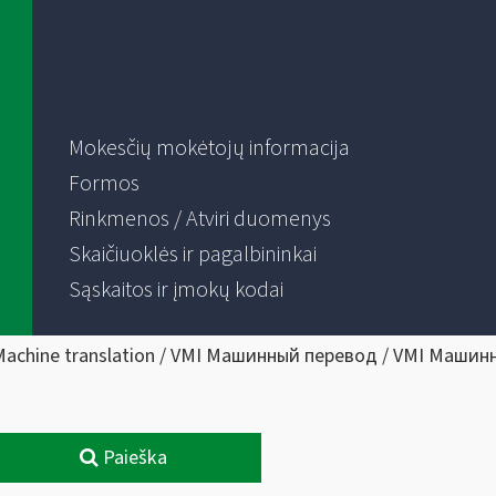
Mokesčių mokėtojų informacija
Formos
Rinkmenos / Atviri duomenys
Skaičiuoklės ir pagalbininkai
Sąskaitos ir įmokų kodai
Machine translation / VMI Машинный перевод / VMI Машин
Paieška