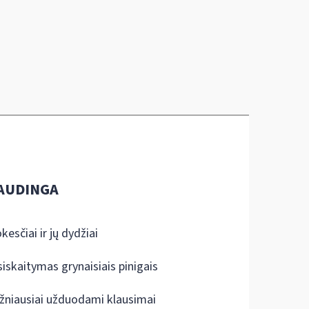
AUDINGA
kesčiai ir jų dydžiai
siskaitymas grynaisiais pinigais
žniausiai užduodami klausimai