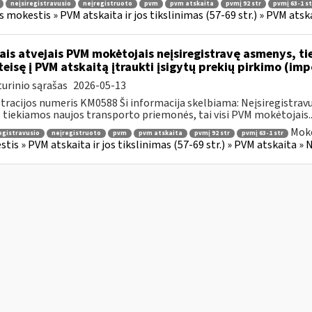
neįsiregistravusio
neįregistruoto
pvm
pvm atskaita
pvmį 92 str
pvmį 63-1 st
s mokestis » PVM atskaita ir jos tikslinimas (57-69 str.) » PVM at
ais atvejais PVM mokėtojais neįsiregistravę asmenys, t
 teisę į PVM atskaitą įtraukti įsigytų prekių pirkimo (im
urinio sąrašas
2026-05-13
tracijos numeris KM0588 Ši informacija skelbiama: Neįsiregistrav
 tiekiamos naujos transporto priemonės, tai visi PVM mokėtojais..
Moke
egistravusio
neįregistruoto
pvm
pvm atskaita
pvmį 92 str
pvmį 63-1 str
tis » PVM atskaita ir jos tikslinimas (57-69 str.) » PVM atskaita 