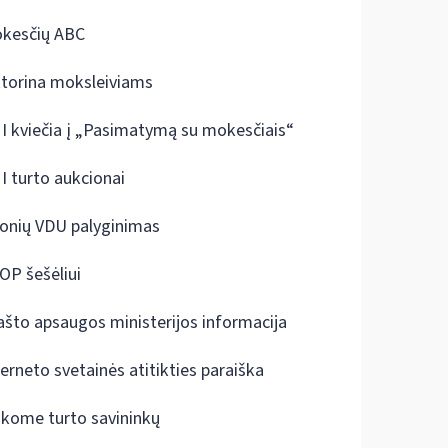
kesčių ABC
ktorina moksleiviams
I kviečia į „Pasimatymą su mokesčiais“
I turto aukcionai
onių VDU palyginimas
OP šešėliui
ašto apsaugos ministerijos informacija
terneto svetainės atitikties paraiška
škome turto savininkų