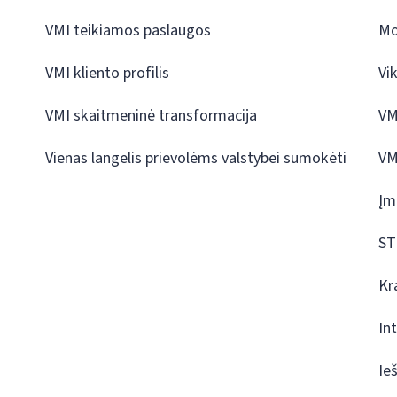
VMI teikiamos paslaugos
Mo
VMI kliento profilis
Vi
VMI skaitmeninė transformacija
VM
Vienas langelis prievolėms valstybei sumokėti
VM
Įm
ST
Kr
In
Ie