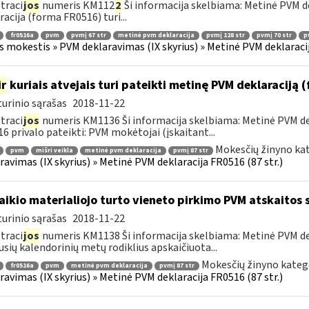
traci
jos
numeris KM112
2
Ši informacija skelbiama: Metinė PVM de
racija (forma FR0516) turi...
fr0516a
pvm
pvmį 67 str
metinė pvm deklaracija
pvmį 128 str
pvmį 70 str
p
s mokestis » PVM deklaravimas (IX skyrius) » Metinė PVM deklaracij
ir
kuriais atvejais turi pateikti metinę PVM deklaraciją
urinio sąrašas
2018-11-22
traci
jos
numeris KM1136 Ši informacija skelbiama: Metinė PVM dek
6 privalo pateikti: PVM mokėtojai (įskaitant...
Mokesčių žinyno kat
pvm
mišri veikla
metinė pvm deklaracija
pvmį 87 str
ravimas (IX skyrius) » Metinė PVM deklaracija FR0516 (87 str.)
laikio materialiojo turto vieneto pirkimo PVM atskaitos
urinio sąrašas
2018-11-22
traci
jos
numeris KM1138 Ši informacija skelbiama: Metinė PVM dekl
usių kalendorinių metų rodiklius apskaičiuota...
Mokesčių žinyno kateg
fr0516a
pvm
metinė pvm deklaracija
pvmį 87 str
ravimas (IX skyrius) » Metinė PVM deklaracija FR0516 (87 str.)