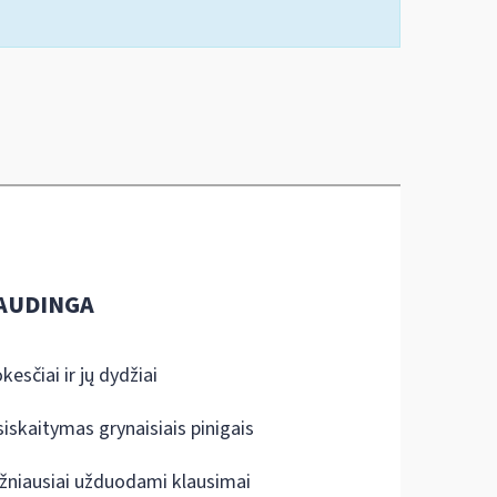
AUDINGA
kesčiai ir jų dydžiai
siskaitymas grynaisiais pinigais
žniausiai užduodami klausimai