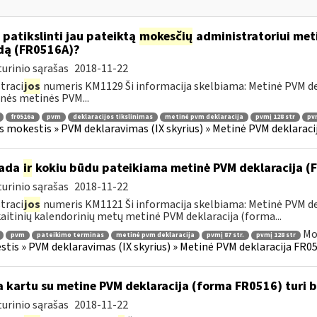
 patikslinti jau pateiktą
mokesčių
administratoriui meti
dą (FR0516A)?
urinio sąrašas
2018-11-22
traci
jos
numeris KM1129 Ši informacija skelbiama: Metinė PVM dekl
nės metinės PVM...
fr0516a
pvm
deklaracijos tikslinimas
metinė pvm deklaracija
pvmį 128 str
pvm
s mokestis » PVM deklaravimas (IX skyrius) » Metinė PVM deklaracij
kada
ir
kokiu būdu pateikiama metinė PVM deklaracija 
urinio sąrašas
2018-11-22
traci
jos
numeris KM1121 Ši informacija skelbiama: Metinė PVM dek
aitinių kalendorinių metų metinė PVM deklaracija (forma...
Mo
pvm
pateikimo terminas
metinė pvm deklaracija
pvmį 87 str.
pvmį 128 str
tis » PVM deklaravimas (IX skyrius) » Metinė PVM deklaracija FR051
 kartu su metine PVM deklaracija (forma FR0516) turi 
urinio sąrašas
2018-11-22