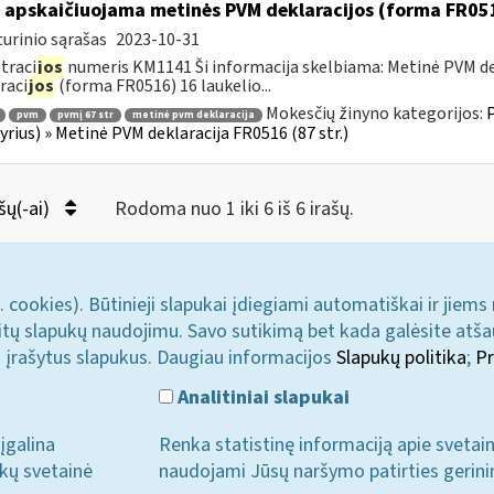
 apskaičiuojama metinės PVM deklaracijos (forma FR051
urinio sąrašas
2023-10-31
traci
jos
numeris KM1141 Ši informacija skelbiama: Metinė PVM dek
raci
jos
(forma FR0516) 16 laukelio...
Mokesčių žinyno kategorijos:
P
pvm
pvmį 67 str
metinė pvm deklaracija
kyrius) » Metinė PVM deklaracija FR0516 (87 str.)
šų(-ai)
Rodoma nuo 1 iki 6 iš 6 irašų.
. cookies). Būtinieji slapukai įdiegiami automatiškai ir jiems
u kitų slapukų naudojimu. Savo sutikimą bet kada galėsite atš
i įrašytus slapukus. Daugiau informacijos
Slapukų politika
;
Pr
Analitiniai slapukai
įgalina
Renka statistinę informaciją apie svetai
ukų svetainė
naudojami Jūsų naršymo patirties gerini