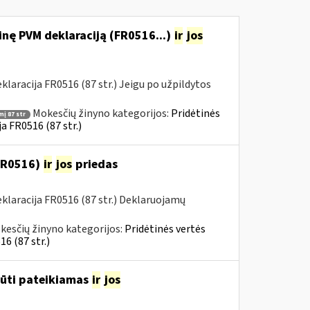
nę PVM deklaraciją (FR0516...)
ir
jos
aracija FR0516 (87 str.) Jeigu po užpildytos
Mokesčių žinyno kategorijos:
Pridėtinės
į 87 str
a FR0516 (87 str.)
(FR0516)
ir
jos
priedas
laracija FR0516 (87 str.) Deklaruojamų
kesčių žinyno kategorijos:
Pridėtinės vertės
6 (87 str.)
būti pateikiamas
ir
jos