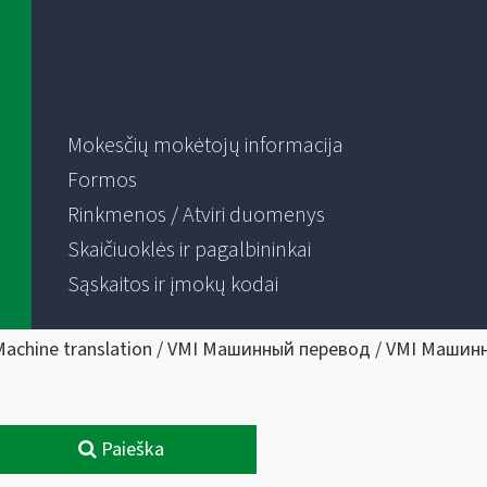
Mokesčių mokėtojų informacija
Formos
Rinkmenos / Atviri duomenys
Skaičiuoklės ir pagalbininkai
Sąskaitos ir įmokų kodai
Machine translation / VMI Машинный перевод / VMI Машин
Paieška