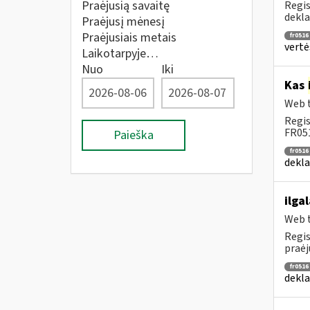
Praėjusią savaitę
Regis
dekla
Praėjusį mėnesį
Praėjusiais metais
fr0516
vertė
Laikotarpyje…
Nuo
Iki
Kas
Web t
Regis
FR051
Paieška
fr0516
dekla
ilga
Web t
Regis
praėj
fr0516
dekla