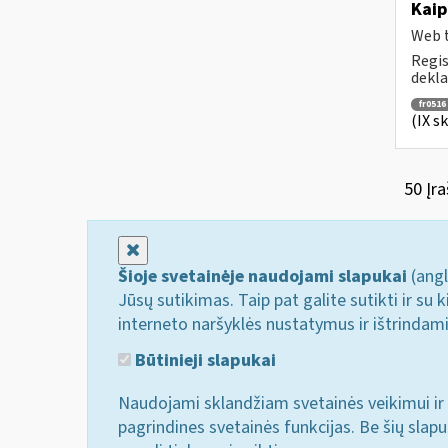
Kaip
Web t
Regis
dekla
fr0516
(IX s
50 Įra
Uždaryti
Šioje svetainėje naudojami slapukai
(angl
Jūsų sutikimas. Taip pat galite sutikti ir s
interneto naršyklės nustatymus ir ištrindam
Būtinieji slapukai
Naudojami sklandžiam svetainės veikimui ir 
pagrindines svetainės funkcijas. Be šių slap