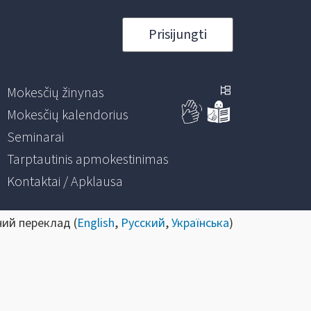
Prisijungti
Mokesčių žinynas
Mokesčių kalendorius
Seminarai
Tarptautinis apmokestinimas
Kontaktai / Apklausa
ний переклад (
English
,
Русский
,
Українська
)