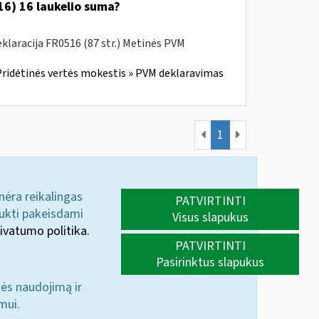
6) 16 laukelio suma?
laracija FR0516 (87 str.) Metinės PVM
ridėtinės vertės mokestis » PVM deklaravimas
1
 nėra reikalingas
PATVIRTINTI
aukti pakeisdami
Visus slapukus
ivatumo politika.
PATVIRTINTI
Pasirinktus slapukus
nės naudojimą ir
mui.