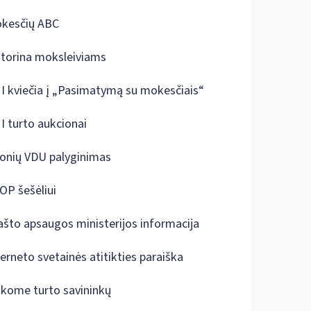
kesčių ABC
ktorina moksleiviams
I kviečia į „Pasimatymą su mokesčiais“
I turto aukcionai
onių VDU palyginimas
OP šešėliui
ašto apsaugos ministerijos informacija
terneto svetainės atitikties paraiška
škome turto savininkų