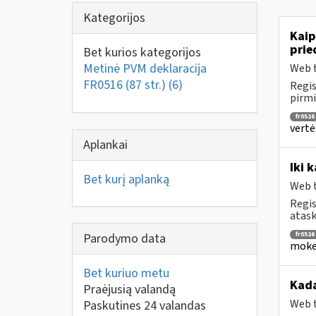
Kategorijos
Kaip
prie
Bet kurios kategorijos
Metinė PVM deklaracija
Web t
FR0516 (87 str.)
(6)
Regis
pirmi
fr0516
vertė
Aplankai
Iki 
Bet kurį aplanką
Web t
Regis
atask
fr0516
Parodymo data
mokes
Bet kuriuo metu
Kada
Praėjusią valandą
Web t
Paskutines 24 valandas