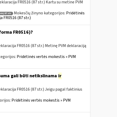
klaracija FR0516 (87 str.) Kartu su metine PVM
Mokesčių žinyno kategorijos:
Pridėtinės
vmį 87 str
a FR0516 (87 str.)
 (forma FR0516)?
laracija FR0516 (87 str.) Metinę PVM deklaraciją
egorijos:
Pridėtinės vertės mokestis » PVM
 suma gali būti netikslinama
ir
aracija FR0516 (87 str.) Jeigu pagal faktinius
orijos:
Pridėtinės vertės mokestis » PVM