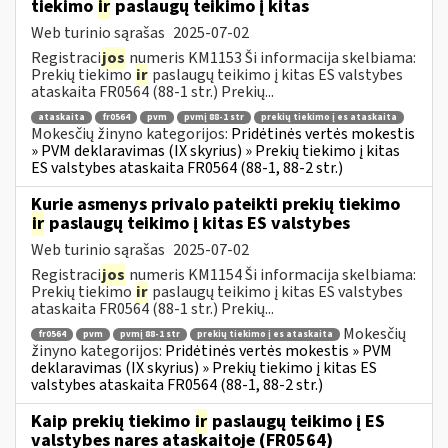
tiekimo
ir
paslaugų teikimo į kitas
Web turinio sąrašas
2025-07-02
Registraci
jos
numeris KM1153 Ši informacija skelbiama:
Prekių tiekimo
ir
paslaugų teikimo į kitas ES valstybes
ataskaita FR0564 (88-1 str.) Prekių...
ataskaita
fr0564
pvm
pvmį 88-1 str
prekių tiekimo į es ataskaita
Mokesčių žinyno kategorijos:
Pridėtinės vertės mokestis
» PVM deklaravimas (IX skyrius) » Prekių tiekimo į kitas
ES valstybes ataskaita FR0564 (88-1, 88-2 str.)
Kurie asmenys privalo pateikti prekių tiekimo
ir
paslaugų teikimo į kitas ES valstybes
Web turinio sąrašas
2025-07-02
Registraci
jos
numeris KM1154 Ši informacija skelbiama:
Prekių tiekimo
ir
paslaugų teikimo į kitas ES valstybes
ataskaita FR0564 (88-1 str.) Prekių...
Mokesčių
fr0564
pvm
pvmį 88-1 str
prekių tiekimo į es ataskaita
žinyno kategorijos:
Pridėtinės vertės mokestis » PVM
deklaravimas (IX skyrius) » Prekių tiekimo į kitas ES
valstybes ataskaita FR0564 (88-1, 88-2 str.)
Kaip prekių tiekimo
ir
paslaugų teikimo į ES
valstybes nares ataskaitoje (FR0564)