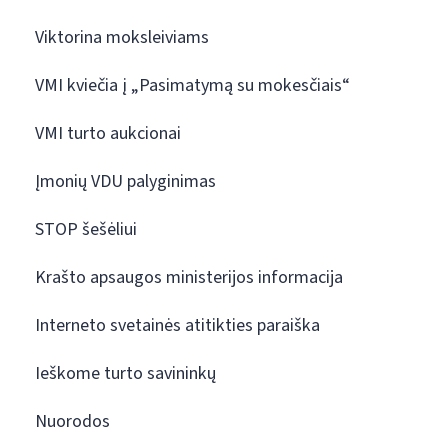
Viktorina moksleiviams
VMI kviečia į „Pasimatymą su mokesčiais“
VMI turto aukcionai
Įmonių VDU palyginimas
STOP šešėliui
Krašto apsaugos ministerijos informacija
Interneto svetainės atitikties paraiška
Ieškome turto savininkų
Nuorodos