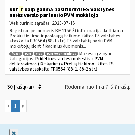
Kur
ir
kaip galima pasitikrinti ES valstybės
narės verslo partnerio PVM mokėtojo
Web turinio sąrašas
2025-07-15
Registracijos numeris KM1156 Ši informacija skelbiama:
Prekių tiekimo ir paslaugų teikimo į kitas ES valstybes
ataskaita FR0564 (88-1 str.) ES valstybių narių PVM
mokėtojų identifikacinius duomenis...
Mokesčių žinyno
fr0564
pvm
vies
pvm kodo tikrinimas
kategorijos:
Pridėtinės vertės mokestis » PVM
deklaravimas (IX skyrius) » Prekių tiekimo į kitas ES
valstybes ataskaita FR0564 (88-1, 88-2 str.)
30 Įrašų(-ai)
Rodoma nuo 1 iki 7 iš 7 irašų.
1
Uždaryti