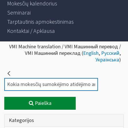
Mokesčių kalendorius
Seminarai
Tarptautinis apmokestinimas
Kontaktai / Apklausa
VMI Machine translation / VMI Машинный перевод /
VMI Машинний переклад (
English
,
Русский
,
Українська
)
Paieška
Kategorijos