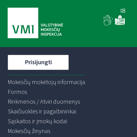
Prisijungti
Mokesčių mokėtojų informacija
Formos
Rinkmenos / Atviri duomenys
Skaičiuoklės ir pagalbininkai
Sąskaitos ir įmokų kodai
Mokesčių žinynas