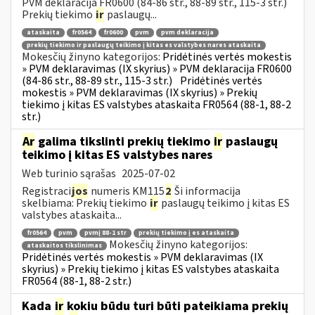
PVM deklaracija FR0600 (84-86 str., 88-89 str., 115-3 str.)
Prekių tiekimo
ir
paslaugų...
ataskaita
fr0564
fr0600
pvm
pvm deklaracija
prekių tiekimo ir paslaugų teikimo į kitas es valstybes nares ataskaita
Mokesčių žinyno kategorijos:
Pridėtinės vertės mokestis
» PVM deklaravimas (IX skyrius) » PVM deklaracija FR0600
(84-86 str., 88-89 str., 115-3 str.)
Pridėtinės vertės
mokestis » PVM deklaravimas (IX skyrius) » Prekių
tiekimo į kitas ES valstybes ataskaita FR0564 (88-1, 88-2
str.)
Ar
galima tikslinti prekių tiekimo
ir
paslaugų
teikimo į kitas ES valstybes nares
Web turinio sąrašas
2025-07-02
Registraci
jos
numeris KM115
2
Ši informacija
skelbiama: Prekių tiekimo
ir
paslaugų teikimo į kitas ES
valstybes ataskaita...
fr0564
pvm
pvmį 88-1 str
prekių tiekimo į es ataskaita
Mokesčių žinyno kategorijos:
ataskaitos tikslinimas
Pridėtinės vertės mokestis » PVM deklaravimas (IX
skyrius) » Prekių tiekimo į kitas ES valstybes ataskaita
FR0564 (88-1, 88-2 str.)
Kada
ir
kokiu būdu turi būti pateikiama prekių