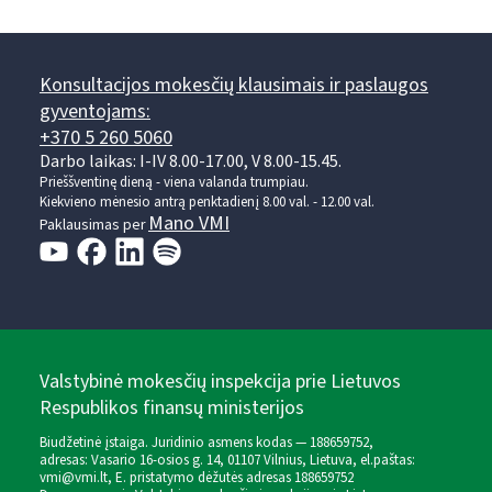
Konsultacijos mokesčių klausimais ir paslaugos
gyventojams:
+370 5 260 5060
Darbo laikas: I-IV 8.00-17.00, V 8.00-15.45.
Prieššventinę dieną - viena valanda trumpiau.
Kiekvieno mėnesio antrą penktadienį 8.00 val. - 12.00 val.
Mano VMI
Paklausimas per
Valstybinė mokesčių inspekcija prie Lietuvos
Respublikos finansų ministerijos
Biudžetinė įstaiga. Juridinio asmens kodas — 188659752,
adresas: Vasario 16-osios g. 14, 01107 Vilnius, Lietuva, el.paštas:
vmi@vmi.lt
, E. pristatymo dėžutės adresas 188659752