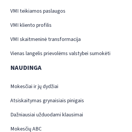
VMI teikiamos paslaugos
VMI kliento profilis
VMI skaitmeninė transformacija
Vienas langelis prievolėms valstybei sumokėti
NAUDINGA
Mokesčiai ir jų dydžiai
Atsiskaitymas grynaisiais pinigais
Dažniausiai užduodami klausimai
Mokesčių ABC