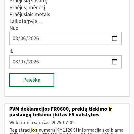
Praėjusią savaitę
Praėjusį mėnesį
Praėjusiais metais
Laikotarpyje…
Nuo
Iki
Paieška
PVM deklaracijos FR0600, prekių tiekimo
ir
paslaugų teikimo į kitas ES valstybes
Web turinio sąrašas
2025-07-02
Registraci
jos
numeris KM1120 Ši informacija skelbiama: