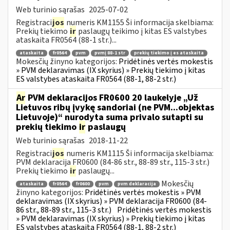
Web turinio sąrašas
2025-07-02
Registraci
jos
numeris KM1155 Ši informacija skelbiama:
Prekių tiekimo
ir
paslaugų teikimo į kitas ES valstybes
ataskaita FR0564 (88-1 str.)...
ataskaita
fr0564
pvm
pvmį 88-1 str
prekių tiekimo į es ataskaita
Mokesčių žinyno kategorijos:
Pridėtinės vertės mokestis
» PVM deklaravimas (IX skyrius) » Prekių tiekimo į kitas
ES valstybes ataskaita FR0564 (88-1, 88-2 str.)
Ar
PVM deklaracijos FR0600 20 laukelyje „Už
Lietuvos ribų įvykę sandoriai (ne PVM...objektas
Lietuvoje)“ nurodyta suma privalo sutapti su
prekių tiekimo
ir
paslaugų
Web turinio sąrašas
2018-11-22
Registraci
jos
numeris KM1115 Ši informacija skelbiama:
PVM deklaracija FR0600 (84-86 str., 88-89 str., 115-3 str.)
Prekių tiekimo
ir
paslaugų...
Mokesčių
ataskaita
fr0564
fr0600
pvm
pvm deklaracija
žinyno kategorijos:
Pridėtinės vertės mokestis » PVM
deklaravimas (IX skyrius) » PVM deklaracija FR0600 (84-
86 str., 88-89 str., 115-3 str.)
Pridėtinės vertės mokestis
» PVM deklaravimas (IX skyrius) » Prekių tiekimo į kitas
ES valstybes ataskaita FR0564 (88-1, 88-2 str.)