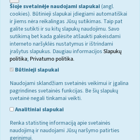
Šioje svetainėje naudojami slapukai
(angl.
cookies). Būtinieji slapukai įdiegiami automatiškai
ir jiems nėra reikalingas Jūsų sutikimas. Taip pat
galite sutikti ir su kitų slapukų naudojimu. Savo
sutikimą bet kada galėsite atšaukti pakeisdami
interneto naršyklės nustatymus ir ištrindami
įrašytus slapukus. Daugiau informacijos
Slapukų
politika
;
Privatumo politika.
Būtinieji slapukai
Naudojami sklandžiam svetainės veikimui ir įgalina
pagrindines svetainės funkcijas. Be šių slapukų
svetainė negali tinkamai veikti.
Analitiniai slapukai
Renka statistinę informaciją apie svetainės
naudojimą ir naudojami Jūsų naršymo patirties
gerinimui.