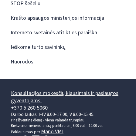
STOP šešėliui
Krašto apsaugos ministerijos informacija
Interneto svetainės atitikties paraiška
Ieškome turto savininkų
Nuorodos
Konsultacijos mokesčių klausimais ir paslaugos
gyventojams:
+370 5 260 5060
Darbo laikas: I-IV 8.00-17.00, V 8.00-15.45.
Prieššventinę dieną - viena valanda trumpiau.
Kiekvieno mėnesio antrą penktadienį 8.00 val. - 12.00 val.
Mano VMI
Paklausimas per