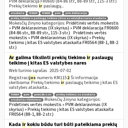
PVM deklaracija FR0600 (84-86 str., 88-89 str., 115-3 str.)
Prekių tiekimo
ir
paslaugų...
ataskaita
fr0564
fr0600
pvm
pvm deklaracija
prekių tiekimo ir paslaugų teikimo į kitas es valstybes nares ataskaita
Mokesčių žinyno kategorijos:
Pridėtinės vertės mokestis
» PVM deklaravimas (IX skyrius) » PVM deklaracija FR0600
(84-86 str., 88-89 str., 115-3 str.)
Pridėtinės vertės
mokestis » PVM deklaravimas (IX skyrius) » Prekių
tiekimo į kitas ES valstybes ataskaita FR0564 (88-1, 88-2
str.)
Ar
galima tikslinti prekių tiekimo
ir
paslaugų
teikimo į kitas ES valstybes nares
Web turinio sąrašas
2025-07-02
Registraci
jos
numeris KM115
2
Ši informacija
skelbiama: Prekių tiekimo
ir
paslaugų teikimo į kitas ES
valstybes ataskaita...
fr0564
pvm
pvmį 88-1 str
prekių tiekimo į es ataskaita
Mokesčių žinyno kategorijos:
ataskaitos tikslinimas
Pridėtinės vertės mokestis » PVM deklaravimas (IX
skyrius) » Prekių tiekimo į kitas ES valstybes ataskaita
FR0564 (88-1, 88-2 str.)
Kada
ir
kokiu būdu turi būti pateikiama prekių