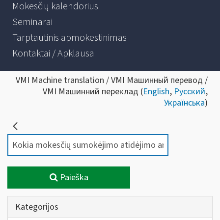
Mokesčių kalendorius
Seminarai
Tarptautinis apmokestinimas
Kontaktai / Apklausa
VMI Machine translation / VMI Машинный перевод /
VMI Машинний переклад (
English
,
Русский
,
Українська
)
Paieška
Kategorijos