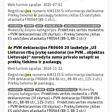
Web turinio sąrašas
2025-07-02
Registraci
jos
numeris KM1155 Ši informacija skelbiama:
Prekių tiekimo
ir
paslaugų teikimo į kitas ES valstybes
ataskaita FR0564 (88-1 str.)...
ataskaita
fr0564
pvm
pvmį 88-1 str
prekių tiekimo į es ataskaita
Mokesčių žinyno kategorijos:
Pridėtinės vertės mokestis
» PVM deklaravimas (IX skyrius) » Prekių tiekimo į kitas
ES valstybes ataskaita FR0564 (88-1, 88-2 str.)
Ar
PVM deklaracijos FR0600 20 laukelyje „Už
Lietuvos ribų įvykę sandoriai (ne PVM...objektas
Lietuvoje)“ nurodyta suma privalo sutapti su
prekių tiekimo
ir
paslaugų
Web turinio sąrašas
2018-11-22
Registraci
jos
numeris KM1115 Ši informacija skelbiama:
PVM deklaracija FR0600 (84-86 str., 88-89 str., 115-3 str.)
Prekių tiekimo
ir
paslaugų...
Mokesčių
ataskaita
fr0564
fr0600
pvm
pvm deklaracija
žinyno kategorijos:
Pridėtinės vertės mokestis » PVM
deklaravimas (IX skyrius) » PVM deklaracija FR0600 (84-
86 str., 88-89 str., 115-3 str.)
Pridėtinės vertės mokestis
» PVM deklaravimas (IX skyrius) » Prekių tiekimo į kitas
ES valstybes ataskaita FR0564 (88-1, 88-2 str.)