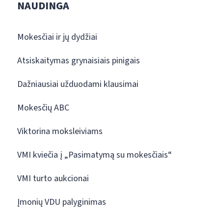
NAUDINGA
Mokesčiai ir jų dydžiai
Atsiskaitymas grynaisiais pinigais
Dažniausiai užduodami klausimai
Mokesčių ABC
Viktorina moksleiviams
VMI kviečia į „Pasimatymą su mokesčiais“
VMI turto aukcionai
Įmonių VDU palyginimas