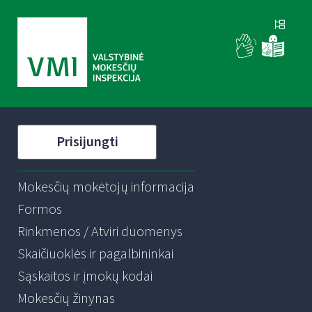
Prisijungti
Mokesčių mokėtojų informacija
Formos
Rinkmenos / Atviri duomenys
Skaičiuoklės ir pagalbininkai
Sąskaitos ir įmokų kodai
Mokesčių žinynas