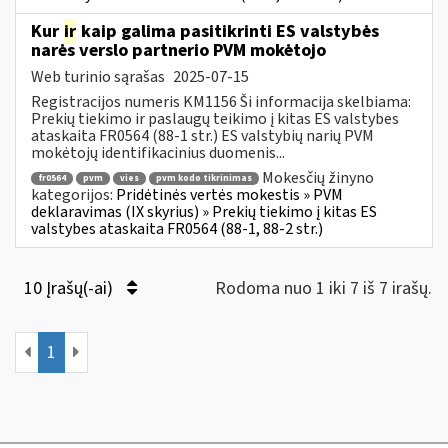
Kur
ir
kaip galima pasitikrinti ES valstybės
narės verslo partnerio PVM mokėtojo
Web turinio sąrašas
2025-07-15
Registracijos numeris KM1156 Ši informacija skelbiama:
Prekių tiekimo ir paslaugų teikimo į kitas ES valstybes
ataskaita FR0564 (88-1 str.) ES valstybių narių PVM
mokėtojų identifikacinius duomenis...
Mokesčių žinyno
fr0564
pvm
vies
pvm kodo tikrinimas
kategorijos:
Pridėtinės vertės mokestis » PVM
deklaravimas (IX skyrius) » Prekių tiekimo į kitas ES
valstybes ataskaita FR0564 (88-1, 88-2 str.)
10 Įrašų(-ai)
Rodoma nuo 1 iki 7 iš 7 irašų.
1