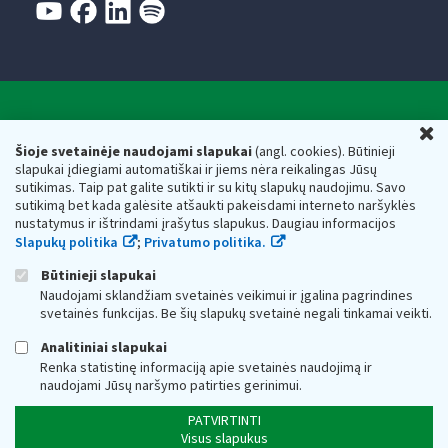
Valstybinė mokesčių inspekcija prie Lietuvos
U
Respublikos finansų ministerijos
Šioje svetainėje naudojami slapukai
(angl. cookies). Būtinieji
slapukai įdiegiami automatiškai ir jiems nėra reikalingas Jūsų
Biudžetinė įstaiga. Juridinio asmens kodas — 188659752,
sutikimas. Taip pat galite sutikti ir su kitų slapukų naudojimu. Savo
adresas: Vasario 16-osios g. 14, 01107 Vilnius, Lietuva, el.paštas:
sutikimą bet kada galėsite atšaukti pakeisdami interneto naršyklės
vmi@vmi.lt
, E. pristatymo dėžutės adresas 188659752
nustatymus ir ištrindami įrašytus slapukus. Daugiau informacijos
Duomenys apie Valstybinę mokesčių inspekciją prie Lietuvos
Slapukų politika
;
Privatumo politika.
Respublikos finansų ministerijos kaupiami ir saugomi Juridinių
asmenų registre
Būtinieji slapukai
Naudojami sklandžiam svetainės veikimui ir įgalina pagrindines
svetainės funkcijas. Be šių slapukų svetainė negali tinkamai veikti.
Analitiniai slapukai
Renka statistinę informaciją apie svetainės naudojimą ir
naudojami Jūsų naršymo patirties gerinimui.
PATVIRTINTI
Visus slapukus