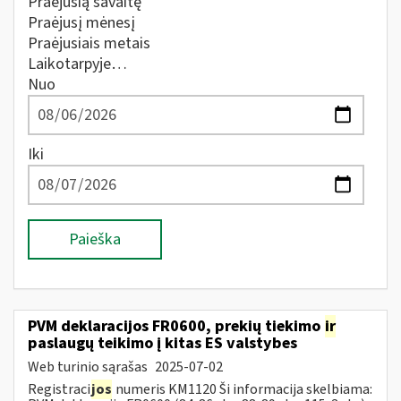
Praėjusią savaitę
Praėjusį mėnesį
Praėjusiais metais
Laikotarpyje…
Nuo
Iki
Paieška
PVM deklaracijos FR0600, prekių tiekimo
ir
paslaugų teikimo į kitas ES valstybes
Web turinio sąrašas
2025-07-02
Registraci
jos
numeris KM1120 Ši informacija skelbiama: