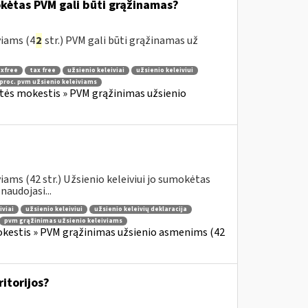
okėtas PVM gali būti grąžinamas?
viams (4
2
str.) PVM gali būti grąžinamas už
xfree
tax free
užsienio keleiviai
užsienio keleiviui
 proc. pvm užsienio keleiviams
rtės mokestis » PVM grąžinimas užsienio
ams (42 str.) Užsienio keleiviui jo sumokėtas
audojasi...
iviai
užsienio keleiviui
užsienio keleivių deklaracija
pvm grąžinimas užsienio keleiviams
okestis » PVM grąžinimas užsienio asmenims (42
ritorijos?