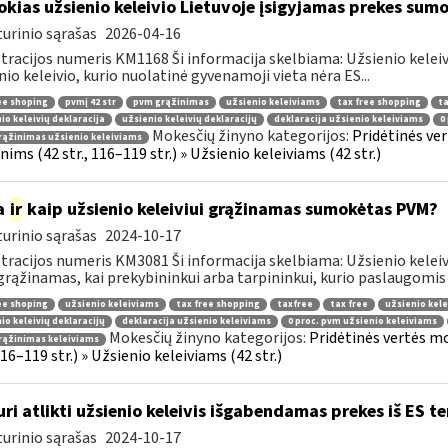
okias užsienio keleivio Lietuvoje įsigyjamas prekes sum
urinio sąrašas
2026-04-16
tracijos numeris KM1168 Ši informacija skelbiama: Užsienio kelei
nio keleivio, kurio nuolatinė gyvenamoji vieta nėra ES...
ee shoping
pvmį 42 str
pvm grąžinimas
užsienio keleiviams
tax free shopping
ta
io keleivių deklaracija
užsienio keleivių deklaracijų
deklaracija užsienio keleiviams
0
Mokesčių žinyno kategorijos:
Pridėtinės ve
ąžinimas užsienio keleiviams
ims (42 str., 116–119 str.) » Užsienio keleiviams (42 str.)
a
ir
kaip užsienio keleiviui grąžinamas sumokėtas PVM?
urinio sąrašas
2024-10-17
tracijos numeris KM3081 Ši informacija skelbiama: Užsienio keleivi
rąžinamas, kai prekybininkui arba tarpininkui, kurio paslaugomis n
ee shoping
užsienio keleiviams
tax free shopping
taxfree
tax free
užsienio kele
io keleivių deklaracijų
deklaracija užsienio keleiviams
0 proc. pvm užsienio keleiviams
Mokesčių žinyno kategorijos:
Pridėtinės vertės m
rąžinimas keleiviams
 116–119 str.) » Užsienio keleiviams (42 str.)
uri atlikti užsienio keleivis išgabendamas prekes iš ES te
urinio sąrašas
2024-10-17