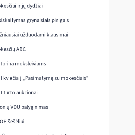
kesčiai ir jų dydžiai
siskaitymas grynaisiais pinigais
žniausiai užduodami klausimai
kesčių ABC
ktorina moksleiviams
I kviečia į „Pasimatymą su mokesčiais“
I turto aukcionai
onių VDU palyginimas
OP šešėliui