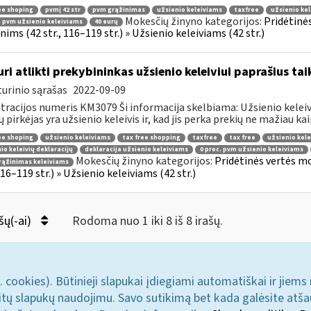
ee shoping
pvmį 42 str
pvm grąžinimas
užsienio keleiviams
taxfree
užsienio kel
Mokesčių žinyno kategorijos:
Pridėtinė
. pvm užsienio keleiviams
40 eurų
ims (42 str., 116–119 str.) » Užsienio keleiviams (42 str.)
uri atlikti prekybininkas užsienio keleiviui paprašius ta
urinio sąrašas
2022-09-09
tracijos numeris KM3079 Ši informacija skelbiama: Užsienio keleivi
ų pirkėjas yra užsienio keleivis ir, kad jis perka prekių ne mažiau kaip
ee shoping
užsienio keleiviams
tax free shopping
taxfree
tax free
užsienio kele
io keleivių deklaracijų
deklaracija užsienio keleiviams
0 proc. pvm užsienio keleiviams
Mokesčių žinyno kategorijos:
Pridėtinės vertės m
rąžinimas keleiviams
 116–119 str.) » Užsienio keleiviams (42 str.)
šų(-ai)
Rodoma nuo 1 iki 8 iš 8 irašų.
. cookies). Būtinieji slapukai įdiegiami automatiškai ir jiems
u kitų slapukų naudojimu. Savo sutikimą bet kada galėsite atš