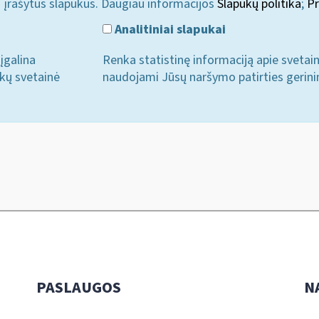
i įrašytus slapukus. Daugiau informacijos
Slapukų politika
;
Pr
Analitiniai slapukai
įgalina
Renka statistinę informaciją apie svetai
ukų svetainė
naudojami Jūsų naršymo patirties gerini
PASLAUGOS
N