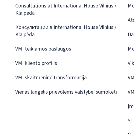
Consultations at International House Vilnius /
Mo
Klaipėda
At
Консультации в International House Vilnius /
Klaipėda
Da
VMI teikiamos paslaugos
Mo
VMI kliento profilis
Vi
VMI skaitmeninė transformacija
VM
Vienas langelis prievolėms valstybei sumokėti
VM
Įm
ST