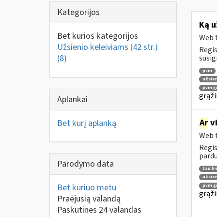
Kategorijos
Ką u
Bet kurios kategorijos
Web t
Užsienio keleiviams (42 str.)
Regis
(8)
susig
pvm
užsien
pvm gr
grąži
Aplankai
Ar
vi
Bet kurį aplanką
Web t
Regis
pardu
Parodymo data
tax fr
užsien
Bet kuriuo metu
pvm gr
grąži
Praėjusią valandą
Paskutines 24 valandas