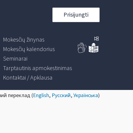
Prisijungti
Mokesčių žinynas
Mokesčių kalendorius
Seminarai
Tarptautinis apmokestinimas
Kontaktai / Apklausa
ний переклад (
English
,
Русский
,
Українська
)