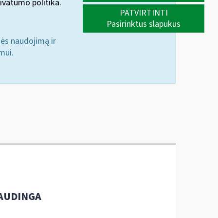
ivatumo politika.
PATVIRTINTI
Pasirinktus slapukus
nės naudojimą ir
mui.
AUDINGA