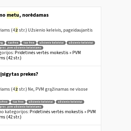
imo
metu
, norėdamas
viams (4
2
str.) Užsienio keleivis, pageidaujantis
ng
taxfree
tax free
užsienio keleiviai
užsienio keleiviui
 proc. pvm užsienio keleiviams
orijos:
Pridėtinės vertės mokestis » PVM
s (42 str.)
įsigytas prekes?
viams (4
2
str.) Ne, PVM grąžinamas ne visose
xfree
tax free
užsienio keleiviai
užsienio keleiviui
 proc. pvm užsienio keleiviams
no kategorijos:
Pridėtinės vertės mokestis » PVM
s (42 str.)