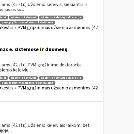
s (42 str.) Užsienio keleivis, siekiantis iš
jusius su...
iviai
užsienio keleiviui
užsienio keleivių deklaracija
pvm grąžinimas užsienio keleiviams
okestis » PVM grąžinimas užsienio asmenims (42
mas e. sistemose
ir
duomenų
iams (42 str.) PVM grąžinimo deklaraciją
enio keleivių...
iviai
užsienio keleiviui
užsienio keleivių deklaracija
pvm grąžinimas užsienio keleiviams
okestis » PVM grąžinimas užsienio asmenims (42
ams (42 str.) Užsienio keleiviais laikomi bet
oje,...