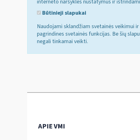
interneto naršyklės nustatymus ir ištrindam
Būtinieji slapukai
Naudojami sklandžiam svetainės veikimui ir 
pagrindines svetainės funkcijas. Be šių slap
negali tinkamai veikti.
APIE VMI