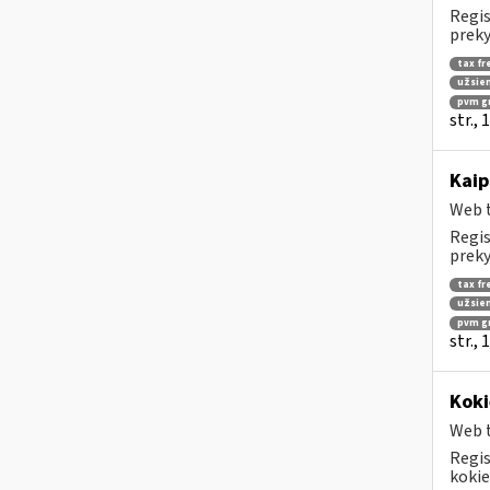
Regis
preky
tax fr
užsien
pvm g
str.,
Kaip
Web t
Regis
preky
tax fr
užsien
pvm g
str.,
Koki
Web t
Regis
kokie