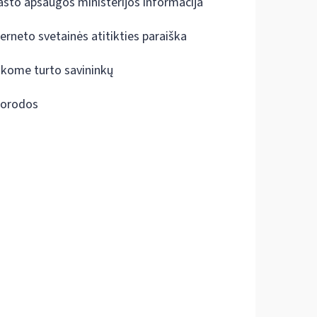
ašto apsaugos ministerijos informacija
terneto svetainės atitikties paraiška
škome turto savininkų
orodos