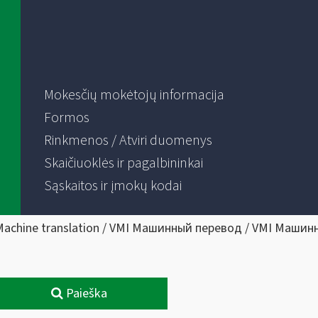
Mokesčių mokėtojų informacija
Formos
Rinkmenos / Atviri duomenys
Skaičiuoklės ir pagalbininkai
Sąskaitos ir įmokų kodai
Machine translation / VMI Машинный перевод / VMI Машин
Paieška