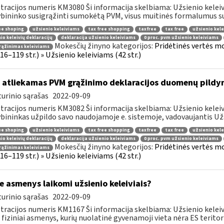
tracijos numeris KM3080 Ši informacija skelbiama: Užsienio keleiviam
bininko susigrąžinti sumokėtą PVM, visus muitinės formalumus susi
ee shoping
užsienio keleiviams
tax free shopping
taxfree
tax free
užsienio kele
io keleivių deklaracijų
deklaracija užsienio keleiviams
0 proc. pvm užsienio keleiviams
Mokesčių žinyno kategorijos:
Pridėtinės vertės m
rąžinimas keleiviams
 116–119 str.) » Užsienio keleiviams (42 str.)
 atliekamas PVM grąžinimo deklaracijos duomenų pildy
urinio sąrašas
2022-09-09
tracijos numeris KM3082 Ši informacija skelbiama: Užsienio keleiv
bininkas užpildo savo naudojamoje e. sistemoje, vadovaujantis Užsi
ee shoping
užsienio keleiviams
tax free shopping
taxfree
tax free
užsienio kele
io keleivių deklaracijų
deklaracija užsienio keleiviams
0 proc. pvm užsienio keleiviams
Mokesčių žinyno kategorijos:
Pridėtinės vertės m
rąžinimas keleiviams
 116–119 str.) » Užsienio keleiviams (42 str.)
e asmenys laikomi užsienio keleiviais?
urinio sąrašas
2022-09-09
tracijos numeris KM1167 Ši informacija skelbiama: Užsienio keleivi
 fiziniai asmenys, kurių nuolatinė gyvenamoji vieta nėra ES teritorij