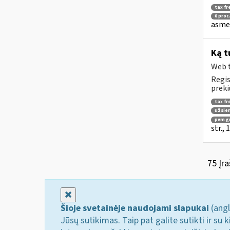
tax fr
0 proc
asmen
Ką t
Web t
Regis
preki
tax fr
užsien
pvm g
str.,
75 Įra
Uždaryti
Šioje svetainėje naudojami slapukai
(angl
Jūsų sutikimas. Taip pat galite sutikti ir s