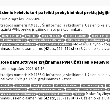
žsienio keleivis turi pateikti prekybininkui prekių įsigij
urinio sąrašas
2022-09-09
tracijos numeris KM1165 Ši informacija skelbiama: Užsienio kelei
rąžinti PVM, prekių įsigijimo metu prekybininkui...
tax free shoping
pvmį 42 str
pvm grąžinimas
užsienio keleiviams
tax free shoppi
io keleivių deklaracija
užsienio keleivių deklaracijų
deklaracija užsienio keleiviams
0
Mokesčių žinyno kateg
ąžinimas užsienio keleiviams
pvm grąžinimas keleiviams
nimas užsienio asmenims (42 str., 116–119 str.) » Užsienio keleiviam
sose parduotuvėse grąžinamas PVM už užsienio keleivio 
urinio sąrašas
2026-04-16
tracijos numeris KM1166 Ši informacija skelbiama: Užsienio kelei
otuvėse. PVM gali būti grąžinamas tik tose...
ee shoping
pvmį 42 str
pvm grąžinimas
užsienio keleiviams
tax free shopping
ta
io keleivių deklaracija
užsienio keleivių deklaracijų
deklaracija užsienio keleiviams
0
Mokesčių žiny
ąžinimas užsienio keleiviams
pvm grąžinimas keleiviams
40 eurų
nimas užsienio asmenims (42 str., 116–119 str.) » Užsienio keleiviam