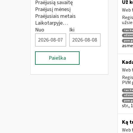
Už k
Praėjusią savaitę
Praėjusį mėnesį
Web t
Praėjusiais metais
Regis
Laikotarpyje…
užsie
Nuo
Iki
tax fr
užsien
pvm gr
asmen
Paieška
Kad
Web t
Regis
PVM g
tax fr
užsien
pvm g
str.,
Ką t
Web t