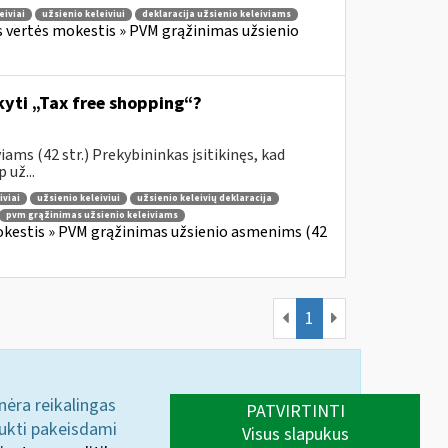
eiviai
užsienio keleiviui
deklaracija užsienio keleiviams
s vertės mokestis » PVM grąžinimas užsienio
ikyti „Tax free shopping“?
ams (42 str.) Prekybininkas įsitikinęs, kad
 už...
iviai
užsienio keleiviui
užsienio keleivių deklaracija
pvm grąžinimas užsienio keleiviams
okestis » PVM grąžinimas užsienio asmenims (42
1
 nėra reikalingas
PATVIRTINTI
aukti pakeisdami
Visus slapukus