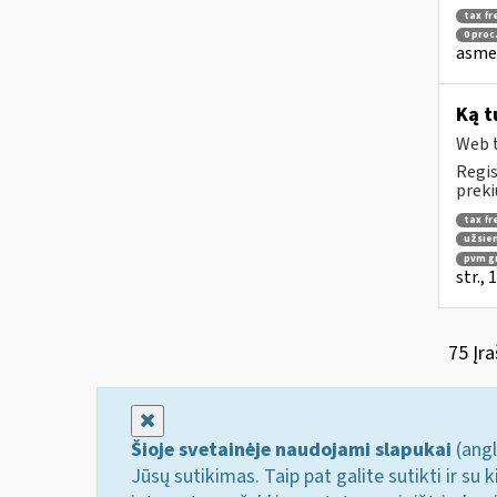
tax fr
0 proc
asmen
Ką t
Web t
Regis
preki
tax fr
užsien
pvm g
str.,
75 Įra
Uždaryti
Šioje svetainėje naudojami slapukai
(angl
Jūsų sutikimas. Taip pat galite sutikti ir s