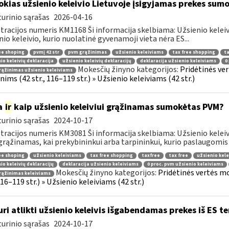
okias užsienio keleivio Lietuvoje įsigyjamas prekes sum
urinio sąrašas
2026-04-16
tracijos numeris KM1168 Ši informacija skelbiama: Užsienio kelei
nio keleivio, kurio nuolatinė gyvenamoji vieta nėra ES...
ee shoping
pvmį 42 str
pvm grąžinimas
užsienio keleiviams
tax free shopping
ta
io keleivių deklaracija
užsienio keleivių deklaracijų
deklaracija užsienio keleiviams
0
Mokesčių žinyno kategorijos:
Pridėtinės ve
ąžinimas užsienio keleiviams
ims (42 str., 116–119 str.) » Užsienio keleiviams (42 str.)
a
ir
kaip užsienio keleiviui grąžinamas sumokėtas PVM?
urinio sąrašas
2024-10-17
tracijos numeris KM3081 Ši informacija skelbiama: Užsienio keleivi
rąžinamas, kai prekybininkui arba tarpininkui, kurio paslaugomis n
ee shoping
užsienio keleiviams
tax free shopping
taxfree
tax free
užsienio kele
io keleivių deklaracijų
deklaracija užsienio keleiviams
0 proc. pvm užsienio keleiviams
Mokesčių žinyno kategorijos:
Pridėtinės vertės m
rąžinimas keleiviams
 116–119 str.) » Užsienio keleiviams (42 str.)
uri atlikti užsienio keleivis išgabendamas prekes iš ES te
urinio sąrašas
2024-10-17