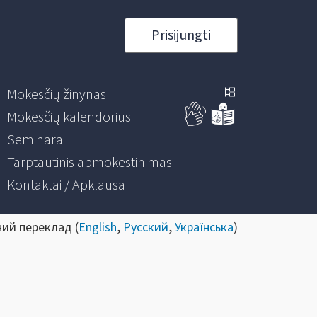
Prisijungti
Mokesčių žinynas
Mokesčių kalendorius
Seminarai
Tarptautinis apmokestinimas
Kontaktai / Apklausa
ний переклад (
English
,
Русский
,
Українська
)