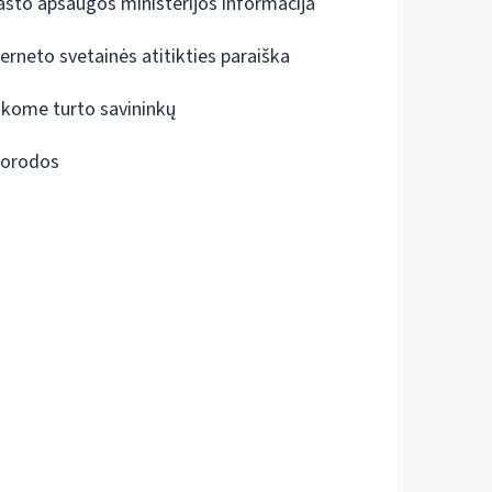
ašto apsaugos ministerijos informacija
terneto svetainės atitikties paraiška
škome turto savininkų
orodos