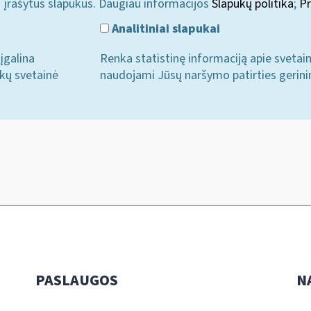
i įrašytus slapukus. Daugiau informacijos
Slapukų politika
;
Pr
Analitiniai slapukai
įgalina
Renka statistinę informaciją apie svetai
ukų svetainė
naudojami Jūsų naršymo patirties gerini
PASLAUGOS
N