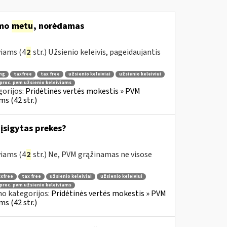
imo
metu
, norėdamas
viams (4
2
str.) Užsienio keleivis, pageidaujantis
ng
taxfree
tax free
užsienio keleiviai
užsienio keleiviui
 proc. pvm užsienio keleiviams
orijos:
Pridėtinės vertės mokestis » PVM
s (42 str.)
įsigytas prekes?
viams (4
2
str.) Ne, PVM grąžinamas ne visose
xfree
tax free
užsienio keleiviai
užsienio keleiviui
 proc. pvm užsienio keleiviams
no kategorijos:
Pridėtinės vertės mokestis » PVM
s (42 str.)