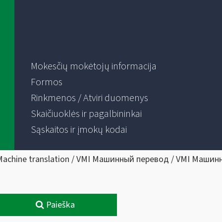
Mokesčių mokėtojų informacija
Formos
Rinkmenos / Atviri duomenys
Skaičiuoklės ir pagalbininkai
Sąskaitos ir įmokų kodai
Machine translation / VMI Машинный перевод / VMI Машин
Paieška