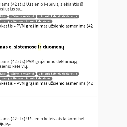
s (42 str.) Užsienio keleivis, siekiantis iš
jusius su...
iviai
užsienio keleiviui
užsienio keleivių deklaracija
pvm grąžinimas užsienio keleiviams
okestis » PVM grąžinimas užsienio asmenims (42
mas e. sistemose
ir
duomenų
iams (42 str.) PVM grąžinimo deklaraciją
enio keleivių...
iviai
užsienio keleiviui
užsienio keleivių deklaracija
pvm grąžinimas užsienio keleiviams
okestis » PVM grąžinimas užsienio asmenims (42
ams (42 str.) Užsienio keleiviais laikomi bet
oje,...