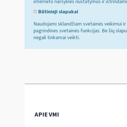
interneto naršyklės nustatymus ir ištrindam
Būtinieji slapukai
Naudojami sklandžiam svetainės veikimui ir 
pagrindines svetainės funkcijas. Be šių slap
negali tinkamai veikti.
APIE VMI