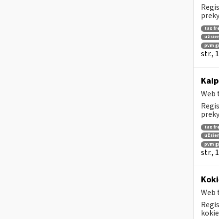
Regis
preky
tax fr
užsien
pvm g
str.,
Kaip
Web t
Regis
preky
tax fr
užsien
pvm g
str.,
Koki
Web t
Regis
kokie