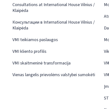
Consultations at International House Vilnius /
Mo
Klaipėda
At
Консультации в International House Vilnius /
Klaipėda
Da
VMI teikiamos paslaugos
Mo
VMI kliento profilis
Vi
VMI skaitmeninė transformacija
VM
Vienas langelis prievolėms valstybei sumokėti
VM
Įm
ST