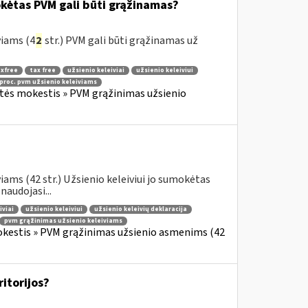
okėtas PVM gali būti grąžinamas?
viams (4
2
str.) PVM gali būti grąžinamas už
xfree
tax free
užsienio keleiviai
užsienio keleiviui
 proc. pvm užsienio keleiviams
rtės mokestis » PVM grąžinimas užsienio
ams (42 str.) Užsienio keleiviui jo sumokėtas
audojasi...
iviai
užsienio keleiviui
užsienio keleivių deklaracija
pvm grąžinimas užsienio keleiviams
okestis » PVM grąžinimas užsienio asmenims (42
ritorijos?