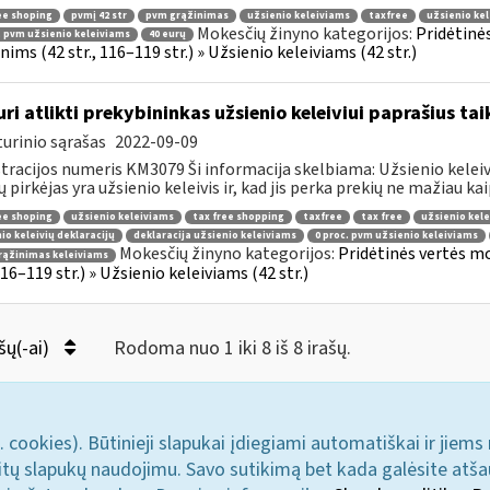
ee shoping
pvmį 42 str
pvm grąžinimas
užsienio keleiviams
taxfree
užsienio kel
Mokesčių žinyno kategorijos:
Pridėtinė
. pvm užsienio keleiviams
40 eurų
ims (42 str., 116–119 str.) » Užsienio keleiviams (42 str.)
uri atlikti prekybininkas užsienio keleiviui paprašius ta
urinio sąrašas
2022-09-09
tracijos numeris KM3079 Ši informacija skelbiama: Užsienio keleivi
ų pirkėjas yra užsienio keleivis ir, kad jis perka prekių ne mažiau kaip
ee shoping
užsienio keleiviams
tax free shopping
taxfree
tax free
užsienio kele
io keleivių deklaracijų
deklaracija užsienio keleiviams
0 proc. pvm užsienio keleiviams
Mokesčių žinyno kategorijos:
Pridėtinės vertės m
rąžinimas keleiviams
 116–119 str.) » Užsienio keleiviams (42 str.)
šų(-ai)
Rodoma nuo 1 iki 8 iš 8 irašų.
. cookies). Būtinieji slapukai įdiegiami automatiškai ir jiems
u kitų slapukų naudojimu. Savo sutikimą bet kada galėsite atš