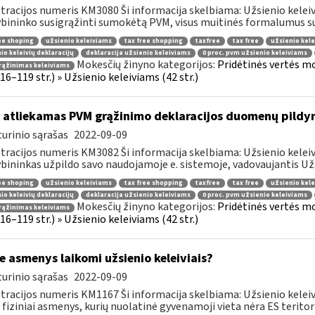
tracijos numeris KM3080 Ši informacija skelbiama: Užsienio keleiviam
bininko susigrąžinti sumokėtą PVM, visus muitinės formalumus susi
ee shoping
užsienio keleiviams
tax free shopping
taxfree
tax free
užsienio kele
io keleivių deklaracijų
deklaracija užsienio keleiviams
0 proc. pvm užsienio keleiviams
Mokesčių žinyno kategorijos:
Pridėtinės vertės m
rąžinimas keleiviams
 116–119 str.) » Užsienio keleiviams (42 str.)
 atliekamas PVM grąžinimo deklaracijos duomenų pildy
urinio sąrašas
2022-09-09
tracijos numeris KM3082 Ši informacija skelbiama: Užsienio keleiv
bininkas užpildo savo naudojamoje e. sistemoje, vadovaujantis Užsi
ee shoping
užsienio keleiviams
tax free shopping
taxfree
tax free
užsienio kele
io keleivių deklaracijų
deklaracija užsienio keleiviams
0 proc. pvm užsienio keleiviams
Mokesčių žinyno kategorijos:
Pridėtinės vertės m
rąžinimas keleiviams
 116–119 str.) » Užsienio keleiviams (42 str.)
e asmenys laikomi užsienio keleiviais?
urinio sąrašas
2022-09-09
tracijos numeris KM1167 Ši informacija skelbiama: Užsienio keleivi
 fiziniai asmenys, kurių nuolatinė gyvenamoji vieta nėra ES teritorij