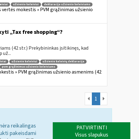
eiviai
užsienio keleiviui
deklaracija užsienio keleiviams
s vertės mokestis » PVM grąžinimas užsienio
ikyti „Tax free shopping“?
ams (42 str.) Prekybininkas įsitikinęs, kad
 už...
iviai
užsienio keleiviui
užsienio keleivių deklaracija
pvm grąžinimas užsienio keleiviams
okestis » PVM grąžinimas užsienio asmenims (42
1
 nėra reikalingas
PATVIRTINTI
aukti pakeisdami
Visus slapukus