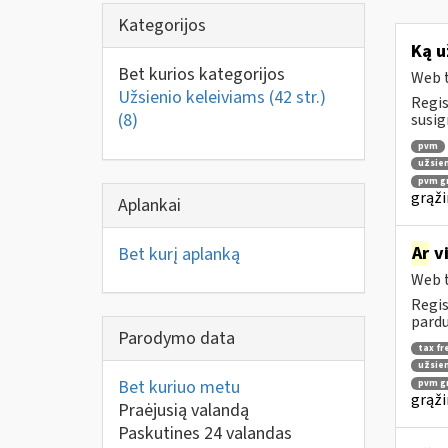
Kategorijos
Ką u
Bet kurios kategorijos
Web t
Užsienio keleiviams (42 str.)
Regis
(8)
susig
pvm
užsien
pvm gr
grąži
Aplankai
Ar
vi
Bet kurį aplanką
Web t
Regis
pardu
Parodymo data
tax fr
užsien
Bet kuriuo metu
pvm gr
grąži
Praėjusią valandą
Paskutines 24 valandas