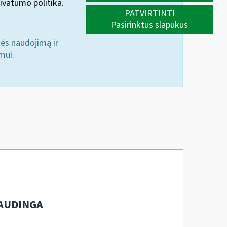
ivatumo politika.
PATVIRTINTI
Pasirinktus slapukus
nės naudojimą ir
mui.
AUDINGA