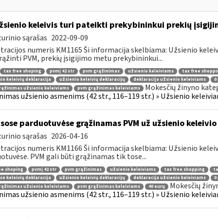
žsienio keleivis turi pateikti prekybininkui prekių įsigij
urinio sąrašas
2022-09-09
tracijos numeris KM1165 Ši informacija skelbiama: Užsienio kelei
rąžinti PVM, prekių įsigijimo metu prekybininkui...
tax free shoping
pvmį 42 str
pvm grąžinimas
užsienio keleiviams
tax free shoppi
io keleivių deklaracija
užsienio keleivių deklaracijų
deklaracija užsienio keleiviams
0
Mokesčių žinyno kateg
ąžinimas užsienio keleiviams
pvm grąžinimas keleiviams
nimas užsienio asmenims (42 str., 116–119 str.) » Užsienio keleiviam
sose parduotuvėse grąžinamas PVM už užsienio keleivio 
urinio sąrašas
2026-04-16
tracijos numeris KM1166 Ši informacija skelbiama: Užsienio kelei
otuvėse. PVM gali būti grąžinamas tik tose...
ee shoping
pvmį 42 str
pvm grąžinimas
užsienio keleiviams
tax free shopping
ta
io keleivių deklaracija
užsienio keleivių deklaracijų
deklaracija užsienio keleiviams
0
Mokesčių žiny
ąžinimas užsienio keleiviams
pvm grąžinimas keleiviams
40 eurų
nimas užsienio asmenims (42 str., 116–119 str.) » Užsienio keleiviam