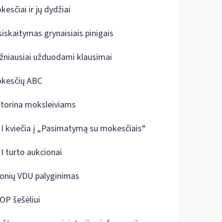
kesčiai ir jų dydžiai
siskaitymas grynaisiais pinigais
žniausiai užduodami klausimai
kesčių ABC
ktorina moksleiviams
I kviečia į „Pasimatymą su mokesčiais“
I turto aukcionai
onių VDU palyginimas
OP šešėliui