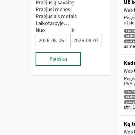
Už k
Praėjusią savaitę
Praėjusį mėnesį
Web t
Praėjusiais metais
Regis
Laikotarpyje…
užsie
Nuo
Iki
tax fr
užsien
pvm gr
asmen
Paieška
Kad
Web t
Regis
PVM g
tax fr
užsien
pvm g
str.,
Ką t
Web t