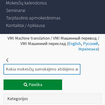
Mokesčių kalendorius
Seminarai
Tarptautinis apmokestinimas
Kontaktai / Apklausa
VMI Machine translation / VMI Машинный перевод /
VMI Машинний переклад (
English
,
Русский
,
Українська
)
Paieška
Kategorijos