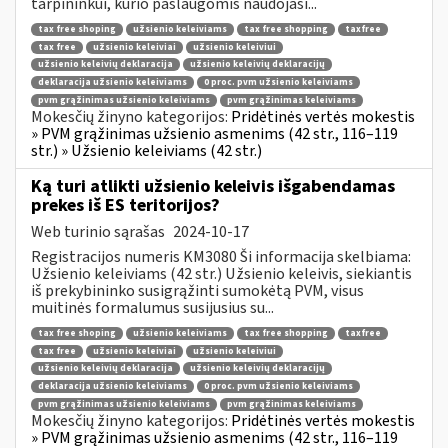
tarpininkui, kurio paslaugomis naudojasi...
tax free shoping
užsienio keleiviams
tax free shopping
taxfree
tax free
užsienio keleiviai
užsienio keleiviui
užsienio keleivių deklaracija
užsienio keleivių deklaracijų
deklaracija užsienio keleiviams
0 proc. pvm užsienio keleiviams
pvm grąžinimas užsienio keleiviams
pvm grąžinimas keleiviams
Mokesčių žinyno kategorijos:
Pridėtinės vertės mokestis
» PVM grąžinimas užsienio asmenims (42 str., 116–119
str.) » Užsienio keleiviams (42 str.)
Ką turi atlikti užsienio keleivis išgabendamas
prekes iš ES teritorijos?
Web turinio sąrašas
2024-10-17
Registracijos numeris KM3080 Ši informacija skelbiama:
Užsienio keleiviams (42 str.) Užsienio keleivis, siekiantis
iš prekybininko susigrąžinti sumokėtą PVM, visus
muitinės formalumus susijusius su...
tax free shoping
užsienio keleiviams
tax free shopping
taxfree
tax free
užsienio keleiviai
užsienio keleiviui
užsienio keleivių deklaracija
užsienio keleivių deklaracijų
deklaracija užsienio keleiviams
0 proc. pvm užsienio keleiviams
pvm grąžinimas užsienio keleiviams
pvm grąžinimas keleiviams
Mokesčių žinyno kategorijos:
Pridėtinės vertės mokestis
» PVM grąžinimas užsienio asmenims (42 str., 116–119