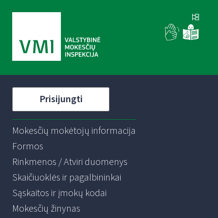
Prisijungti
Mokesčių mokėtojų informacija
Formos
Rinkmenos / Atviri duomenys
Skaičiuoklės ir pagalbininkai
Sąskaitos ir įmokų kodai
Mokesčių žinynas