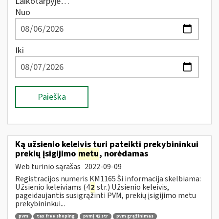
Laikotarpyje…
Nuo
Iki
Paieška
Ką užsienio keleivis turi pateikti prekybininkui
prekių įsigijimo
metu
, norėdamas
Web turinio sąrašas
2022-09-09
Registracijos numeris KM1165 Ši informacija skelbiama:
Užsienio keleiviams (4
2
str.) Užsienio keleivis,
pageidaujantis susigrąžinti PVM, prekių įsigijimo metu
prekybininkui...
pvm
tax free shoping
pvmį 42 str
pvm grąžinimas