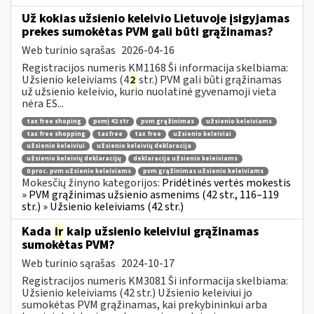
Už kokias užsienio keleivio Lietuvoje įsigyjamas
prekes sumokėtas PVM gali būti grąžinamas?
Web turinio sąrašas
2026-04-16
Registracijos numeris KM1168 Ši informacija skelbiama:
Užsienio keleiviams (4
2
str.) PVM gali būti grąžinamas
už užsienio keleivio, kurio nuolatinė gyvenamoji vieta
nėra ES...
tax free shoping
pvmį 42 str
pvm grąžinimas
užsienio keleiviams
tax free shopping
taxfree
tax free
užsienio keleiviai
užsienio keleiviui
užsienio keleivių deklaracija
užsienio keleivių deklaracijų
deklaracija užsienio keleiviams
0 proc. pvm užsienio keleiviams
pvm grąžinimas užsienio keleiviams
Mokesčių žinyno kategorijos:
Pridėtinės vertės mokestis
» PVM grąžinimas užsienio asmenims (42 str., 116–119
str.) » Užsienio keleiviams (42 str.)
Kada
ir
kaip užsienio keleiviui grąžinamas
sumokėtas PVM?
Web turinio sąrašas
2024-10-17
Registracijos numeris KM3081 Ši informacija skelbiama:
Užsienio keleiviams (42 str.) Užsienio keleiviui jo
sumokėtas PVM grąžinamas, kai prekybininkui arba