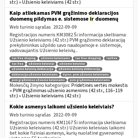
str.) » Užsienio keleiviams (42 str.)
Kaip atliekamas PVM grąžinimo deklaracijos
duomenų pildymas e. sistemose
ir
duomenų
Web turinio sąrašas
2022-09-09
Registracijos numeris KM3082 Ši informacija skelbiama:
Užsienio keleiviams (42 str.) PVM grąžinimo deklaraciją
prekybininkas užpildo savo naudojamoje e. sistemoje,
vadovaujantis Užsienio keleivių...
tax free shoping
užsienio keleiviams
tax free shopping
taxfree
tax free
užsienio keleiviai
užsienio keleiviui
užsienio keleivių deklaracija
užsienio keleivių deklaracijų
deklaracija užsienio keleiviams
0 proc. pvm užsienio keleiviams
pvm grąžinimas užsienio keleiviams
pvm grąžinimas keleiviams
Mokesčių žinyno kategorijos:
Pridėtinės vertės mokestis
» PVM grąžinimas užsienio asmenims (42 str., 116–119
str.) » Užsienio keleiviams (42 str.)
Kokie asmenys laikomi užsienio keleiviais?
Web turinio sąrašas
2022-09-09
Registracijos numeris KM1167 Ši informacija skelbiama:
Užsienio keleiviams (42 str.) Užsienio keleiviais laikomi
bet kokie fiziniai asmenys, kurių nuolatinė gyvenamoji