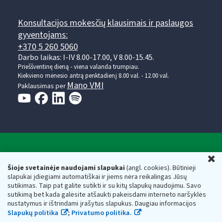
Konsultacijos mokesčių klausimais ir paslaugos
gyventojams:
+370 5 260 5060
Darbo laikas: I-IV 8.00-17.00, V 8.00-15.45.
Prieššventinę dieną - viena valanda trumpiau.
Kiekvieno mėnesio antrą penktadienį 8.00 val. - 12.00 val.
Mano VMI
Paklausimas per
Valstybinė mokesčių inspekcija prie Lietuvos
U
Respublikos finansų ministerijos
Šioje svetainėje naudojami slapukai
(angl. cookies). Būtinieji
slapukai įdiegiami automatiškai ir jiems nėra reikalingas Jūsų
Biudžetinė įstaiga. Juridinio asmens kodas — 188659752,
sutikimas. Taip pat galite sutikti ir su kitų slapukų naudojimu. Savo
adresas: Vasario 16-osios g. 14, 01107 Vilnius, Lietuva, el.paštas:
sutikimą bet kada galėsite atšaukti pakeisdami interneto naršyklės
vmi@vmi.lt
, E. pristatymo dėžutės adresas 188659752
nustatymus ir ištrindami įrašytus slapukus. Daugiau informacijos
Duomenys apie Valstybinę mokesčių inspekciją prie Lietuvos
Slapukų politika
;
Privatumo politika.
Respublikos finansų ministerijos kaupiami ir saugomi Juridinių