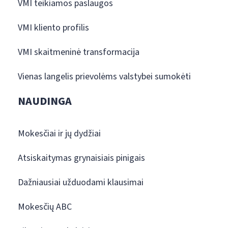
VMI teikiamos paslaugos
VMI kliento profilis
VMI skaitmeninė transformacija
Vienas langelis prievolėms valstybei sumokėti
NAUDINGA
Mokesčiai ir jų dydžiai
Atsiskaitymas grynaisiais pinigais
Dažniausiai užduodami klausimai
Mokesčių ABC