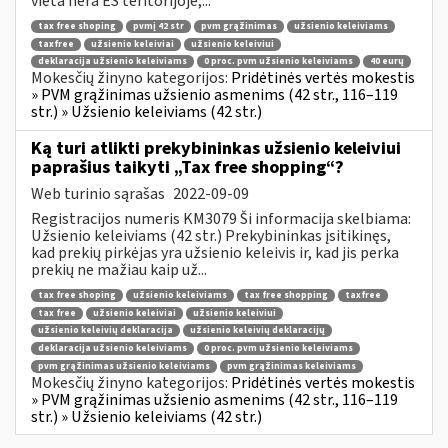
vieta nėra ES teritorijoje,...
tax free shoping
pvmį 42 str
pvm grąžinimas
užsienio keleiviams
taxfree
užsienio keleiviai
užsienio keleiviui
deklaracija užsienio keleiviams
0 proc. pvm užsienio keleiviams
40 eurų
Mokesčių žinyno kategorijos:
Pridėtinės vertės mokestis
» PVM grąžinimas užsienio asmenims (42 str., 116–119
str.) » Užsienio keleiviams (42 str.)
Ką turi atlikti prekybininkas užsienio keleiviui
paprašius taikyti „Tax free shopping“?
Web turinio sąrašas
2022-09-09
Registracijos numeris KM3079 Ši informacija skelbiama:
Užsienio keleiviams (42 str.) Prekybininkas įsitikinęs,
kad prekių pirkėjas yra užsienio keleivis ir, kad jis perka
prekių ne mažiau kaip už...
tax free shoping
užsienio keleiviams
tax free shopping
taxfree
tax free
užsienio keleiviai
užsienio keleiviui
užsienio keleivių deklaracija
užsienio keleivių deklaracijų
deklaracija užsienio keleiviams
0 proc. pvm užsienio keleiviams
pvm grąžinimas užsienio keleiviams
pvm grąžinimas keleiviams
Mokesčių žinyno kategorijos:
Pridėtinės vertės mokestis
» PVM grąžinimas užsienio asmenims (42 str., 116–119
str.) » Užsienio keleiviams (42 str.)