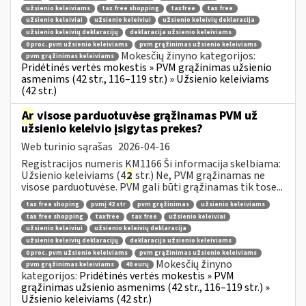
užsienio keleiviams
tax free shopping
taxfree
tax free
užsienio keleiviai
užsienio keleiviui
užsienio keleivių deklaracija
užsienio keleivių deklaracijų
deklaracija užsienio keleiviams
0 proc. pvm užsienio keleiviams
pvm grąžinimas užsienio keleiviams
Mokesčių žinyno kategorijos:
pvm grąžinimas keleiviams
Pridėtinės vertės mokestis » PVM grąžinimas užsienio
asmenims (42 str., 116–119 str.) » Užsienio keleiviams
(42 str.)
Ar
visose parduotuvėse grąžinamas PVM už
užsienio keleivio įsigytas prekes?
Web turinio sąrašas
2026-04-16
Registracijos numeris KM1166 Ši informacija skelbiama:
Užsienio keleiviams (4
2
str.) Ne, PVM grąžinamas ne
visose parduotuvėse. PVM gali būti grąžinamas tik tose...
tax free shoping
pvmį 42 str
pvm grąžinimas
užsienio keleiviams
tax free shopping
taxfree
tax free
užsienio keleiviai
užsienio keleiviui
užsienio keleivių deklaracija
užsienio keleivių deklaracijų
deklaracija užsienio keleiviams
0 proc. pvm užsienio keleiviams
pvm grąžinimas užsienio keleiviams
Mokesčių žinyno
pvm grąžinimas keleiviams
40 eurų
kategorijos:
Pridėtinės vertės mokestis » PVM
grąžinimas užsienio asmenims (42 str., 116–119 str.) »
Užsienio keleiviams (42 str.)