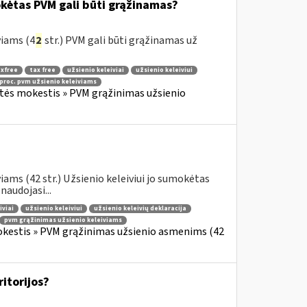
okėtas PVM gali būti grąžinamas?
viams (4
2
str.) PVM gali būti grąžinamas už
xfree
tax free
užsienio keleiviai
užsienio keleiviui
 proc. pvm užsienio keleiviams
rtės mokestis » PVM grąžinimas užsienio
ams (42 str.) Užsienio keleiviui jo sumokėtas
audojasi...
iviai
užsienio keleiviui
užsienio keleivių deklaracija
pvm grąžinimas užsienio keleiviams
okestis » PVM grąžinimas užsienio asmenims (42
ritorijos?