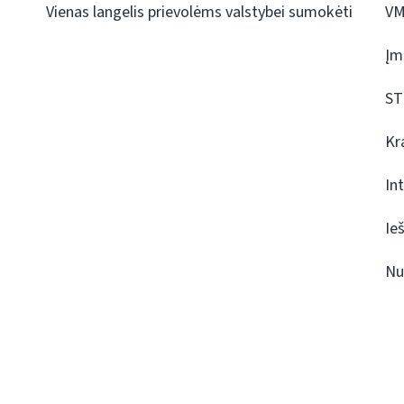
Vienas langelis prievolėms valstybei sumokėti
VM
Įm
ST
Kr
In
Ie
Nu