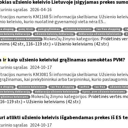
okias užsienio keleivio Lietuvoje įsigyjamas prekes sum
urinio sąrašas
2026-04-16
tracijos numeris KM1168 Ši informacija skelbiama: Užsienio kelei
nio keleivio, kurio nuolatinė gyvenamoji vieta nėra ES...
ee shoping
pvmį 42 str
pvm grąžinimas
užsienio keleiviams
tax free shopping
ta
io keleivių deklaracija
užsienio keleivių deklaracijų
deklaracija užsienio keleiviams
0
Mokesčių žinyno kategorijos:
Pridėtinės ve
ąžinimas užsienio keleiviams
ims (42 str., 116–119 str.) » Užsienio keleiviams (42 str.)
a
ir
kaip užsienio keleiviui grąžinamas sumokėtas PVM?
urinio sąrašas
2024-10-17
tracijos numeris KM3081 Ši informacija skelbiama: Užsienio keleivi
rąžinamas, kai prekybininkui arba tarpininkui, kurio paslaugomis n
ee shoping
užsienio keleiviams
tax free shopping
taxfree
tax free
užsienio kele
io keleivių deklaracijų
deklaracija užsienio keleiviams
0 proc. pvm užsienio keleiviams
Mokesčių žinyno kategorijos:
Pridėtinės vertės m
rąžinimas keleiviams
 116–119 str.) » Užsienio keleiviams (42 str.)
uri atlikti užsienio keleivis išgabendamas prekes iš ES te
urinio sąrašas
2024-10-17