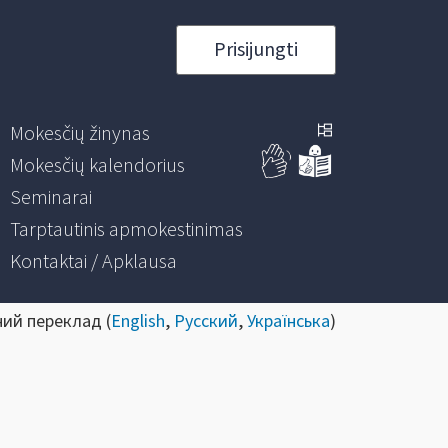
Prisijungti
Mokesčių žinynas
Mokesčių kalendorius
Seminarai
Tarptautinis apmokestinimas
Kontaktai / Apklausa
ний переклад (
English
,
Русский
,
Українська
)