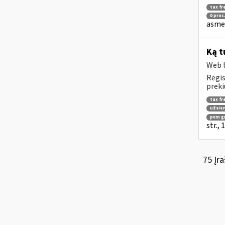
tax fr
0 proc
asmen
Ką t
Web t
Regis
preki
tax fr
užsien
pvm g
str.,
75 Įra