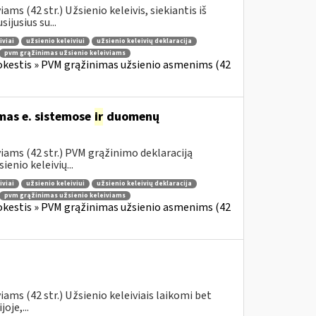
s (42 str.) Užsienio keleivis, siekiantis iš
jusius su...
iviai
užsienio keleiviui
užsienio keleivių deklaracija
pvm grąžinimas užsienio keleiviams
okestis » PVM grąžinimas užsienio asmenims (42
mas e. sistemose
ir
duomenų
iams (42 str.) PVM grąžinimo deklaraciją
enio keleivių...
iviai
užsienio keleiviui
užsienio keleivių deklaracija
pvm grąžinimas užsienio keleiviams
okestis » PVM grąžinimas užsienio asmenims (42
ams (42 str.) Užsienio keleiviais laikomi bet
oje,...