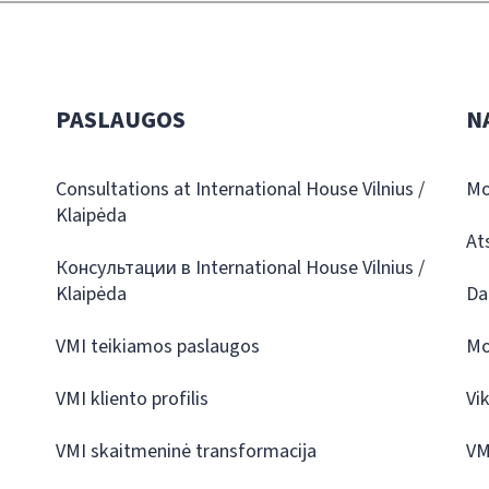
PASLAUGOS
N
Consultations at International House Vilnius /
Mo
Klaipėda
At
Консультации в International House Vilnius /
Klaipėda
Da
VMI teikiamos paslaugos
Mo
VMI kliento profilis
Vi
VMI skaitmeninė transformacija
VM