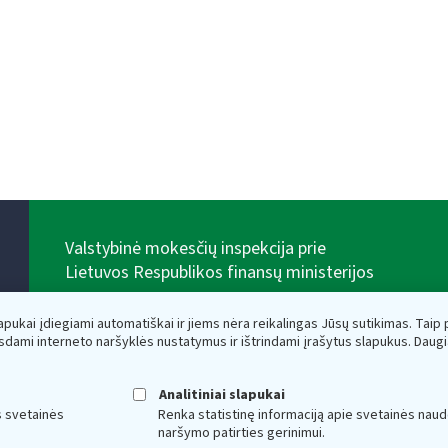
Valstybinė mokesčių inspekcija prie
Lietuvos Respublikos finansų ministerijos
Biudžetinė įstaiga. Juridinio asmens kodas — 188659752,
adresas: Vasario 16-osios g. 14, 01107 Vilnius, Lietuva,
lapukai įdiegiami automatiškai ir jiems nėra reikalingas Jūsų sutikimas. Taip pa
el.paštas:
vmi@vmi.lt
, E. pristatymo dėžutės adresas
sdami interneto naršyklės nustatymus ir ištrindami įrašytus slapukus. Daug
188659752
Duomenys apie Valstybinę mokesčių inspekciją prie
Lietuvos Respublikos finansų ministerijos kaupiami ir
Analitiniai slapukai
saugomi Juridinių asmenų registre
s svetainės
Renka statistinę informaciją apie svetainės naud
naršymo patirties gerinimui.