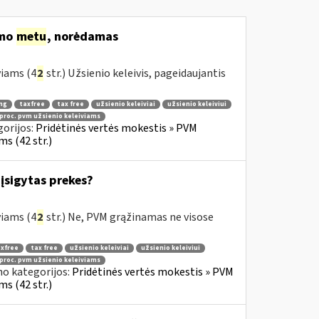
imo
metu
, norėdamas
viams (4
2
str.) Užsienio keleivis, pageidaujantis
ng
taxfree
tax free
užsienio keleiviai
užsienio keleiviui
 proc. pvm užsienio keleiviams
orijos:
Pridėtinės vertės mokestis » PVM
s (42 str.)
įsigytas prekes?
viams (4
2
str.) Ne, PVM grąžinamas ne visose
xfree
tax free
užsienio keleiviai
užsienio keleiviui
 proc. pvm užsienio keleiviams
no kategorijos:
Pridėtinės vertės mokestis » PVM
s (42 str.)