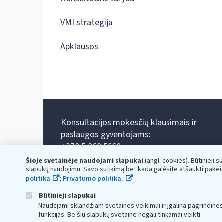
VMI strategija
Apklausos
Konsultacijos mokesčių klausimais ir
paslaugos gyventojams:
+370 5 260 5060
Darbo laikas: I-IV 8.00-17.00, V 8.00-15.45.
Šioje svetainėje naudojami slapukai
(angl. cookies). Būtinieji s
Prieššventinę dieną - viena valanda trumpiau.
slapukų naudojimu. Savo sutikimą bet kada galėsite atšaukti pakei
Kiekvieno mėnesio antrą penktadienį 8.00 val. - 12.00 val.
politika
;
Privatumo politika.
Mano VMI
Paklausimas per
Būtinieji slapukai
Naudojami sklandžiam svetainės veikimui ir įgalina pagrindine
funkcijas. Be šių slapukų svetainė negali tinkamai veikti.