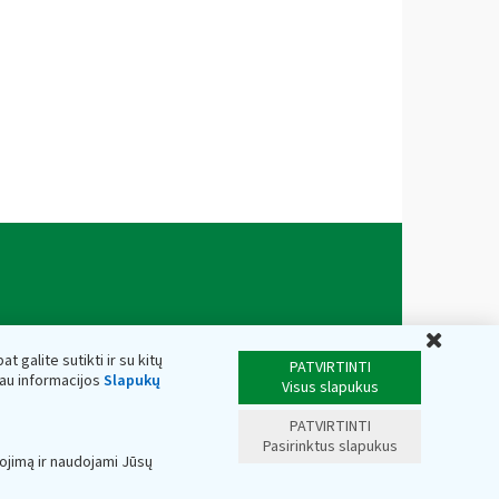
Uždar
t galite sutikti ir su kitų
PATVIRTINTI
iau informacijos
Slapukų
Visus slapukus
PATVIRTINTI
Pasirinktus slapukus
ojimą ir naudojami Jūsų