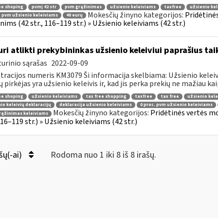
ee shoping
pvmį 42 str
pvm grąžinimas
užsienio keleiviams
taxfree
užsienio kel
Mokesčių žinyno kategorijos:
Pridėtinė
. pvm užsienio keleiviams
40 eurų
ims (42 str., 116–119 str.) » Užsienio keleiviams (42 str.)
uri atlikti prekybininkas užsienio keleiviui paprašius ta
urinio sąrašas
2022-09-09
tracijos numeris KM3079 Ši informacija skelbiama: Užsienio keleivi
ų pirkėjas yra užsienio keleivis ir, kad jis perka prekių ne mažiau kaip
ee shoping
užsienio keleiviams
tax free shopping
taxfree
tax free
užsienio kele
io keleivių deklaracijų
deklaracija užsienio keleiviams
0 proc. pvm užsienio keleiviams
Mokesčių žinyno kategorijos:
Pridėtinės vertės m
rąžinimas keleiviams
 116–119 str.) » Užsienio keleiviams (42 str.)
šų(-ai)
Rodoma nuo 1 iki 8 iš 8 irašų.