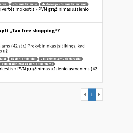
eiviai
užsienio keleiviui
deklaracija užsienio keleiviams
s vertės mokestis » PVM grąžinimas užsienio
ikyti „Tax free shopping“?
ams (42 str.) Prekybininkas įsitikinęs, kad
 už...
iviai
užsienio keleiviui
užsienio keleivių deklaracija
pvm grąžinimas užsienio keleiviams
okestis » PVM grąžinimas užsienio asmenims (42
1