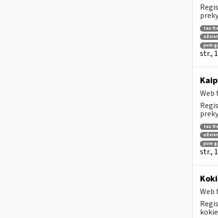
Regis
preky
tax fr
užsien
pvm g
str.,
Kaip
Web t
Regis
preky
tax fr
užsien
pvm g
str.,
Koki
Web t
Regis
kokie