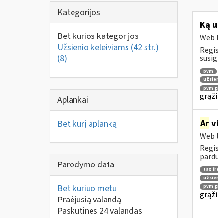
Kategorijos
Ką u
Bet kurios kategorijos
Web t
Užsienio keleiviams (42 str.)
Regis
(8)
susig
pvm
užsien
pvm gr
grąži
Aplankai
Ar
vi
Bet kurį aplanką
Web t
Regis
pardu
Parodymo data
tax fr
užsien
Bet kuriuo metu
pvm gr
grąži
Praėjusią valandą
Paskutines 24 valandas