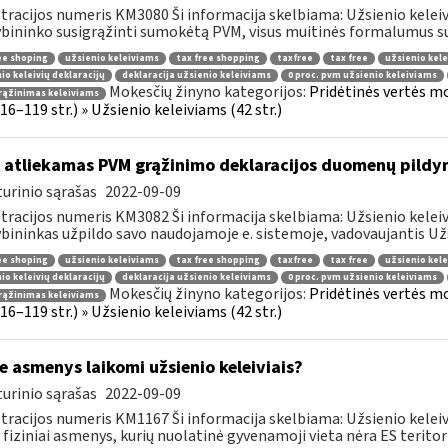
tracijos numeris KM3080 Ši informacija skelbiama: Užsienio keleiviam
bininko susigrąžinti sumokėtą PVM, visus muitinės formalumus susi
ee shoping
užsienio keleiviams
tax free shopping
taxfree
tax free
užsienio kele
io keleivių deklaracijų
deklaracija užsienio keleiviams
0 proc. pvm užsienio keleiviams
Mokesčių žinyno kategorijos:
Pridėtinės vertės m
rąžinimas keleiviams
 116–119 str.) » Užsienio keleiviams (42 str.)
 atliekamas PVM grąžinimo deklaracijos duomenų pildy
urinio sąrašas
2022-09-09
tracijos numeris KM3082 Ši informacija skelbiama: Užsienio keleiv
bininkas užpildo savo naudojamoje e. sistemoje, vadovaujantis Užsi
ee shoping
užsienio keleiviams
tax free shopping
taxfree
tax free
užsienio kele
io keleivių deklaracijų
deklaracija užsienio keleiviams
0 proc. pvm užsienio keleiviams
Mokesčių žinyno kategorijos:
Pridėtinės vertės m
rąžinimas keleiviams
 116–119 str.) » Užsienio keleiviams (42 str.)
e asmenys laikomi užsienio keleiviais?
urinio sąrašas
2022-09-09
tracijos numeris KM1167 Ši informacija skelbiama: Užsienio keleivi
 fiziniai asmenys, kurių nuolatinė gyvenamoji vieta nėra ES teritorij