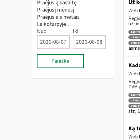
Už k
Praėjusią savaitę
Praėjusį mėnesį
Web t
Praėjusiais metais
Regis
Laikotarpyje…
užsie
Nuo
Iki
tax fr
užsien
pvm gr
asmen
Paieška
Kad
Web t
Regis
PVM g
tax fr
užsien
pvm g
str.,
Ką t
Web t