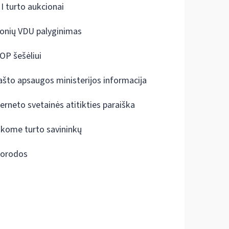
I turto aukcionai
onių VDU palyginimas
OP šešėliui
ašto apsaugos ministerijos informacija
terneto svetainės atitikties paraiška
škome turto savininkų
orodos