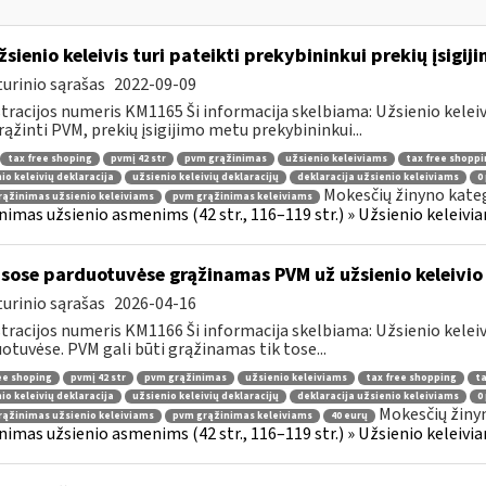
žsienio keleivis turi pateikti prekybininkui prekių įsigij
urinio sąrašas
2022-09-09
tracijos numeris KM1165 Ši informacija skelbiama: Užsienio kelei
rąžinti PVM, prekių įsigijimo metu prekybininkui...
tax free shoping
pvmį 42 str
pvm grąžinimas
užsienio keleiviams
tax free shoppi
io keleivių deklaracija
užsienio keleivių deklaracijų
deklaracija užsienio keleiviams
0
Mokesčių žinyno kateg
ąžinimas užsienio keleiviams
pvm grąžinimas keleiviams
nimas užsienio asmenims (42 str., 116–119 str.) » Užsienio keleiviam
sose parduotuvėse grąžinamas PVM už užsienio keleivio 
urinio sąrašas
2026-04-16
tracijos numeris KM1166 Ši informacija skelbiama: Užsienio kelei
otuvėse. PVM gali būti grąžinamas tik tose...
ee shoping
pvmį 42 str
pvm grąžinimas
užsienio keleiviams
tax free shopping
ta
io keleivių deklaracija
užsienio keleivių deklaracijų
deklaracija užsienio keleiviams
0
Mokesčių žiny
ąžinimas užsienio keleiviams
pvm grąžinimas keleiviams
40 eurų
nimas užsienio asmenims (42 str., 116–119 str.) » Užsienio keleiviam