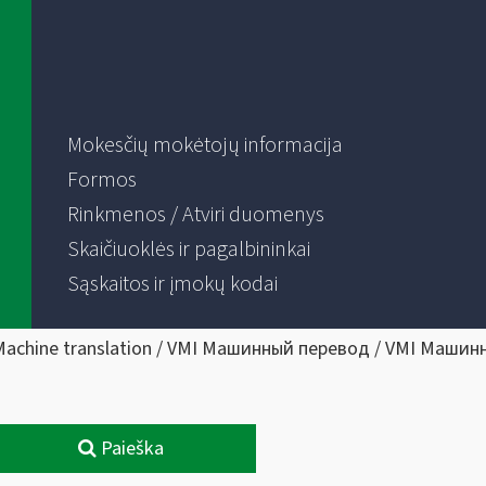
Mokesčių mokėtojų informacija
Formos
Rinkmenos / Atviri duomenys
Skaičiuoklės ir pagalbininkai
Sąskaitos ir įmokų kodai
Machine translation / VMI Машинный перевод / VMI Машин
Paieška