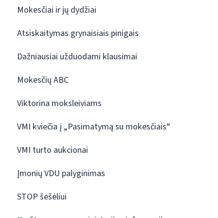
Mokesčiai ir jų dydžiai
Atsiskaitymas grynaisiais pinigais
Dažniausiai užduodami klausimai
Mokesčių ABC
Viktorina moksleiviams
VMI kviečia į „Pasimatymą su mokesčiais“
VMI turto aukcionai
Įmonių VDU palyginimas
STOP šešėliui