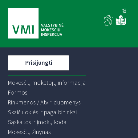
Prisijungti
Mokesčių mokėtojų informacija
Formos
Rinkmenos / Atviri duomenys
Skaičiuoklės ir pagalbininkai
Sąskaitos ir įmokų kodai
Mokesčių žinynas