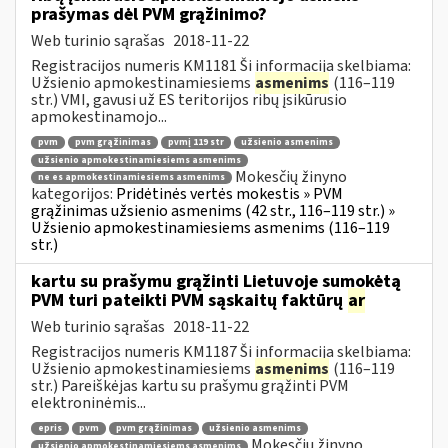
prašymas dėl PVM grąžinimo?
Web turinio sąrašas
2018-11-22
Registracijos numeris KM1181 Ši informacija skelbiama:
Užsienio apmokestinamiesiems
asmenims
(116–119
str.) VMI, gavusi už ES teritorijos ribų įsikūrusio
apmokestinamojo...
pvm
pvm grąžinimas
pvmį 119 str
užsienio asmenims
užsienio apmokestinamiesiems asmenims
Mokesčių žinyno
ne es apmokestinamiesiems asmenims
kategorijos:
Pridėtinės vertės mokestis » PVM
grąžinimas užsienio asmenims (42 str., 116–119 str.) »
Užsienio apmokestinamiesiems asmenims (116–119
str.)
kartu su prašymu grąžinti Lietuvoje sumokėtą
PVM turi pateikti PVM sąskaitų faktūrų
ar
Web turinio sąrašas
2018-11-22
Registracijos numeris KM1187 Ši informacija skelbiama:
Užsienio apmokestinamiesiems
asmenims
(116–119
str.) Pareiškėjas kartu su prašymu grąžinti PVM
elektroninėmis...
epris
pvm
pvm grąžinimas
užsienio asmenims
Mokesčių žinyno
užsienio apmokestinamiesiems asmenims