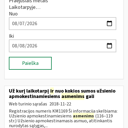
Praėjusiais metais
Laikotarpyje…
Nuo
Iki
Paieška
Už kurį laikotarpį
ir
nuo kokios sumos užsienio
apmokestinamiesiems
asmenims
gali
Web turinio sąrašas
2018-11-22
Registracijos numeris KM1169 Ši informacija skelbiama:
Užsienio apmokestinamiesiems
asmenims
(116–119
str.) Užsienio apmokestinamasis asmuo, atitinkantis
nurodytas sąlygas,...