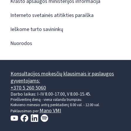
Krašto apsaugos ministerijos informacija
Interneto svetainės atitikties paraiška
Ieškome turto savininkų
Nuorodos
Konsultacijos mokesčių klausimais ir paslaugos
gyventojams:
+370 5 260 5060
Darbo laikas: I-IV 8.00-17.00, V 8.00-15.45.
Prieššventinę dieną - viena valanda trumpiau.
Kiekvieno mėnesio antrą penktadienį 8.00 val. - 12.00 val.
Mano VMI
Paklausimas per