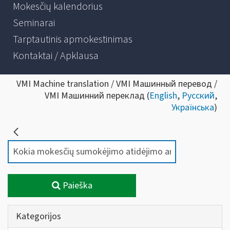
Mokesčių kalendorius
Seminarai
Tarptautinis apmokestinimas
Kontaktai / Apklausa
VMI Machine translation / VMI Машинный перевод /
VMI Машинний переклад (
English
,
Русский
,
Українська
)
Paieška
Kategorijos