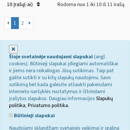
10 Įrašų(-ai)
Rodoma nuo 1 iki 10 iš 11 irašų.
1
2
Uždaryti
Šioje svetainėje naudojami slapukai
(angl.
cookies). Būtinieji slapukai įdiegiami automatiškai
ir jiems nėra reikalingas Jūsų sutikimas. Taip pat
galite sutikti ir su kitų slapukų naudojimu. Savo
sutikimą bet kada galėsite atšaukti pakeisdami
interneto naršyklės nustatymus ir ištrindami
įrašytus slapukus. Daugiau informacijos
Slapukų
politika
;
Privatumo politika.
Būtinieji slapukai
Naudojami sklandžiam svetainės veikimui ir įgalina