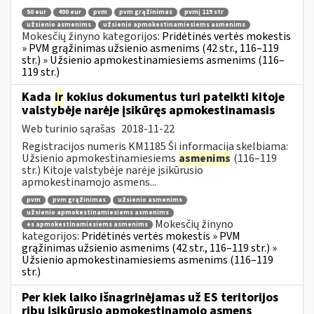
50 eur
400 eur
pvm
pvm grąžinimas
pvmį 119 str
užsienio asmenims
užsienio apmokestinamiesiems asmenims
Mokesčių žinyno kategorijos:
Pridėtinės vertės mokestis
» PVM grąžinimas užsienio asmenims (42 str., 116–119
str.) » Užsienio apmokestinamiesiems asmenims (116–
119 str.)
Kada
ir
kokius dokumentus turi pateikti kitoje
valstybėje narėje įsikūręs apmokestinamasis
Web turinio sąrašas
2018-11-22
Registracijos numeris KM1185 Ši informacija skelbiama:
Užsienio apmokestinamiesiems
asmenims
(116–119
str.) Kitoje valstybėje narėje įsikūrusio
apmokestinamojo asmens...
pvm
pvm grąžinimas
užsienio asmenims
užsienio apmokestinamiesiems asmenims
Mokesčių žinyno
es apmokestinamiesiems asmenims
kategorijos:
Pridėtinės vertės mokestis » PVM
grąžinimas užsienio asmenims (42 str., 116–119 str.) »
Užsienio apmokestinamiesiems asmenims (116–119
str.)
Per kiek laiko išnagrinėjamas už ES teritorijos
ribų įsikūrusio apmokestinamojo asmens