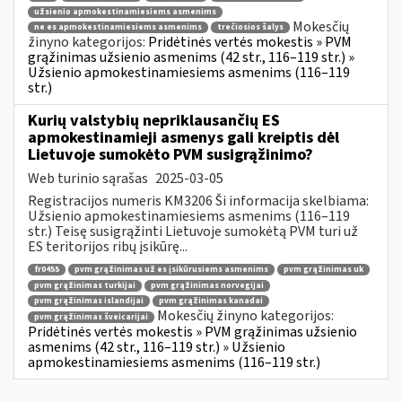
užsienio apmokestinamiesiems asmenims
Mokesčių
ne es apmokestinamiesiems asmenims
trečiosios šalys
žinyno kategorijos:
Pridėtinės vertės mokestis » PVM
grąžinimas užsienio asmenims (42 str., 116–119 str.) »
Užsienio apmokestinamiesiems asmenims (116–119
str.)
Kurių valstybių nepriklausančių ES
apmokestinamieji asmenys gali kreiptis dėl
Lietuvoje sumokėto PVM susigrąžinimo?
Web turinio sąrašas
2025-03-05
Registracijos numeris KM3206 Ši informacija skelbiama:
Užsienio apmokestinamiesiems asmenims (116–119
str.) Teisę susigrąžinti Lietuvoje sumokėtą PVM turi už
ES teritorijos ribų įsikūrę...
fr0455
pvm grąžinimas už es įsikūrusiems asmenims
pvm grąžinimas uk
pvm grąžinimas turkijai
pvm grąžinimas norvegijai
pvm grąžinimas islandijai
pvm grąžinimas kanadai
Mokesčių žinyno kategorijos:
pvm grąžinimas šveicarijai
Pridėtinės vertės mokestis » PVM grąžinimas užsienio
asmenims (42 str., 116–119 str.) » Užsienio
apmokestinamiesiems asmenims (116–119 str.)