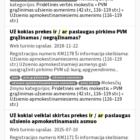
kategorijos:
Pridėtinės vertės mokestis » PVM
grąžinimas užsienio asmenims (42 str., 116–119 str.) »
Užsienio apmokestinamiesiems asmenims (116–119
str.)
Už kokias prekes
ir
/
ar
paslaugas pirkimo PVM
grąžinamas / negrąžinamas?
Web turinio sąrašas
2018-11-22
Registracijos numeris KM1178 Ši informacija skelbiama:
Užsienio apmokestinamiesiems asmenims (116–119
str.) Užsienio apmokestinamieji asmenys gali
susigrąžinti pirkimo PVM už: kurą; apgyvendinimo...
pvm
pvm grąžinimas
užsienio asmenims
Mokesčių
užsienio apmokestinamiesiems asmenims
pvmį 118 str
žinyno kategorijos:
Pridėtinės vertės mokestis » PVM
grąžinimas užsienio asmenims (42 str., 116–119 str.) »
Užsienio apmokestinamiesiems asmenims (116–119
str.)
Už kokiai veiklai skirtas prekes
ir
/
ar
paslaugas
užsienio apmokestinamasis asmuo
Web turinio sąrašas
2025-07-10
Registracijos numeris KM1171 Ši informacija skelbiama: