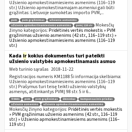
Užsienio apmokestinamiesiems asmenims (116–119
str.) Užsienio apmokestinamajam asmeniui gali būti
grąžintas: Lietuvoje sumokėtas importo PVM,...
pvm
pvm grąžinimas
užsienio asmenims
Mokesčių
užsienio apmokestinamiesiems asmenims
pvmį 118 str
žinyno kategorijos:
Pridėtinės vertės mokestis » PVM
grąžinimas užsienio asmenims (42 str., 116–119 str.) »
Užsienio apmokestinamiesiems asmenims (116–119
str.)
Kada
ir
kokius dokumentus turi pateikti
užsienio valstybės apmokestinamasis asmuo
Web turinio sąrašas
2018-11-22
Registracijos numeris KM1188 Ši informacija skelbiama:
Užsienio apmokestinamiesiems asmenims (116–119
str.) Prašymus turi teisę teikti užsienio valstybių
asmenys, atitinkantys PVMĮ 98 str. 5 ir 6...
fr0601
pvm
pvm grąžinimas
ūkininkai
kompensacinis priedas
užsienio asmenims
užsienio apmokestinamiesiems asmenims
Mokesčių žinyno kategorijos:
Pridėtinės vertės mokestis
» PVM grąžinimas užsienio asmenims (42 str., 116–119
str.) » Užsienio apmokestinamiesiems asmenims (116–
119 str.)