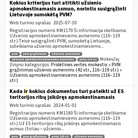
Kokius kriterijus turi atitikti užsienio
apmokestinamasis asmuo, norintis susigrąžinti
Lietuvoje sumokėtą PVM?
Web turinio sąrašas
2025-07-10
Registracijos numeris KM1170 Ši informacija skelbiama:
Užsienio apmokestinamiesiems asmenims (116–119
str.) Teisė susigrąžinti PVM, sumokėtą Lietuvoje,
suteikiama užsienio apmokestinamiesiems...
pvm
pvm grąžinimas
užsienio asmenims
Mokesčių
užsienio apmokestinamiesiems asmenims
pvmį 117 str
žinyno kategorijos:
Pridėtinės vertės mokestis » PVM
grąžinimas užsienio asmenims (42 str., 116–119 str.) »
Užsienio apmokestinamiesiems asmenims (116–119
str.)
Kada
ir
kokius dokumentus turi pateikti už ES
teritorijos ribų įsikūręs apmokestinamasis
Web turinio sąrašas
2024-01-01
Registracijos numeris KM1180 Ši informacija skelbiama:
Užsienio apmokestinamiesiems asmenims (116–119
str.) Už ES teritorijos ribų įsikūręs apmokestinamasis
asmuo (toliau – užsienio...
pvm
pvm grąžinimas
pvmį 119 str
užsienio asmenims