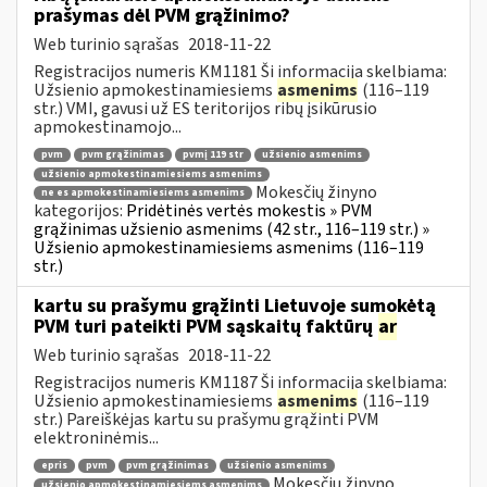
prašymas dėl PVM grąžinimo?
Web turinio sąrašas
2018-11-22
Registracijos numeris KM1181 Ši informacija skelbiama:
Užsienio apmokestinamiesiems
asmenims
(116–119
str.) VMI, gavusi už ES teritorijos ribų įsikūrusio
apmokestinamojo...
pvm
pvm grąžinimas
pvmį 119 str
užsienio asmenims
užsienio apmokestinamiesiems asmenims
Mokesčių žinyno
ne es apmokestinamiesiems asmenims
kategorijos:
Pridėtinės vertės mokestis » PVM
grąžinimas užsienio asmenims (42 str., 116–119 str.) »
Užsienio apmokestinamiesiems asmenims (116–119
str.)
kartu su prašymu grąžinti Lietuvoje sumokėtą
PVM turi pateikti PVM sąskaitų faktūrų
ar
Web turinio sąrašas
2018-11-22
Registracijos numeris KM1187 Ši informacija skelbiama:
Užsienio apmokestinamiesiems
asmenims
(116–119
str.) Pareiškėjas kartu su prašymu grąžinti PVM
elektroninėmis...
epris
pvm
pvm grąžinimas
užsienio asmenims
Mokesčių žinyno
užsienio apmokestinamiesiems asmenims