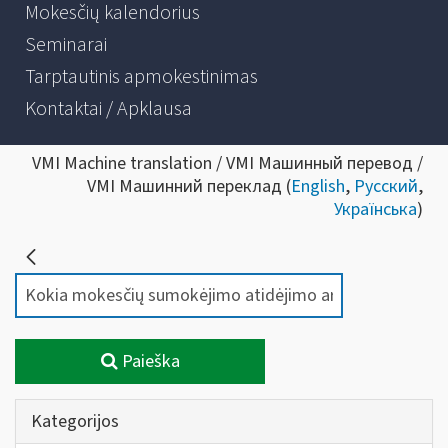
Mokesčių kalendorius
Seminarai
Tarptautinis apmokestinimas
Kontaktai / Apklausa
VMI Machine translation / VMI Машинный перевод /
VMI Машинний переклад (
English
,
Русский
,
Українська
)
Paieška
Kategorijos