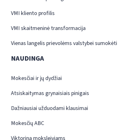
VMI kliento profilis
VMI skaitmeninė transformacija
Vienas langelis prievolėms valstybei sumokėti
NAUDINGA
Mokesčiai ir jų dydžiai
Atsiskaitymas grynaisiais pinigais
Dažniausiai užduodami klausimai
Mokesčių ABC
Viktorina moksleiviams