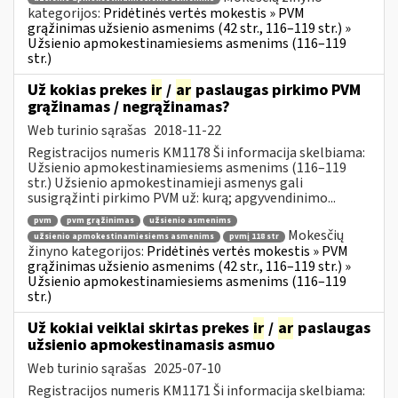
kategorijos:
Pridėtinės vertės mokestis » PVM
grąžinimas užsienio asmenims (42 str., 116–119 str.) »
Užsienio apmokestinamiesiems asmenims (116–119
str.)
Už kokias prekes
ir
/
ar
paslaugas pirkimo PVM
grąžinamas / negrąžinamas?
Web turinio sąrašas
2018-11-22
Registracijos numeris KM1178 Ši informacija skelbiama:
Užsienio apmokestinamiesiems asmenims (116–119
str.) Užsienio apmokestinamieji asmenys gali
susigrąžinti pirkimo PVM už: kurą; apgyvendinimo...
pvm
pvm grąžinimas
užsienio asmenims
Mokesčių
užsienio apmokestinamiesiems asmenims
pvmį 118 str
žinyno kategorijos:
Pridėtinės vertės mokestis » PVM
grąžinimas užsienio asmenims (42 str., 116–119 str.) »
Užsienio apmokestinamiesiems asmenims (116–119
str.)
Už kokiai veiklai skirtas prekes
ir
/
ar
paslaugas
užsienio apmokestinamasis asmuo
Web turinio sąrašas
2025-07-10
Registracijos numeris KM1171 Ši informacija skelbiama: