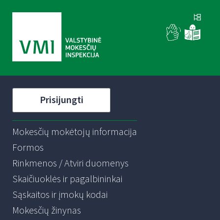
Prisijungti
Mokesčių mokėtojų informacija
Formos
Rinkmenos / Atviri duomenys
Skaičiuoklės ir pagalbininkai
Sąskaitos ir įmokų kodai
Mokesčių žinynas