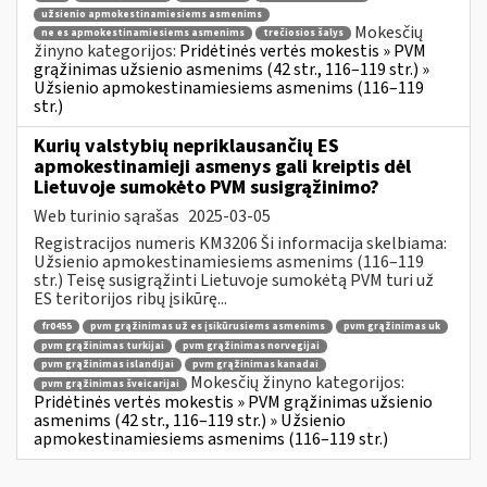
užsienio apmokestinamiesiems asmenims
Mokesčių
ne es apmokestinamiesiems asmenims
trečiosios šalys
žinyno kategorijos:
Pridėtinės vertės mokestis » PVM
grąžinimas užsienio asmenims (42 str., 116–119 str.) »
Užsienio apmokestinamiesiems asmenims (116–119
str.)
Kurių valstybių nepriklausančių ES
apmokestinamieji asmenys gali kreiptis dėl
Lietuvoje sumokėto PVM susigrąžinimo?
Web turinio sąrašas
2025-03-05
Registracijos numeris KM3206 Ši informacija skelbiama:
Užsienio apmokestinamiesiems asmenims (116–119
str.) Teisę susigrąžinti Lietuvoje sumokėtą PVM turi už
ES teritorijos ribų įsikūrę...
fr0455
pvm grąžinimas už es įsikūrusiems asmenims
pvm grąžinimas uk
pvm grąžinimas turkijai
pvm grąžinimas norvegijai
pvm grąžinimas islandijai
pvm grąžinimas kanadai
Mokesčių žinyno kategorijos:
pvm grąžinimas šveicarijai
Pridėtinės vertės mokestis » PVM grąžinimas užsienio
asmenims (42 str., 116–119 str.) » Užsienio
apmokestinamiesiems asmenims (116–119 str.)