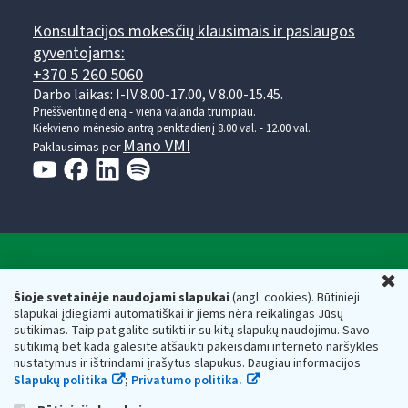
Konsultacijos mokesčių klausimais ir paslaugos
gyventojams:
+370 5 260 5060
Darbo laikas: I-IV 8.00-17.00, V 8.00-15.45.
Prieššventinę dieną - viena valanda trumpiau.
Kiekvieno mėnesio antrą penktadienį 8.00 val. - 12.00 val.
Mano VMI
Paklausimas per
Valstybinė mokesčių inspekcija prie Lietuvos
U
Respublikos finansų ministerijos
Šioje svetainėje naudojami slapukai
(angl. cookies). Būtinieji
slapukai įdiegiami automatiškai ir jiems nėra reikalingas Jūsų
Biudžetinė įstaiga. Juridinio asmens kodas — 188659752,
sutikimas. Taip pat galite sutikti ir su kitų slapukų naudojimu. Savo
adresas: Vasario 16-osios g. 14, 01107 Vilnius, Lietuva, el.paštas:
sutikimą bet kada galėsite atšaukti pakeisdami interneto naršyklės
vmi@vmi.lt
, E. pristatymo dėžutės adresas 188659752
nustatymus ir ištrindami įrašytus slapukus. Daugiau informacijos
Duomenys apie Valstybinę mokesčių inspekciją prie Lietuvos
Slapukų politika
;
Privatumo politika.
Respublikos finansų ministerijos kaupiami ir saugomi Juridinių
asmenų registre