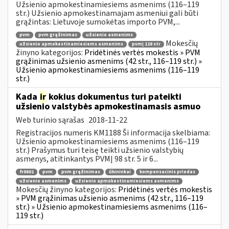
Užsienio apmokestinamiesiems asmenims (116–119
str.) Užsienio apmokestinamajam asmeniui gali būti
grąžintas: Lietuvoje sumokėtas importo PVM,...
pvm
pvm grąžinimas
užsienio asmenims
Mokesčių
užsienio apmokestinamiesiems asmenims
pvmį 118 str
žinyno kategorijos:
Pridėtinės vertės mokestis » PVM
grąžinimas užsienio asmenims (42 str., 116–119 str.) »
Užsienio apmokestinamiesiems asmenims (116–119
str.)
Kada
ir
kokius dokumentus turi pateikti
užsienio valstybės apmokestinamasis asmuo
Web turinio sąrašas
2018-11-22
Registracijos numeris KM1188 Ši informacija skelbiama:
Užsienio apmokestinamiesiems asmenims (116–119
str.) Prašymus turi teisę teikti užsienio valstybių
asmenys, atitinkantys PVMĮ 98 str. 5 ir 6...
fr0601
pvm
pvm grąžinimas
ūkininkai
kompensacinis priedas
užsienio asmenims
užsienio apmokestinamiesiems asmenims
Mokesčių žinyno kategorijos:
Pridėtinės vertės mokestis
» PVM grąžinimas užsienio asmenims (42 str., 116–119
str.) » Užsienio apmokestinamiesiems asmenims (116–
119 str.)