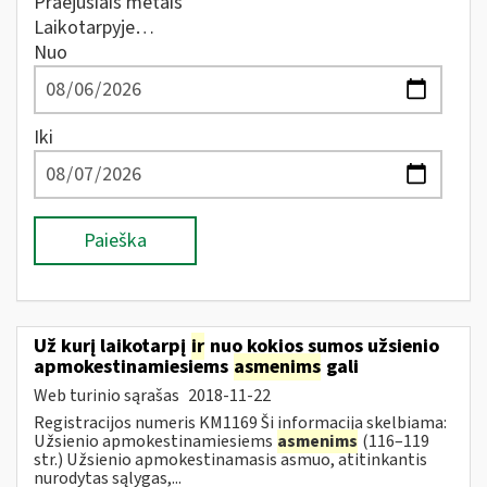
Praėjusiais metais
Laikotarpyje…
Nuo
Iki
Paieška
Už kurį laikotarpį
ir
nuo kokios sumos užsienio
apmokestinamiesiems
asmenims
gali
Web turinio sąrašas
2018-11-22
Registracijos numeris KM1169 Ši informacija skelbiama:
Užsienio apmokestinamiesiems
asmenims
(116–119
str.) Užsienio apmokestinamasis asmuo, atitinkantis
nurodytas sąlygas,...