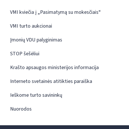
VMI kviečia į „Pasimatymą su mokesčiais“
VMI turto aukcionai
Įmonių VDU palyginimas
STOP šešėliui
Krašto apsaugos ministerijos informacija
Interneto svetainės atitikties paraiška
Ieškome turto savininkų
Nuorodos