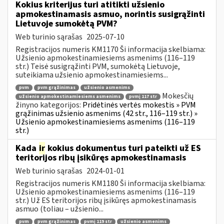
Kokius kriterijus turi atitikti užsienio
apmokestinamasis asmuo, norintis susigrąžinti
Lietuvoje sumokėtą PVM?
Web turinio sąrašas
2025-07-10
Registracijos numeris KM1170 Ši informacija skelbiama:
Užsienio apmokestinamiesiems asmenims (116–119
str.) Teisė susigrąžinti PVM, sumokėtą Lietuvoje,
suteikiama užsienio apmokestinamiesiems...
pvm
pvm grąžinimas
užsienio asmenims
Mokesčių
užsienio apmokestinamiesiems asmenims
pvmį 117 str
žinyno kategorijos:
Pridėtinės vertės mokestis » PVM
grąžinimas užsienio asmenims (42 str., 116–119 str.) »
Užsienio apmokestinamiesiems asmenims (116–119
str.)
Kada
ir
kokius dokumentus turi pateikti už ES
teritorijos ribų įsikūręs apmokestinamasis
Web turinio sąrašas
2024-01-01
Registracijos numeris KM1180 Ši informacija skelbiama:
Užsienio apmokestinamiesiems asmenims (116–119
str.) Už ES teritorijos ribų įsikūręs apmokestinamasis
asmuo (toliau – užsienio...
pvm
pvm grąžinimas
pvmį 119 str
užsienio asmenims