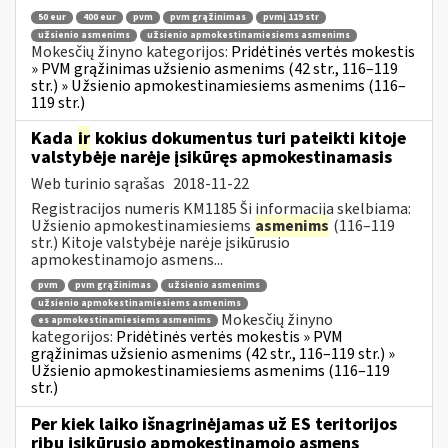
50 eur
400 eur
pvm
pvm grąžinimas
pvmį 119 str
užsienio asmenims
užsienio apmokestinamiesiems asmenims
Mokesčių žinyno kategorijos:
Pridėtinės vertės mokestis
» PVM grąžinimas užsienio asmenims (42 str., 116–119
str.) » Užsienio apmokestinamiesiems asmenims (116–
119 str.)
Kada
ir
kokius dokumentus turi pateikti kitoje
valstybėje narėje įsikūręs apmokestinamasis
Web turinio sąrašas
2018-11-22
Registracijos numeris KM1185 Ši informacija skelbiama:
Užsienio apmokestinamiesiems
asmenims
(116–119
str.) Kitoje valstybėje narėje įsikūrusio
apmokestinamojo asmens...
pvm
pvm grąžinimas
užsienio asmenims
užsienio apmokestinamiesiems asmenims
Mokesčių žinyno
es apmokestinamiesiems asmenims
kategorijos:
Pridėtinės vertės mokestis » PVM
grąžinimas užsienio asmenims (42 str., 116–119 str.) »
Užsienio apmokestinamiesiems asmenims (116–119
str.)
Per kiek laiko išnagrinėjamas už ES teritorijos
ribų įsikūrusio apmokestinamojo asmens