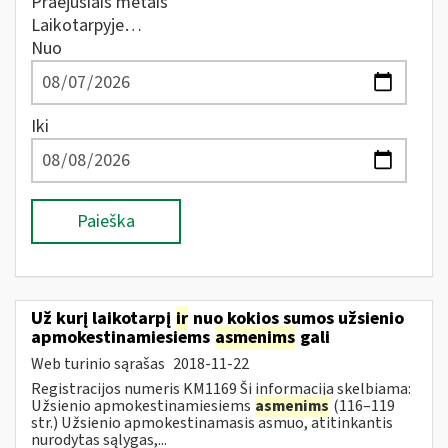
Praėjusiais metais
Laikotarpyje…
Nuo
Iki
Paieška
Už kurį laikotarpį
ir
nuo kokios sumos užsienio
apmokestinamiesiems
asmenims
gali
Web turinio sąrašas
2018-11-22
Registracijos numeris KM1169 Ši informacija skelbiama:
Užsienio apmokestinamiesiems
asmenims
(116–119
str.) Užsienio apmokestinamasis asmuo, atitinkantis
nurodytas sąlygas,...