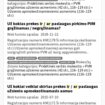
kategorijos:
Pridėtinės vertės mokestis » PVM
grąžinimas užsienio asmenims (42 str., 116–119 str.) »
Užsienio apmokestinamiesiems asmenims (116–119
str.)
Už kokias prekes
ir
/
ar
paslaugas pirkimo PVM
grąžinamas / negrąžinamas?
Web turinio sąrašas
2018-11-22
Registracijos numeris KM1178 Ši informacija skelbiama:
Užsienio apmokestinamiesiems asmenims (116–119
str.) Užsienio apmokestinamieji asmenys gali
susigrąžinti pirkimo PVM už: kurą; apgyvendinimo...
pvm
pvm grąžinimas
užsienio asmenims
Mokesčių
užsienio apmokestinamiesiems asmenims
pvmį 118 str
žinyno kategorijos:
Pridėtinės vertės mokestis » PVM
grąžinimas užsienio asmenims (42 str., 116–119 str.) »
Užsienio apmokestinamiesiems asmenims (116–119
str.)
Už kokiai veiklai skirtas prekes
ir
/
ar
paslaugas
užsienio apmokestinamasis asmuo
Web turinio sąrašas
2025-07-10
Registracijos numeris KM1171 Ši informacija skelbiama: