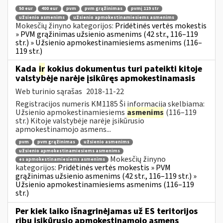
50 eur
400 eur
pvm
pvm grąžinimas
pvmį 119 str
užsienio asmenims
užsienio apmokestinamiesiems asmenims
Mokesčių žinyno kategorijos:
Pridėtinės vertės mokestis
» PVM grąžinimas užsienio asmenims (42 str., 116–119
str.) » Užsienio apmokestinamiesiems asmenims (116–
119 str.)
Kada
ir
kokius dokumentus turi pateikti kitoje
valstybėje narėje įsikūręs apmokestinamasis
Web turinio sąrašas
2018-11-22
Registracijos numeris KM1185 Ši informacija skelbiama:
Užsienio apmokestinamiesiems
asmenims
(116–119
str.) Kitoje valstybėje narėje įsikūrusio
apmokestinamojo asmens...
pvm
pvm grąžinimas
užsienio asmenims
užsienio apmokestinamiesiems asmenims
Mokesčių žinyno
es apmokestinamiesiems asmenims
kategorijos:
Pridėtinės vertės mokestis » PVM
grąžinimas užsienio asmenims (42 str., 116–119 str.) »
Užsienio apmokestinamiesiems asmenims (116–119
str.)
Per kiek laiko išnagrinėjamas už ES teritorijos
ribų įsikūrusio apmokestinamojo asmens