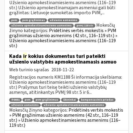
Užsienio apmokestinamiesiems asmenims (116–119
str.) Užsienio apmokestinamajam asmeniui gali būti
grąžintas: Lietuvoje sumokėtas importo PVM,...
pvm
pvm grąžinimas
užsienio asmenims
Mokesčių
užsienio apmokestinamiesiems asmenims
pvmį 118 str
žinyno kategorijos:
Pridėtinės vertės mokestis » PVM
grąžinimas užsienio asmenims (42 str., 116–119 str.) »
Užsienio apmokestinamiesiems asmenims (116–119
str.)
Kada
ir
kokius dokumentus turi pateikti
užsienio valstybės apmokestinamasis asmuo
Web turinio sąrašas
2018-11-22
Registracijos numeris KM1188 Ši informacija skelbiama:
Užsienio apmokestinamiesiems asmenims (116–119
str.) Prašymus turi teisę teikti užsienio valstybių
asmenys, atitinkantys PVMĮ 98 str. 5 ir 6...
fr0601
pvm
pvm grąžinimas
ūkininkai
kompensacinis priedas
užsienio asmenims
užsienio apmokestinamiesiems asmenims
Mokesčių žinyno kategorijos:
Pridėtinės vertės mokestis
» PVM grąžinimas užsienio asmenims (42 str., 116–119
str.) » Užsienio apmokestinamiesiems asmenims (116–
119 str.)