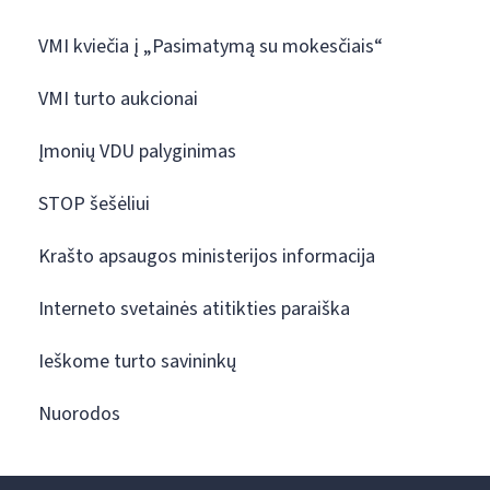
VMI kviečia į „Pasimatymą su mokesčiais“
VMI turto aukcionai
Įmonių VDU palyginimas
STOP šešėliui
Krašto apsaugos ministerijos informacija
Interneto svetainės atitikties paraiška
Ieškome turto savininkų
Nuorodos