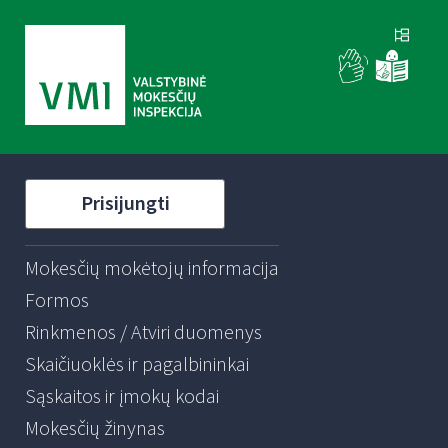
Prisijungti
Mokesčių mokėtojų informacija
Formos
Rinkmenos / Atviri duomenys
Skaičiuoklės ir pagalbininkai
Sąskaitos ir įmokų kodai
Mokesčių žinynas