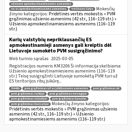
užsienio apmokestinamiesiems asmenims
Mokesčių
ne es apmokestinamiesiems asmenims
trečiosios šalys
žinyno kategorijos:
Pridėtinės vertės mokestis » PVM
grąžinimas užsienio asmenims (42 str., 116–119 str.) »
Užsienio apmokestinamiesiems asmenims (116–119
str.)
Kurių valstybių nepriklausančių ES
apmokestinamieji asmenys gali kreiptis dėl
Lietuvoje sumokėto PVM susigrąžinimo?
Web turinio sąrašas
2025-03-05
Registracijos numeris KM3206 Ši informacija skelbiama:
Užsienio apmokestinamiesiems asmenims (116–119
str.) Teisę susigrąžinti Lietuvoje sumokėtą PVM turi už
ES teritorijos ribų įsikūrę...
fr0455
pvm grąžinimas už es įsikūrusiems asmenims
pvm grąžinimas uk
pvm grąžinimas turkijai
pvm grąžinimas norvegijai
pvm grąžinimas islandijai
pvm grąžinimas kanadai
Mokesčių žinyno kategorijos:
pvm grąžinimas šveicarijai
Pridėtinės vertės mokestis » PVM grąžinimas užsienio
asmenims (42 str., 116–119 str.) » Užsienio
apmokestinamiesiems asmenims (116–119 str.)