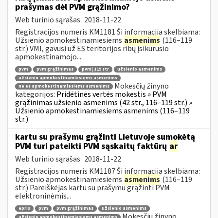
prašymas dėl PVM grąžinimo?
Web turinio sąrašas
2018-11-22
Registracijos numeris KM1181 Ši informacija skelbiama:
Užsienio apmokestinamiesiems
asmenims
(116–119
str.) VMI, gavusi už ES teritorijos ribų įsikūrusio
apmokestinamojo...
pvm
pvm grąžinimas
pvmį 119 str
užsienio asmenims
užsienio apmokestinamiesiems asmenims
Mokesčių žinyno
ne es apmokestinamiesiems asmenims
kategorijos:
Pridėtinės vertės mokestis » PVM
grąžinimas užsienio asmenims (42 str., 116–119 str.) »
Užsienio apmokestinamiesiems asmenims (116–119
str.)
kartu su prašymu grąžinti Lietuvoje sumokėtą
PVM turi pateikti PVM sąskaitų faktūrų
ar
Web turinio sąrašas
2018-11-22
Registracijos numeris KM1187 Ši informacija skelbiama:
Užsienio apmokestinamiesiems
asmenims
(116–119
str.) Pareiškėjas kartu su prašymu grąžinti PVM
elektroninėmis...
epris
pvm
pvm grąžinimas
užsienio asmenims
Mokesčių žinyno
užsienio apmokestinamiesiems asmenims