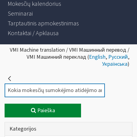
Mokesčių kalendorius
Seminarai
Tarptautinis apmokestinimas
Kontaktai / Apklausa
VMI Machine translation / VMI Машинный перевод /
VMI Машинний переклад (
English
,
Русский
,
Українська
)
Paieška
Kategorijos