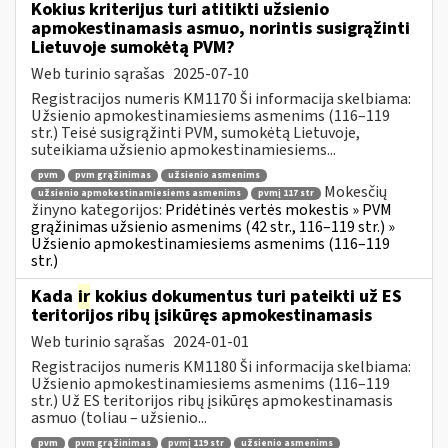
Kokius kriterijus turi atitikti užsienio
apmokestinamasis asmuo, norintis susigrąžinti
Lietuvoje sumokėtą PVM?
Web turinio sąrašas
2025-07-10
Registracijos numeris KM1170 Ši informacija skelbiama:
Užsienio apmokestinamiesiems asmenims (116–119
str.) Teisė susigrąžinti PVM, sumokėtą Lietuvoje,
suteikiama užsienio apmokestinamiesiems...
pvm
pvm grąžinimas
užsienio asmenims
Mokesčių
užsienio apmokestinamiesiems asmenims
pvmį 117 str
žinyno kategorijos:
Pridėtinės vertės mokestis » PVM
grąžinimas užsienio asmenims (42 str., 116–119 str.) »
Užsienio apmokestinamiesiems asmenims (116–119
str.)
Kada
ir
kokius dokumentus turi pateikti už ES
teritorijos ribų įsikūręs apmokestinamasis
Web turinio sąrašas
2024-01-01
Registracijos numeris KM1180 Ši informacija skelbiama:
Užsienio apmokestinamiesiems asmenims (116–119
str.) Už ES teritorijos ribų įsikūręs apmokestinamasis
asmuo (toliau – užsienio...
pvm
pvm grąžinimas
pvmį 119 str
užsienio asmenims