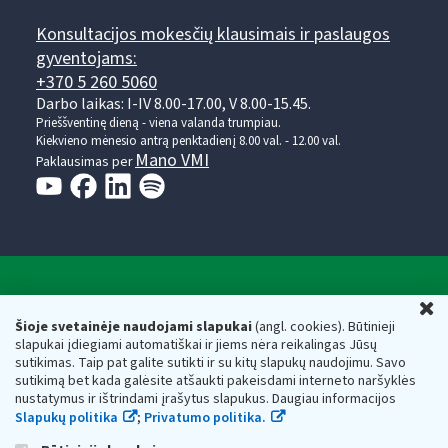
Konsultacijos mokesčių klausimais ir paslaugos
gyventojams:
+370 5 260 5060
Darbo laikas: I-IV 8.00-17.00, V 8.00-15.45.
Prieššventinę dieną - viena valanda trumpiau.
Kiekvieno mėnesio antrą penktadienį 8.00 val. - 12.00 val.
Mano VMI
Paklausimas per
Valstybinė mokesčių inspekcija prie Lietuvos
U
Respublikos finansų ministerijos
Šioje svetainėje naudojami slapukai
(angl. cookies). Būtinieji
slapukai įdiegiami automatiškai ir jiems nėra reikalingas Jūsų
Biudžetinė įstaiga. Juridinio asmens kodas — 188659752,
sutikimas. Taip pat galite sutikti ir su kitų slapukų naudojimu. Savo
adresas: Vasario 16-osios g. 14, 01107 Vilnius, Lietuva, el.paštas:
sutikimą bet kada galėsite atšaukti pakeisdami interneto naršyklės
vmi@vmi.lt
, E. pristatymo dėžutės adresas 188659752
nustatymus ir ištrindami įrašytus slapukus. Daugiau informacijos
Duomenys apie Valstybinę mokesčių inspekciją prie Lietuvos
Slapukų politika
;
Privatumo politika.
Respublikos finansų ministerijos kaupiami ir saugomi Juridinių
asmenų registre