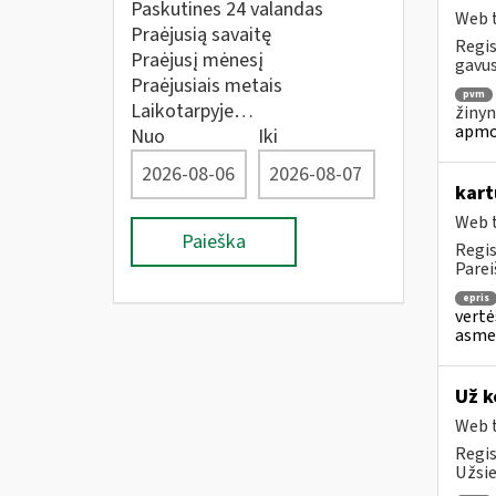
Paskutines 24 valandas
Web t
Praėjusią savaitę
Regis
Praėjusį mėnesį
gavus
Praėjusiais metais
pvm
Laikotarpyje…
žinyn
apmo
Nuo
Iki
kart
Web t
Paieška
Regis
Parei
epris
vertė
asmen
Už k
Web t
Regis
Užsie