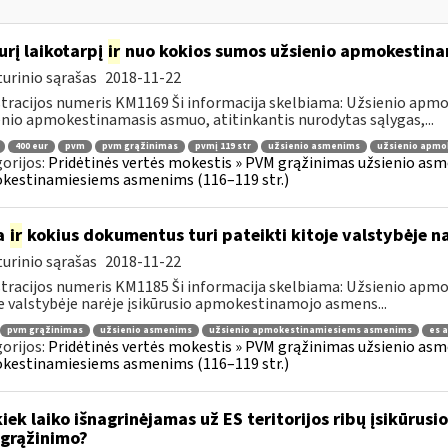
urį laikotarpį
ir
nuo kokios sumos užsienio apmokestin
urinio sąrašas
2018-11-22
tracijos numeris KM1169 Ši informacija skelbiama: Užsienio ap
nio apmokestinamasis asmuo, atitinkantis nurodytas sąlygas,...
400 eur
pvm
pvm grąžinimas
pvmį 119 str
užsienio asmenims
užsienio apmo
orijos:
Pridėtinės vertės mokestis » PVM grąžinimas užsienio asmen
kestinamiesiems asmenims (116–119 str.)
a
ir
kokius dokumentus turi pateikti kitoje valstybėje n
urinio sąrašas
2018-11-22
tracijos numeris KM1185 Ši informacija skelbiama: Užsienio ap
e valstybėje narėje įsikūrusio apmokestinamojo asmens...
pvm grąžinimas
užsienio asmenims
užsienio apmokestinamiesiems asmenims
es 
orijos:
Pridėtinės vertės mokestis » PVM grąžinimas užsienio asmen
kestinamiesiems asmenims (116–119 str.)
kiek laiko išnagrinėjamas už ES teritorijos ribų įsikūr
grąžinimo?