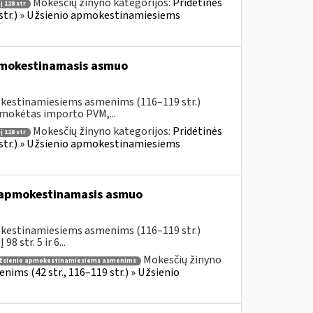
Mokesčių žinyno kategorijos:
Pridėtinės
 118 str
 str.) » Užsienio apmokestinamiesiems
pmokestinamasis asmuo
okestinamiesiems asmenims (116–119 str.)
umokėtas importo PVM,...
Mokesčių žinyno kategorijos:
Pridėtinės
 118 str
 str.) » Užsienio apmokestinamiesiems
s apmokestinamasis asmuo
okestinamiesiems asmenims (116–119 str.)
 str. 5 ir 6...
Mokesčių žinyno
žsienio apmokestinamiesiems asmenims
ims (42 str., 116–119 str.) » Užsienio