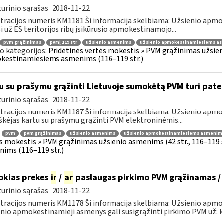
urinio sąrašas
2018-11-22
tracijos numeris KM1181 Ši informacija skelbiama: Užsienio ap
i už ES teritorijos ribų įsikūrusio apmokestinamojo...
pvm grąžinimas
pvmį 119 str
užsienio asmenims
užsienio apmokestinamiesiems a
o kategorijos:
Pridėtinės vertės mokestis » PVM grąžinimas užsieni
kestinamiesiems asmenims (116–119 str.)
u su prašymu grąžinti Lietuvoje sumokėtą PVM turi pate
urinio sąrašas
2018-11-22
tracijos numeris KM1187 Ši informacija skelbiama: Užsienio ap
škėjas kartu su prašymu grąžinti PVM elektroninėmis...
pvm
pvm grąžinimas
užsienio asmenims
užsienio apmokestinamiesiems asmenim
s mokestis » PVM grąžinimas užsienio asmenims (42 str., 116–119
ims (116–119 str.)
okias prekes
ir
/
ar
paslaugas pirkimo PVM grąžinamas /
urinio sąrašas
2018-11-22
tracijos numeris KM1178 Ši informacija skelbiama: Užsienio apm
nio apmokestinamieji asmenys gali susigrąžinti pirkimo PVM už: k