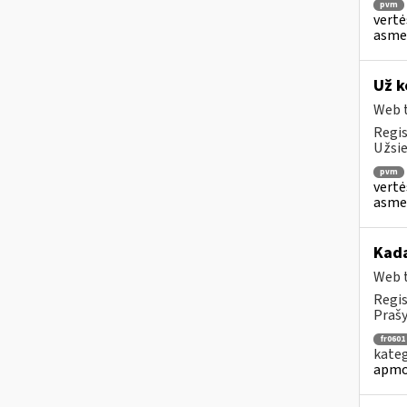
pvm
vertė
asmen
Už k
Web t
Regis
Užsie
pvm
vertė
asmen
Kad
Web t
Regis
Prašy
fr0601
kateg
apmo