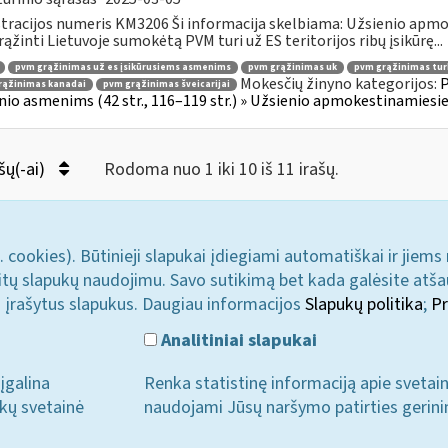
tracijos numeris KM3206 Ši informacija skelbiama: Užsienio apm
rąžinti Lietuvoje sumokėtą PVM turi už ES teritorijos ribų įsikūrę...
pvm grąžinimas už es įsikūrusiems asmenims
pvm grąžinimas uk
pvm grąžinimas turk
Mokesčių žinyno kategorijos:
P
rąžinimas kanadai
pvm grąžinimas šveicarijai
nio asmenims (42 str., 116–119 str.) » Užsienio apmokestinamies
šų(-ai)
Rodoma nuo 1 iki 10 iš 11 irašų.
. cookies). Būtinieji slapukai įdiegiami automatiškai ir jiems
u kitų slapukų naudojimu. Savo sutikimą bet kada galėsite atš
i įrašytus slapukus. Daugiau informacijos
Slapukų politika
;
Pr
Analitiniai slapukai
įgalina
Renka statistinę informaciją apie svetai
ukų svetainė
naudojami Jūsų naršymo patirties gerini