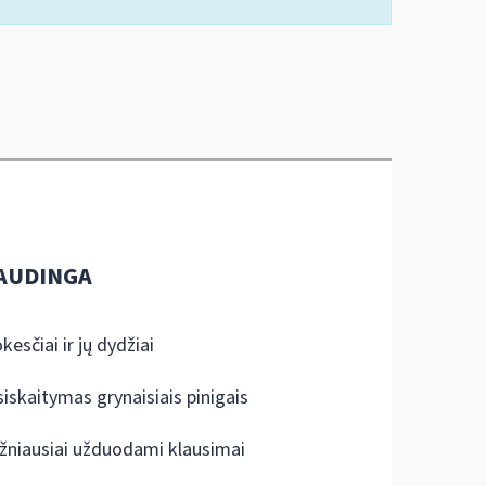
AUDINGA
kesčiai ir jų dydžiai
siskaitymas grynaisiais pinigais
žniausiai užduodami klausimai