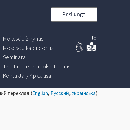
Prisijungti
Mokesčių žinynas
Mokesčių kalendorius
Seminarai
Tarptautinis apmokestinimas
Kontaktai / Apklausa
ний переклад (
English
,
Русский
,
Українська
)