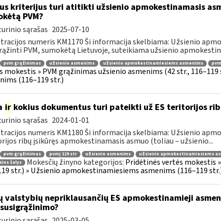
us kriterijus turi atitikti užsienio apmokestinamasis asm
okėtą PVM?
urinio sąrašas
2025-07-10
tracijos numeris KM1170 Ši informacija skelbiama: Užsienio apm
rąžinti PVM, sumokėtą Lietuvoje, suteikiama užsienio apmokestin
pvm grąžinimas
užsienio asmenims
užsienio apmokestinamiesiems asmenims
pvmį
s mokestis » PVM grąžinimas užsienio asmenims (42 str., 116–119
ims (116–119 str.)
a
ir
kokius dokumentus turi pateikti už ES teritorijos r
urinio sąrašas
2024-01-01
tracijos numeris KM1180 Ši informacija skelbiama: Užsienio apm
orijos ribų įsikūręs apmokestinamasis asmuo (toliau – užsienio...
pvm grąžinimas
pvmį 119 str
užsienio asmenims
užsienio apmokestinamiesiems a
Mokesčių žinyno kategorijos:
Pridėtinės vertės mokestis 
sios šalys
19 str.) » Užsienio apmokestinamiesiems asmenims (116–119 str.
ų valstybių nepriklausančių ES apmokestinamieji asmeny
susigrąžinimo?
urinio sąrašas
2025-03-05