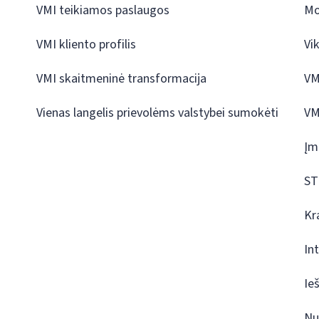
VMI teikiamos paslaugos
Mo
VMI kliento profilis
Vi
VMI skaitmeninė transformacija
VM
Vienas langelis prievolėms valstybei sumokėti
VM
Įm
ST
Kr
In
Ie
Nu