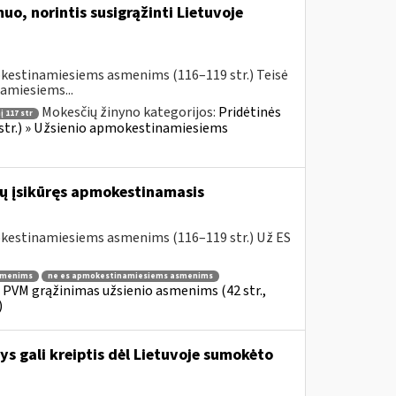
uo, norintis susigrąžinti Lietuvoje
okestinamiesiems asmenims (116–119 str.) Teisė
amiesiems...
Mokesčių žinyno kategorijos:
Pridėtinės
 117 str
 str.) » Užsienio apmokestinamiesiems
ibų įsikūręs apmokestinamasis
okestinamiesiems asmenims (116–119 str.) Už ES
smenims
ne es apmokestinamiesiems asmenims
» PVM grąžinimas užsienio asmenims (42 str.,
)
s gali kreiptis dėl Lietuvoje sumokėto