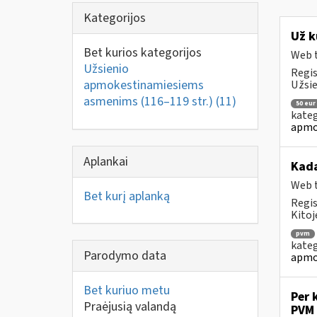
Kategorijos
Už k
Bet kurios kategorijos
Web t
Užsienio
Regis
apmokestinamiesiems
Užsie
asmenims (116–119 str.)
(11)
50 eur
kateg
apmo
Aplankai
Kad
Web t
Bet kurį aplanką
Regis
Kitoj
pvm
kateg
Parodymo data
apmo
Bet kuriuo metu
Per 
Praėjusią valandą
PVM 