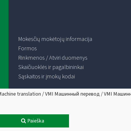
Mokesčių mokėtojų informacija
Formos
Rinkmenos / Atviri duomenys
Skaičiuoklės ir pagalbininkai
Sąskaitos ir įmokų kodai
Machine translation / VMI Машинный перевод / VMI Машин
Paieška