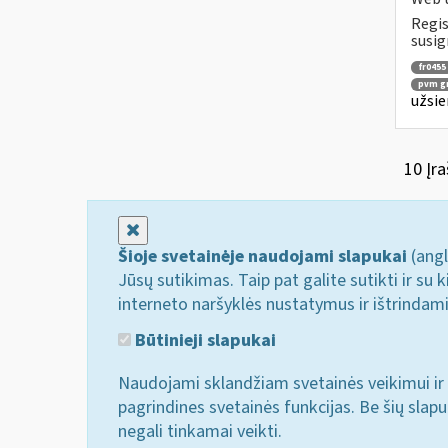
Regis
susig
fr0455
pvm g
užsie
10 Įra
Uždaryti
Šioje svetainėje naudojami slapukai
(angl
Jūsų sutikimas. Taip pat galite sutikti ir s
interneto naršyklės nustatymus ir ištrindam
Būtinieji slapukai
Naudojami sklandžiam svetainės veikimui ir 
pagrindines svetainės funkcijas. Be šių slap
negali tinkamai veikti.