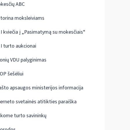
kesčių ABC
ktorina moksleiviams
I kviečia į „Pasimatymą su mokesčiais“
I turto aukcionai
onių VDU palyginimas
OP šešėliui
ašto apsaugos ministerijos informacija
terneto svetainės atitikties paraiška
škome turto savininkų
orodos