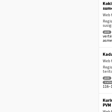
Koki
sum
Web t
Regis
susig
pvm
vertė
asmen
Kad
Web t
Regis
terit
pvm
trečio
116–1
Kuri
PVM 
Web t