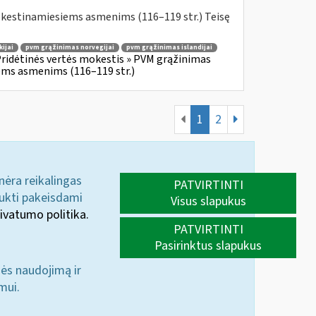
okestinamiesiems asmenims (116–119 str.) Teisę
ijai
pvm grąžinimas norvegijai
pvm grąžinimas islandijai
ridėtinės vertės mokestis » PVM grąžinimas
iems asmenims (116–119 str.)
1
2
 nėra reikalingas
PATVIRTINTI
aukti pakeisdami
Visus slapukus
ivatumo politika.
PATVIRTINTI
Pasirinktus slapukus
nės naudojimą ir
mui.