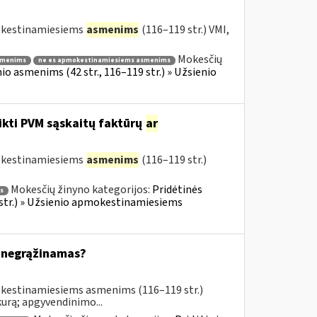
mokestinamiesiems
asmenims
(116–119 str.) VMI,
Mokesčių
smenims
ne es apmokestinamiesiems asmenims
o asmenims (42 str., 116–119 str.) » Užsienio
ikti PVM sąskaitų faktūrų
ar
mokestinamiesiems
asmenims
(116–119 str.)
Mokesčių žinyno kategorijos:
Pridėtinės
s
 str.) » Užsienio apmokestinamiesiems
 negrąžinamas?
okestinamiesiems asmenims (116–119 str.)
urą; apgyvendinimo...