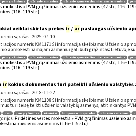
pvm grąžinimas
užsienio asmenims
užsienio apmokestinamiesiems asmenims
pvmį
s mokestis » PVM grąžinimas užsienio asmenims (42 str., 116–119
ims (116–119 str.)
okiai veiklai skirtas prekes
ir
/
ar
paslaugas užsienio a
urinio sąrašas
2025-07-10
tracijos numeris KM1171 Ši informacija skelbiama: Užsienio apm
nio apmokestinamajam asmeniui gali būti grąžintas: Lietuvoje s
pvm grąžinimas
užsienio asmenims
užsienio apmokestinamiesiems asmenims
pvmį
s mokestis » PVM grąžinimas užsienio asmenims (42 str., 116–119
ims (116–119 str.)
a
ir
kokius dokumentus turi pateikti užsienio valstybė
urinio sąrašas
2018-11-22
tracijos numeris KM1188 Ši informacija skelbiama: Užsienio apm
mus turi teisę teikti užsienio valstybių asmenys, atitinkantys PVMĮ 98
pvm
pvm grąžinimas
ūkininkai
kompensacinis priedas
užsienio asmenims
u
orijos:
Pridėtinės vertės mokestis » PVM grąžinimas užsienio asmen
kestinamiesiems asmenims (116–119 str.)