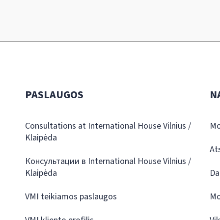
PASLAUGOS
N
Consultations at International House Vilnius /
Mo
Klaipėda
At
Консультации в International House Vilnius /
Klaipėda
Da
VMI teikiamos paslaugos
Mo