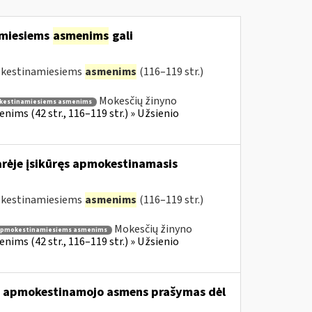
amiesiems
asmenims
gali
mokestinamiesiems
asmenims
(116–119 str.)
Mokesčių žinyno
kestinamiesiems asmenims
ims (42 str., 116–119 str.) » Užsienio
arėje įsikūręs apmokestinamasis
mokestinamiesiems
asmenims
(116–119 str.)
Mokesčių žinyno
apmokestinamiesiems asmenims
ims (42 str., 116–119 str.) » Užsienio
usio apmokestinamojo asmens prašymas dėl