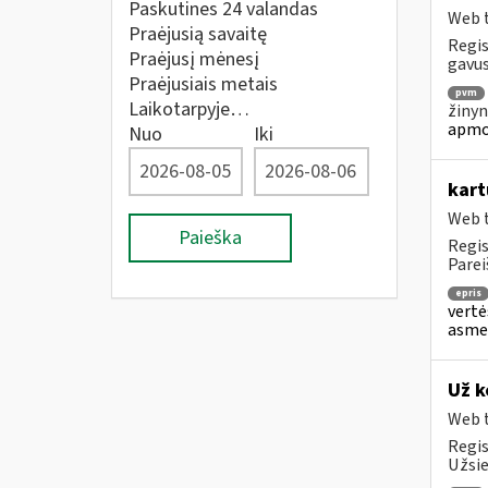
Paskutines 24 valandas
Web t
Praėjusią savaitę
Regis
Praėjusį mėnesį
gavus
Praėjusiais metais
pvm
Laikotarpyje…
žinyn
apmo
Nuo
Iki
kart
Web t
Paieška
Regis
Parei
epris
vertė
asmen
Už k
Web t
Regis
Užsie