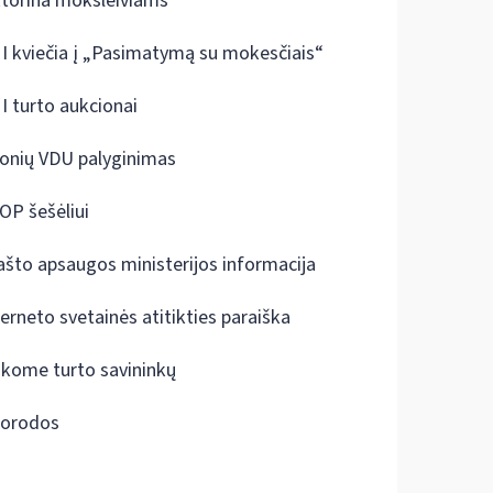
ktorina moksleiviams
I kviečia į „Pasimatymą su mokesčiais“
I turto aukcionai
onių VDU palyginimas
OP šešėliui
ašto apsaugos ministerijos informacija
terneto svetainės atitikties paraiška
škome turto savininkų
orodos