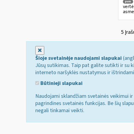
pvm
vertė
asmen
5 Įraš
Uždaryti
Šioje svetainėje naudojami slapukai
(angl
Jūsų sutikimas. Taip pat galite sutikti ir s
interneto naršyklės nustatymus ir ištrindam
Būtinieji slapukai
Naudojami sklandžiam svetainės veikimui ir 
pagrindines svetainės funkcijas. Be šių slap
negali tinkamai veikti.