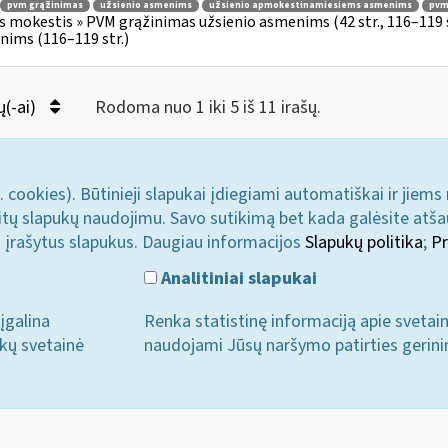
pvm grąžinimas
užsienio asmenims
užsienio apmokestinamiesiems asmenims
pvmį
s mokestis » PVM grąžinimas užsienio asmenims (42 str., 116–119
ims (116–119 str.)
ų(-ai)
Rodoma nuo 1 iki 5 iš 11 irašų.
. cookies). Būtinieji slapukai įdiegiami automatiškai ir jiems
u kitų slapukų naudojimu. Savo sutikimą bet kada galėsite atš
i įrašytus slapukus. Daugiau informacijos
Slapukų politika
;
Pr
Analitiniai slapukai
įgalina
Renka statistinę informaciją apie svetai
ukų svetainė
naudojami Jūsų naršymo patirties gerini