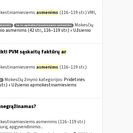
mokestinamiesiems
asmenims
(116–119 str.) VMI,
Mokesčių
smenims
ne es apmokestinamiesiems asmenims
o asmenims (42 str., 116–119 str.) » Užsienio
ikti PVM sąskaitų faktūrų
ar
mokestinamiesiems
asmenims
(116–119 str.)
Mokesčių žinyno kategorijos:
Pridėtinės
s
 str.) » Užsienio apmokestinamiesiems
 negrąžinamas?
okestinamiesiems asmenims (116–119 str.)
urą; apgyvendinimo...