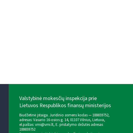
Valstybinė mokesčių inspekcija prie
Lietuvos Respublikos finansų ministerijos
Biudžetinė įstaiga. Juridinio asmens kodas — 188659752,
adresas: Vasario 16-osios g. 14, 01107 Vilnius, Lietuva,
el.paštas:
vmi@vmi.lt
, E. pristatymo dėžutės adresas
188659752