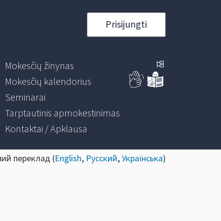
Prisijungti
Mokesčių žinynas
Mokesčių kalendorius
Seminarai
Tarptautinis apmokestinimas
Kontaktai / Apklausa
ний переклад (
English
,
Русский
,
Українська
)