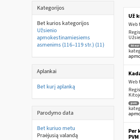
Kategorijos
Už k
Bet kurios kategorijos
Web t
Užsienio
Regis
apmokestinamiesiems
Užsie
asmenims (116–119 str.)
(11)
50 eur
kateg
apmo
Aplankai
Kad
Web t
Bet kurį aplanką
Regis
Kitoj
pvm
kateg
Parodymo data
apmo
Bet kuriuo metu
Per 
Praėjusią valandą
PVM 