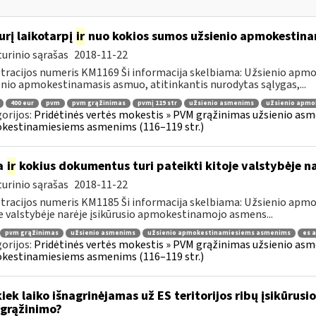
urį laikotarpį
ir
nuo kokios sumos užsienio apmokestin
urinio sąrašas
2018-11-22
tracijos numeris KM1169 Ši informacija skelbiama: Užsienio ap
nio apmokestinamasis asmuo, atitinkantis nurodytas sąlygas,...
400 eur
pvm
pvm grąžinimas
pvmį 119 str
užsienio asmenims
užsienio apmo
orijos:
Pridėtinės vertės mokestis » PVM grąžinimas užsienio asmen
kestinamiesiems asmenims (116–119 str.)
a
ir
kokius dokumentus turi pateikti kitoje valstybėje n
urinio sąrašas
2018-11-22
tracijos numeris KM1185 Ši informacija skelbiama: Užsienio ap
e valstybėje narėje įsikūrusio apmokestinamojo asmens...
pvm grąžinimas
užsienio asmenims
užsienio apmokestinamiesiems asmenims
es 
orijos:
Pridėtinės vertės mokestis » PVM grąžinimas užsienio asmen
kestinamiesiems asmenims (116–119 str.)
kiek laiko išnagrinėjamas už ES teritorijos ribų įsikūr
grąžinimo?