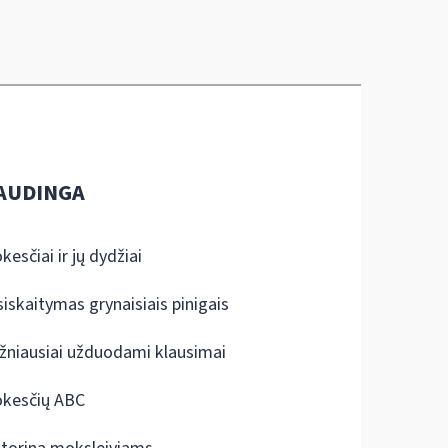
AUDINGA
kesčiai ir jų dydžiai
siskaitymas grynaisiais pinigais
žniausiai užduodami klausimai
kesčių ABC