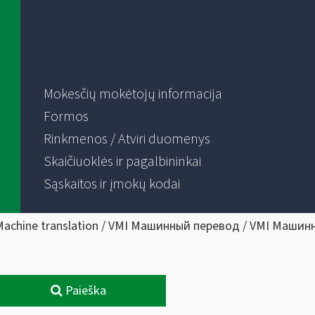
Mokesčių mokėtojų informacija
Formos
Rinkmenos / Atviri duomenys
Skaičiuoklės ir pagalbininkai
Sąskaitos ir įmokų kodai
Machine translation / VMI Машинный перевод / VMI Машин
Paieška