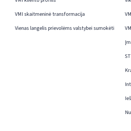
VMI kliento profilis
Vi
VMI skaitmeninė transformacija
VM
Vienas langelis prievolėms valstybei sumokėti
VM
Įm
ST
Kr
In
Ie
Nu