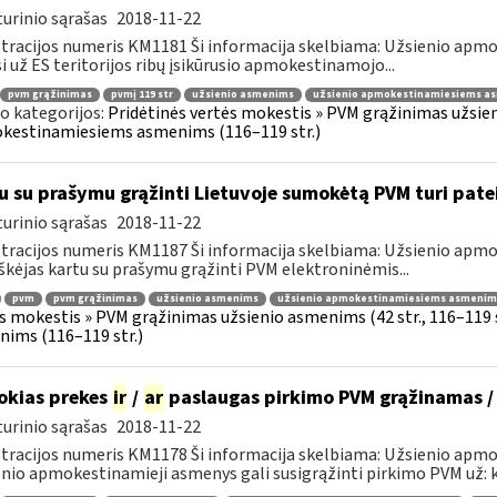
urinio sąrašas
2018-11-22
tracijos numeris KM1181 Ši informacija skelbiama: Užsienio ap
i už ES teritorijos ribų įsikūrusio apmokestinamojo...
pvm grąžinimas
pvmį 119 str
užsienio asmenims
užsienio apmokestinamiesiems a
o kategorijos:
Pridėtinės vertės mokestis » PVM grąžinimas užsieni
kestinamiesiems asmenims (116–119 str.)
u su prašymu grąžinti Lietuvoje sumokėtą PVM turi pate
urinio sąrašas
2018-11-22
tracijos numeris KM1187 Ši informacija skelbiama: Užsienio ap
škėjas kartu su prašymu grąžinti PVM elektroninėmis...
pvm
pvm grąžinimas
užsienio asmenims
užsienio apmokestinamiesiems asmenim
s mokestis » PVM grąžinimas užsienio asmenims (42 str., 116–119
ims (116–119 str.)
okias prekes
ir
/
ar
paslaugas pirkimo PVM grąžinamas /
urinio sąrašas
2018-11-22
tracijos numeris KM1178 Ši informacija skelbiama: Užsienio apm
nio apmokestinamieji asmenys gali susigrąžinti pirkimo PVM už: k