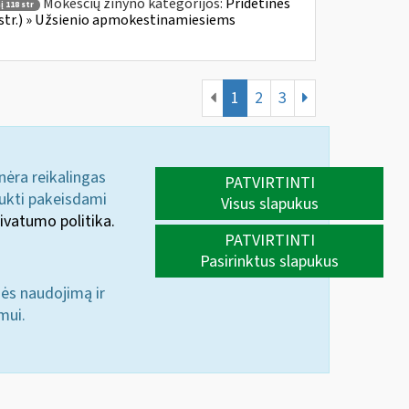
Mokesčių žinyno kategorijos:
Pridėtinės
 118 str
 str.) » Užsienio apmokestinamiesiems
1
2
3
 nėra reikalingas
PATVIRTINTI
aukti pakeisdami
Visus slapukus
ivatumo politika.
PATVIRTINTI
Pasirinktus slapukus
nės naudojimą ir
mui.