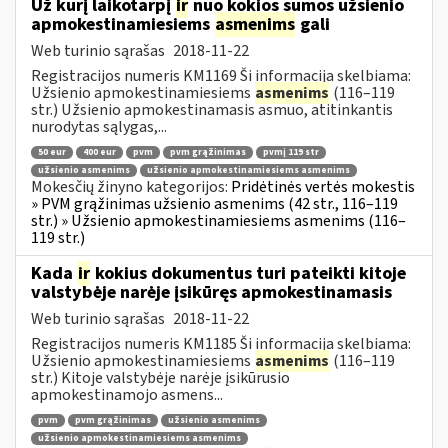
Už kurį laikotarpį
ir
nuo kokios sumos užsienio
apmokestinamiesiems
asmenims
gali
Web turinio sąrašas
2018-11-22
Registracijos numeris KM1169 Ši informacija skelbiama:
Užsienio apmokestinamiesiems
asmenims
(116–119
str.) Užsienio apmokestinamasis asmuo, atitinkantis
nurodytas sąlygas,...
50 eur
400 eur
pvm
pvm grąžinimas
pvmį 119 str
užsienio asmenims
užsienio apmokestinamiesiems asmenims
Mokesčių žinyno kategorijos:
Pridėtinės vertės mokestis
» PVM grąžinimas užsienio asmenims (42 str., 116–119
str.) » Užsienio apmokestinamiesiems asmenims (116–
119 str.)
Kada
ir
kokius dokumentus turi pateikti kitoje
valstybėje narėje įsikūręs apmokestinamasis
Web turinio sąrašas
2018-11-22
Registracijos numeris KM1185 Ši informacija skelbiama:
Užsienio apmokestinamiesiems
asmenims
(116–119
str.) Kitoje valstybėje narėje įsikūrusio
apmokestinamojo asmens...
pvm
pvm grąžinimas
užsienio asmenims
užsienio apmokestinamiesiems asmenims