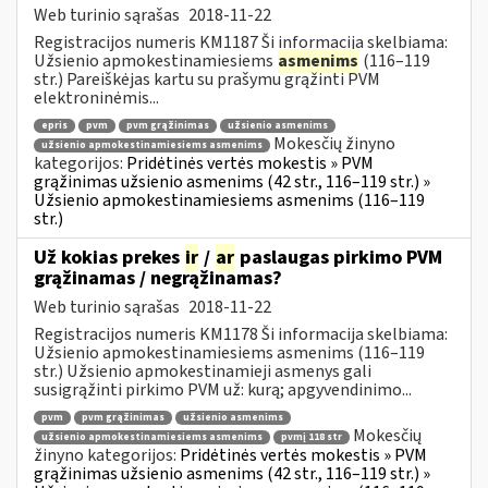
Web turinio sąrašas
2018-11-22
Registracijos numeris KM1187 Ši informacija skelbiama:
Užsienio apmokestinamiesiems
asmenims
(116–119
str.) Pareiškėjas kartu su prašymu grąžinti PVM
elektroninėmis...
epris
pvm
pvm grąžinimas
užsienio asmenims
Mokesčių žinyno
užsienio apmokestinamiesiems asmenims
kategorijos:
Pridėtinės vertės mokestis » PVM
grąžinimas užsienio asmenims (42 str., 116–119 str.) »
Užsienio apmokestinamiesiems asmenims (116–119
str.)
Už kokias prekes
ir
/
ar
paslaugas pirkimo PVM
grąžinamas / negrąžinamas?
Web turinio sąrašas
2018-11-22
Registracijos numeris KM1178 Ši informacija skelbiama:
Užsienio apmokestinamiesiems asmenims (116–119
str.) Užsienio apmokestinamieji asmenys gali
susigrąžinti pirkimo PVM už: kurą; apgyvendinimo...
pvm
pvm grąžinimas
užsienio asmenims
Mokesčių
užsienio apmokestinamiesiems asmenims
pvmį 118 str
žinyno kategorijos:
Pridėtinės vertės mokestis » PVM
grąžinimas užsienio asmenims (42 str., 116–119 str.) »