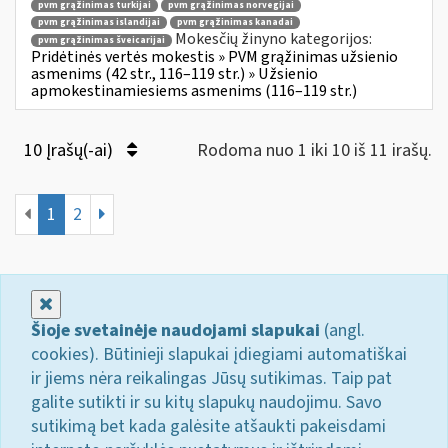
pvm grąžinimas turkijai
pvm grąžinimas norvegijai
pvm grąžinimas islandijai
pvm grąžinimas kanadai
Mokesčių žinyno kategorijos:
pvm grąžinimas šveicarijai
Pridėtinės vertės mokestis » PVM grąžinimas užsienio
asmenims (42 str., 116–119 str.) » Užsienio
apmokestinamiesiems asmenims (116–119 str.)
10 Įrašų(-ai)
Rodoma nuo 1 iki 10 iš 11 irašų.
1
2
Uždaryti
Šioje svetainėje naudojami slapukai
(angl.
cookies). Būtinieji slapukai įdiegiami automatiškai
ir jiems nėra reikalingas Jūsų sutikimas. Taip pat
galite sutikti ir su kitų slapukų naudojimu. Savo
sutikimą bet kada galėsite atšaukti pakeisdami