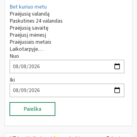
Bet kuriuo metu
Praėjusią valandą
Paskutines 24 valandas
Praėjusią savaitę
Praėjusį mėnesį
Praėjusiais metais
Laikotarpyje…
Nuo
Iki
Paieška