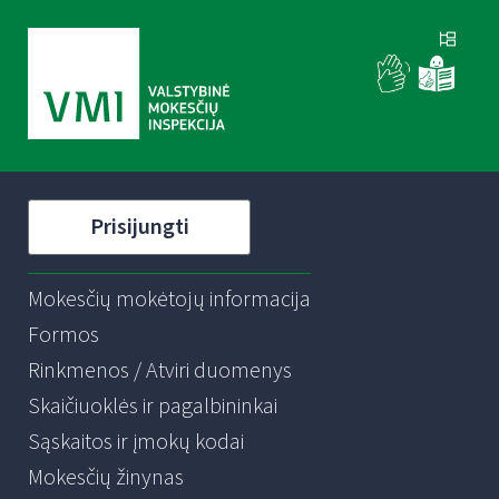
Prisijungti
Mokesčių mokėtojų informacija
Formos
Rinkmenos / Atviri duomenys
Skaičiuoklės ir pagalbininkai
Sąskaitos ir įmokų kodai
Mokesčių žinynas