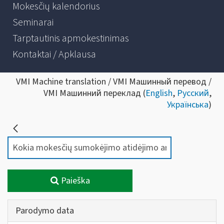
Mokesčių kalendorius
Seminarai
Tarptautinis apmokestinimas
Kontaktai / Apklausa
VMI Machine translation / VMI Машинный перевод /
VMI Машинний переклад (
English
,
Русский
,
Українська
)
Paieška
Parodymo data