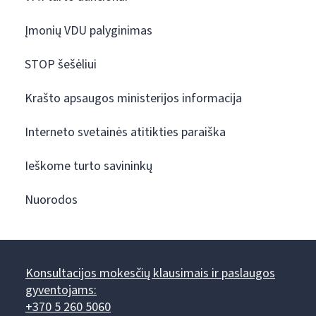
Įmonių VDU palyginimas
STOP šešėliui
Krašto apsaugos ministerijos informacija
Interneto svetainės atitikties paraiška
Ieškome turto savininkų
Nuorodos
Konsultacijos mokesčių klausimais ir paslaugos
gyventojams:
+370 5 260 5060