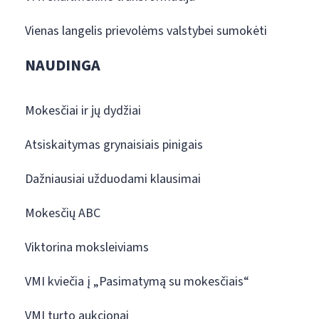
Vienas langelis prievolėms valstybei sumokėti
NAUDINGA
Mokesčiai ir jų dydžiai
Atsiskaitymas grynaisiais pinigais
Dažniausiai užduodami klausimai
Mokesčių ABC
Viktorina moksleiviams
VMI kviečia į „Pasimatymą su mokesčiais“
VMI turto aukcionai