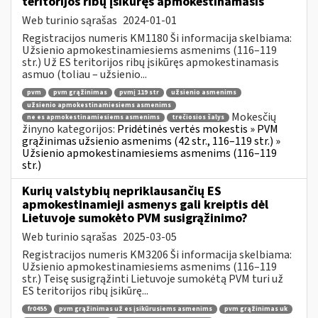
teritorijos ribų įsikūręs apmokestinamasis
Web turinio sąrašas
2024-01-01
Registracijos numeris KM1180 Ši informacija skelbiama:
Užsienio apmokestinamiesiems asmenims (116–119
str.) Už ES teritorijos ribų įsikūręs apmokestinamasis
asmuo (toliau – užsienio...
pvm
pvm grąžinimas
pvmį 119 str
užsienio asmenims
užsienio apmokestinamiesiems asmenims
Mokesčių
ne es apmokestinamiesiems asmenims
trečiosios šalys
žinyno kategorijos:
Pridėtinės vertės mokestis » PVM
grąžinimas užsienio asmenims (42 str., 116–119 str.) »
Užsienio apmokestinamiesiems asmenims (116–119
str.)
Kurių valstybių nepriklausančių ES
apmokestinamieji asmenys gali kreiptis dėl
Lietuvoje sumokėto PVM susigrąžinimo?
Web turinio sąrašas
2025-03-05
Registracijos numeris KM3206 Ši informacija skelbiama:
Užsienio apmokestinamiesiems asmenims (116–119
str.) Teisę susigrąžinti Lietuvoje sumokėtą PVM turi už
ES teritorijos ribų įsikūrę...
fr0455
pvm grąžinimas už es įsikūrusiems asmenims
pvm grąžinimas uk