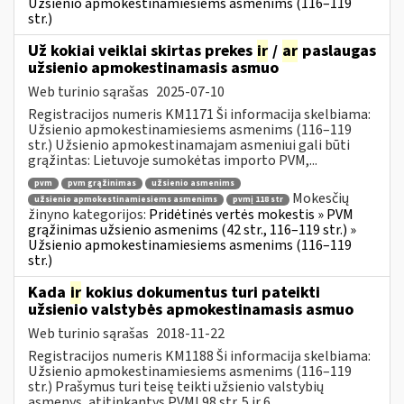
Užsienio apmokestinamiesiems asmenims (116–119
str.)
Už kokiai veiklai skirtas prekes
ir
/
ar
paslaugas
užsienio apmokestinamasis asmuo
Web turinio sąrašas
2025-07-10
Registracijos numeris KM1171 Ši informacija skelbiama:
Užsienio apmokestinamiesiems asmenims (116–119
str.) Užsienio apmokestinamajam asmeniui gali būti
grąžintas: Lietuvoje sumokėtas importo PVM,...
pvm
pvm grąžinimas
užsienio asmenims
Mokesčių
užsienio apmokestinamiesiems asmenims
pvmį 118 str
žinyno kategorijos:
Pridėtinės vertės mokestis » PVM
grąžinimas užsienio asmenims (42 str., 116–119 str.) »
Užsienio apmokestinamiesiems asmenims (116–119
str.)
Kada
ir
kokius dokumentus turi pateikti
užsienio valstybės apmokestinamasis asmuo
Web turinio sąrašas
2018-11-22
Registracijos numeris KM1188 Ši informacija skelbiama:
Užsienio apmokestinamiesiems asmenims (116–119
str.) Prašymus turi teisę teikti užsienio valstybių
asmenys, atitinkantys PVMĮ 98 str. 5 ir 6...