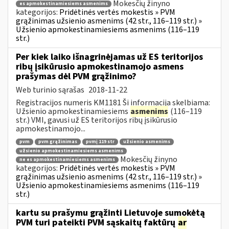
Mokesčių žinyno
es apmokestinamiesiems asmenims
kategorijos:
Pridėtinės vertės mokestis » PVM
grąžinimas užsienio asmenims (42 str., 116–119 str.) »
Užsienio apmokestinamiesiems asmenims (116–119
str.)
Per kiek laiko išnagrinėjamas už ES teritorijos
ribų įsikūrusio apmokestinamojo asmens
prašymas dėl PVM grąžinimo?
Web turinio sąrašas
2018-11-22
Registracijos numeris KM1181 Ši informacija skelbiama:
Užsienio apmokestinamiesiems
asmenims
(116–119
str.) VMI, gavusi už ES teritorijos ribų įsikūrusio
apmokestinamojo...
pvm
pvm grąžinimas
pvmį 119 str
užsienio asmenims
užsienio apmokestinamiesiems asmenims
Mokesčių žinyno
ne es apmokestinamiesiems asmenims
kategorijos:
Pridėtinės vertės mokestis » PVM
grąžinimas užsienio asmenims (42 str., 116–119 str.) »
Užsienio apmokestinamiesiems asmenims (116–119
str.)
kartu su prašymu grąžinti Lietuvoje sumokėtą
PVM turi pateikti PVM sąskaitų faktūrų
ar