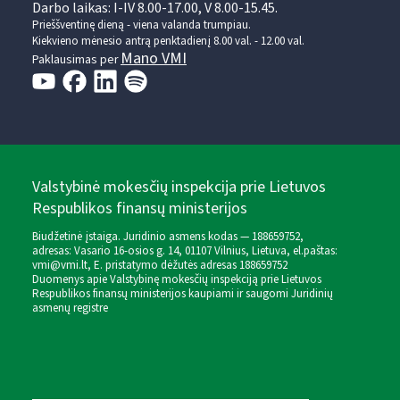
Darbo laikas: I-IV 8.00-17.00, V 8.00-15.45.
Prieššventinę dieną - viena valanda trumpiau.
Kiekvieno mėnesio antrą penktadienį 8.00 val. - 12.00 val.
Mano VMI
Paklausimas per
Valstybinė mokesčių inspekcija prie Lietuvos
Respublikos finansų ministerijos
Biudžetinė įstaiga. Juridinio asmens kodas — 188659752,
adresas: Vasario 16-osios g. 14, 01107 Vilnius, Lietuva, el.paštas:
vmi@vmi.lt
, E. pristatymo dėžutės adresas 188659752
Duomenys apie Valstybinę mokesčių inspekciją prie Lietuvos
Respublikos finansų ministerijos kaupiami ir saugomi Juridinių
asmenų registre