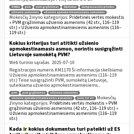
fr0601
pvm
pvm grąžinimas
ūkininkai
kompensacinis priedas
užsienio asmenims
užsienio apmokestinamiesiems asmenims
Mokesčių žinyno kategorijos:
Pridėtinės vertės mokestis
» PVM grąžinimas užsienio asmenims (42 str., 116–119
str.) » Užsienio apmokestinamiesiems asmenims (116–
119 str.)
Kokius kriterijus turi atitikti užsienio
apmokestinamasis asmuo, norintis susigrąžinti
Lietuvoje sumokėtą PVM?
Web turinio sąrašas
2025-07-10
Registracijos numeris KM1170 Ši informacija skelbiama:
Užsienio apmokestinamiesiems asmenims (116–119
str.) Teisė susigrąžinti PVM, sumokėtą Lietuvoje,
suteikiama užsienio apmokestinamiesiems...
pvm
pvm grąžinimas
užsienio asmenims
Mokesčių
užsienio apmokestinamiesiems asmenims
pvmį 117 str
žinyno kategorijos:
Pridėtinės vertės mokestis » PVM
grąžinimas užsienio asmenims (42 str., 116–119 str.) »
Užsienio apmokestinamiesiems asmenims (116–119
str.)
Kada
ir
kokius dokumentus turi pateikti už ES