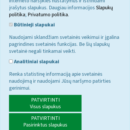
interneto naršyklės nustatymus ir ištrindami
įrašytus slapukus. Daugiau informacijos
Slapukų
politika
;
Privatumo politika.
Būtinieji slapukai
Naudojami sklandžiam svetainės veikimui ir įgalina
pagrindines svetainės funkcijas. Be šių slapukų
svetainė negali tinkamai veikti.
Analitiniai slapukai
Renka statistinę informaciją apie svetainės
naudojimą ir naudojami Jūsų naršymo patirties
gerinimui.
PATVIRTINTI
Visus slapukus
PATVIRTINTI
Pasirinktus slapukus