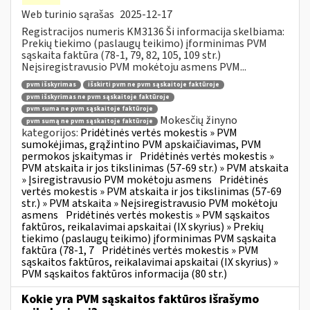
Web turinio sąrašas
2025-12-17
Registracijos numeris KM3136 Ši informacija skelbiama:
Prekių tiekimo (paslaugų teikimo) įforminimas PVM
sąskaita faktūra (78-1, 79, 82, 105, 109 str.)
Neįsiregistravusio PVM mokėtoju asmens PVM...
pvm išskyrimas
išskirti pvm ne pvm sąskaitoje faktūroje
pvm išskyrimas ne pvm sąskaitoje faktūroje
pvm suma ne pvm sąskaitoje faktūroje
Mokesčių žinyno
pvm sumą ne pvm sąskaitoje faktūroje
kategorijos:
Pridėtinės vertės mokestis » PVM
sumokėjimas, grąžintino PVM apskaičiavimas, PVM
permokos įskaitymas ir
Pridėtinės vertės mokestis »
PVM atskaita ir jos tikslinimas (57-69 str.) » PVM atskaita
» Įsiregistravusio PVM mokėtoju asmens
Pridėtinės
vertės mokestis » PVM atskaita ir jos tikslinimas (57-69
str.) » PVM atskaita » Neįsiregistravusio PVM mokėtoju
asmens
Pridėtinės vertės mokestis » PVM sąskaitos
faktūros, reikalavimai apskaitai (IX skyrius) » Prekių
tiekimo (paslaugų teikimo) įforminimas PVM sąskaita
faktūra (78-1, 7
Pridėtinės vertės mokestis » PVM
sąskaitos faktūros, reikalavimai apskaitai (IX skyrius) »
PVM sąskaitos faktūros informacija (80 str.)
Kokie yra PVM sąskaitos faktūros išrašymo