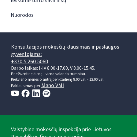
Ieškome turto savininkų
Nuorodos
Konsultacijos mokesčių klausimais ir paslaugos
gyventojams:
+370 5 260 5060
Darbo laikas: I-IV 8.00-17.00, V 8.00-15.45.
Prieššventinę dieną - viena valanda trumpiau.
Kiekvieno mėnesio antrą penktadienį 8.00 val. - 12.00 val.
Mano VMI
Paklausimas per
Valstybinė mokesčių inspekcija prie Lietuvos
Respublikos finansų ministerijos