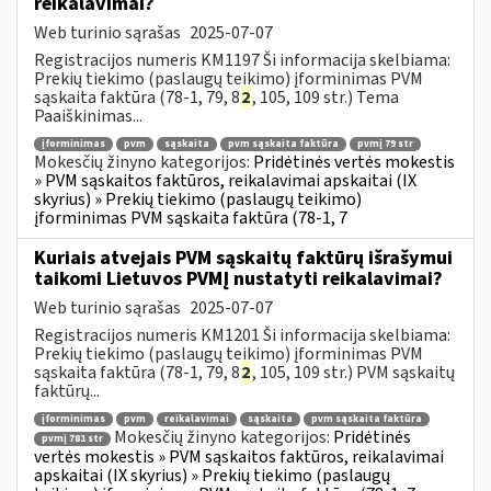
reikalavimai?
Web turinio sąrašas
2025-07-07
Registracijos numeris KM1197 Ši informacija skelbiama:
Prekių tiekimo (paslaugų teikimo) įforminimas PVM
sąskaita faktūra (78-1, 79, 8
2
, 105, 109 str.) Tema
Paaiškinimas...
įforminimas
pvm
sąskaita
pvm sąskaita faktūra
pvmį 79 str
Mokesčių žinyno kategorijos:
Pridėtinės vertės mokestis
» PVM sąskaitos faktūros, reikalavimai apskaitai (IX
skyrius) » Prekių tiekimo (paslaugų teikimo)
įforminimas PVM sąskaita faktūra (78-1, 7
Kuriais atvejais PVM sąskaitų faktūrų išrašymui
taikomi Lietuvos PVMĮ nustatyti reikalavimai?
Web turinio sąrašas
2025-07-07
Registracijos numeris KM1201 Ši informacija skelbiama:
Prekių tiekimo (paslaugų teikimo) įforminimas PVM
sąskaita faktūra (78-1, 79, 8
2
, 105, 109 str.) PVM sąskaitų
faktūrų...
įforminimas
pvm
reikalavimai
sąskaita
pvm sąskaita faktūra
Mokesčių žinyno kategorijos:
Pridėtinės
pvmį 781 str
vertės mokestis » PVM sąskaitos faktūros, reikalavimai
apskaitai (IX skyrius) » Prekių tiekimo (paslaugų