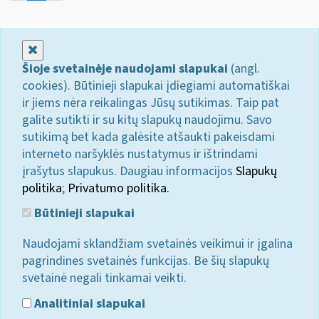
Uždaryti
Šioje svetainėje naudojami slapukai
(angl.
cookies). Būtinieji slapukai įdiegiami automatiškai
ir jiems nėra reikalingas Jūsų sutikimas. Taip pat
galite sutikti ir su kitų slapukų naudojimu. Savo
sutikimą bet kada galėsite atšaukti pakeisdami
interneto naršyklės nustatymus ir ištrindami
įrašytus slapukus. Daugiau informacijos
Slapukų
politika
;
Privatumo politika.
Būtinieji slapukai
Naudojami sklandžiam svetainės veikimui ir įgalina
pagrindines svetainės funkcijas. Be šių slapukų
svetainė negali tinkamai veikti.
Analitiniai slapukai