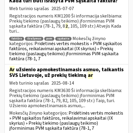
Kada turi būti išrašyta PVM sąskaita faktūra?
Web turinio sąrašas
2025-07-07
Registracijos numeris KM1200 Ši informacija skelbiama:
Prekių tiekimo (paslaugų teikimo) įforminimas PVM
sąskaita faktūra (78-1, 79, 8
2
, 105, 109 str.) Atvejis Kada
turi...
Mokesčių žinyno
faktūra
išrašymas
pvm
sąskaita
kategorijos:
Pridėtinės vertės mokestis » PVM sąskaitos
faktūros, reikalavimai apskaitai (IX skyrius) » Prekių
tiekimo (paslaugų teikimo) įforminimas PVM sąskaita
faktūra (78-1, 7
Ar
užsienio apmokestinamasis asmuo, taikantis
SVS Lietuvoje, už prekių tiekimą
ar
Web turinio sąrašas
2025-08-14
Registracijos numeris KM3630 Ši informacija skelbiama:
Prekių tiekimo (paslaugų teikimo) įforminimas PVM
sąskaita faktūra (78-1, 79, 82, 105, 109 str.) Taip, turi.
Užsienio apmokestinamasis asmuo,...
Mokesčių žinyno kategorijos:
Pridėtinės vertės mokestis
» PVM sąskaitos faktūros, reikalavimai apskaitai (IX
skyrius) » Prekių tiekimo (paslaugų teikimo)
įforminimas PVM sąskaita faktūra (78-1, 7