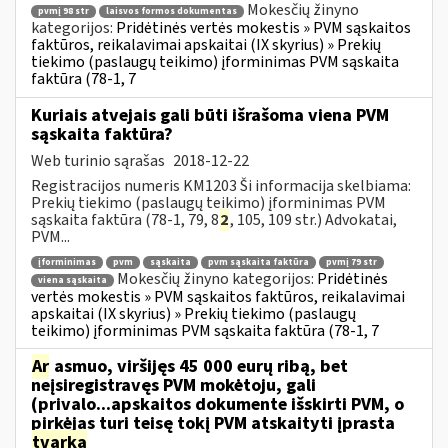
Mokesčių žinyno
pvmį 98 str
laisvos formos dokumentas
kategorijos:
Pridėtinės vertės mokestis » PVM sąskaitos
faktūros, reikalavimai apskaitai (IX skyrius) » Prekių
tiekimo (paslaugų teikimo) įforminimas PVM sąskaita
faktūra (78-1, 7
Kuriais atvejais gali būti išrašoma viena PVM
sąskaita faktūra?
Web turinio sąrašas
2018-12-22
Registracijos numeris KM1203 Ši informacija skelbiama:
Prekių tiekimo (paslaugų teikimo) įforminimas PVM
sąskaita faktūra (78-1, 79, 8
2
, 105, 109 str.) Advokatai,
PVM...
įforminimas
pvm
sąskaita
pvm sąskaita faktūra
pvmį 79 str
Mokesčių žinyno kategorijos:
Pridėtinės
viena sąskaita
vertės mokestis » PVM sąskaitos faktūros, reikalavimai
apskaitai (IX skyrius) » Prekių tiekimo (paslaugų
teikimo) įforminimas PVM sąskaita faktūra (78-1, 7
Ar
asmuo, viršijęs 45 000 eurų ribą, bet
neįsiregistravęs PVM mokėtoju, gali
(privalo...apskaitos dokumente išskirti PVM, o
pirkėjas turi teisę tokį PVM atskaityti įprasta
tvarka