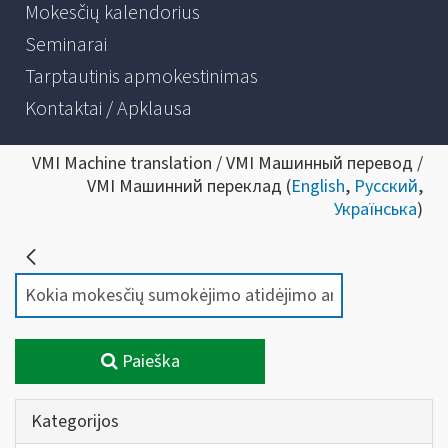
Mokesčių kalendorius
Seminarai
Tarptautinis apmokestinimas
Kontaktai / Apklausa
VMI Machine translation / VMI Машинный перевод /
VMI Машинний переклад (
English
,
Русский
,
Українська
)
Paieška
Kategorijos