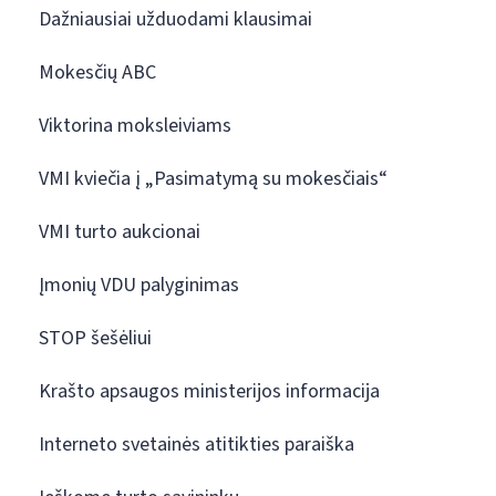
Dažniausiai užduodami klausimai
Mokesčių ABC
Viktorina moksleiviams
VMI kviečia į „Pasimatymą su mokesčiais“
VMI turto aukcionai
Įmonių VDU palyginimas
STOP šešėliui
Krašto apsaugos ministerijos informacija
Interneto svetainės atitikties paraiška