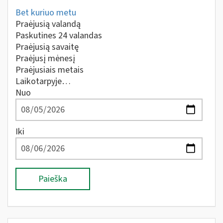
Bet kuriuo metu
Praėjusią valandą
Paskutines 24 valandas
Praėjusią savaitę
Praėjusį mėnesį
Praėjusiais metais
Laikotarpyje…
Nuo
Iki
Paieška