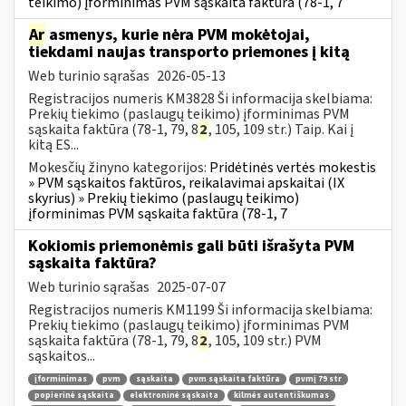
teikimo) įforminimas PVM sąskaita faktūra (78-1, 7
Ar
asmenys, kurie nėra PVM mokėtojai,
tiekdami naujas transporto priemones į kitą
Web turinio sąrašas
2026-05-13
Registracijos numeris KM3828 Ši informacija skelbiama:
Prekių tiekimo (paslaugų teikimo) įforminimas PVM
sąskaita faktūra (78-1, 79, 8
2
, 105, 109 str.) Taip. Kai į
kitą ES...
Mokesčių žinyno kategorijos:
Pridėtinės vertės mokestis
» PVM sąskaitos faktūros, reikalavimai apskaitai (IX
skyrius) » Prekių tiekimo (paslaugų teikimo)
įforminimas PVM sąskaita faktūra (78-1, 7
Kokiomis priemonėmis gali būti išrašyta PVM
sąskaita faktūra?
Web turinio sąrašas
2025-07-07
Registracijos numeris KM1199 Ši informacija skelbiama:
Prekių tiekimo (paslaugų teikimo) įforminimas PVM
sąskaita faktūra (78-1, 79, 8
2
, 105, 109 str.) PVM
sąskaitos...
įforminimas
pvm
sąskaita
pvm sąskaita faktūra
pvmį 79 str
popierinė sąskaita
elektroninė sąskaita
kilmės autentiškumas