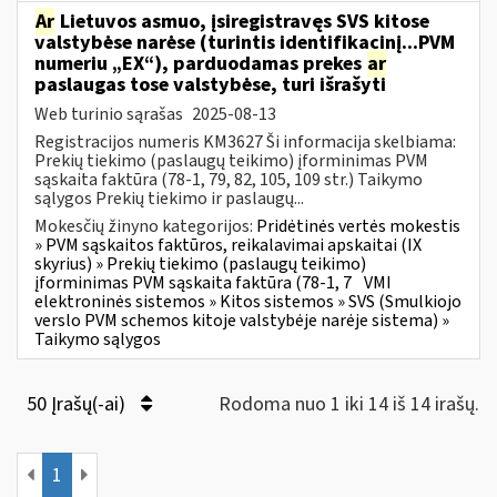
Ar
Lietuvos asmuo, įsiregistravęs SVS kitose
valstybėse narėse (turintis identifikacinį...PVM
numeriu „EX“), parduodamas prekes
ar
paslaugas tose valstybėse, turi išrašyti
Web turinio sąrašas
2025-08-13
Registracijos numeris KM3627 Ši informacija skelbiama:
Prekių tiekimo (paslaugų teikimo) įforminimas PVM
sąskaita faktūra (78-1, 79, 82, 105, 109 str.) Taikymo
sąlygos Prekių tiekimo ir paslaugų...
Mokesčių žinyno kategorijos:
Pridėtinės vertės mokestis
» PVM sąskaitos faktūros, reikalavimai apskaitai (IX
skyrius) » Prekių tiekimo (paslaugų teikimo)
įforminimas PVM sąskaita faktūra (78-1, 7
VMI
elektroninės sistemos » Kitos sistemos » SVS (Smulkiojo
verslo PVM schemos kitoje valstybėje narėje sistema) »
Taikymo sąlygos
50 Įrašų(-ai)
Rodoma nuo 1 iki 14 iš 14 irašų.
1