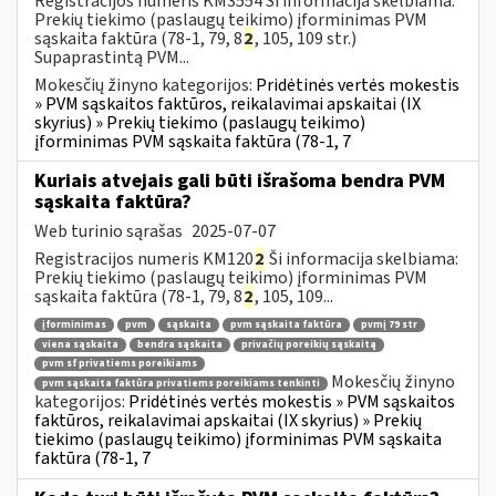
Registracijos numeris KM3554 Ši informacija skelbiama:
Prekių tiekimo (paslaugų teikimo) įforminimas PVM
sąskaita faktūra (78-1, 79, 8
2
, 105, 109 str.)
Supaprastintą PVM...
Mokesčių žinyno kategorijos:
Pridėtinės vertės mokestis
» PVM sąskaitos faktūros, reikalavimai apskaitai (IX
skyrius) » Prekių tiekimo (paslaugų teikimo)
įforminimas PVM sąskaita faktūra (78-1, 7
Kuriais atvejais gali būti išrašoma bendra PVM
sąskaita faktūra?
Web turinio sąrašas
2025-07-07
Registracijos numeris KM120
2
Ši informacija skelbiama:
Prekių tiekimo (paslaugų teikimo) įforminimas PVM
sąskaita faktūra (78-1, 79, 8
2
, 105, 109...
įforminimas
pvm
sąskaita
pvm sąskaita faktūra
pvmį 79 str
viena sąskaita
bendra sąskaita
privačių poreikių sąskaitą
pvm sf privatiems poreikiams
Mokesčių žinyno
pvm sąskaita faktūra privatiems poreikiams tenkinti
kategorijos:
Pridėtinės vertės mokestis » PVM sąskaitos
faktūros, reikalavimai apskaitai (IX skyrius) » Prekių
tiekimo (paslaugų teikimo) įforminimas PVM sąskaita
faktūra (78-1, 7