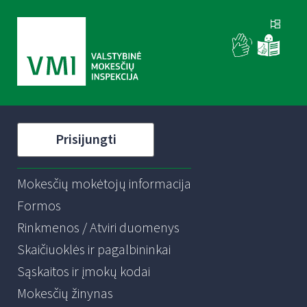
Prisijungti
Mokesčių mokėtojų informacija
Formos
Rinkmenos / Atviri duomenys
Skaičiuoklės ir pagalbininkai
Sąskaitos ir įmokų kodai
Mokesčių žinynas