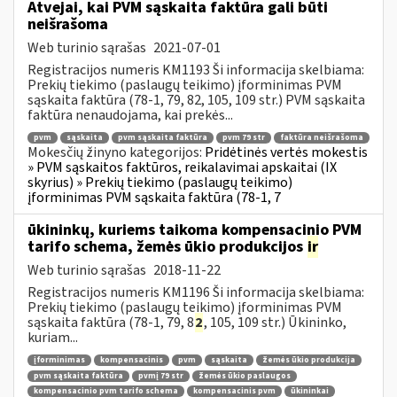
Atvejai, kai PVM sąskaita faktūra gali būti
neišrašoma
Web turinio sąrašas
2021-07-01
Registracijos numeris KM1193 Ši informacija skelbiama:
Prekių tiekimo (paslaugų teikimo) įforminimas PVM
sąskaita faktūra (78-1, 79, 82, 105, 109 str.) PVM sąskaita
faktūra nenaudojama, kai prekės...
pvm
sąskaita
pvm sąskaita faktūra
pvm 79 str
faktūra neišrašoma
Mokesčių žinyno kategorijos:
Pridėtinės vertės mokestis
» PVM sąskaitos faktūros, reikalavimai apskaitai (IX
skyrius) » Prekių tiekimo (paslaugų teikimo)
įforminimas PVM sąskaita faktūra (78-1, 7
ūkininkų, kuriems taikoma kompensacinio PVM
tarifo schema, žemės ūkio produkcijos
ir
Web turinio sąrašas
2018-11-22
Registracijos numeris KM1196 Ši informacija skelbiama:
Prekių tiekimo (paslaugų teikimo) įforminimas PVM
sąskaita faktūra (78-1, 79, 8
2
, 105, 109 str.) Ūkininko,
kuriam...
įforminimas
kompensacinis
pvm
sąskaita
žemės ūkio produkcija
pvm sąskaita faktūra
pvmį 79 str
žemės ūkio paslaugos
kompensacinio pvm tarifo schema
kompensacinis pvm
ūkininkai