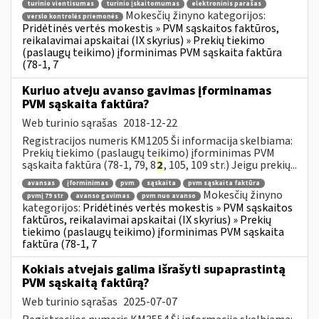
turinio vientisumas
turinio įskaitomumas
elektroninis parašas
Mokesčių žinyno kategorijos:
verslo kontrolės priemonės
Pridėtinės vertės mokestis » PVM sąskaitos faktūros,
reikalavimai apskaitai (IX skyrius) » Prekių tiekimo
(paslaugų teikimo) įforminimas PVM sąskaita faktūra
(78-1, 7
Kuriuo atveju avanso gavimas įforminamas
PVM sąskaita faktūra?
Web turinio sąrašas
2018-12-22
Registracijos numeris KM1205 Ši informacija skelbiama:
Prekių tiekimo (paslaugų teikimo) įforminimas PVM
sąskaita faktūra (78-1, 79, 8
2
, 105, 109 str.) Jeigu prekių...
avansas
įforminimas
pvm
sąskaita
pvm sąskaita faktūra
Mokesčių žinyno
pvmį 79 str
avanso gavimas
pvm nuo avanso
kategorijos:
Pridėtinės vertės mokestis » PVM sąskaitos
faktūros, reikalavimai apskaitai (IX skyrius) » Prekių
tiekimo (paslaugų teikimo) įforminimas PVM sąskaita
faktūra (78-1, 7
Kokiais atvejais galima išrašyti supaprastintą
PVM sąskaitą faktūrą?
Web turinio sąrašas
2025-07-07