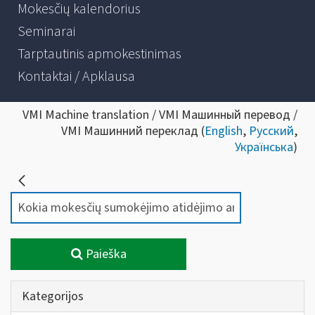
Mokesčių kalendorius
Seminarai
Tarptautinis apmokestinimas
Kontaktai / Apklausa
VMI Machine translation / VMI Машинный перевод /
VMI Машинний переклад (
English
,
Русский
,
Українська
)
Paieška
Kategorijos