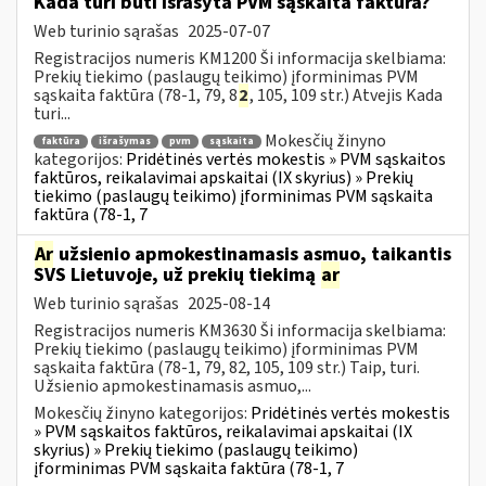
Kada turi būti išrašyta PVM sąskaita faktūra?
Web turinio sąrašas
2025-07-07
Registracijos numeris KM1200 Ši informacija skelbiama:
Prekių tiekimo (paslaugų teikimo) įforminimas PVM
sąskaita faktūra (78-1, 79, 8
2
, 105, 109 str.) Atvejis Kada
turi...
Mokesčių žinyno
faktūra
išrašymas
pvm
sąskaita
kategorijos:
Pridėtinės vertės mokestis » PVM sąskaitos
faktūros, reikalavimai apskaitai (IX skyrius) » Prekių
tiekimo (paslaugų teikimo) įforminimas PVM sąskaita
faktūra (78-1, 7
Ar
užsienio apmokestinamasis asmuo, taikantis
SVS Lietuvoje, už prekių tiekimą
ar
Web turinio sąrašas
2025-08-14
Registracijos numeris KM3630 Ši informacija skelbiama:
Prekių tiekimo (paslaugų teikimo) įforminimas PVM
sąskaita faktūra (78-1, 79, 82, 105, 109 str.) Taip, turi.
Užsienio apmokestinamasis asmuo,...
Mokesčių žinyno kategorijos:
Pridėtinės vertės mokestis
» PVM sąskaitos faktūros, reikalavimai apskaitai (IX
skyrius) » Prekių tiekimo (paslaugų teikimo)
įforminimas PVM sąskaita faktūra (78-1, 7