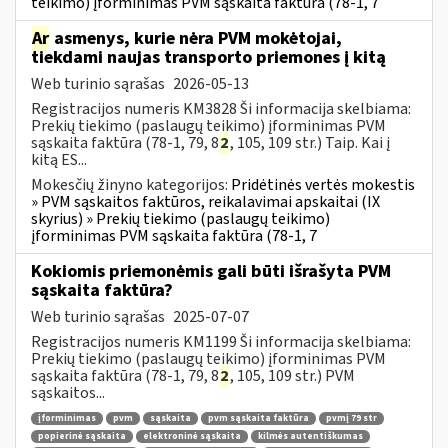
teikimo) įforminimas PVM sąskaita faktūra (78-1, 7
Ar
asmenys, kurie nėra PVM mokėtojai,
tiekdami naujas transporto priemones į kitą
Web turinio sąrašas
2026-05-13
Registracijos numeris KM3828 Ši informacija skelbiama:
Prekių tiekimo (paslaugų teikimo) įforminimas PVM
sąskaita faktūra (78-1, 79, 8
2
, 105, 109 str.) Taip. Kai į
kitą ES...
Mokesčių žinyno kategorijos:
Pridėtinės vertės mokestis
» PVM sąskaitos faktūros, reikalavimai apskaitai (IX
skyrius) » Prekių tiekimo (paslaugų teikimo)
įforminimas PVM sąskaita faktūra (78-1, 7
Kokiomis priemonėmis gali būti išrašyta PVM
sąskaita faktūra?
Web turinio sąrašas
2025-07-07
Registracijos numeris KM1199 Ši informacija skelbiama:
Prekių tiekimo (paslaugų teikimo) įforminimas PVM
sąskaita faktūra (78-1, 79, 8
2
, 105, 109 str.) PVM
sąskaitos...
įforminimas
pvm
sąskaita
pvm sąskaita faktūra
pvmį 79 str
popierinė sąskaita
elektroninė sąskaita
kilmės autentiškumas