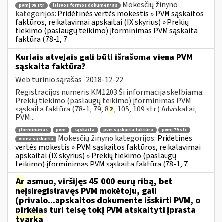
Mokesčių žinyno
pvmį 98 str
laisvos formos dokumentas
kategorijos:
Pridėtinės vertės mokestis » PVM sąskaitos
faktūros, reikalavimai apskaitai (IX skyrius) » Prekių
tiekimo (paslaugų teikimo) įforminimas PVM sąskaita
faktūra (78-1, 7
Kuriais atvejais gali būti išrašoma viena PVM
sąskaita faktūra?
Web turinio sąrašas
2018-12-22
Registracijos numeris KM1203 Ši informacija skelbiama:
Prekių tiekimo (paslaugų teikimo) įforminimas PVM
sąskaita faktūra (78-1, 79, 8
2
, 105, 109 str.) Advokatai,
PVM...
įforminimas
pvm
sąskaita
pvm sąskaita faktūra
pvmį 79 str
Mokesčių žinyno kategorijos:
Pridėtinės
viena sąskaita
vertės mokestis » PVM sąskaitos faktūros, reikalavimai
apskaitai (IX skyrius) » Prekių tiekimo (paslaugų
teikimo) įforminimas PVM sąskaita faktūra (78-1, 7
Ar
asmuo, viršijęs 45 000 eurų ribą, bet
neįsiregistravęs PVM mokėtoju, gali
(privalo...apskaitos dokumente išskirti PVM, o
pirkėjas turi teisę tokį PVM atskaityti įprasta
tvarka