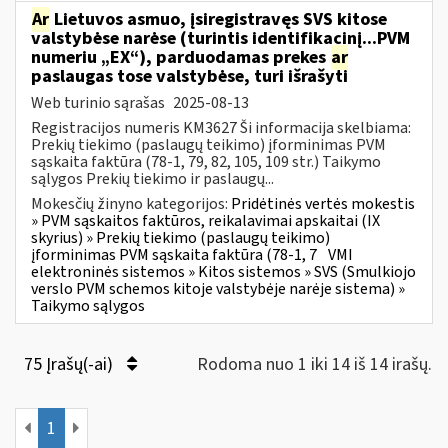
Ar
Lietuvos asmuo, įsiregistravęs SVS kitose
valstybėse narėse (turintis identifikacinį...PVM
numeriu „EX“), parduodamas prekes
ar
paslaugas tose valstybėse, turi išrašyti
Web turinio sąrašas
2025-08-13
Registracijos numeris KM3627 Ši informacija skelbiama:
Prekių tiekimo (paslaugų teikimo) įforminimas PVM
sąskaita faktūra (78-1, 79, 82, 105, 109 str.) Taikymo
sąlygos Prekių tiekimo ir paslaugų...
Mokesčių žinyno kategorijos:
Pridėtinės vertės mokestis
» PVM sąskaitos faktūros, reikalavimai apskaitai (IX
skyrius) » Prekių tiekimo (paslaugų teikimo)
įforminimas PVM sąskaita faktūra (78-1, 7
VMI
elektroninės sistemos » Kitos sistemos » SVS (Smulkiojo
verslo PVM schemos kitoje valstybėje narėje sistema) »
Taikymo sąlygos
75 Įrašų(-ai)
Rodoma nuo 1 iki 14 iš 14 irašų.
1