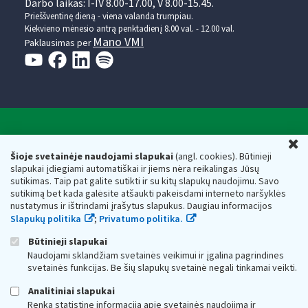
Darbo laikas: I-IV 8.00-17.00, V 8.00-15.45.
Prieššventinę dieną - viena valanda trumpiau.
Kiekvieno mėnesio antrą penktadienį 8.00 val. - 12.00 val.
Mano VMI
Paklausimas per
Valstybinė mokesčių inspekcija prie Lietuvos
U
Respublikos finansų ministerijos
Šioje svetainėje naudojami slapukai
(angl. cookies). Būtinieji
slapukai įdiegiami automatiškai ir jiems nėra reikalingas Jūsų
Biudžetinė įstaiga. Juridinio asmens kodas — 188659752,
sutikimas. Taip pat galite sutikti ir su kitų slapukų naudojimu. Savo
adresas: Vasario 16-osios g. 14, 01107 Vilnius, Lietuva, el.paštas:
sutikimą bet kada galėsite atšaukti pakeisdami interneto naršyklės
vmi@vmi.lt
, E. pristatymo dėžutės adresas 188659752
nustatymus ir ištrindami įrašytus slapukus. Daugiau informacijos
Duomenys apie Valstybinę mokesčių inspekciją prie Lietuvos
Slapukų politika
;
Privatumo politika.
Respublikos finansų ministerijos kaupiami ir saugomi Juridinių
asmenų registre
Būtinieji slapukai
Naudojami sklandžiam svetainės veikimui ir įgalina pagrindines
svetainės funkcijas. Be šių slapukų svetainė negali tinkamai veikti.
Analitiniai slapukai
Renka statistinę informaciją apie svetainės naudojimą ir