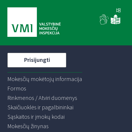
Prisijungti
Mokesčių mokėtojų informacija
Formos
Rinkmenos / Atviri duomenys
Skaičiuoklės ir pagalbininkai
Sąskaitos ir įmokų kodai
Mokesčių žinynas