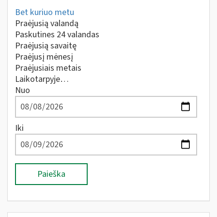
Bet kuriuo metu
Praėjusią valandą
Paskutines 24 valandas
Praėjusią savaitę
Praėjusį mėnesį
Praėjusiais metais
Laikotarpyje…
Nuo
Iki
Paieška