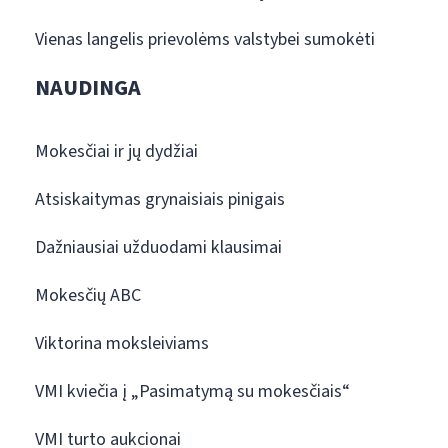
Vienas langelis prievolėms valstybei sumokėti
NAUDINGA
Mokesčiai ir jų dydžiai
Atsiskaitymas grynaisiais pinigais
Dažniausiai užduodami klausimai
Mokesčių ABC
Viktorina moksleiviams
VMI kviečia į „Pasimatymą su mokesčiais“
VMI turto aukcionai