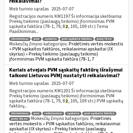
reikalavimai?
Web turinio sąrašas
2025-07-07
Registracijos numeris KM1197 Ši informacija skelbiama:
Prekių tiekimo (paslaugų teikimo) įforminimas PVM
sąskaita faktūra (78-1, 79, 8
2
, 105, 109 str.) Tema
Paaiškinimas...
įforminimas
pvm
sąskaita
pvm sąskaita faktūra
pvmį 79 str
Mokesčių žinyno kategorijos:
Pridėtinės vertės mokestis
» PVM sąskaitos faktūros, reikalavimai apskaitai (IX
skyrius) » Prekių tiekimo (paslaugų teikimo)
įforminimas PVM sąskaita faktūra (78-1, 7
Kuriais atvejais PVM sąskaitų faktūrų išrašymui
taikomi Lietuvos PVMĮ nustatyti reikalavimai?
Web turinio sąrašas
2025-07-07
Registracijos numeris KM1201 Ši informacija skelbiama:
Prekių tiekimo (paslaugų teikimo) įforminimas PVM
sąskaita faktūra (78-1, 79, 8
2
, 105, 109 str.) PVM sąskaitų
faktūrų...
įforminimas
pvm
reikalavimai
sąskaita
pvm sąskaita faktūra
Mokesčių žinyno kategorijos:
Pridėtinės
pvmį 781 str
vertės mokestis » PVM sąskaitos faktūros, reikalavimai
apskaitai (IX skyrius) » Prekių tiekimo (paslaugų