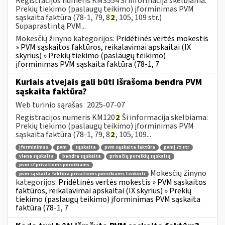
Registracijos numeris KM3554 Ši informacija skelbiama:
Prekių tiekimo (paslaugų teikimo) įforminimas PVM
sąskaita faktūra (78-1, 79, 8
2
, 105, 109 str.)
Supaprastintą PVM...
Mokesčių žinyno kategorijos:
Pridėtinės vertės mokestis
» PVM sąskaitos faktūros, reikalavimai apskaitai (IX
skyrius) » Prekių tiekimo (paslaugų teikimo)
įforminimas PVM sąskaita faktūra (78-1, 7
Kuriais atvejais gali būti išrašoma bendra PVM
sąskaita faktūra?
Web turinio sąrašas
2025-07-07
Registracijos numeris KM120
2
Ši informacija skelbiama:
Prekių tiekimo (paslaugų teikimo) įforminimas PVM
sąskaita faktūra (78-1, 79, 8
2
, 105, 109...
įforminimas
pvm
sąskaita
pvm sąskaita faktūra
pvmį 79 str
viena sąskaita
bendra sąskaita
privačių poreikių sąskaitą
pvm sf privatiems poreikiams
Mokesčių žinyno
pvm sąskaita faktūra privatiems poreikiams tenkinti
kategorijos:
Pridėtinės vertės mokestis » PVM sąskaitos
faktūros, reikalavimai apskaitai (IX skyrius) » Prekių
tiekimo (paslaugų teikimo) įforminimas PVM sąskaita
faktūra (78-1, 7