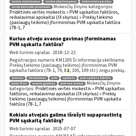
turinio vientisumas
turinio įskaitomumas
elektroninis parašas
Mokesčių žinyno kategorijos:
verslo kontrolės priemonės
Pridėtinės vertės mokestis » PVM sąskaitos faktūros,
reikalavimai apskaitai (IX skyrius) » Prekių tiekimo
(paslaugų teikimo) įforminimas PVM sąskaita faktūra
(78-1, 7
Kuriuo atveju avanso gavimas įforminamas
PVM sąskaita faktūra?
Web turinio sąrašas
2018-12-22
Registracijos numeris KM1205 Ši informacija skelbiama:
Prekių tiekimo (paslaugų teikimo) įforminimas PVM
sąskaita faktūra (78-1, 79, 8
2
, 105, 109 str.) Jeigu prekių...
avansas
įforminimas
pvm
sąskaita
pvm sąskaita faktūra
Mokesčių žinyno
pvmį 79 str
avanso gavimas
pvm nuo avanso
kategorijos:
Pridėtinės vertės mokestis » PVM sąskaitos
faktūros, reikalavimai apskaitai (IX skyrius) » Prekių
tiekimo (paslaugų teikimo) įforminimas PVM sąskaita
faktūra (78-1, 7
Kokiais atvejais galima išrašyti supaprastintą
PVM sąskaitą faktūrą?
Web turinio sąrašas
2025-07-07