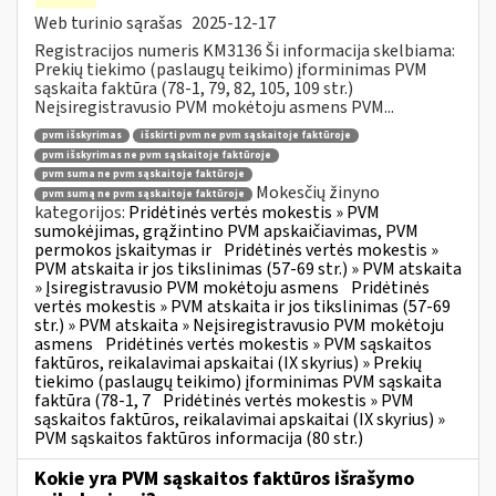
Web turinio sąrašas
2025-12-17
Registracijos numeris KM3136 Ši informacija skelbiama:
Prekių tiekimo (paslaugų teikimo) įforminimas PVM
sąskaita faktūra (78-1, 79, 82, 105, 109 str.)
Neįsiregistravusio PVM mokėtoju asmens PVM...
pvm išskyrimas
išskirti pvm ne pvm sąskaitoje faktūroje
pvm išskyrimas ne pvm sąskaitoje faktūroje
pvm suma ne pvm sąskaitoje faktūroje
Mokesčių žinyno
pvm sumą ne pvm sąskaitoje faktūroje
kategorijos:
Pridėtinės vertės mokestis » PVM
sumokėjimas, grąžintino PVM apskaičiavimas, PVM
permokos įskaitymas ir
Pridėtinės vertės mokestis »
PVM atskaita ir jos tikslinimas (57-69 str.) » PVM atskaita
» Įsiregistravusio PVM mokėtoju asmens
Pridėtinės
vertės mokestis » PVM atskaita ir jos tikslinimas (57-69
str.) » PVM atskaita » Neįsiregistravusio PVM mokėtoju
asmens
Pridėtinės vertės mokestis » PVM sąskaitos
faktūros, reikalavimai apskaitai (IX skyrius) » Prekių
tiekimo (paslaugų teikimo) įforminimas PVM sąskaita
faktūra (78-1, 7
Pridėtinės vertės mokestis » PVM
sąskaitos faktūros, reikalavimai apskaitai (IX skyrius) »
PVM sąskaitos faktūros informacija (80 str.)
Kokie yra PVM sąskaitos faktūros išrašymo