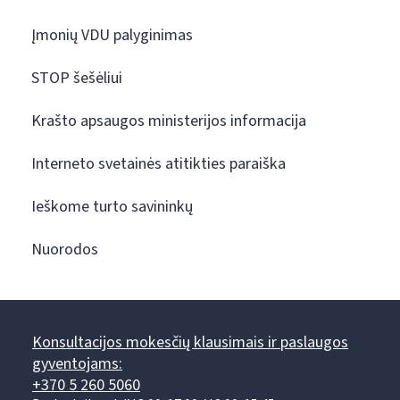
Įmonių VDU palyginimas
STOP šešėliui
Krašto apsaugos ministerijos informacija
Interneto svetainės atitikties paraiška
Ieškome turto savininkų
Nuorodos
Konsultacijos mokesčių klausimais ir paslaugos
gyventojams:
+370 5 260 5060