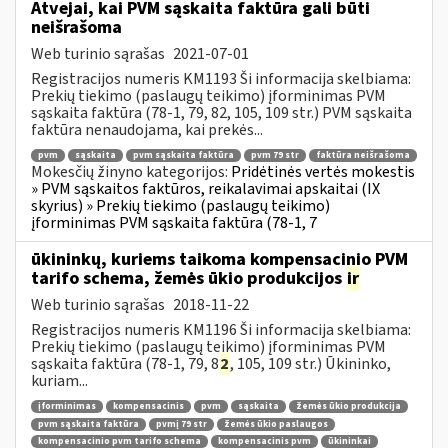
Atvejai, kai PVM sąskaita faktūra gali būti
neišrašoma
Web turinio sąrašas
2021-07-01
Registracijos numeris KM1193 Ši informacija skelbiama:
Prekių tiekimo (paslaugų teikimo) įforminimas PVM
sąskaita faktūra (78-1, 79, 82, 105, 109 str.) PVM sąskaita
faktūra nenaudojama, kai prekės...
pvm
sąskaita
pvm sąskaita faktūra
pvm 79 str
faktūra neišrašoma
Mokesčių žinyno kategorijos:
Pridėtinės vertės mokestis
» PVM sąskaitos faktūros, reikalavimai apskaitai (IX
skyrius) » Prekių tiekimo (paslaugų teikimo)
įforminimas PVM sąskaita faktūra (78-1, 7
ūkininkų, kuriems taikoma kompensacinio PVM
tarifo schema, žemės ūkio produkcijos
ir
Web turinio sąrašas
2018-11-22
Registracijos numeris KM1196 Ši informacija skelbiama:
Prekių tiekimo (paslaugų teikimo) įforminimas PVM
sąskaita faktūra (78-1, 79, 8
2
, 105, 109 str.) Ūkininko,
kuriam...
įforminimas
kompensacinis
pvm
sąskaita
žemės ūkio produkcija
pvm sąskaita faktūra
pvmį 79 str
žemės ūkio paslaugos
kompensacinio pvm tarifo schema
kompensacinis pvm
ūkininkai