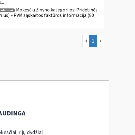
...
Mokesčių žinyno kategorijos:
Pridėtinės
adaliniui
yrius) » PVM sąskaitos faktūros informacija (80
1
AUDINGA
kesčiai ir jų dydžiai