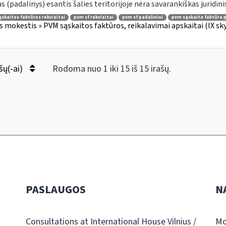
as (padalinys) esantis šalies teritorijoje nėra savarankiškas juridinis
skaitos faktūros rekvizitai
pvm sf rekvizitai
pvm sf padaliniui
pvm sąskaita faktūra p
s mokestis » PVM sąskaitos faktūros, reikalavimai apskaitai (IX sk
šų(-ai)
Rodoma nuo 1 iki 15 iš 15 irašų.
PASLAUGOS
N
Consultations at International House Vilnius /
Mo