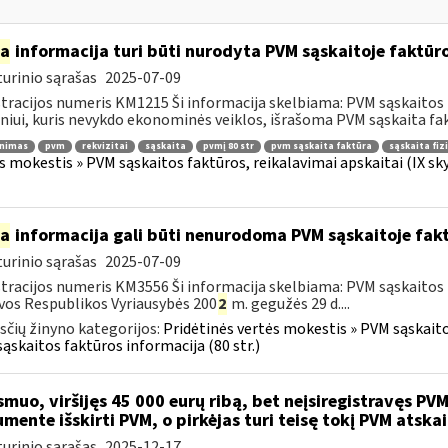
ia
informacija turi būti nurodyta PVM sąskaitoje faktūroj
urinio sąrašas
2025-07-09
tracijos numeris KM1215 Ši informacija skelbiama: PVM sąskaitos fa
iui, kuris nevykdo ekonominės veiklos, išrašoma PVM sąskaita fakt
inimas
pvm
rekvizitai
sąskaita
pvmį 80 str
pvm sąskaita faktūra
sąskaita fiz
s mokestis » PVM sąskaitos faktūros, reikalavimai apskaitai (IX sk
ia
informacija gali būti nenurodoma PVM sąskaitoje fakt
urinio sąrašas
2025-07-09
tracijos numeris KM3556 Ši informacija skelbiama: PVM sąskaitos f
vos Respublikos Vyriausybės 200
2
m. gegužės 29 d....
čių žinyno kategorijos:
Pridėtinės vertės mokestis » PVM sąskaitos
ąskaitos faktūros informacija (80 str.)
muo, viršijęs 45 000 eurų ribą, bet neįsiregistravęs PVM
mente išskirti PVM, o pirkėjas turi teisę tokį PVM atskai
urinio sąrašas
2025-12-17