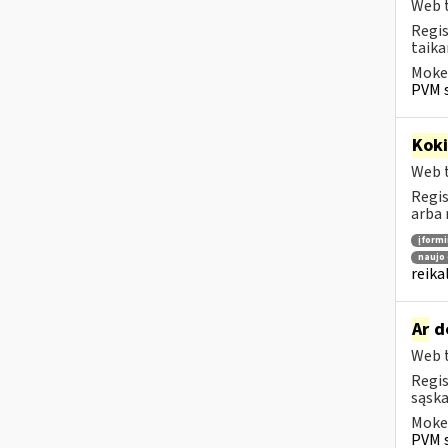
Web t
Regis
taika
Mokes
PVM s
Kok
Web t
Regis
arba 
įform
naujo 
reika
Ar
do
Web t
Regis
sąska
Mokes
PVM s