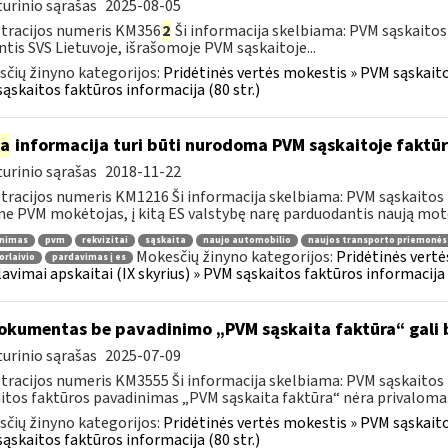
urinio sąrašas
2025-08-05
tracijos numeris KM356
2
Ši informacija skelbiama: PVM sąskaitos
ntis SVS Lietuvoje, išrašomoje PVM sąskaitoje...
čių žinyno kategorijos:
Pridėtinės vertės mokestis » PVM sąskaitos
ąskaitos faktūros informacija (80 str.)
ia
informacija turi būti nurodoma PVM sąskaitoje faktūr
urinio sąrašas
2018-11-22
tracijos numeris KM1216 Ši informacija skelbiama: PVM sąskaitos 
ne PVM mokėtojas, į kitą ES valstybę narę parduodantis naują moto
inimas
pvm
rekvizitai
sąskaita
naujo automobilio
naujos transporto priemonės
Mokesčių žinyno kategorijos:
Pridėtinės vertė
orlaivio
pardavimas į es
lavimai apskaitai (IX skyrius) » PVM sąskaitos faktūros informacija (
kumentas be pavadinimo „PVM sąskaita faktūra“ gali 
urinio sąrašas
2025-07-09
tracijos numeris KM3555 Ši informacija skelbiama: PVM sąskaitos fa
itos faktūros pavadinimas „PVM sąskaita faktūra“ nėra privaloma.
čių žinyno kategorijos:
Pridėtinės vertės mokestis » PVM sąskaitos
ąskaitos faktūros informacija (80 str.)