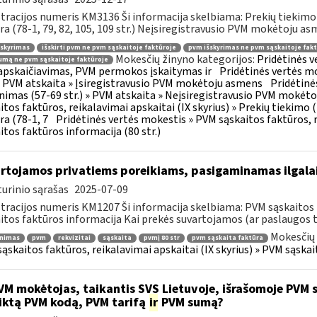
tracijos numeris KM3136 Ši informacija skelbiama: Prekių tiekim
ra (78-1, 79, 82, 105, 109 str.) Neįsiregistravusio PVM mokėtoju as
šskyrimas
išskirti pvm ne pvm sąskaitoje faktūroje
pvm išskyrimas ne pvm sąskaitoje fakt
Mokesčių žinyno kategorijos:
Pridėtinės 
mą ne pvm sąskaitoje faktūroje
pskaičiavimas, PVM permokos įskaitymas ir
Pridėtinės vertės mo
 » PVM atskaita » Įsiregistravusio PVM mokėtoju asmens
Pridėtinė
inimas (57-69 str.) » PVM atskaita » Neįsiregistravusio PVM mokėt
itos faktūros, reikalavimai apskaitai (IX skyrius) » Prekių tiekim
ra (78-1, 7
Pridėtinės vertės mokestis » PVM sąskaitos faktūros, r
itos faktūros informacija (80 str.)
rtojamos privatiems poreikiams, pasigaminamas ilgalai
urinio sąrašas
2025-07-09
tracijos numeris KM1207 Ši informacija skelbiama: PVM sąskaitos f
itos faktūros informacija Kai prekės suvartojamos (ar paslaugos t
Mokesčių 
inimas
pvm
rekvizitai
sąskaita
pvmį 80 str
pvm sąskaita faktūra
ąskaitos faktūros, reikalavimai apskaitai (IX skyrius) » PVM sąskait
M mokėtojas, taikantis SVS Lietuvoje, išrašomoje PVM są
iktą PVM kodą, PVM tarifą
ir
PVM sumą?