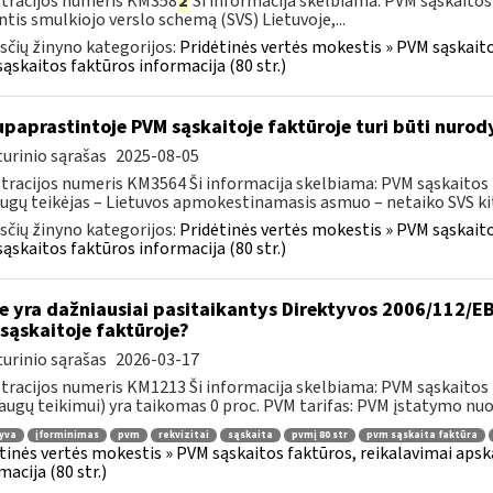
tracijos numeris KM358
2
Ši informacija skelbiama: PVM sąskaitos
ntis smulkiojo verslo schemą (SVS) Lietuvoje,...
čių žinyno kategorijos:
Pridėtinės vertės mokestis » PVM sąskaitos
ąskaitos faktūros informacija (80 str.)
paprastintoje PVM sąskaitoje faktūroje turi būti nurod
urinio sąrašas
2025-08-05
tracijos numeris KM3564 Ši informacija skelbiama: PVM sąskaitos fak
ugų teikėjas – Lietuvos apmokestinamasis asmuo – netaiko SVS kito
čių žinyno kategorijos:
Pridėtinės vertės mokestis » PVM sąskaitos
ąskaitos faktūros informacija (80 str.)
e yra dažniausiai pasitaikantys Direktyvos 2006/112/EB 
sąskaitoje faktūroje?
urinio sąrašas
2026-03-17
tracijos numeris KM1213 Ši informacija skelbiama: PVM sąskaitos fa
augų teikimui) yra taikomas 0 proc. PVM tarifas: PVM įstatymo nuos
yva
įforminimas
pvm
rekvizitai
sąskaita
pvmį 80 str
pvm sąskaita faktūra
tinės vertės mokestis » PVM sąskaitos faktūros, reikalavimai apska
macija (80 str.)