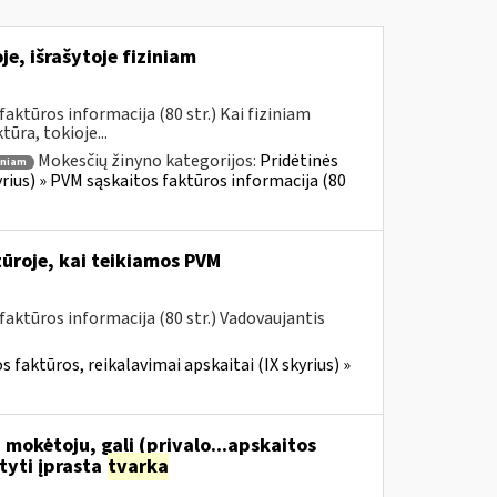
e, išrašytoje fiziniam
ktūros informacija (80 str.) Kai fiziniam
ūra, tokioje...
Mokesčių žinyno kategorijos:
Pridėtinės
iniam
yrius) » PVM sąskaitos faktūros informacija (80
ūroje, kai teikiamos PVM
aktūros informacija (80 str.) Vadovaujantis
 faktūros, reikalavimai apskaitai (IX skyrius) »
 mokėtoju, gali (privalo...apskaitos
tyti įprasta
tvarka