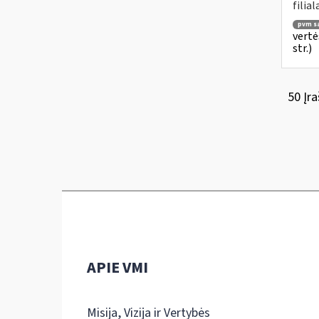
filial
pvm są
vertė
str.)
50 Įra
APIE VMI
Misija, Vizija ir Vertybės