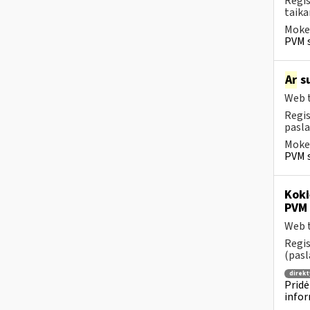
Regis
taika
Mokes
PVM s
Ar
su
Web t
Regis
pasla
Mokes
PVM s
Koki
PVM 
Web t
Regis
(pasl
direkt
Pridė
infor