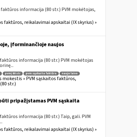
 faktūros informacija (80 str.) PVM mokėtojas,
 faktūros, reikalavimai apskaitai (IX skyrius) »
oje, įforminančioje naujos
faktūros informacija (80 str.) PVM mokėtojas
rinę...
pvmį 80 str
pvm sąskaita faktūra
naujo laivo
s mokestis » PVM sąskaitos faktūros,
80 str.)
būti pripažįstamas PVM sąskaita
ktūros informacija (80 str.) Taip, gali. PVM
..
 faktūros, reikalavimai apskaitai (IX skyrius) »