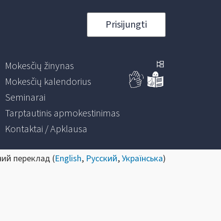
Prisijungti
Mokesčių žinynas
Mokesčių kalendorius
Seminarai
Tarptautinis apmokestinimas
Kontaktai / Apklausa
ний переклад (
English
,
Русский
,
Українська
)