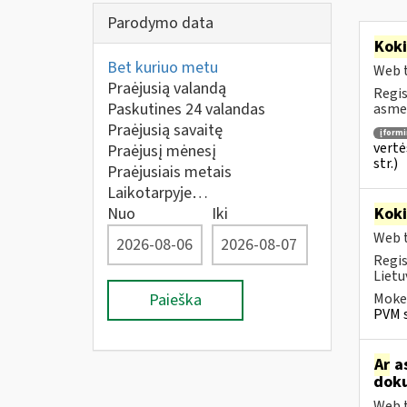
Parodymo data
Kok
Bet kuriuo metu
Web t
Praėjusią valandą
Regis
Paskutines 24 valandas
asmen
Praėjusią savaitę
įform
vertė
Praėjusį mėnesį
str.)
Praėjusiais metais
Laikotarpyje…
Nuo
Iki
Kok
Web t
Regis
Lietu
Paieška
Mokes
PVM s
Ar
as
doku
Web t