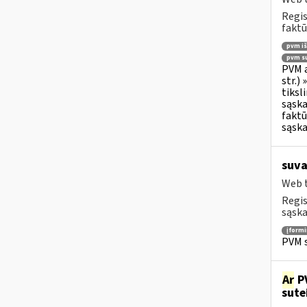
Regis
faktū
pvm i
pvm su
PVM a
str.)
tiksl
sąska
faktū
sąska
suva
Web t
Regis
sąska
įform
PVM s
Ar
PV
sute