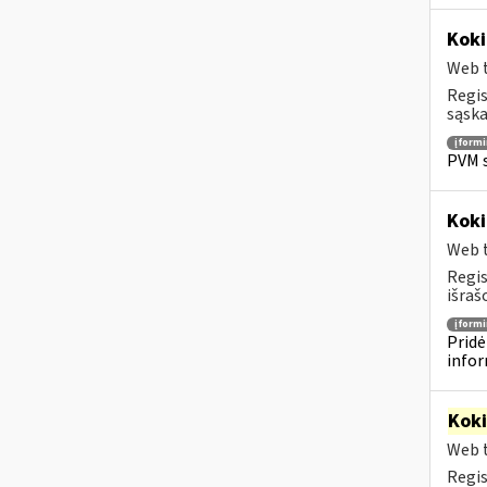
Koki
Web t
Regis
sąska
įform
PVM s
Koki
Web t
Regis
išraš
įform
Pridė
infor
Kok
Web t
Regis