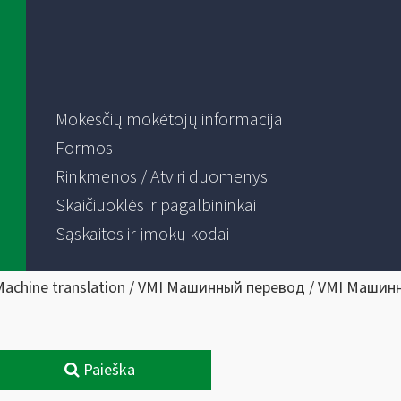
Mokesčių mokėtojų informacija
Formos
Rinkmenos / Atviri duomenys
Skaičiuoklės ir pagalbininkai
Sąskaitos ir įmokų kodai
Machine translation / VMI Машинный перевод / VMI Машин
Paieška