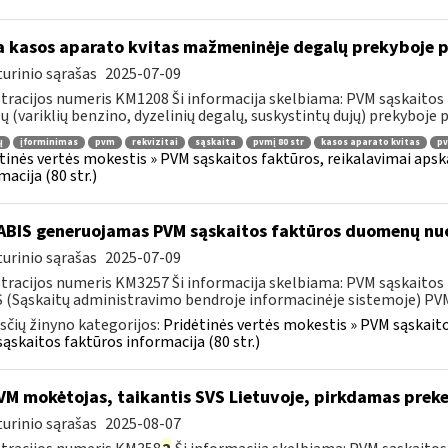
 kasos aparato kvitas mažmeninėje degalų prekyboje p
urinio sąrašas
2025-07-09
tracijos numeris KM1208 Ši informacija skelbiama: PVM sąskaitos 
ų (variklių benzino, dyzelinių degalų, suskystintų dujų) prekyboje 
ų
įforminimas
pvm
rekvizitai
sąskaita
pvmį 80 str
kasos aparato kvitas
pv
tinės vertės mokestis » PVM sąskaitos faktūros, reikalavimai apska
macija (80 str.)
BIS generuojamas PVM sąskaitos faktūros duomenų nuo
urinio sąrašas
2025-07-09
tracijos numeris KM3257 Ši informacija skelbiama: PVM sąskaitos fa
 (Sąskaitų administravimo bendroje informacinėje sistemoje) PVM 
čių žinyno kategorijos:
Pridėtinės vertės mokestis » PVM sąskaitos
ąskaitos faktūros informacija (80 str.)
M mokėtojas, taikantis SVS Lietuvoje, pirkdamas preke
urinio sąrašas
2025-08-07