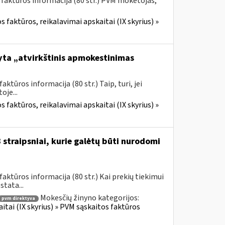
 faktūros informacija (80 str.) PVM mokėtojas,
 faktūros, reikalavimai apskaitai (IX skyrius) »
yta „atvirkštinis apmokestinimas
tūros informacija (80 str.) Taip, turi, jei
je...
 faktūros, reikalavimai apskaitai (IX skyrius) »
straipsniai, kurie galėtų būti nurodomi
ktūros informacija (80 str.) Kai prekių tiekimui
tata...
Mokesčių žinyno kategorijos:
pvm direktyva
itai (IX skyrius) » PVM sąskaitos faktūros