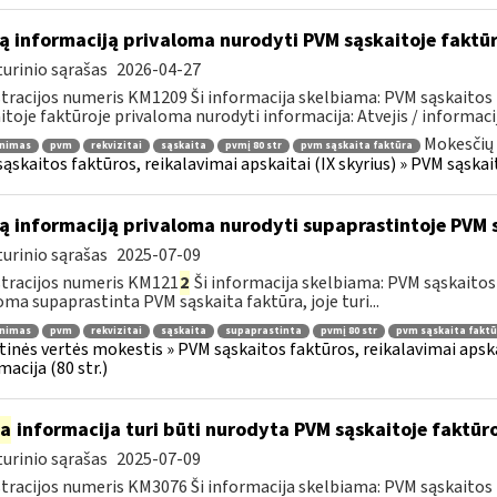
ą informaciją privaloma nurodyti PVM sąskaitoje faktū
urinio sąrašas
2026-04-27
tracijos numeris KM1209 Ši informacija skelbiama: PVM sąskaitos 
itoje faktūroje privaloma nurodyti informacija: Atvejis / informacij
Mokesčių 
inimas
pvm
rekvizitai
sąskaita
pvmį 80 str
pvm sąskaita faktūra
ąskaitos faktūros, reikalavimai apskaitai (IX skyrius) » PVM sąskait
ą informaciją privaloma nurodyti supaprastintoje PVM 
urinio sąrašas
2025-07-09
tracijos numeris KM121
2
Ši informacija skelbiama: PVM sąskaitos f
oma supaprastinta PVM sąskaita faktūra, joje turi...
inimas
pvm
rekvizitai
sąskaita
supaprastinta
pvmį 80 str
pvm sąskaita faktū
tinės vertės mokestis » PVM sąskaitos faktūros, reikalavimai apska
macija (80 str.)
ia
informacija turi būti nurodyta PVM sąskaitoje faktūroj
urinio sąrašas
2025-07-09
tracijos numeris KM3076 Ši informacija skelbiama: PVM sąskaitos f