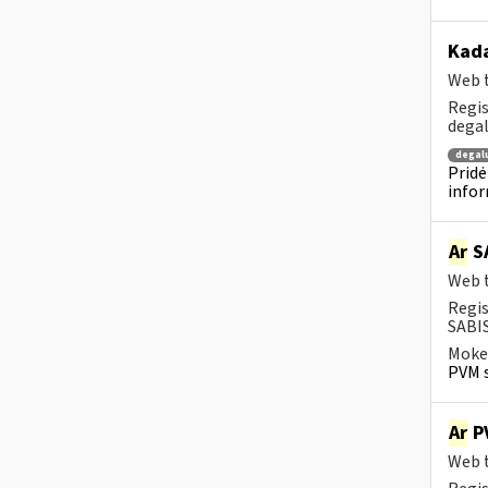
Kada
Web t
Regis
degal
degal
Pridė
infor
Ar
SA
Web t
Regis
SABIS
Mokes
PVM s
Ar
PV
Web t