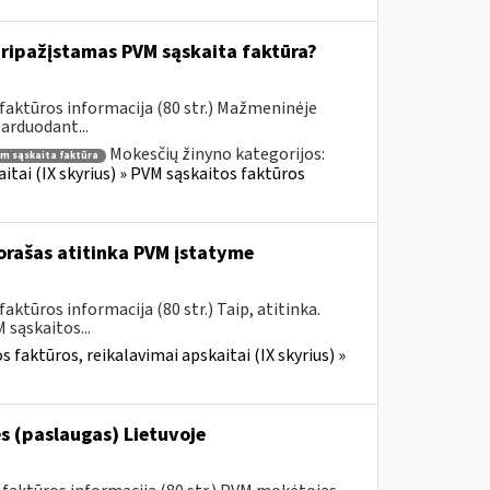
ripažįstamas PVM sąskaita faktūra?
faktūros informacija (80 str.) Mažmeninėje
parduodant...
Mokesčių žinyno kategorijos:
m sąskaita faktūra
itai (IX skyrius) » PVM sąskaitos faktūros
rašas atitinka PVM įstatyme
ktūros informacija (80 str.) Taip, atitinka.
sąskaitos...
 faktūros, reikalavimai apskaitai (IX skyrius) »
s (paslaugas) Lietuvoje