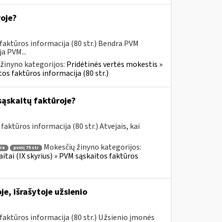
roje?
faktūros informacija (80 str.) Bendra PVM
a PVM...
žinyno kategorijos:
Pridėtinės vertės mokestis »
os faktūros informacija (80 str.)
sąskaitų faktūroje?
aktūros informacija (80 str.) Atvejais, kai
Mokesčių žinyno kategorijos:
ra
pvmį 79 str
itai (IX skyrius) » PVM sąskaitos faktūros
e, išrašytoje užsienio
aktūros informacija (80 str.) Užsienio įmonės