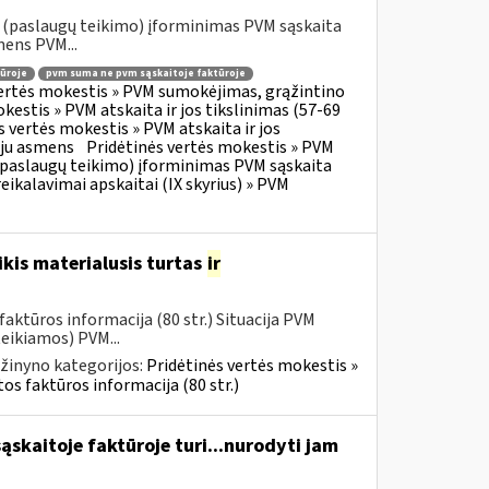
o (paslaugų teikimo) įforminimas PVM sąskaita
mens PVM...
ūroje
pvm suma ne pvm sąskaitoje faktūroje
vertės mokestis » PVM sumokėjimas, grąžintino
kestis » PVM atskaita ir jos tikslinimas (57-69
s vertės mokestis » PVM atskaita ir jos
oju asmens
Pridėtinės vertės mokestis » PVM
o (paslaugų teikimo) įforminimas PVM sąskaita
eikalavimai apskaitai (IX skyrius) » PVM
kis materialusis turtas
ir
aktūros informacija (80 str.) Situacija PVM
eikiamos) PVM...
žinyno kategorijos:
Pridėtinės vertės mokestis »
os faktūros informacija (80 str.)
skaitoje faktūroje turi...nurodyti jam