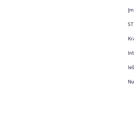
Įm
ST
Kr
In
Ie
Nu