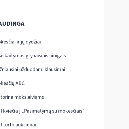
AUDINGA
kesčiai ir jų dydžiai
siskaitymas grynaisiais pinigais
žniausiai užduodami klausimai
kesčių ABC
ktorina moksleiviams
I kviečia į „Pasimatymą su mokesčiais“
I turto aukcionai