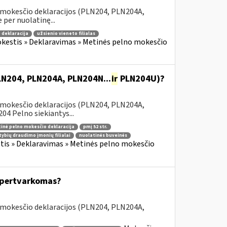
 mokesčio deklaracijos (PLN204, PLN204A,
 per nuolatinę...
 deklaracija
užsienio vieneto filialas
kestis » Deklaravimas » Metinės pelno mokesčio
PLN204, PLN204A, PLN204N...
ir
PLN204U)?
 mokesčio deklaracijos (PLN204, PLN204A,
 Pelno siekiantys...
inė pelno mokesčio deklaracija
pmį 52 str.
tybių draudimo įmonių filialai
nuolatinės buveinės
is » Deklaravimas » Metinės pelno mokesčio
s pertvarkomas?
 mokesčio deklaracijos (PLN204, PLN204A,