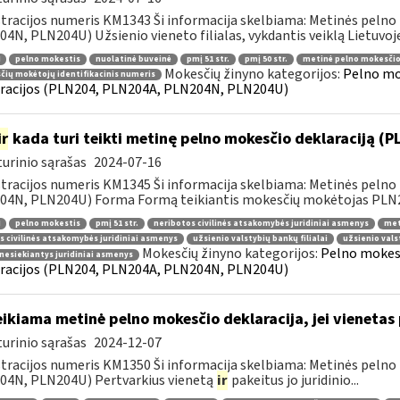
tracijos numeris KM1343 Ši informacija skelbiama: Metinės pelno
4N, PLN204U) Užsienio vieneto filialas, vykdantis veiklą Lietuvoje
pelno mokestis
nuolatinė buveinė
pmį 51 str.
pmį 50 str.
metinė pelno mokesčio
Mokesčių žinyno kategorijos:
Pelno mo
ių mokėtojų identifikacinis numeris
racijos (PLN204, PLN204A, PLN204N, PLN204U)
ir
kada turi teikti metinę pelno mokesčio deklaraciją (
urinio sąrašas
2024-07-16
tracijos numeris KM1345 Ši informacija skelbiama: Metinės pelno
4N, PLN204U) Forma Formą teikiantis mokesčių mokėtojas PLN204
pelno mokestis
pmį 51 str.
neribotos civilinės atsakomybės juridiniai asmenys
met
s civilinės atsakomybės juridiniai asmenys
užsienio valstybių bankų filialai
užsienio vals
Mokesčių žinyno kategorijos:
Pelno mokest
nesiekiantys juridiniai asmenys
racijos (PLN204, PLN204A, PLN204N, PLN204U)
ikiama metinė pelno mokesčio deklaracija, jei vieneta
urinio sąrašas
2024-12-07
tracijos numeris KM1350 Ši informacija skelbiama: Metinės pelno
04N, PLN204U) Pertvarkius vienetą
ir
pakeitus jo juridinio...