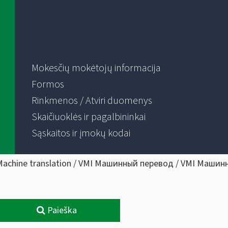
Mokesčių mokėtojų informacija
Formos
Rinkmenos / Atviri duomenys
Skaičiuoklės ir pagalbininkai
Sąskaitos ir įmokų kodai
Machine translation / VMI Машинный перевод / VMI Машин
Paieška