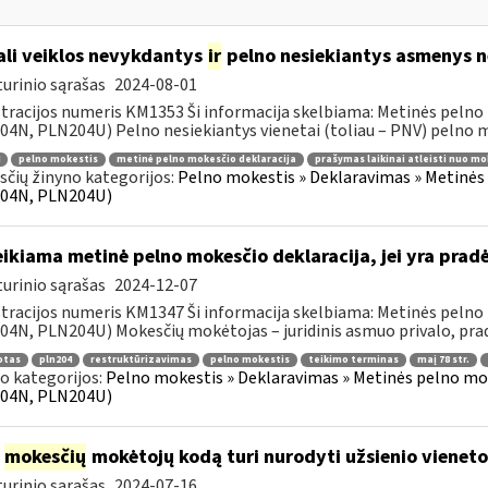
li veiklos nevykdantys
ir
pelno nesiekiantys asmenys ne
urinio sąrašas
2024-08-01
tracijos numeris KM1353 Ši informacija skelbiama: Metinės pelno
4N, PLN204U) Pelno nesiekiantys vienetai (toliau – PNV) pelno mo
pelno mokestis
metinė pelno mokesčio deklaracija
prašymas laikinai atleisti nuo mo
čių žinyno kategorijos:
Pelno mokestis » Deklaravimas » Metinės
04N, PLN204U)
ikiama metinė pelno mokesčio deklaracija, jei yra pra
urinio sąrašas
2024-12-07
tracijos numeris KM1347 Ši informacija skelbiama: Metinės pelno
4N, PLN204U) Mokesčių mokėtojas – juridinis asmuo privalo, pradė
otas
pln204
restruktūrizavimas
pelno mokestis
teikimo terminas
maį 78 str.
o kategorijos:
Pelno mokestis » Deklaravimas » Metinės pelno mo
04N, PLN204U)
į
mokesčių
mokėtojų kodą turi nurodyti užsienio vieneto f
urinio sąrašas
2024-07-16