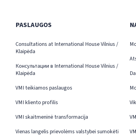
PASLAUGOS
N
Consultations at International House Vilnius /
Mo
Klaipėda
At
Консультации в International House Vilnius /
Klaipėda
Da
VMI teikiamos paslaugos
Mo
VMI kliento profilis
Vi
VMI skaitmeninė transformacija
VM
Vienas langelis prievolėms valstybei sumokėti
VM