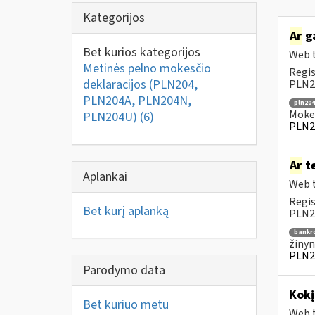
Kategorijos
Ar
ga
Bet kurios kategorijos
Web t
Metinės pelno mokesčio
Regis
deklaracijos (PLN204,
PLN20
PLN204A, PLN204N,
pln204
Mokes
PLN204U)
(6)
PLN2
Ar
te
Aplankai
Web t
Regis
Bet kurį aplanką
PLN20
bankr
žinyn
PLN2
Parodymo data
Kok
Bet kuriuo metu
Web t