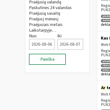
Praėjusią valandą
Regis
Paskutines 24 valandas
PLN20
Praėjusią savaitę
pln204
Praėjusį mėnesį
mokesč
Praėjusiais metais
dekla
Laikotarpyje…
Nuo
Iki
Kas
Web t
Regis
PLN20
Paieška
pln204
riboto
pelno 
dekla
Ar
te
Web t
Regis
PLN2