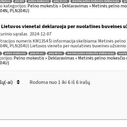
arkymas
pln204
pelno mokestis
pmį 51 str.
metinė pelno mokesčio deklaracija
pr
o kategorijos:
Pelno mokestis » Deklaravimas » Metinės pelno mo
04N, PLN204U)
 Lietuvos vienetai deklaruoja per nuolatines buveines 
urinio sąrašas
2024-12-07
tracijos numeris KM1354 Ši informacija skelbiama: Metinės pelno
4N, PLN204U) Lietuvos vieneto per nuolatines buveines užsienio va
pelno mokestis
pmį 51 str.
pmį 50 str.
metinė pelno mokesčio deklaracija
nuola
orijos:
Pelno mokestis » Deklaravimas » Metinės pelno mokesčio
04U)
šų(-ai)
Rodoma nuo 1 iki 6 iš 6 irašų.