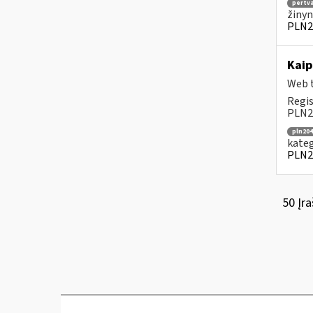
pertv
žinyn
PLN2
Kaip
Web t
Regis
PLN20
pln204
kateg
PLN2
50 Įra