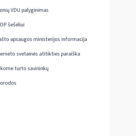
onių VDU palyginimas
OP šešėliui
ašto apsaugos ministerijos informacija
terneto svetainės atitikties paraiška
škome turto savininkų
orodos