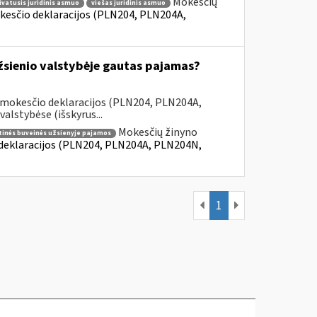
Mokesčių
ivatusis juridinis asmuo
viešas juridinis asmuo
kesčio deklaracijos (PLN204, PLN204A,
užsienio valstybėje gautas pajamas?
 mokesčio deklaracijos (PLN204, PLN204A,
lstybėse (išskyrus...
Mokesčių žinyno
tinės buveinės užsienyje pajamos
 deklaracijos (PLN204, PLN204A, PLN204N,
1