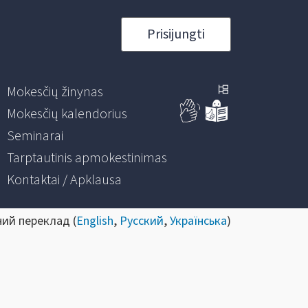
Prisijungti
Mokesčių žinynas
Mokesčių kalendorius
Seminarai
Tarptautinis apmokestinimas
Kontaktai / Apklausa
ний переклад (
English
,
Русский
,
Українська
)