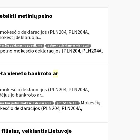
teikti metinių pelno
 mokesčio deklaracijos (PLN204, PLN204A,
kestį deklaruoja...
kesčių deklaracijų pateikimo
pelno nesiekiantys vienetai
 pelno mokesčio deklaracijos (PLN204, PLN204A,
dėta vieneto bankroto
ar
 mokesčio deklaracijos (PLN204, PLN204A,
jus jo bankroto ar...
Mokesčių
metinė pelno mokesčio deklaracija
pmį 51 str. 2 d.
kesčio deklaracijos (PLN204, PLN204A,
ilialas, veikiantis Lietuvoje