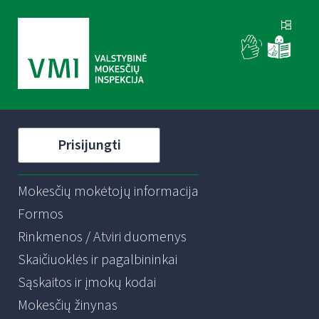
Prisijungti
Mokesčių mokėtojų informacija
Formos
Rinkmenos / Atviri duomenys
Skaičiuoklės ir pagalbininkai
Sąskaitos ir įmokų kodai
Mokesčių žinynas