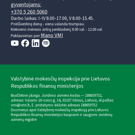
gyventojams:
+370 5 260 5060
Darbo laikas: I-IV 8.00-17.00, V 8.00-15.45.
Prieššventinę dieną - viena valanda trumpiau.
Kiekvieno mėnesio antrą penktadienį 8.00 val. - 12.00 val.
Mano VMI
Paklausimas per
Valstybinė mokesčių inspekcija prie Lietuvos
Respublikos finansų ministerijos
Biudžetinė įstaiga. Juridinio asmens kodas — 188659752,
adresas: Vasario 16-osios g. 14, 01107 Vilnius, Lietuva, el.paštas:
vmi@vmi.lt
, E. pristatymo dėžutės adresas 188659752
Duomenys apie Valstybinę mokesčių inspekciją prie Lietuvos
Respublikos finansų ministerijos kaupiami ir saugomi Juridinių
asmenų registre