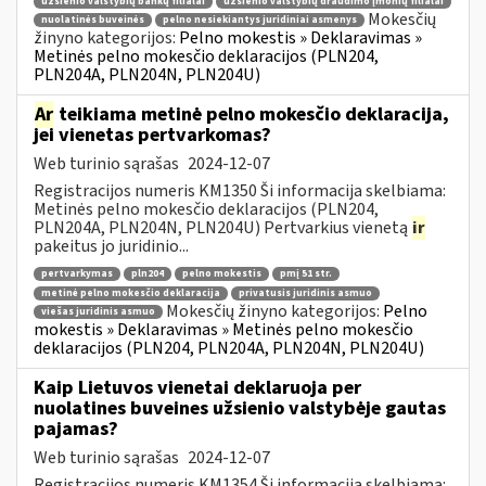
užsienio valstybių bankų filialai
užsienio valstybių draudimo įmonių filialai
Mokesčių
nuolatinės buveinės
pelno nesiekiantys juridiniai asmenys
žinyno kategorijos:
Pelno mokestis » Deklaravimas »
Metinės pelno mokesčio deklaracijos (PLN204,
PLN204A, PLN204N, PLN204U)
Ar
teikiama metinė pelno mokesčio deklaracija,
jei vienetas pertvarkomas?
Web turinio sąrašas
2024-12-07
Registracijos numeris KM1350 Ši informacija skelbiama:
Metinės pelno mokesčio deklaracijos (PLN204,
PLN204A, PLN204N, PLN204U) Pertvarkius vienetą
ir
pakeitus jo juridinio...
pertvarkymas
pln204
pelno mokestis
pmį 51 str.
metinė pelno mokesčio deklaracija
privatusis juridinis asmuo
Mokesčių žinyno kategorijos:
Pelno
viešas juridinis asmuo
mokestis » Deklaravimas » Metinės pelno mokesčio
deklaracijos (PLN204, PLN204A, PLN204N, PLN204U)
Kaip Lietuvos vienetai deklaruoja per
nuolatines buveines užsienio valstybėje gautas
pajamas?
Web turinio sąrašas
2024-12-07
Registracijos numeris KM1354 Ši informacija skelbiama: