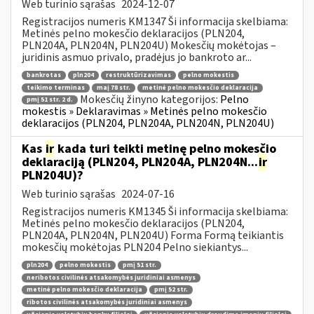
Web turinio sąrašas
2024-12-07
Registracijos numeris KM1347 Ši informacija skelbiama:
Metinės pelno mokesčio deklaracijos (PLN204,
PLN204A, PLN204N, PLN204U) Mokesčių mokėtojas –
juridinis asmuo privalo, pradėjus jo bankroto ar...
bankrotas
pln204
restruktūrizavimas
pelno mokestis
teikimo terminas
maį 78 str.
metinė pelno mokesčio deklaracija
Mokesčių žinyno kategorijos:
Pelno
pmį 51 str. 2 d.
mokestis » Deklaravimas » Metinės pelno mokesčio
deklaracijos (PLN204, PLN204A, PLN204N, PLN204U)
Kas
ir
kada turi teikti metinę pelno mokesčio
deklaraciją (PLN204, PLN204A, PLN204N...
ir
PLN204U)?
Web turinio sąrašas
2024-07-16
Registracijos numeris KM1345 Ši informacija skelbiama:
Metinės pelno mokesčio deklaracijos (PLN204,
PLN204A, PLN204N, PLN204U) Forma Formą teikiantis
mokesčių mokėtojas PLN204 Pelno siekiantys...
pln204
pelno mokestis
pmį 51 str.
neribotos civilinės atsakomybės juridiniai asmenys
metinė pelno mokesčio deklaracija
pmį 52 str.
ribotos civilinės atsakomybės juridiniai asmenys