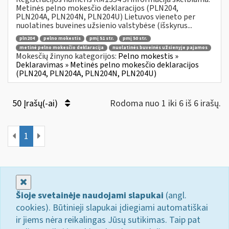
Metinės pelno mokesčio deklaracijos (PLN204,
PLN204A, PLN204N, PLN204U) Lietuvos vieneto per
nuolatines buveines užsienio valstybėse (išskyrus...
pln204
pelno mokestis
pmį 51 str.
pmį 50 str.
metinė pelno mokesčio deklaracija
nuolatinės buveinės užsienyje pajamos
Mokesčių žinyno kategorijos:
Pelno mokestis »
Deklaravimas » Metinės pelno mokesčio deklaracijos
(PLN204, PLN204A, PLN204N, PLN204U)
50 Įrašų(-ai)
Rodoma nuo 1 iki 6 iš 6 irašų.
1
Uždaryti
Šioje svetainėje naudojami slapukai
(angl.
cookies). Būtinieji slapukai įdiegiami automatiškai
ir jiems nėra reikalingas Jūsų sutikimas. Taip pat