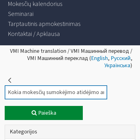
Mokesčių kalendorius
Seminarai
Tarptautinis apmokestinimas
Kontaktai / Apklausa
VMI Machine translation / VMI Машинный перевод /
VMI Машинний переклад (
English
,
Русский
,
Українська
)
Paieška
Kategorijos