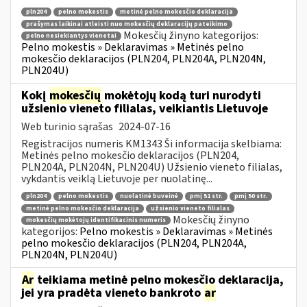
pln204
pelno mokestis
metinė pelno mokesčio deklaracija
prašymas laikinai atleisti nuo mokesčių deklaracijų pateikimo
Mokesčių žinyno kategorijos:
pelno nesiekiantys vienetai
Pelno mokestis » Deklaravimas » Metinės pelno
mokesčio deklaracijos (PLN204, PLN204A, PLN204N,
PLN204U)
Kokį
mokesčių
mokėtojų kodą turi nurodyti
užsienio vieneto filialas, veikiantis Lietuvoje
Web turinio sąrašas
2024-07-16
Registracijos numeris KM1343 Ši informacija skelbiama:
Metinės pelno mokesčio deklaracijos (PLN204,
PLN204A, PLN204N, PLN204U) Užsienio vieneto filialas,
vykdantis veiklą Lietuvoje per nuolatinę...
pln204
pelno mokestis
nuolatinė buveinė
pmį 51 str.
pmį 50 str.
metinė pelno mokesčio deklaracija
užsienio vieneto filialas
Mokesčių žinyno
mokesčių mokėtojų identifikacinis numeris
kategorijos:
Pelno mokestis » Deklaravimas » Metinės
pelno mokesčio deklaracijos (PLN204, PLN204A,
PLN204N, PLN204U)
Ar
teikiama metinė pelno mokesčio deklaracija,
jei yra pradėta vieneto bankroto
ar