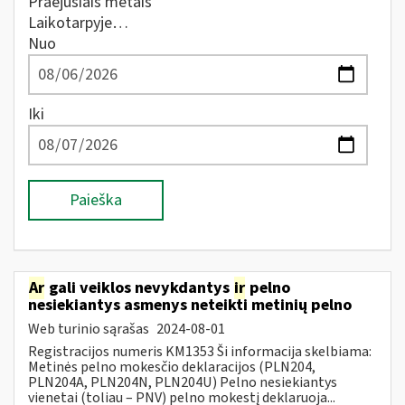
Praėjusiais metais
Laikotarpyje…
Nuo
Iki
Paieška
Ar
gali veiklos nevykdantys
ir
pelno
nesiekiantys asmenys neteikti metinių pelno
Web turinio sąrašas
2024-08-01
Registracijos numeris KM1353 Ši informacija skelbiama:
Metinės pelno mokesčio deklaracijos (PLN204,
PLN204A, PLN204N, PLN204U) Pelno nesiekiantys
vienetai (toliau – PNV) pelno mokestį deklaruoja...