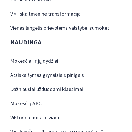
VMI skaitmeninė transformacija
Vienas langelis prievolėms valstybei sumokėti
NAUDINGA
Mokesčiai ir jų dydžiai
Atsiskaitymas grynaisiais pinigais
Dažniausiai užduodami klausimai
Mokesčių ABC
Viktorina moksleiviams
VMI kviečia į „Pasimatymą su mokesčiais“