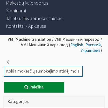
Mokesčių kalendorius
Seminarai
Tarptautinis apmokestinimas
Kontaktai / Apklausa
VMI Machine translation / VMI Машинный перевод /
VMI Машинний переклад (
English
,
Русский
,
Українська
)
Paieška
Kategorijos