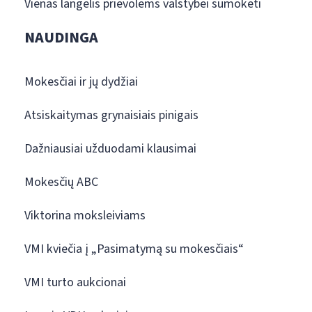
Vienas langelis prievolėms valstybei sumokėti
NAUDINGA
Mokesčiai ir jų dydžiai
Atsiskaitymas grynaisiais pinigais
Dažniausiai užduodami klausimai
Mokesčių ABC
Viktorina moksleiviams
VMI kviečia į „Pasimatymą su mokesčiais“
VMI turto aukcionai