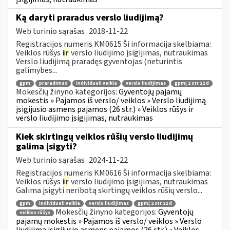
Ką daryti praradus verslo liudijimą?
Web turinio sąrašas
2018-11-22
Registracijos numeris KM0615 Ši informacija skelbiama:
Veiklos rūšys
ir
verslo liudijimo įsigijimas, nutraukimas
Verslo liudijimą praradęs gyventojas (neturintis
galimybės...
gpm
praradimas
individuali veikla
verslo liudijimas
gpmį 2 str 22 d
Mokesčių žinyno kategorijos:
Gyventojų pajamų
mokestis » Pajamos iš verslo/ veiklos » Verslo liudijimą
įsigijusio asmens pajamos (26 str.) » Veiklos rūšys ir
verslo liudijimo įsigijimas, nutraukimas
Kiek skirtingų veiklos rūšių verslo liudijimų
galima įsigyti?
Web turinio sąrašas
2024-11-22
Registracijos numeris KM0616 Ši informacija skelbiama:
Veiklos rūšys
ir
verslo liudijimo įsigijimas, nutraukimas
Galima įsigyti neribotą skirtingų veiklos rūšių verslo...
gpm
individuali veikla
verslo liudijimas
gpmį 2 str 22 d
Mokesčių žinyno kategorijos:
Gyventojų
veiklos rūšys
pajamų mokestis » Pajamos iš verslo/ veiklos » Verslo
liudijimą įsigijusio asmens pajamos (26 str.) » Veiklos