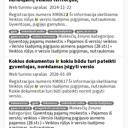
Web turinio sąrašas
2024-11-22
Registracijos numeris KM062
2
Ši informacija skelbiama:
Veiklos rūšys
ir
verslo liudijimo įsigijimas, nutraukimas
Gyventojas, įsigijęs gamybos...
gpm
individuali veikla
verslo liudijimas
gpmį 10 str 2 d
Mokesčių žinyno kategorijos:
gpmį 2 str 22
veiklos teritorija
Gyventojų pajamų mokestis » Pajamos iš verslo/ veiklos
» Verslo liudijimą įsigijusio asmens pajamos (26 str.) »
Veiklos rūšys ir verslo liudijimo įsigijimas, nutraukimas
Kokius dokumentus
ir
kokiu būdu turi pateikti
gyventojas, norėdamas įsigyti verslo
Web turinio sąrašas
2026-01-09
Registracijos numeris KM0617 Ši informacija skelbiama:
Veiklos rūšys
ir
verslo liudijimo įsigijimas, nutraukimas
Kokie dokumentai turi būti pateikti norint įsigyti
verslo...
dokumentai
gpm
išdavimas
individuali veikla
verslo liudijimas
Mokesčių žinyno
gpmį 2 str 22 d
prieglobsčio prašytojai
kategorijos:
Gyventojų pajamų mokestis » Pajamos iš
verslo/ veiklos » Verslo liudijimą įsigijusio asmens
pajamos (26 str.) » Veiklos rūšys ir verslo liudijimo
įsigijimas, nutraukimas