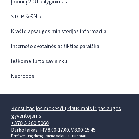
Įmonių VDU palyginimas
STOP šešėliui
Krašto apsaugos ministerijos informacija
Interneto svetainės atitikties paraiška
Ieškome turto savininkų
Nuorodos
Konsultacijos mokesčių klausimais ir paslaugos
gyventojams:
+370 5 260 5060
Darbo laikas: I-IV 8.00-17.00, V 8.00-15.45.
Prieššventinę dieną - viena valanda trumpiau.