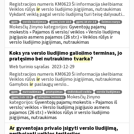
Registracijos numeris KM0623 Ši informacija skelbiama:
Veiklos rūšys
ir
verslo liudijimo įsigijimas, nutraukimas
Vykdant veiklą pagal verslo liudijimą turi teisę dalyvauti...
gpm
verslo liudijimas
gpmį 2 str 22 d
gpmį 10 str 2 d
šeimos narys
Mokesčių žinyno kategorijos:
Gyventojų pajamų
mokestis » Pajamos iš verslo/ veiklos » Verslo liudijimą
įsigijusio asmens pajamos (26 str.) » Veiklos rūšys ir
verslo liudijimo įsigijimas, nutraukimas
Koks yra verslo liudijimo galiojimo terminas, jo
pratęsimo bei nutraukimo
tvarka
?
Web turinio sąrašas
2023-12-29
Registracijos numeris KM0620 Ši informacija skelbiama:
Veiklos rūšys
ir
verslo liudijimo įsigijimas, nutraukimas
Gamybos
ir
paslaugų verslo...
gpm
nutraukimas
pratęsimas
individuali veikla
verslo liudijimas
Mokesčių žinyno
gpmį 2 str 22 d
galiojimo terminas
kategorijos:
Gyventojų pajamų mokestis » Pajamos iš
verslo/ veiklos » Verslo liudijimą įsigijusio asmens
pajamos (26 str.) » Veiklos rūšys ir verslo liudijimo
įsigijimas, nutraukimas
Ar
gyventojas privalo įsigyti verslo liudijimą,
neribojantį veiklos teritorijos,