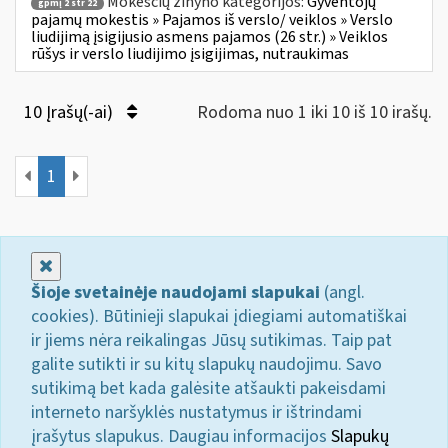
Mokesčių žinyno kategorijos:
Gyventojų
gpmį 2 str 22
pajamų mokestis » Pajamos iš verslo/ veiklos » Verslo
liudijimą įsigijusio asmens pajamos (26 str.) » Veiklos
rūšys ir verslo liudijimo įsigijimas, nutraukimas
10 Įrašų(-ai)
Rodoma nuo 1 iki 10 iš 10 irašų.
1
Uždaryti
Šioje svetainėje naudojami slapukai
(angl.
cookies). Būtinieji slapukai įdiegiami automatiškai
ir jiems nėra reikalingas Jūsų sutikimas. Taip pat
galite sutikti ir su kitų slapukų naudojimu. Savo
sutikimą bet kada galėsite atšaukti pakeisdami
interneto naršyklės nustatymus ir ištrindami
įrašytus slapukus. Daugiau informacijos
Slapukų