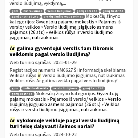
verslo liudijimą, vykdymą,...
gpm
nutraukimas
verslo liudijimas
gpmį 2 str 22 d
gpmį 10 str 2 d
Mokesčių žinyno
gpmį 17 str 1 d 27 p
prekių likučių realizavimas
kategorijos:
Gyventojų pajamų mokestis » Pajamos iš
verslo/ veiklos » Verslo liudijimą įsigijusio asmens
pajamos (26 str.) » Veiklos rūšys ir verslo liudijimo
įsigijimas, nutraukimas
Ar
galima gyventojui verstis tam tikromis
veiklomis pagal verslo liudijimą?
Web turinio sąrašas
2021-01-29
Registracijos numeris KM0627 Ši informacija skelbiama:
Veiklos rūšys
ir
verslo liudijimo įsigijimas, nutraukimas
Veiklos rūšis Ar galima veikla pagal verslo liudijimą? ...
gpm
individuali veikla
verslo liudijimas
gpmį 2 str 22 d
Mokesčių žinyno kategorijos:
Gyventojų
gpmį 10 str 2 d
pajamų mokestis » Pajamos iš verslo/ veiklos » Verslo
liudijimą įsigijusio asmens pajamos (26 str.) » Veiklos
rūšys ir verslo liudijimo įsigijimas, nutraukimas
Ar
vykdomoje veikloje pagal verslo liudijimą
turi teisę dalyvauti šeimos nariai?
Web turinio sąrašas
2024-10-22