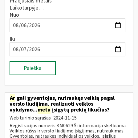
Praėjusiais metais
Laikotarpyje…
Nuo
Iki
Paieška
Ar
gali gyventojas, nutraukęs veiklą pagal
verslo liudijimą, realizuoti veiklos
vykdymo...
metu
įsigytų prekių likučius?
Web turinio sąrašas
2024-11-15
Registracijos numeris KM0629 Ši informacija skelbiama:
Veiklos rūšys ir verslo liudijimo įsigijimas, nutraukimas
Gyventojas, nutraukęs individualios veiklos, įsigijus