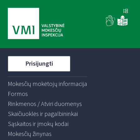
Prisijungti
Mokesčių mokėtojų informacija
Formos
Rinkmenos / Atviri duomenys
Skaičiuoklės ir pagalbininkai
Sąskaitos ir įmokų kodai
Mokesčių žinynas