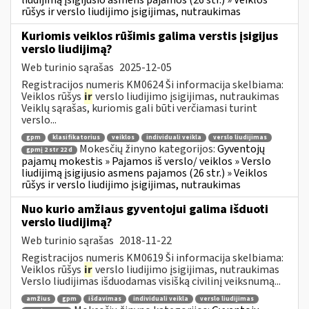
rūšys ir verslo liudijimo įsigijimas, nutraukimas
Kuriomis veiklos rūšimis galima verstis įsigijus
verslo liudijimą?
Web turinio sąrašas
2025-12-05
Registracijos numeris KM0624 Ši informacija skelbiama:
Veiklos rūšys
ir
verslo liudijimo įsigijimas, nutraukimas
Veiklų sąrašas, kuriomis gali būti verčiamasi turint
verslo...
gpm
klasifikatorius
veiklos
individuali veikla
verslo liudijimas
Mokesčių žinyno kategorijos:
Gyventojų
gpmį 2 str 22 d
pajamų mokestis » Pajamos iš verslo/ veiklos » Verslo
liudijimą įsigijusio asmens pajamos (26 str.) » Veiklos
rūšys ir verslo liudijimo įsigijimas, nutraukimas
Nuo kurio amžiaus gyventojui galima išduoti
verslo liudijimą?
Web turinio sąrašas
2018-11-22
Registracijos numeris KM0619 Ši informacija skelbiama:
Veiklos rūšys
ir
verslo liudijimo įsigijimas, nutraukimas
Verslo liudijimas išduodamas visišką civilinį veiksnumą...
amžius
gpm
išdavimas
individuali veikla
verslo liudijimas