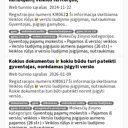
Web turinio sąrašas
2024-11-22
Registracijos numeris KM062
2
Ši informacija skelbiama:
Veiklos rūšys
ir
verslo liudijimo įsigijimas, nutraukimas
Gyventojas, įsigijęs gamybos...
gpm
individuali veikla
verslo liudijimas
gpmį 10 str 2 d
Mokesčių žinyno kategorijos:
gpmį 2 str 22
veiklos teritorija
Gyventojų pajamų mokestis » Pajamos iš verslo/ veiklos
» Verslo liudijimą įsigijusio asmens pajamos (26 str.) »
Veiklos rūšys ir verslo liudijimo įsigijimas, nutraukimas
Kokius dokumentus
ir
kokiu būdu turi pateikti
gyventojas, norėdamas įsigyti verslo
Web turinio sąrašas
2026-01-09
Registracijos numeris KM0617 Ši informacija skelbiama:
Veiklos rūšys
ir
verslo liudijimo įsigijimas, nutraukimas
Kokie dokumentai turi būti pateikti norint įsigyti
verslo...
dokumentai
gpm
išdavimas
individuali veikla
verslo liudijimas
Mokesčių žinyno
gpmį 2 str 22 d
prieglobsčio prašytojai
kategorijos:
Gyventojų pajamų mokestis » Pajamos iš
verslo/ veiklos » Verslo liudijimą įsigijusio asmens
pajamos (26 str.) » Veiklos rūšys ir verslo liudijimo
įsigijimas, nutraukimas