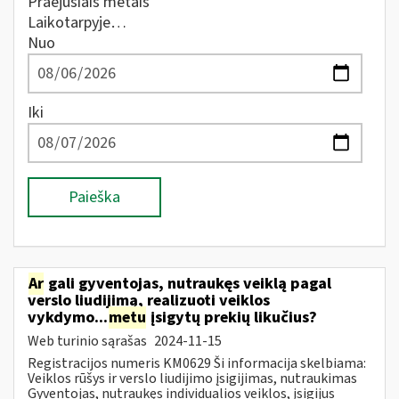
Praėjusiais metais
Laikotarpyje…
Nuo
Iki
Paieška
Ar
gali gyventojas, nutraukęs veiklą pagal
verslo liudijimą, realizuoti veiklos
vykdymo...
metu
įsigytų prekių likučius?
Web turinio sąrašas
2024-11-15
Registracijos numeris KM0629 Ši informacija skelbiama:
Veiklos rūšys ir verslo liudijimo įsigijimas, nutraukimas
Gyventojas, nutraukęs individualios veiklos, įsigijus