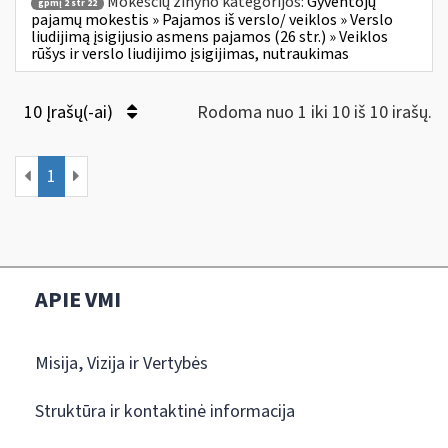
Mokesčių žinyno kategorijos:
Gyventojų
gpmį 2 str 22
pajamų mokestis » Pajamos iš verslo/ veiklos » Verslo
liudijimą įsigijusio asmens pajamos (26 str.) » Veiklos
rūšys ir verslo liudijimo įsigijimas, nutraukimas
10 Įrašų(-ai)
Rodoma nuo 1 iki 10 iš 10 irašų.
1
APIE VMI
Misija, Vizija ir Vertybės
Struktūra ir kontaktinė informacija