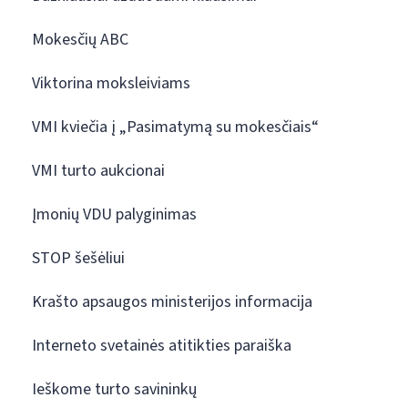
Mokesčių ABC
Viktorina moksleiviams
VMI kviečia į „Pasimatymą su mokesčiais“
VMI turto aukcionai
Įmonių VDU palyginimas
STOP šešėliui
Krašto apsaugos ministerijos informacija
Interneto svetainės atitikties paraiška
Ieškome turto savininkų