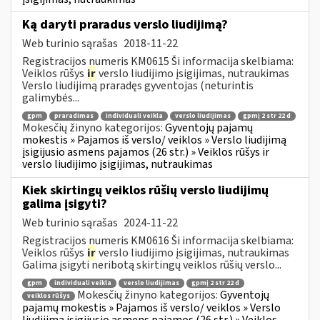
Ką daryti praradus verslo liudijimą?
Web turinio sąrašas
2018-11-22
Registracijos numeris KM0615 Ši informacija skelbiama:
Veiklos rūšys
ir
verslo liudijimo įsigijimas, nutraukimas
Verslo liudijimą praradęs gyventojas (neturintis
galimybės...
gpm
praradimas
individuali veikla
verslo liudijimas
gpmį 2 str 22 d
Mokesčių žinyno kategorijos:
Gyventojų pajamų
mokestis » Pajamos iš verslo/ veiklos » Verslo liudijimą
įsigijusio asmens pajamos (26 str.) » Veiklos rūšys ir
verslo liudijimo įsigijimas, nutraukimas
Kiek skirtingų veiklos rūšių verslo liudijimų
galima įsigyti?
Web turinio sąrašas
2024-11-22
Registracijos numeris KM0616 Ši informacija skelbiama:
Veiklos rūšys
ir
verslo liudijimo įsigijimas, nutraukimas
Galima įsigyti neribotą skirtingų veiklos rūšių verslo...
gpm
individuali veikla
verslo liudijimas
gpmį 2 str 22 d
Mokesčių žinyno kategorijos:
Gyventojų
veiklos rūšys
pajamų mokestis » Pajamos iš verslo/ veiklos » Verslo
liudijimą įsigijusio asmens pajamos (26 str.) » Veiklos