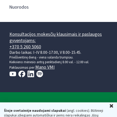
Nuorodos
Konsultacijos mokesčių klausimais ir paslaugos
gyventojams:
+370 5 260 5060
Darbo laikas: I-IV 8.00-17.00, V 8.00-15.45.
Prieššventinę dieną - viena valanda trumpiau.
Kiekvieno mėnesio antrą penktadienį 8.00 val. - 12.00 val.
Mano VMI
Paklausimas per
Valstybinė mokesčių inspekcija prie Lietuvos
U
Respublikos finansų ministerijos
Šioje svetainėje naudojami slapukai
(angl. cookies). Būtinieji
slapukai įdiegiami automatiškai ir jiems nėra reikalingas Jūsų