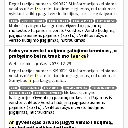
Registracijos numeris KM0623 Ši informacija skelbiama:
Veiklos rūšys
ir
verslo liudijimo įsigijimas, nutraukimas
Vykdant veiklą pagal verslo liudijimą turi teisę dalyvauti...
gpm
verslo liudijimas
gpmį 2 str 22 d
gpmį 10 str 2 d
šeimos narys
Mokesčių žinyno kategorijos:
Gyventojų pajamų
mokestis » Pajamos iš verslo/ veiklos » Verslo liudijimą
įsigijusio asmens pajamos (26 str.) » Veiklos rūšys ir
verslo liudijimo įsigijimas, nutraukimas
Koks yra verslo liudijimo galiojimo terminas, jo
pratęsimo bei nutraukimo
tvarka
?
Web turinio sąrašas
2023-12-29
Registracijos numeris KM0620 Ši informacija skelbiama:
Veiklos rūšys
ir
verslo liudijimo įsigijimas, nutraukimas
Gamybos
ir
paslaugų verslo...
gpm
nutraukimas
pratęsimas
individuali veikla
verslo liudijimas
Mokesčių žinyno
gpmį 2 str 22 d
galiojimo terminas
kategorijos:
Gyventojų pajamų mokestis » Pajamos iš
verslo/ veiklos » Verslo liudijimą įsigijusio asmens
pajamos (26 str.) » Veiklos rūšys ir verslo liudijimo
įsigijimas, nutraukimas
Ar
gyventojas privalo įsigyti verslo liudijimą,
neribojantį veiklos teritorijos,