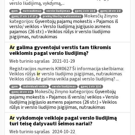
verslo liudijimą, vykdymą,...
gpm
nutraukimas
verslo liudijimas
gpmį 2 str 22 d
gpmį 10 str 2 d
Mokesčių žinyno
gpmį 17 str 1 d 27 p
prekių likučių realizavimas
kategorijos:
Gyventojų pajamų mokestis » Pajamos iš
verslo/ veiklos » Verslo liudijimą įsigijusio asmens
pajamos (26 str.) » Veiklos rūšys ir verslo liudijimo
įsigijimas, nutraukimas
Ar
galima gyventojui verstis tam tikromis
veiklomis pagal verslo liudijimą?
Web turinio sąrašas
2021-01-29
Registracijos numeris KM0627 Ši informacija skelbiama:
Veiklos rūšys
ir
verslo liudijimo įsigijimas, nutraukimas
Veiklos rūšis Ar galima veikla pagal verslo liudijimą? ...
gpm
individuali veikla
verslo liudijimas
gpmį 2 str 22 d
Mokesčių žinyno kategorijos:
Gyventojų
gpmį 10 str 2 d
pajamų mokestis » Pajamos iš verslo/ veiklos » Verslo
liudijimą įsigijusio asmens pajamos (26 str.) » Veiklos
rūšys ir verslo liudijimo įsigijimas, nutraukimas
Ar
vykdomoje veikloje pagal verslo liudijimą
turi teisę dalyvauti šeimos nariai?
Web turinio sąrašas
2024-10-22