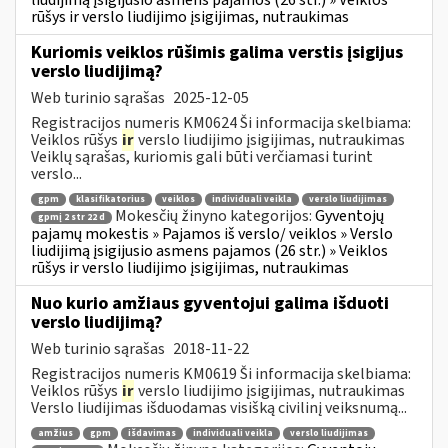
rūšys ir verslo liudijimo įsigijimas, nutraukimas
Kuriomis veiklos rūšimis galima verstis įsigijus
verslo liudijimą?
Web turinio sąrašas
2025-12-05
Registracijos numeris KM0624 Ši informacija skelbiama:
Veiklos rūšys
ir
verslo liudijimo įsigijimas, nutraukimas
Veiklų sąrašas, kuriomis gali būti verčiamasi turint
verslo...
gpm
klasifikatorius
veiklos
individuali veikla
verslo liudijimas
Mokesčių žinyno kategorijos:
Gyventojų
gpmį 2 str 22 d
pajamų mokestis » Pajamos iš verslo/ veiklos » Verslo
liudijimą įsigijusio asmens pajamos (26 str.) » Veiklos
rūšys ir verslo liudijimo įsigijimas, nutraukimas
Nuo kurio amžiaus gyventojui galima išduoti
verslo liudijimą?
Web turinio sąrašas
2018-11-22
Registracijos numeris KM0619 Ši informacija skelbiama:
Veiklos rūšys
ir
verslo liudijimo įsigijimas, nutraukimas
Verslo liudijimas išduodamas visišką civilinį veiksnumą...
amžius
gpm
išdavimas
individuali veikla
verslo liudijimas