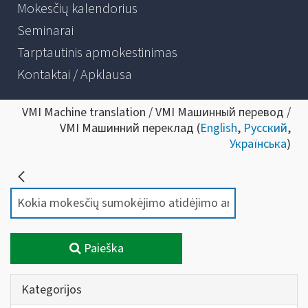
Mokesčių kalendorius
Seminarai
Tarptautinis apmokestinimas
Kontaktai / Apklausa
VMI Machine translation / VMI Машинный перевод /
VMI Машинний переклад (
English
,
Русский
,
Українська
)
Paieška
Kategorijos