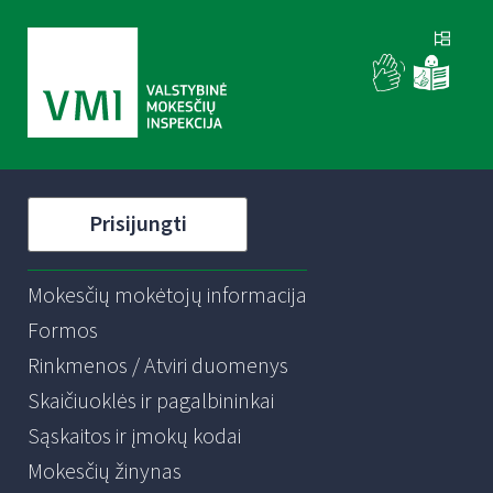
Prisijungti
Mokesčių mokėtojų informacija
Formos
Rinkmenos / Atviri duomenys
Skaičiuoklės ir pagalbininkai
Sąskaitos ir įmokų kodai
Mokesčių žinynas