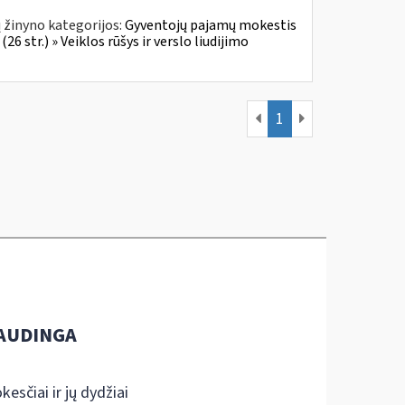
 žinyno kategorijos:
Gyventojų pajamų mokestis
6 str.) » Veiklos rūšys ir verslo liudijimo
1
AUDINGA
kesčiai ir jų dydžiai