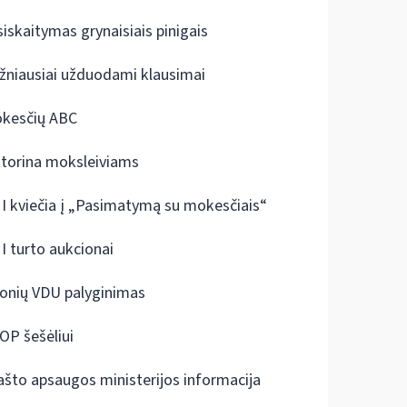
siskaitymas grynaisiais pinigais
žniausiai užduodami klausimai
kesčių ABC
ktorina moksleiviams
I kviečia į „Pasimatymą su mokesčiais“
I turto aukcionai
onių VDU palyginimas
OP šešėliui
ašto apsaugos ministerijos informacija