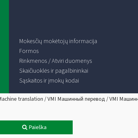
Mokesčių mokėtojų informacija
Formos
Rinkmenos / Atviri duomenys
Skaičiuoklės ir pagalbininkai
Sąskaitos ir įmokų kodai
Machine translation / VMI Машинный перевод / VMI Машин
Paieška