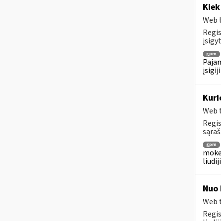
Kiek
Web t
Regis
įsigyt
gpm
Pajam
įsigi
Kuri
Web t
Regis
sąraš
gpm
mokes
liudi
Nuo 
Web t
Regis