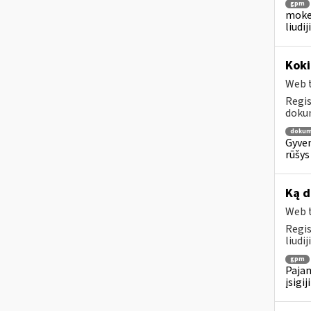
gpm
mokes
liudi
Kok
Web t
Regis
dokum
dokum
Gyven
rūšys
Ką d
Web t
Regis
liudi
gpm
Pajam
įsigi