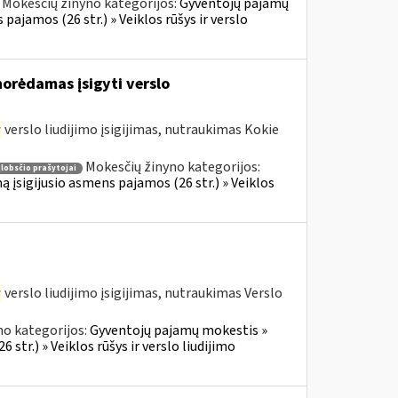
Mokesčių žinyno kategorijos:
Gyventojų pajamų
 pajamos (26 str.) » Veiklos rūšys ir verslo
norėdamas įsigyti verslo
r
verslo liudijimo įsigijimas, nutraukimas Kokie
Mokesčių žinyno kategorijos:
lobsčio prašytojai
ą įsigijusio asmens pajamos (26 str.) » Veiklos
r
verslo liudijimo įsigijimas, nutraukimas Verslo
no kategorijos:
Gyventojų pajamų mokestis »
 str.) » Veiklos rūšys ir verslo liudijimo