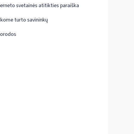
terneto svetainės atitikties paraiška
škome turto savininkų
orodos