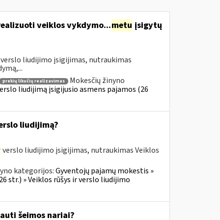
realizuoti veiklos vykdymo...
metu
įsigytų
verslo liudijimo įsigijimas, nutraukimas
dymą,...
Mokesčių žinyno
prekių likučių realizavimas
erslo liudijimą įsigijusio asmens pajamos (26
rslo liudijimą?
r
verslo liudijimo įsigijimas, nutraukimas Veiklos
yno kategorijos:
Gyventojų pajamų mokestis »
 str.) » Veiklos rūšys ir verslo liudijimo
auti šeimos nariai?