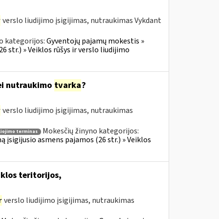
r
verslo liudijimo įsigijimas, nutraukimas Vykdant
o kategorijos:
Gyventojų pajamų mokestis »
 str.) » Veiklos rūšys ir verslo liudijimo
bei nutraukimo
tvarka
?
r
verslo liudijimo įsigijimas, nutraukimas
Mokesčių žinyno kategorijos:
liojimo terminas
ą įsigijusio asmens pajamos (26 str.) » Veiklos
klos teritorijos,
r
verslo liudijimo įsigijimas, nutraukimas