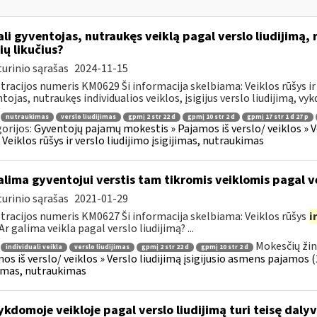
li gyventojas, nutraukęs veiklą pagal verslo liudijimą, 
ių likučius?
urinio sąrašas
2024-11-15
tracijos numeris KM0629 Ši informacija skelbiama: Veiklos rūšys ir 
tojas, nutraukęs individualios veiklos, įsigijus verslo liudijimą, vyk
nutraukimas
verslo liudijimas
gpmį 2 str 22 d
gpmį 10 str 2 d
gpmį 17 str 1 d 27 p
orijos:
Gyventojų pajamų mokestis » Pajamos iš verslo/ veiklos » V
 » Veiklos rūšys ir verslo liudijimo įsigijimas, nutraukimas
lima gyventojui verstis tam tikromis veiklomis pagal ve
urinio sąrašas
2021-01-29
tracijos numeris KM0627 Ši informacija skelbiama: Veiklos rūšys
i
Ar galima veikla pagal verslo liudijimą? ...
Mokesčių žin
individuali veikla
verslo liudijimas
gpmį 2 str 22 d
gpmį 10 str 2 d
os iš verslo/ veiklos » Verslo liudijimą įsigijusio asmens pajamos (26
jimas, nutraukimas
kdomoje veikloje pagal verslo liudijimą turi teisę dalyv