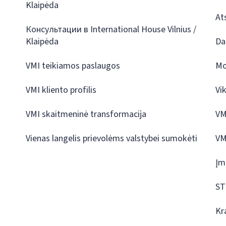
Klaipėda
At
Консультации в International House Vilnius /
Klaipėda
Da
VMI teikiamos paslaugos
Mo
VMI kliento profilis
Vi
VMI skaitmeninė transformacija
VM
Vienas langelis prievolėms valstybei sumokėti
VM
Įm
ST
Kr