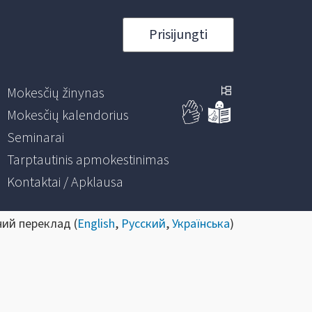
Prisijungti
Mokesčių žinynas
Mokesčių kalendorius
Seminarai
Tarptautinis apmokestinimas
Kontaktai / Apklausa
ний переклад (
English
,
Русский
,
Українська
)