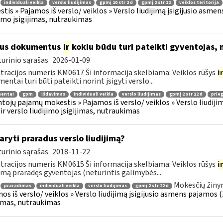
individuali veikla
verslo liudijimas
gpmį 10 str 2 d
gpmį 2 str 22
veiklos teritorija
tis » Pajamos iš verslo/ veiklos » Verslo liudijimą įsigijusio asmens
jimo įsigijimas, nutraukimas
ius dokumentus
ir
kokiu būdu turi pateikti gyventojas, 
urinio sąrašas
2026-01-09
tracijos numeris KM0617 Ši informacija skelbiama: Veiklos rūšys
i
entai turi būti pateikti norint įsigyti verslo...
entai
gpm
išdavimas
individuali veikla
verslo liudijimas
gpmį 2 str 22 d
prieg
tojų pajamų mokestis » Pajamos iš verslo/ veiklos » Verslo liudijim
 ir verslo liudijimo įsigijimas, nutraukimas
aryti praradus verslo liudijimą?
urinio sąrašas
2018-11-22
tracijos numeris KM0615 Ši informacija skelbiama: Veiklos rūšys
i
jimą praradęs gyventojas (neturintis galimybės...
Mokesčių žiny
praradimas
individuali veikla
verslo liudijimas
gpmį 2 str 22 d
os iš verslo/ veiklos » Verslo liudijimą įsigijusio asmens pajamos (26
jimas, nutraukimas