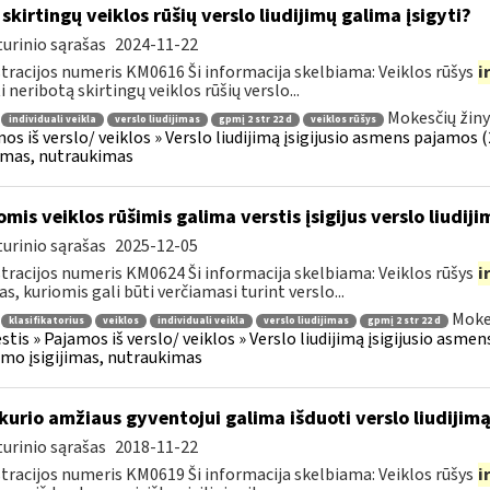
 skirtingų veiklos rūšių verslo liudijimų galima įsigyti?
urinio sąrašas
2024-11-22
tracijos numeris KM0616 Ši informacija skelbiama: Veiklos rūšys
i
i neribotą skirtingų veiklos rūšių verslo...
Mokesčių žiny
individuali veikla
verslo liudijimas
gpmį 2 str 22 d
veiklos rūšys
os iš verslo/ veiklos » Verslo liudijimą įsigijusio asmens pajamos (26
jimas, nutraukimas
omis veiklos rūšimis galima verstis įsigijus verslo liudiji
urinio sąrašas
2025-12-05
tracijos numeris KM0624 Ši informacija skelbiama: Veiklos rūšys
i
as, kuriomis gali būti verčiamasi turint verslo...
Moke
klasifikatorius
veiklos
individuali veikla
verslo liudijimas
gpmį 2 str 22 d
tis » Pajamos iš verslo/ veiklos » Verslo liudijimą įsigijusio asmens
jimo įsigijimas, nutraukimas
kurio amžiaus gyventojui galima išduoti verslo liudijim
urinio sąrašas
2018-11-22
tracijos numeris KM0619 Ši informacija skelbiama: Veiklos rūšys
i