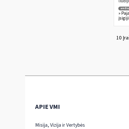
liudi
amžiu
» Paj
įsigi
10 Įra
APIE VMI
Misija, Vizija ir Vertybės