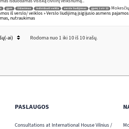
jimas išduodamas visišką civilinį veiksnumą...
Mokesčių
s
gpm
išdavimas
individuali veikla
verslo liudijimas
gpmį 2 str 22
amos iš verslo/ veiklos » Verslo liudijimą įsigijusio asmens pajamos (2
jimas, nutraukimas
šų(-ai)
Rodoma nuo 1 iki 10 iš 10 irašų.
PASLAUGOS
N
Consultations at International House Vilnius /
Mo