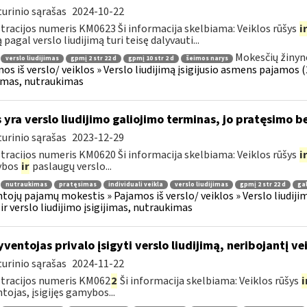
urinio sąrašas
2024-10-22
tracijos numeris KM0623 Ši informacija skelbiama: Veiklos rūšys
i
 pagal verslo liudijimą turi teisę dalyvauti...
Mokesčių žinyn
verslo liudijimas
gpmį 2 str 22 d
gpmį 10 str 2 d
šeimos narys
os iš verslo/ veiklos » Verslo liudijimą įsigijusio asmens pajamos (26
jimas, nutraukimas
 yra verslo liudijimo galiojimo terminas, jo pratęsimo 
urinio sąrašas
2023-12-29
tracijos numeris KM0620 Ši informacija skelbiama: Veiklos rūšys
i
ybos
ir
paslaugų verslo...
nutraukimas
pratęsimas
individuali veikla
verslo liudijimas
gpmį 2 str 22 d
ga
tojų pajamų mokestis » Pajamos iš verslo/ veiklos » Verslo liudijim
 ir verslo liudijimo įsigijimas, nutraukimas
ventojas privalo įsigyti verslo liudijimą, neribojantį vei
urinio sąrašas
2024-11-22
tracijos numeris KM062
2
Ši informacija skelbiama: Veiklos rūšys
i
tojas, įsigijęs gamybos...