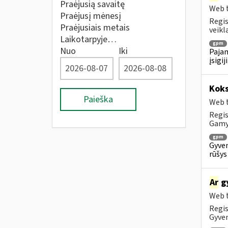
Praėjusią savaitę
Web t
Praėjusį mėnesį
Regis
Praėjusiais metais
veiklą
Laikotarpyje…
gpm
Nuo
Iki
Pajam
įsigi
Koks
Paieška
Web t
Regis
Gam
gpm
Gyven
rūšys
Ar
gy
Web t
Regis
Gyven