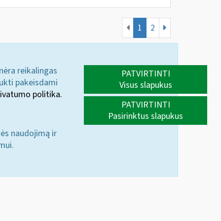
1
2
 nėra reikalingas
PATVIRTINTI
aukti pakeisdami
Visus slapukus
ivatumo politika.
PATVIRTINTI
Pasirinktus slapukus
nės naudojimą ir
mui.