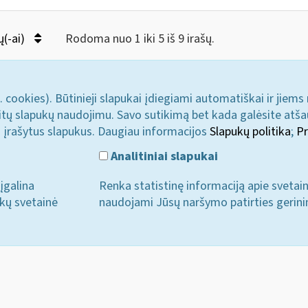
ų(-ai)
Rodoma nuo 1 iki 5 iš 9 irašų.
. cookies). Būtinieji slapukai įdiegiami automatiškai ir jiems
u kitų slapukų naudojimu. Savo sutikimą bet kada galėsite atš
i įrašytus slapukus. Daugiau informacijos
Slapukų politika
;
Pr
Analitiniai slapukai
įgalina
Renka statistinę informaciją apie svetai
ukų svetainė
naudojami Jūsų naršymo patirties gerini