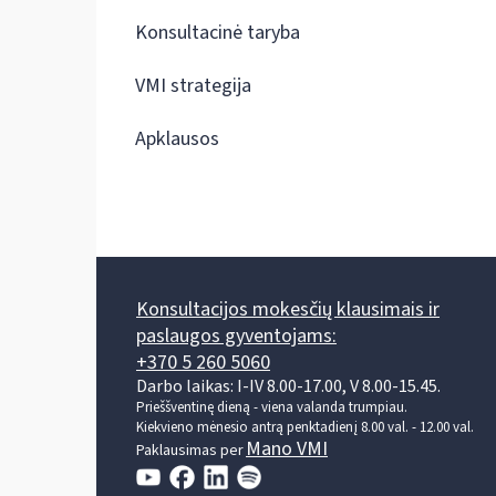
Konsultacinė taryba
VMI strategija
Apklausos
Konsultacijos mokesčių klausimais ir
paslaugos gyventojams:
+370 5 260 5060
Darbo laikas: I-IV 8.00-17.00, V 8.00-15.45.
Prieššventinę dieną - viena valanda trumpiau.
Kiekvieno mėnesio antrą penktadienį 8.00 val. - 12.00 val.
Mano VMI
Paklausimas per