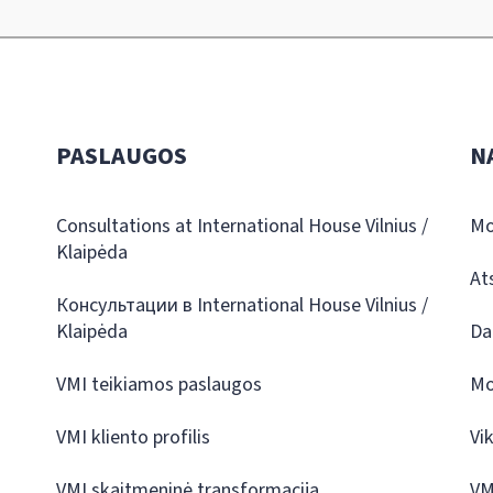
PASLAUGOS
N
Consultations at International House Vilnius /
Mo
Klaipėda
At
Консультации в International House Vilnius /
Klaipėda
Da
VMI teikiamos paslaugos
Mo
VMI kliento profilis
Vi
VMI skaitmeninė transformacija
VM