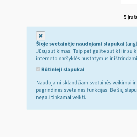
5 Įraš
Uždaryti
Šioje svetainėje naudojami slapukai
(angl
Jūsų sutikimas. Taip pat galite sutikti ir s
interneto naršyklės nustatymus ir ištrindam
Būtinieji slapukai
Naudojami sklandžiam svetainės veikimui ir 
pagrindines svetainės funkcijas. Be šių slap
negali tinkamai veikti.