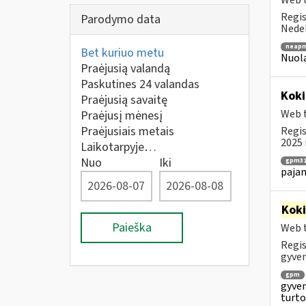
Web t
Regis
Parodymo data
Nedek
neapm
Bet kuriuo metu
Nuola
Praėjusią valandą
Paskutines 24 valandas
Koki
Praėjusią savaitę
Web t
Praėjusį mėnesį
Praėjusiais metais
Regis
2025 
Laikotarpyje…
Nuo
Iki
gpm31
paja
Kok
Paieška
Web t
Regis
gyven
gpm
gyven
turto