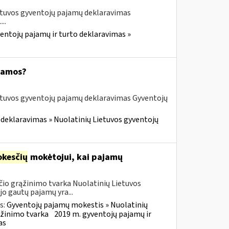
etuvos gyventojų pajamų deklaravimas
..
entojų pajamų ir turto deklaravimas »
ajamos?
etuvos gyventojų pajamų deklaravimas Gyventojų
 deklaravimas » Nuolatinių Lietuvos gyventojų
kesčių
mokėtojui, kai pajamų
io grąžinimo tvarka Nuolatinių Lietuvos
o gautų pajamų yra...
s:
Gyventojų pajamų mokestis » Nuolatinių
ąžinimo tvarka
2019 m. gyventojų pajamų ir
as