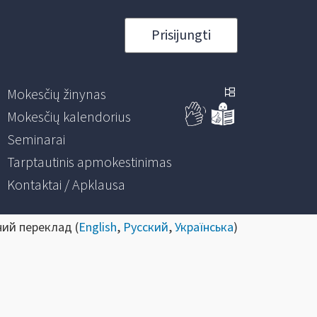
Prisijungti
Mokesčių žinynas
Mokesčių kalendorius
Seminarai
Tarptautinis apmokestinimas
Kontaktai / Apklausa
ний переклад (
English
,
Русский
,
Українська
)