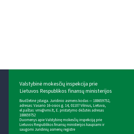
Valstybinė mokesčių inspekcija prie
Lietuvos Respublikos finansų ministerijos
Biudžetinė įstaiga. Juridinio asmens kodas — 188659752,
adresas: Vasario 16-osios g. 14, 01107 Vilnius, Lietuva,
el.paštas:
vmi@vmi.lt
, E. pristatymo dėžutės adresas
188659752
Duomenys apie Valstybinę mokesčių inspekciją prie
Lietuvos Respublikos finansų ministerijos kaupiami ir
saugomi Juridinių asmenų registre