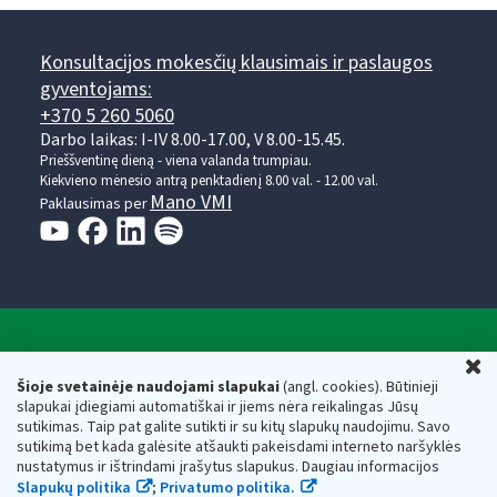
Konsultacijos mokesčių klausimais ir paslaugos
gyventojams:
+370 5 260 5060
Darbo laikas: I-IV 8.00-17.00, V 8.00-15.45.
Prieššventinę dieną - viena valanda trumpiau.
Kiekvieno mėnesio antrą penktadienį 8.00 val. - 12.00 val.
Mano VMI
Paklausimas per
Valstybinė mokesčių inspekcija prie Lietuvos
U
Respublikos finansų ministerijos
Šioje svetainėje naudojami slapukai
(angl. cookies). Būtinieji
slapukai įdiegiami automatiškai ir jiems nėra reikalingas Jūsų
Biudžetinė įstaiga. Juridinio asmens kodas — 188659752,
sutikimas. Taip pat galite sutikti ir su kitų slapukų naudojimu. Savo
adresas: Vasario 16-osios g. 14, 01107 Vilnius, Lietuva, el.paštas:
sutikimą bet kada galėsite atšaukti pakeisdami interneto naršyklės
vmi@vmi.lt
, E. pristatymo dėžutės adresas 188659752
nustatymus ir ištrindami įrašytus slapukus. Daugiau informacijos
Duomenys apie Valstybinę mokesčių inspekciją prie Lietuvos
Slapukų politika
;
Privatumo politika.
Respublikos finansų ministerijos kaupiami ir saugomi Juridinių