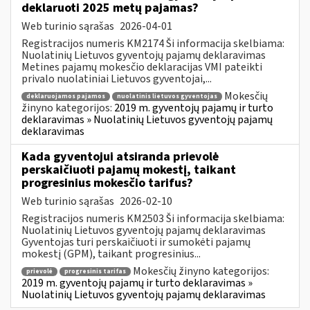
deklaruoti 2025 metų pajamas?
Web turinio sąrašas
2026-04-01
Registracijos numeris KM2174 Ši informacija skelbiama:
Nuolatinių Lietuvos gyventojų pajamų deklaravimas
Metines pajamų mokesčio deklaracijas VMI pateikti
privalo nuolatiniai Lietuvos gyventojai,...
Mokesčių
deklaruojamos pajamos
nuolatinis lietuvos gyventojas
žinyno kategorijos:
2019 m. gyventojų pajamų ir turto
deklaravimas » Nuolatinių Lietuvos gyventojų pajamų
deklaravimas
Kada gyventojui atsiranda prievolė
perskaičiuoti pajamų mokestį, taikant
progresinius mokesčio tarifus?
Web turinio sąrašas
2026-02-10
Registracijos numeris KM2503 Ši informacija skelbiama:
Nuolatinių Lietuvos gyventojų pajamų deklaravimas
Gyventojas turi perskaičiuoti ir sumokėti pajamų
mokestį (GPM), taikant progresinius...
Mokesčių žinyno kategorijos:
prievolė
progresinis tarifas
2019 m. gyventojų pajamų ir turto deklaravimas »
Nuolatinių Lietuvos gyventojų pajamų deklaravimas