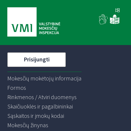
Prisijungti
Mokesčių mokėtojų informacija
Formos
Rinkmenos / Atviri duomenys
Skaičiuoklės ir pagalbininkai
Sąskaitos ir įmokų kodai
Mokesčių žinynas