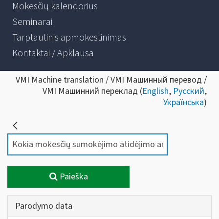
Mokesčių kalendorius
Seminarai
Tarptautinis apmokestinimas
Kontaktai / Apklausa
VMI Machine translation / VMI Машинный перевод /
VMI Машинний переклад (
English
,
Русский
,
Українська
)
Paieška
Parodymo data