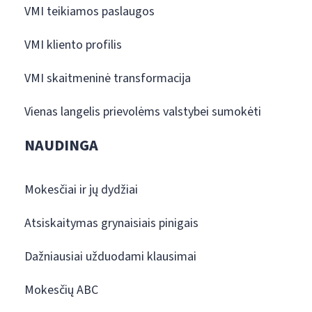
VMI teikiamos paslaugos
VMI kliento profilis
VMI skaitmeninė transformacija
Vienas langelis prievolėms valstybei sumokėti
NAUDINGA
Mokesčiai ir jų dydžiai
Atsiskaitymas grynaisiais pinigais
Dažniausiai užduodami klausimai
Mokesčių ABC