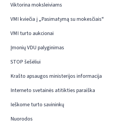
Viktorina moksleiviams
VMI kviečia į „Pasimatymą su mokesčiais“
VMI turto aukcionai
Įmonių VDU palyginimas
STOP šešėliui
Krašto apsaugos ministerijos informacija
Interneto svetainės atitikties paraiška
Ieškome turto savininkų
Nuorodos