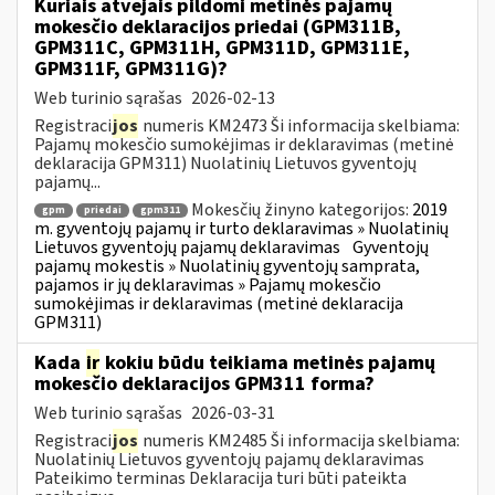
Kuriais atvejais pildomi metinės pajamų
mokesčio deklaracijos priedai (GPM311B,
GPM311C, GPM311H, GPM311D, GPM311E,
GPM311F, GPM311G)?
Web turinio sąrašas
2026-02-13
Registraci
jos
numeris KM2473 Ši informacija skelbiama:
Pajamų mokesčio sumokėjimas ir deklaravimas (metinė
deklaracija GPM311) Nuolatinių Lietuvos gyventojų
pajamų...
Mokesčių žinyno kategorijos:
2019
gpm
priedai
gpm311
m. gyventojų pajamų ir turto deklaravimas » Nuolatinių
Lietuvos gyventojų pajamų deklaravimas
Gyventojų
pajamų mokestis » Nuolatinių gyventojų samprata,
pajamos ir jų deklaravimas » Pajamų mokesčio
sumokėjimas ir deklaravimas (metinė deklaracija
GPM311)
Kada
ir
kokiu būdu teikiama metinės pajamų
mokesčio deklaracijos GPM311 forma?
Web turinio sąrašas
2026-03-31
Registraci
jos
numeris KM2485 Ši informacija skelbiama:
Nuolatinių Lietuvos gyventojų pajamų deklaravimas
Pateikimo terminas Deklaracija turi būti pateikta