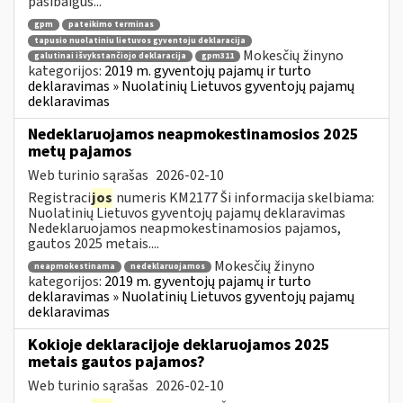
pasibaigus...
gpm
pateikimo terminas
tapusio nuolatiniu lietuvos gyventoju deklaracija
Mokesčių žinyno
galutinai išvykstančiojo deklaracija
gpm311
kategorijos:
2019 m. gyventojų pajamų ir turto
deklaravimas » Nuolatinių Lietuvos gyventojų pajamų
deklaravimas
Nedeklaruojamos neapmokestinamosios 2025
metų pajamos
Web turinio sąrašas
2026-02-10
Registraci
jos
numeris KM2177 Ši informacija skelbiama:
Nuolatinių Lietuvos gyventojų pajamų deklaravimas
Nedeklaruojamos neapmokestinamosios pajamos,
gautos 2025 metais....
Mokesčių žinyno
neapmokestinama
nedeklaruojamos
kategorijos:
2019 m. gyventojų pajamų ir turto
deklaravimas » Nuolatinių Lietuvos gyventojų pajamų
deklaravimas
Kokioje deklaracijoje deklaruojamos 2025
metais gautos pajamos?
Web turinio sąrašas
2026-02-10