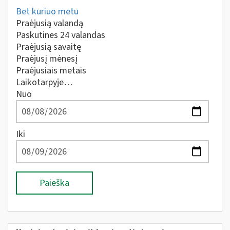
Bet kuriuo metu
Praėjusią valandą
Paskutines 24 valandas
Praėjusią savaitę
Praėjusį mėnesį
Praėjusiais metais
Laikotarpyje…
Nuo
Iki
Paieška