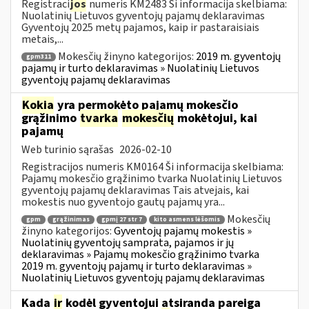
Registraci
jos
numeris KM2483 Ši informacija skelbiama:
Nuolatinių Lietuvos gyventojų pajamų deklaravimas
Gyventojų 2025 metų pajamos, kaip ir pastaraisiais
metais,...
Mokesčių žinyno kategorijos:
2019 m. gyventojų
gpm311
pajamų ir turto deklaravimas » Nuolatinių Lietuvos
gyventojų pajamų deklaravimas
Kokia
yra permokėto pajamų mokesčio
grąžinimo
tvarka
mokesčių
mokėtojui, kai
pajamų
Web turinio sąrašas
2026-02-10
Registracijos numeris KM0164 Ši informacija skelbiama:
Pajamų mokesčio grąžinimo tvarka Nuolatinių Lietuvos
gyventojų pajamų deklaravimas Tais atvejais, kai
mokestis nuo gyventojo gautų pajamų yra...
Mokesčių
gpm
grąžinimas
gpmį 27 str 7
kito asmens lėšomis
žinyno kategorijos:
Gyventojų pajamų mokestis »
Nuolatinių gyventojų samprata, pajamos ir jų
deklaravimas » Pajamų mokesčio grąžinimo tvarka
2019 m. gyventojų pajamų ir turto deklaravimas »
Nuolatinių Lietuvos gyventojų pajamų deklaravimas
Kada
ir
kodėl gyventojui atsiranda pareiga