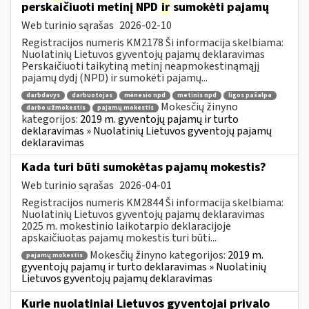
perskaičiuoti metinį NPD
ir
sumokėti pajamų
Web turinio sąrašas
2026-02-10
Registracijos numeris KM2178 Ši informacija skelbiama:
Nuolatinių Lietuvos gyventojų pajamų deklaravimas
Perskaičiuoti taikytiną metinį neapmokestinąmąjį
pajamų dydį (NPD) ir sumokėti pajamų...
darbdavys
darbuotojas
mėnesio npd
metinis npd
ligos pašalpa
Mokesčių žinyno
darbo užmokestis
pajamų mokestis
kategorijos:
2019 m. gyventojų pajamų ir turto
deklaravimas » Nuolatinių Lietuvos gyventojų pajamų
deklaravimas
Kada turi būti sumokėtas pajamų mokestis?
Web turinio sąrašas
2026-04-01
Registracijos numeris KM2844 Ši informacija skelbiama:
Nuolatinių Lietuvos gyventojų pajamų deklaravimas
2025 m. mokestinio laikotarpio deklaracijoje
apskaičiuotas pajamų mokestis turi būti...
Mokesčių žinyno kategorijos:
2019 m.
pajamų mokestis
gyventojų pajamų ir turto deklaravimas » Nuolatinių
Lietuvos gyventojų pajamų deklaravimas
Kurie nuolatiniai Lietuvos gyventojai privalo