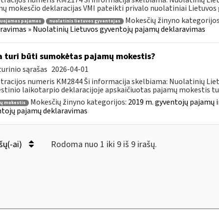
tracijos numeris KM2174 Ši informacija skelbiama: Nuolatinių Li
ų mokesčio deklaracijas VMI pateikti privalo nuolatiniai Lietuvos g
Mokesčių žinyno kategorijo
ruojamos pajamos
nuolatinis lietuvos gyventojas
ravimas » Nuolatinių Lietuvos gyventojų pajamų deklaravimas
 turi būti sumokėtas pajamų mokestis?
urinio sąrašas
2026-04-01
tracijos numeris KM2844 Ši informacija skelbiama: Nuolatinių Li
tinio laikotarpio deklaracijoje apskaičiuotas pajamų mokestis turi
Mokesčių žinyno kategorijos:
2019 m. gyventojų pajamų i
ų mokestis
tojų pajamų deklaravimas
šų(-ai)
Rodoma nuo 1 iki 9 iš 9 irašų.