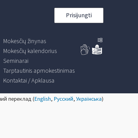
Prisijungti
Mokesčių žinynas
Mokesčių kalendorius
Seminarai
Tarptautinis apmokestinimas
Kontaktai / Apklausa
ний переклад (
English
,
Русский
,
Українська
)