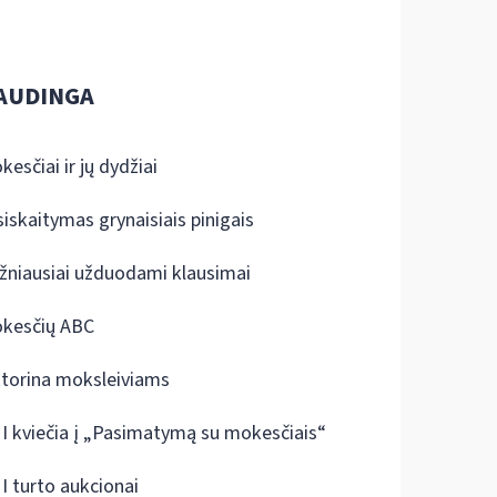
AUDINGA
kesčiai ir jų dydžiai
siskaitymas grynaisiais pinigais
žniausiai užduodami klausimai
kesčių ABC
ktorina moksleiviams
I kviečia į „Pasimatymą su mokesčiais“
I turto aukcionai