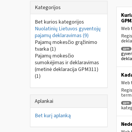
Kategorijos
Kuri
GPM
Bet kurios kategorijos
Nuolatinių Lietuvos gyventojų
Web t
pajamų deklaravimas
(9)
Regis
dekla
Pajamų mokesčio grąžinimo
tvarka
(1)
gpm
gyven
Pajamų mokesčio
dekla
sumokėjimas ir deklaravimas
(metinė deklaracija GPM311)
Kad
(1)
Web t
Regis
termi
Aplankai
gpm
kateg
Bet kurį aplanką
Nede