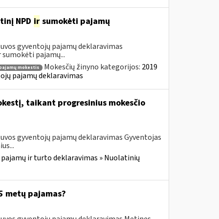
etinį NPD
ir
sumokėti pajamų
etuvos gyventojų pajamų deklaravimas
 sumokėti pajamų...
Mokesčių žinyno kategorijos:
2019
pajamų mokestis
ntojų pajamų deklaravimas
kestį, taikant progresinius mokesčio
etuvos gyventojų pajamų deklaravimas Gyventojas
us...
 pajamų ir turto deklaravimas » Nuolatinių
025 metų pajamas?