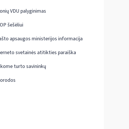
onių VDU palyginimas
OP šešėliui
ašto apsaugos ministerijos informacija
terneto svetainės atitikties paraiška
škome turto savininkų
orodos