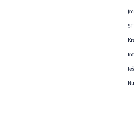
Įm
ST
Kr
In
Ie
Nu