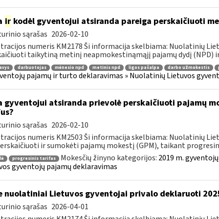
a
ir
kodėl gyventojui atsiranda pareiga perskaičiuoti m
urinio sąrašas
2026-02-10
tracijos numeris KM2178 Ši informacija skelbiama: Nuolatinių Li
aičiuoti taikytiną metinį neapmokestinąmąjį pajamų dydį (NPD) ir
avys
darbuotojas
mėnesio npd
metinis npd
ligos pašalpa
darbo užmokestis
ventojų pajamų ir turto deklaravimas » Nuolatinių Lietuvos gyve
 gyventojui atsiranda prievolė perskaičiuoti pajamų mo
fus?
urinio sąrašas
2026-02-10
tracijos numeris KM2503 Ši informacija skelbiama: Nuolatinių Li
perskaičiuoti ir sumokėti pajamų mokestį (GPM), taikant progresini
Mokesčių žinyno kategorijos:
2019 m. gyventojų
lė
progresinis tarifas
vos gyventojų pajamų deklaravimas
e nuolatiniai Lietuvos gyventojai privalo deklaruoti 2
urinio sąrašas
2026-04-01