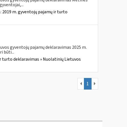
etuvos gyventojų pajamų deklaravimas Metines
yventojai,...
s:
2019 m. gyventojų pajamų ir turto
etuvos gyventojų pajamų deklaravimas 2025 m.
 būti...
r turto deklaravimas » Nuolatinių Lietuvos
1