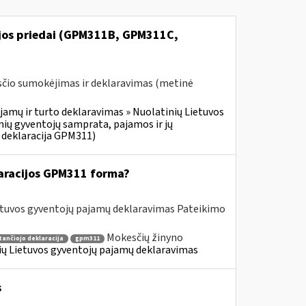
ijos priedai (GPM311B, GPM311C,
čio sumokėjimas ir deklaravimas (metinė
jamų ir turto deklaravimas » Nuolatinių Lietuvos
ių gyventojų samprata, pajamos ir jų
 deklaracija GPM311)
aracijos GPM311 forma?
etuvos gyventojų pajamų deklaravimas Pateikimo
Mokesčių žinyno
tančiojo deklaracija
gpm311
nių Lietuvos gyventojų pajamų deklaravimas
s