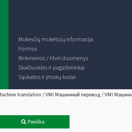
Mokesčių mokėtojų informacija
Formos
Rinkmenos / Atviri duomenys
Skaičiuoklės ir pagalbininkai
Sąskaitos ir įmokų kodai
Machine translation / VMI Машинный перевод / VMI Машин
Paieška