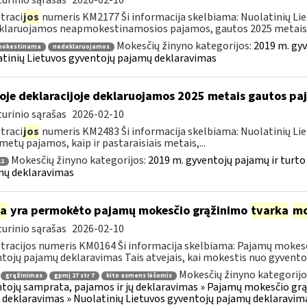
urinio sąrašas
2026-02-10
traci
jos
numeris KM2177 Ši informacija skelbiama: Nuolatinių Li
laruojamos neapmokestinamosios pajamos, gautos 2025 metais..
Mokesčių žinyno kategorijos:
2019 m. gyv
okestinama
nedeklaruojamos
tinių Lietuvos gyventojų pajamų deklaravimas
oje deklaracijoje deklaruojamos 2025 metais gautos p
urinio sąrašas
2026-02-10
traci
jos
numeris KM2483 Ši informacija skelbiama: Nuolatinių Li
metų pajamos, kaip ir pastaraisiais metais,...
Mokesčių žinyno kategorijos:
2019 m. gyventojų pajamų ir turto
1
mų deklaravimas
ia
yra permokėto pajamų mokesčio grąžinimo
tvarka
mo
urinio sąrašas
2026-02-10
tracijos numeris KM0164 Ši informacija skelbiama: Pajamų mokesč
tojų pajamų deklaravimas Tais atvejais, kai mokestis nuo gyventoj
Mokesčių žinyno kategorijo
grąžinimas
gpmį 27 str 7
kito asmens lėšomis
tojų samprata, pajamos ir jų deklaravimas » Pajamų mokesčio gr
 deklaravimas » Nuolatinių Lietuvos gyventojų pajamų deklaravim