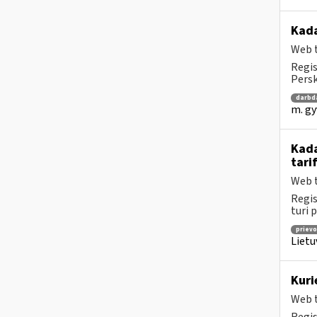
Kad
Web t
Regis
Persk
darbd
m. gy
Kada
tari
Web t
Regis
turi 
prievo
Lietu
Kuri
Web t