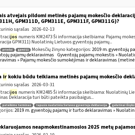
ais atvejais pildomi metinės pajamų mokesčio deklarac
311H, GPM311D, GPM311E, GPM311F, GPM311G)?
urinio sąrašas
2026-02-13
traci
jos
numeris KM2473 Ši informacija skelbiama: Pajamų mokes
racija GPM311) Nuolatinių Lietuvos gyventojų pajamų...
Mokesčių žinyno kategorijos:
2019 m. gyventojų pa
priedai
gpm311
tojų pajamų deklaravimas
Gyventojų pajamų mokestis » Nuolatin
ravimas » Pajamų mokesčio sumokėjimas ir deklaravimas (metinė
a
ir
kokiu būdu teikiama metinės pajamų mokesčio dekl
urinio sąrašas
2026-03-31
traci
jos
numeris KM2485 Ši informacija skelbiama: Nuolatinių Li
nas Deklaracija turi būti pateikta pasibaigus...
pateikimo terminas
tapusio nuolatiniu lietuvos gyventoju deklaracija
galutinai išvyks
orijos:
2019 m. gyventojų pajamų ir turto deklaravimas » Nuolati
klaruojamos neapmokestinamosios 2025 metų pajamo