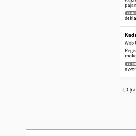
Regis
pajam
dekla
dekla
Kada
Web t
Regis
mokes
pajam
gyven
10 Įra