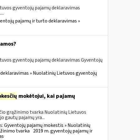
etuvos gyventojų pajamų deklaravimas
..
entojų pajamų ir turto deklaravimas »
ajamos?
etuvos gyventojų pajamų deklaravimas Gyventojų
 deklaravimas » Nuolatinių Lietuvos gyventojų
kesčių
mokėtojui, kai pajamų
io grąžinimo tvarka Nuolatinių Lietuvos
o gautų pajamų yra...
s:
Gyventojų pajamų mokestis » Nuolatinių
ąžinimo tvarka
2019 m. gyventojų pajamų ir
as