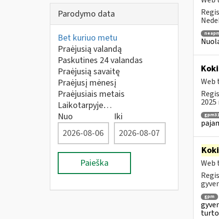
Web t
Regis
Parodymo data
Nedek
neapm
Bet kuriuo metu
Nuola
Praėjusią valandą
Paskutines 24 valandas
Koki
Praėjusią savaitę
Web t
Praėjusį mėnesį
Praėjusiais metais
Regis
2025 
Laikotarpyje…
Nuo
Iki
gpm31
paja
Kok
Paieška
Web t
Regis
gyven
gpm
gyven
turto