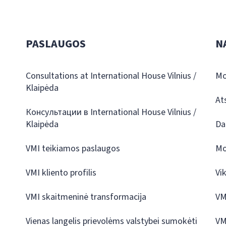
PASLAUGOS
N
Consultations at International House Vilnius /
Mo
Klaipėda
At
Консультации в International House Vilnius /
Klaipėda
Da
VMI teikiamos paslaugos
Mo
VMI kliento profilis
Vi
VMI skaitmeninė transformacija
VM
Vienas langelis prievolėms valstybei sumokėti
VM