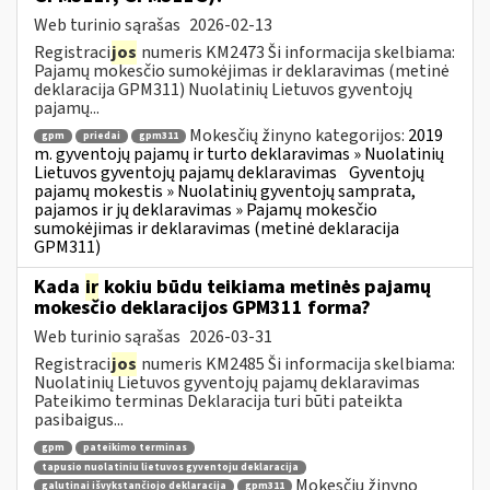
Web turinio sąrašas
2026-02-13
Registraci
jos
numeris KM2473 Ši informacija skelbiama:
Pajamų mokesčio sumokėjimas ir deklaravimas (metinė
deklaracija GPM311) Nuolatinių Lietuvos gyventojų
pajamų...
Mokesčių žinyno kategorijos:
2019
gpm
priedai
gpm311
m. gyventojų pajamų ir turto deklaravimas » Nuolatinių
Lietuvos gyventojų pajamų deklaravimas
Gyventojų
pajamų mokestis » Nuolatinių gyventojų samprata,
pajamos ir jų deklaravimas » Pajamų mokesčio
sumokėjimas ir deklaravimas (metinė deklaracija
GPM311)
Kada
ir
kokiu būdu teikiama metinės pajamų
mokesčio deklaracijos GPM311 forma?
Web turinio sąrašas
2026-03-31
Registraci
jos
numeris KM2485 Ši informacija skelbiama:
Nuolatinių Lietuvos gyventojų pajamų deklaravimas
Pateikimo terminas Deklaracija turi būti pateikta
pasibaigus...
gpm
pateikimo terminas
tapusio nuolatiniu lietuvos gyventoju deklaracija
Mokesčių žinyno
galutinai išvykstančiojo deklaracija
gpm311