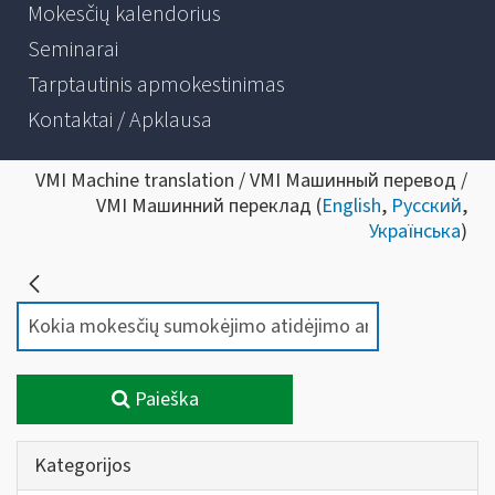
Mokesčių kalendorius
Seminarai
Tarptautinis apmokestinimas
Kontaktai / Apklausa
VMI Machine translation / VMI Машинный перевод /
VMI Машинний переклад (
English
,
Русский
,
Українська
)
Paieška
Kategorijos