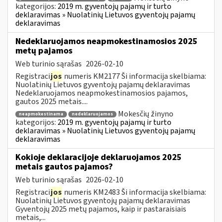
kategorijos:
2019 m. gyventojų pajamų ir turto
deklaravimas » Nuolatinių Lietuvos gyventojų pajamų
deklaravimas
Nedeklaruojamos neapmokestinamosios 2025
metų pajamos
Web turinio sąrašas
2026-02-10
Registraci
jos
numeris KM2177 Ši informacija skelbiama:
Nuolatinių Lietuvos gyventojų pajamų deklaravimas
Nedeklaruojamos neapmokestinamosios pajamos,
gautos 2025 metais....
Mokesčių žinyno
neapmokestinama
nedeklaruojamos
kategorijos:
2019 m. gyventojų pajamų ir turto
deklaravimas » Nuolatinių Lietuvos gyventojų pajamų
deklaravimas
Kokioje deklaracijoje deklaruojamos 2025
metais gautos pajamos?
Web turinio sąrašas
2026-02-10
Registraci
jos
numeris KM2483 Ši informacija skelbiama:
Nuolatinių Lietuvos gyventojų pajamų deklaravimas
Gyventojų 2025 metų pajamos, kaip ir pastaraisiais
metais,...