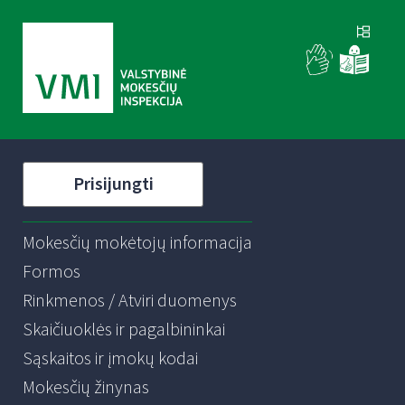
Prisijungti
Mokesčių mokėtojų informacija
Formos
Rinkmenos / Atviri duomenys
Skaičiuoklės ir pagalbininkai
Sąskaitos ir įmokų kodai
Mokesčių žinynas