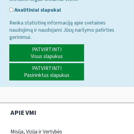
Analitiniai slapukai
Renka statistinę informaciją apie svetainės
naudojimą ir naudojami Jūsų naršymo patirties
gerinimui.
PATVIRTINTI
Visus slapukus
PATVIRTINTI
Pasirinktus slapukus
APIE VMI
Misija, Vizija ir Vertybės