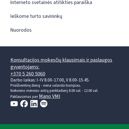
Interneto svetainės atitikties paraiška
Ieškome turto savininkų
Nuorodos
Konsultacijos mokesčių klausimais ir paslaugos
gyventojams:
+370 5 260 5060
Darbo laikas: I-IV 8.00-17.00, V 8.00-15.45.
Prieššventinę dieną - viena valanda trumpiau.
Kiekvieno mėnesio antrą penktadienį 8.00 val. - 12.00 val.
Mano VMI
Paklausimas per