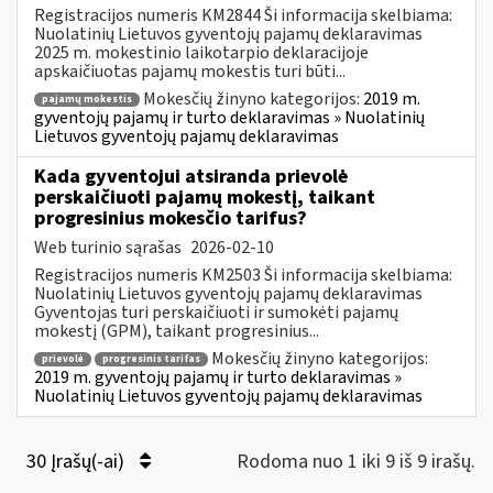
Registracijos numeris KM2844 Ši informacija skelbiama:
Nuolatinių Lietuvos gyventojų pajamų deklaravimas
2025 m. mokestinio laikotarpio deklaracijoje
apskaičiuotas pajamų mokestis turi būti...
Mokesčių žinyno kategorijos:
2019 m.
pajamų mokestis
gyventojų pajamų ir turto deklaravimas » Nuolatinių
Lietuvos gyventojų pajamų deklaravimas
Kada gyventojui atsiranda prievolė
perskaičiuoti pajamų mokestį, taikant
progresinius mokesčio tarifus?
Web turinio sąrašas
2026-02-10
Registracijos numeris KM2503 Ši informacija skelbiama:
Nuolatinių Lietuvos gyventojų pajamų deklaravimas
Gyventojas turi perskaičiuoti ir sumokėti pajamų
mokestį (GPM), taikant progresinius...
Mokesčių žinyno kategorijos:
prievolė
progresinis tarifas
2019 m. gyventojų pajamų ir turto deklaravimas »
Nuolatinių Lietuvos gyventojų pajamų deklaravimas
30 Įrašų(-ai)
Rodoma nuo 1 iki 9 iš 9 irašų.