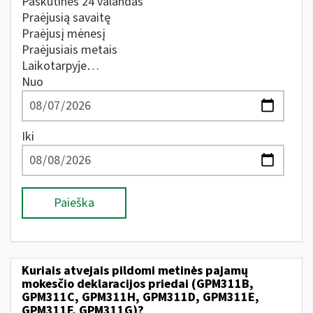
Paskutines 24 valandas
Praėjusią savaitę
Praėjusį mėnesį
Praėjusiais metais
Laikotarpyje…
Nuo
Iki
Paieška
Kuriais atvejais pildomi metinės pajamų
mokesčio deklaracijos priedai (GPM311B,
GPM311C, GPM311H, GPM311D, GPM311E,
GPM311F, GPM311G)?