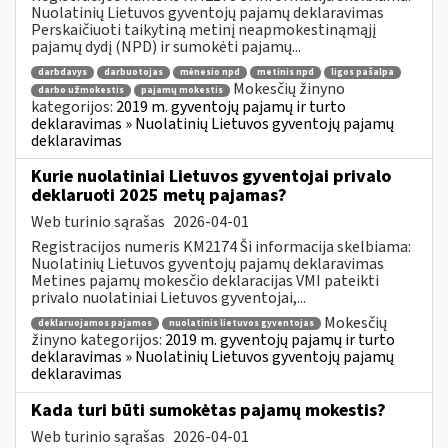
Nuolatinių Lietuvos gyventojų pajamų deklaravimas
Perskaičiuoti taikytiną metinį neapmokestinąmąjį
pajamų dydį (NPD) ir sumokėti pajamų...
darbdavys
darbuotojas
mėnesio npd
metinis npd
ligos pašalpa
Mokesčių žinyno
darbo užmokestis
pajamų mokestis
kategorijos:
2019 m. gyventojų pajamų ir turto
deklaravimas » Nuolatinių Lietuvos gyventojų pajamų
deklaravimas
Kurie nuolatiniai Lietuvos gyventojai privalo
deklaruoti 2025 metų pajamas?
Web turinio sąrašas
2026-04-01
Registracijos numeris KM2174 Ši informacija skelbiama:
Nuolatinių Lietuvos gyventojų pajamų deklaravimas
Metines pajamų mokesčio deklaracijas VMI pateikti
privalo nuolatiniai Lietuvos gyventojai,...
Mokesčių
deklaruojamos pajamos
nuolatinis lietuvos gyventojas
žinyno kategorijos:
2019 m. gyventojų pajamų ir turto
deklaravimas » Nuolatinių Lietuvos gyventojų pajamų
deklaravimas
Kada turi būti sumokėtas pajamų mokestis?
Web turinio sąrašas
2026-04-01