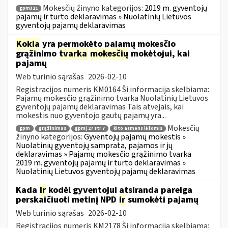
Mokesčių žinyno kategorijos:
2019 m. gyventojų
gpm311
pajamų ir turto deklaravimas » Nuolatinių Lietuvos
gyventojų pajamų deklaravimas
Kokia
yra permokėto pajamų mokesčio
grąžinimo
tvarka
mokesčių
mokėtojui, kai
pajamų
Web turinio sąrašas
2026-02-10
Registracijos numeris KM0164 Ši informacija skelbiama:
Pajamų mokesčio grąžinimo tvarka Nuolatinių Lietuvos
gyventojų pajamų deklaravimas Tais atvejais, kai
mokestis nuo gyventojo gautų pajamų yra...
Mokesčių
gpm
grąžinimas
gpmį 27 str 7
kito asmens lėšomis
žinyno kategorijos:
Gyventojų pajamų mokestis »
Nuolatinių gyventojų samprata, pajamos ir jų
deklaravimas » Pajamų mokesčio grąžinimo tvarka
2019 m. gyventojų pajamų ir turto deklaravimas »
Nuolatinių Lietuvos gyventojų pajamų deklaravimas
Kada
ir
kodėl gyventojui atsiranda pareiga
perskaičiuoti metinį NPD
ir
sumokėti pajamų
Web turinio sąrašas
2026-02-10
Registracijos numeris KM2178 Ši informacija skelbiama: