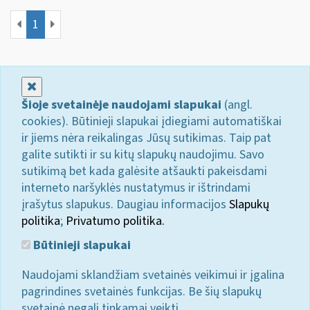
1
Uždaryti
Šioje svetainėje naudojami slapukai
(angl.
cookies). Būtinieji slapukai įdiegiami automatiškai
ir jiems nėra reikalingas Jūsų sutikimas. Taip pat
galite sutikti ir su kitų slapukų naudojimu. Savo
sutikimą bet kada galėsite atšaukti pakeisdami
interneto naršyklės nustatymus ir ištrindami
įrašytus slapukus. Daugiau informacijos
Slapukų
politika
;
Privatumo politika.
Būtinieji slapukai
Naudojami sklandžiam svetainės veikimui ir įgalina
pagrindines svetainės funkcijas. Be šių slapukų
svetainė negali tinkamai veikti.