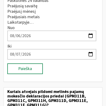
Paskutines 24 valandas
Praėjusią savaitę
Praėjusį mėnesį
Praėjusiais metais
Laikotarpyje…
Nuo
Iki
Paieška
Kuriais atvejais pildomi metinės pajamų
mokesčio deklaracijos priedai (GPM311B,
GPM311C, GPM311H, GPM311D, GPM311E,
GPM311F, GPM311G)?