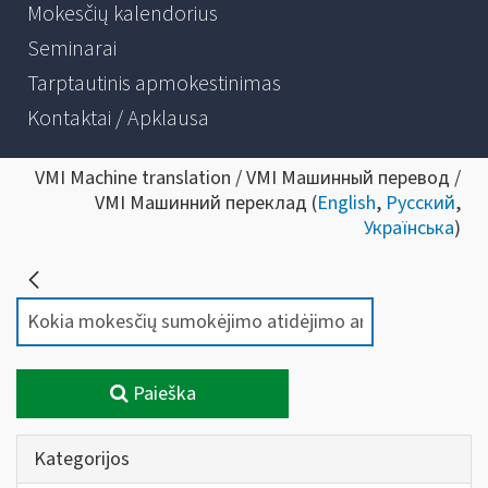
Mokesčių kalendorius
Seminarai
Tarptautinis apmokestinimas
Kontaktai / Apklausa
VMI Machine translation / VMI Машинный перевод /
VMI Машинний переклад (
English
,
Русский
,
Українська
)
Paieška
Kategorijos