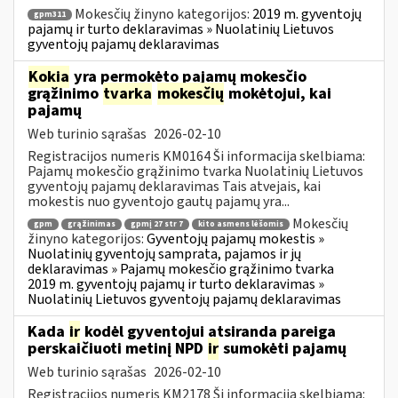
Mokesčių žinyno kategorijos:
2019 m. gyventojų
gpm311
pajamų ir turto deklaravimas » Nuolatinių Lietuvos
gyventojų pajamų deklaravimas
Kokia
yra permokėto pajamų mokesčio
grąžinimo
tvarka
mokesčių
mokėtojui, kai
pajamų
Web turinio sąrašas
2026-02-10
Registracijos numeris KM0164 Ši informacija skelbiama:
Pajamų mokesčio grąžinimo tvarka Nuolatinių Lietuvos
gyventojų pajamų deklaravimas Tais atvejais, kai
mokestis nuo gyventojo gautų pajamų yra...
Mokesčių
gpm
grąžinimas
gpmį 27 str 7
kito asmens lėšomis
žinyno kategorijos:
Gyventojų pajamų mokestis »
Nuolatinių gyventojų samprata, pajamos ir jų
deklaravimas » Pajamų mokesčio grąžinimo tvarka
2019 m. gyventojų pajamų ir turto deklaravimas »
Nuolatinių Lietuvos gyventojų pajamų deklaravimas
Kada
ir
kodėl gyventojui atsiranda pareiga
perskaičiuoti metinį NPD
ir
sumokėti pajamų
Web turinio sąrašas
2026-02-10
Registracijos numeris KM2178 Ši informacija skelbiama: