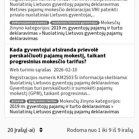
Nuolatinių Lietuvos gyventojų pajamų deklaravimas
Metines pajamų mokesčio deklaracijas VMI pateikti
privalo nuolatiniai Lietuvos gyventojai,...
Mokesčių
deklaruojamos pajamos
nuolatinis lietuvos gyventojas
žinyno kategorijos:
2019 m. gyventojų pajamų ir turto
deklaravimas » Nuolatinių Lietuvos gyventojų pajamų
deklaravimas
Kada gyventojui atsiranda prievolė
perskaičiuoti pajamų mokestį, taikant
progresinius mokesčio tarifus?
Web turinio sąrašas
2026-02-10
Registracijos numeris KM2503 Ši informacija skelbiama:
Nuolatinių Lietuvos gyventojų pajamų deklaravimas
Gyventojas turi perskaičiuoti ir sumokėti pajamų
mokestį (GPM), taikant progresinius...
Mokesčių žinyno kategorijos:
prievolė
progresinis tarifas
2019 m. gyventojų pajamų ir turto deklaravimas »
Nuolatinių Lietuvos gyventojų pajamų deklaravimas
20 Įrašų(-ai)
Rodoma nuo 1 iki 9 iš 9 irašų.