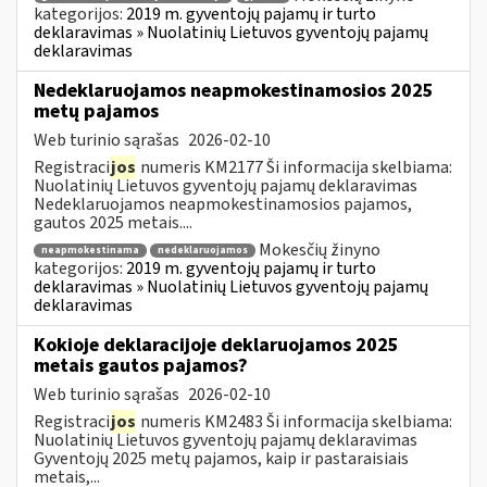
kategorijos:
2019 m. gyventojų pajamų ir turto
deklaravimas » Nuolatinių Lietuvos gyventojų pajamų
deklaravimas
Nedeklaruojamos neapmokestinamosios 2025
metų pajamos
Web turinio sąrašas
2026-02-10
Registraci
jos
numeris KM2177 Ši informacija skelbiama:
Nuolatinių Lietuvos gyventojų pajamų deklaravimas
Nedeklaruojamos neapmokestinamosios pajamos,
gautos 2025 metais....
Mokesčių žinyno
neapmokestinama
nedeklaruojamos
kategorijos:
2019 m. gyventojų pajamų ir turto
deklaravimas » Nuolatinių Lietuvos gyventojų pajamų
deklaravimas
Kokioje deklaracijoje deklaruojamos 2025
metais gautos pajamos?
Web turinio sąrašas
2026-02-10
Registraci
jos
numeris KM2483 Ši informacija skelbiama:
Nuolatinių Lietuvos gyventojų pajamų deklaravimas
Gyventojų 2025 metų pajamos, kaip ir pastaraisiais
metais,...