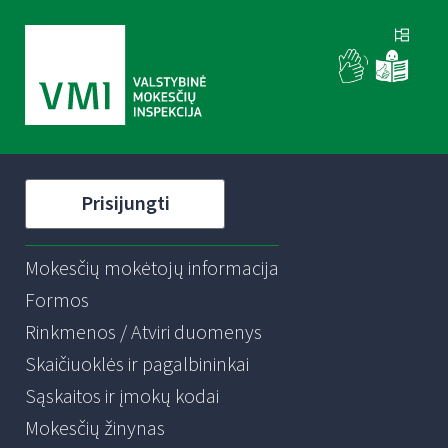
Prisijungti
Mokesčių mokėtojų informacija
Formos
Rinkmenos / Atviri duomenys
Skaičiuoklės ir pagalbininkai
Sąskaitos ir įmokų kodai
Mokesčių žinynas