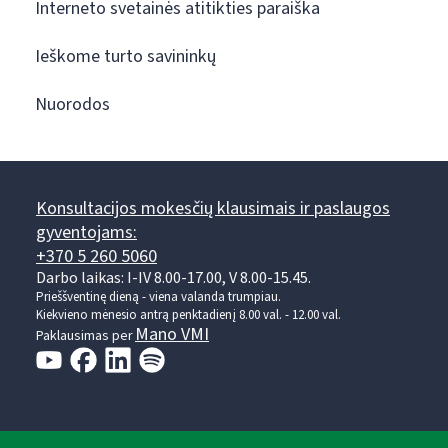
Interneto svetainės atitikties paraiška
Ieškome turto savininkų
Nuorodos
Konsultacijos mokesčių klausimais ir paslaugos
gyventojams:
+370 5 260 5060
Darbo laikas: I-IV 8.00-17.00, V 8.00-15.45.
Prieššventinę dieną - viena valanda trumpiau.
Kiekvieno mėnesio antrą penktadienį 8.00 val. - 12.00 val.
Mano VMI
Paklausimas per