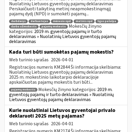
Nuolatinių Lietuvos gyventojų pajamų deklaravimas
Perskaičiuoti taikytiną metinį neapmokestinąmąjį
pajamų dydį (NPD) ir sumokėti pajamų...
darbdavys
darbuotojas
mėnesio npd
metinis npd
ligos pašalpa
Mokesčių žinyno
darbo užmokestis
pajamų mokestis
kategorijos:
2019 m. gyventojų pajamų ir turto
deklaravimas » Nuolatinių Lietuvos gyventojų pajamų
deklaravimas
Kada turi būti sumokėtas pajamų mokestis?
Web turinio sąrašas
2026-04-01
Registracijos numeris KM2844 Ši informacija skelbiama:
Nuolatinių Lietuvos gyventojų pajamų deklaravimas
2025 m. mokestinio laikotarpio deklaracijoje
apskaičiuotas pajamų mokestis turi būti...
Mokesčių žinyno kategorijos:
2019 m.
pajamų mokestis
gyventojų pajamų ir turto deklaravimas » Nuolatinių
Lietuvos gyventojų pajamų deklaravimas
Kurie nuolatiniai Lietuvos gyventojai privalo
deklaruoti 2025 metų pajamas?
Web turinio sąrašas
2026-04-01
Registracijos numeris KM2174 Ši informacija skelbiama: