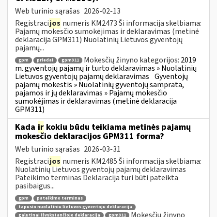
Web turinio sąrašas
2026-02-13
Registraci
jos
numeris KM2473 Ši informacija skelbiama:
Pajamų mokesčio sumokėjimas ir deklaravimas (metinė
deklaracija GPM311) Nuolatinių Lietuvos gyventojų
pajamų...
Mokesčių žinyno kategorijos:
2019
gpm
priedai
gpm311
m. gyventojų pajamų ir turto deklaravimas » Nuolatinių
Lietuvos gyventojų pajamų deklaravimas
Gyventojų
pajamų mokestis » Nuolatinių gyventojų samprata,
pajamos ir jų deklaravimas » Pajamų mokesčio
sumokėjimas ir deklaravimas (metinė deklaracija
GPM311)
Kada
ir
kokiu būdu teikiama metinės pajamų
mokesčio deklaracijos GPM311 forma?
Web turinio sąrašas
2026-03-31
Registraci
jos
numeris KM2485 Ši informacija skelbiama:
Nuolatinių Lietuvos gyventojų pajamų deklaravimas
Pateikimo terminas Deklaracija turi būti pateikta
pasibaigus...
gpm
pateikimo terminas
tapusio nuolatiniu lietuvos gyventoju deklaracija
Mokesčių žinyno
galutinai išvykstančiojo deklaracija
gpm311