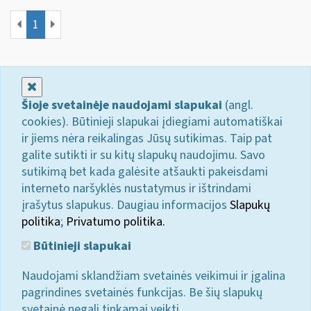
1
Uždaryti
Šioje svetainėje naudojami slapukai
(angl.
cookies). Būtinieji slapukai įdiegiami automatiškai
ir jiems nėra reikalingas Jūsų sutikimas. Taip pat
galite sutikti ir su kitų slapukų naudojimu. Savo
sutikimą bet kada galėsite atšaukti pakeisdami
interneto naršyklės nustatymus ir ištrindami
įrašytus slapukus. Daugiau informacijos
Slapukų
politika
;
Privatumo politika.
Būtinieji slapukai
Naudojami sklandžiam svetainės veikimui ir įgalina
pagrindines svetainės funkcijas. Be šių slapukų
svetainė negali tinkamai veikti.