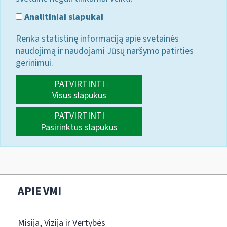
Analitiniai slapukai
Renka statistinę informaciją apie svetainės
naudojimą ir naudojami Jūsų naršymo patirties
gerinimui.
PATVIRTINTI
Visus slapukus
PATVIRTINTI
Pasirinktus slapukus
APIE VMI
Misija, Vizija ir Vertybės