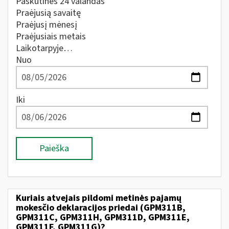
Paskutines 24 valandas
Praėjusią savaitę
Praėjusį mėnesį
Praėjusiais metais
Laikotarpyje…
Nuo
Iki
Paieška
Kuriais atvejais pildomi metinės pajamų
mokesčio deklaracijos priedai (GPM311B,
GPM311C, GPM311H, GPM311D, GPM311E,
GPM311F, GPM311G)?