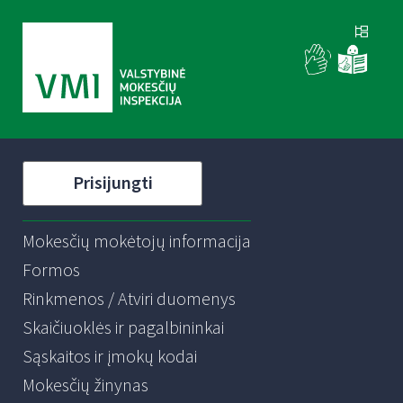
Prisijungti
Mokesčių mokėtojų informacija
Formos
Rinkmenos / Atviri duomenys
Skaičiuoklės ir pagalbininkai
Sąskaitos ir įmokų kodai
Mokesčių žinynas