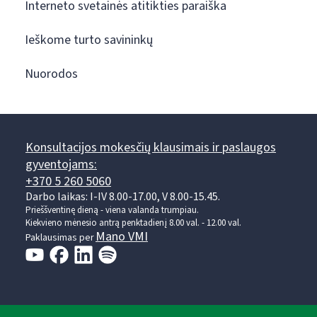
Interneto svetainės atitikties paraiška
Ieškome turto savininkų
Nuorodos
Konsultacijos mokesčių klausimais ir paslaugos
gyventojams:
+370 5 260 5060
Darbo laikas: I-IV 8.00-17.00, V 8.00-15.45.
Prieššventinę dieną - viena valanda trumpiau.
Kiekvieno mėnesio antrą penktadienį 8.00 val. - 12.00 val.
Mano VMI
Paklausimas per