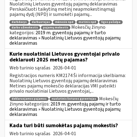
Nuolatinių Lietuvos gyventojų pajamų deklaravimas
Perskaičiuoti taikytiną metinį neapmokestinąmąjį
pajamų dydį (NPD) ir sumokėti pajamų...
darbdavys
darbuotojas
mėnesio npd
metinis npd
ligos pašalpa
Mokesčių žinyno
darbo užmokestis
pajamų mokestis
kategorijos:
2019 m. gyventojų pajamų ir turto
deklaravimas » Nuolatinių Lietuvos gyventojų pajamų
deklaravimas
Kurie nuolatiniai Lietuvos gyventojai privalo
deklaruoti 2025 metų pajamas?
Web turinio sąrašas
2026-04-01
Registracijos numeris KM2174 Ši informacija skelbiama:
Nuolatinių Lietuvos gyventojų pajamų deklaravimas
Metines pajamų mokesčio deklaracijas VMI pateikti
privalo nuolatiniai Lietuvos gyventojai,...
Mokesčių
deklaruojamos pajamos
nuolatinis lietuvos gyventojas
žinyno kategorijos:
2019 m. gyventojų pajamų ir turto
deklaravimas » Nuolatinių Lietuvos gyventojų pajamų
deklaravimas
Kada turi būti sumokėtas pajamų mokestis?
Web turinio sąrašas
2026-04-01