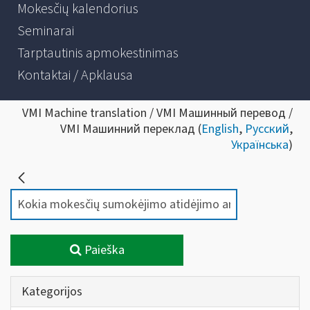
Mokesčių kalendorius
Seminarai
Tarptautinis apmokestinimas
Kontaktai / Apklausa
VMI Machine translation / VMI Машинный перевод /
VMI Машинний переклад (
English
,
Русский
,
Українська
)
Paieška
Kategorijos