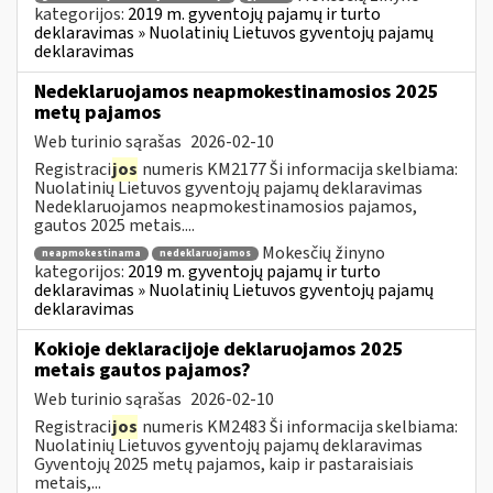
kategorijos:
2019 m. gyventojų pajamų ir turto
deklaravimas » Nuolatinių Lietuvos gyventojų pajamų
deklaravimas
Nedeklaruojamos neapmokestinamosios 2025
metų pajamos
Web turinio sąrašas
2026-02-10
Registraci
jos
numeris KM2177 Ši informacija skelbiama:
Nuolatinių Lietuvos gyventojų pajamų deklaravimas
Nedeklaruojamos neapmokestinamosios pajamos,
gautos 2025 metais....
Mokesčių žinyno
neapmokestinama
nedeklaruojamos
kategorijos:
2019 m. gyventojų pajamų ir turto
deklaravimas » Nuolatinių Lietuvos gyventojų pajamų
deklaravimas
Kokioje deklaracijoje deklaruojamos 2025
metais gautos pajamos?
Web turinio sąrašas
2026-02-10
Registraci
jos
numeris KM2483 Ši informacija skelbiama:
Nuolatinių Lietuvos gyventojų pajamų deklaravimas
Gyventojų 2025 metų pajamos, kaip ir pastaraisiais
metais,...