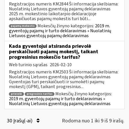
Registracijos numeris KM2844 Ši informacija skelbiama:
Nuolatinių Lietuvos gyventojų pajamų deklaravimas
2025 m. mokestinio laikotarpio deklaracijoje
apskaičiuotas pajamų mokestis turi būti...
Mokesčių žinyno kategorijos:
2019 m.
pajamų mokestis
gyventojų pajamų ir turto deklaravimas » Nuolatinių
Lietuvos gyventojų pajamų deklaravimas
Kada gyventojui atsiranda prievolė
perskaičiuoti pajamų mokestį, taikant
progresinius mokesčio tarifus?
Web turinio sąrašas
2026-02-10
Registracijos numeris KM2503 Ši informacija skelbiama:
Nuolatinių Lietuvos gyventojų pajamų deklaravimas
Gyventojas turi perskaičiuoti ir sumokėti pajamų
mokestį (GPM), taikant progresinius...
Mokesčių žinyno kategorijos:
prievolė
progresinis tarifas
2019 m. gyventojų pajamų ir turto deklaravimas »
Nuolatinių Lietuvos gyventojų pajamų deklaravimas
30 Įrašų(-ai)
Rodoma nuo 1 iki 9 iš 9 irašų.