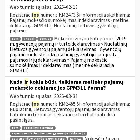
Web turinio sąrašas
2026-02-13
Registraci
jos
numeris KM2473 Ši informacija skelbiama:
Pajamų mokesčio sumokėjimas ir deklaravimas (metinė
deklaracija GPM311) Nuolatinių Lietuvos gyventojų
pajamų...
Mokesčių žinyno kategorijos:
2019
gpm
priedai
gpm311
m. gyventojų pajamų ir turto deklaravimas » Nuolatinių
Lietuvos gyventojų pajamų deklaravimas
Gyventojų
pajamų mokestis » Nuolatinių gyventojų samprata,
pajamos ir jų deklaravimas » Pajamų mokesčio
sumokėjimas ir deklaravimas (metinė deklaracija
GPM311)
Kada
ir
kokiu būdu teikiama metinės pajamų
mokesčio deklaracijos GPM311 forma?
Web turinio sąrašas
2026-03-31
Registraci
jos
numeris KM2485 Ši informacija skelbiama:
Nuolatinių Lietuvos gyventojų pajamų deklaravimas
Pateikimo terminas Deklaracija turi būti pateikta
pasibaigus...
gpm
pateikimo terminas
tapusio nuolatiniu lietuvos gyventoju deklaracija
Mokesčių žinyno
galutinai išvykstančiojo deklaracija
gpm311