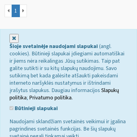
1
Uždaryti
Šioje svetainėje naudojami slapukai
(angl.
cookies). Būtinieji slapukai įdiegiami automatiškai
ir jiems nėra reikalingas Jūsų sutikimas. Taip pat
galite sutikti ir su kitų slapukų naudojimu. Savo
sutikimą bet kada galėsite atšaukti pakeisdami
interneto naršyklės nustatymus ir ištrindami
įrašytus slapukus. Daugiau informacijos
Slapukų
politika
;
Privatumo politika.
Būtinieji slapukai
Naudojami sklandžiam svetainės veikimui ir įgalina
pagrindines svetainės funkcijas. Be šių slapukų
svetainė negali tinkamai veikti.