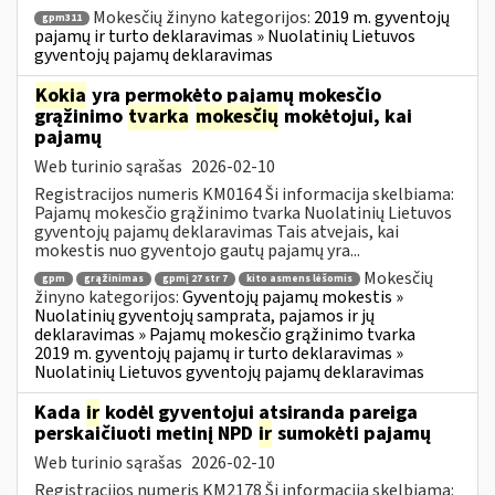
Mokesčių žinyno kategorijos:
2019 m. gyventojų
gpm311
pajamų ir turto deklaravimas » Nuolatinių Lietuvos
gyventojų pajamų deklaravimas
Kokia
yra permokėto pajamų mokesčio
grąžinimo
tvarka
mokesčių
mokėtojui, kai
pajamų
Web turinio sąrašas
2026-02-10
Registracijos numeris KM0164 Ši informacija skelbiama:
Pajamų mokesčio grąžinimo tvarka Nuolatinių Lietuvos
gyventojų pajamų deklaravimas Tais atvejais, kai
mokestis nuo gyventojo gautų pajamų yra...
Mokesčių
gpm
grąžinimas
gpmį 27 str 7
kito asmens lėšomis
žinyno kategorijos:
Gyventojų pajamų mokestis »
Nuolatinių gyventojų samprata, pajamos ir jų
deklaravimas » Pajamų mokesčio grąžinimo tvarka
2019 m. gyventojų pajamų ir turto deklaravimas »
Nuolatinių Lietuvos gyventojų pajamų deklaravimas
Kada
ir
kodėl gyventojui atsiranda pareiga
perskaičiuoti metinį NPD
ir
sumokėti pajamų
Web turinio sąrašas
2026-02-10
Registracijos numeris KM2178 Ši informacija skelbiama: