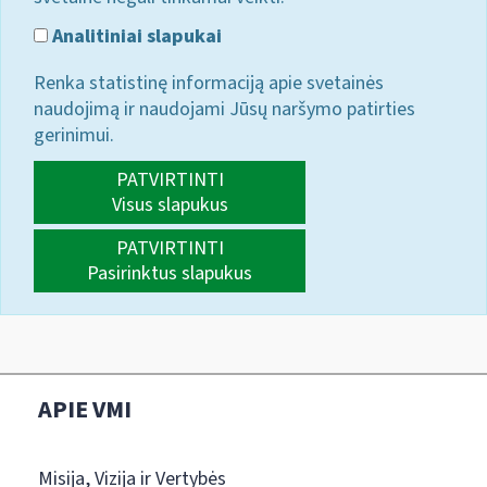
Analitiniai slapukai
Renka statistinę informaciją apie svetainės
naudojimą ir naudojami Jūsų naršymo patirties
gerinimui.
PATVIRTINTI
Visus slapukus
PATVIRTINTI
Pasirinktus slapukus
APIE VMI
Misija, Vizija ir Vertybės