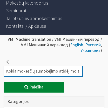
Mokesčių kalendorius
Seminarai
Tarptautinis apmokestinimas
Kontaktai / Apklausa
VMI Machine translation / VMI Машинный перевод /
VMI Машинний переклад (
English
,
Русский
,
Українська
)
Paieška
Kategorijos