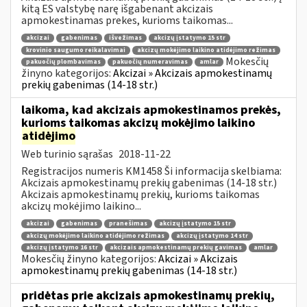
kitą ES valstybę narę išgabenant akcizais
apmokestinamas prekes, kurioms taikomas...
akcizai
gabenimas
išvežimas
akcizų įstatymo 15 str
krovinio saugumo reikalavimai
akcizų mokėjimo laikino atidėjimo režimas
Mokesčių
pakuočių plombavimas
pakuočių numeravimas
amlar
žinyno kategorijos:
Akcizai » Akcizais apmokestinamų
prekių gabenimas (14-18 str.)
laikoma, kad akcizais apmokestinamos prekės,
kurioms taikomas akcizų mokėjimo laikino
atidėjimo
Web turinio sąrašas
2018-11-22
Registracijos numeris KM1458 Ši informacija skelbiama:
Akcizais apmokestinamų prekių gabenimas (14-18 str.)
Akcizais apmokestinamų prekių, kurioms taikomas
akcizų mokėjimo laikino...
akcizai
gabenimas
pranešimas
akcizų įstatymo 15 str
akcizų mokėjimo laikino atidėjimo režimas
akcizų įstatymo 14 str
akcizų įstatymo 16 str
akcizais apmokestinamų prekių gavimas
amlar
Mokesčių žinyno kategorijos:
Akcizai » Akcizais
apmokestinamų prekių gabenimas (14-18 str.)
pridėtas prie akcizais apmokestinamų prekių,