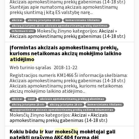
Akcizais apmokestinamų prekių gabenimas (14-18 str.)
Siuntėjas apie numatomą akcizais apmokestinamų
prekių siuntimą į kitą ES valstybę narę...
akcizai
akcizų įstatymo 15 str
komerciniams tikslams
akcizų įstatymo 16 str akcizais apmokestinamų prekių siuntimas
Mokesčių žinyno kategorijos:
Akcizai »
informuoti vmi
Akcizais apmokestinamų prekių gabenimas (14-18 str.)
įformintas akcizais apmokestinamų prekių,
kurioms netaikomas akcizų mokėjimo laikino
atidėjimo
Web turinio sąrašas
2018-11-22
Registracijos numeris KM1466 Ši informacija skelbiama:
Akcizais apmokestinamų prekių gabenimas (14-18 str.)
Akcizais apmokestinamų prekių, kurioms netaikomas
akcizų mokėjimo laikino atidėjimo...
akcizai
saad
akcizais apmokestinamų prekių gabenimas
akcizų įstatymo 15 str
akcizų įstatymo 16 str
komerciniams tikslams
supaprastintas akcizais apmokestinamų prekių vežimo dokumentas
Mokesčių žinyno kategorijos:
Akcizai » Akcizais
apmokestinamų prekių gabenimas (14-18 str.)
Kokiu būdu
ir
kur
mokesčių
mokėtojai gali
pateikti prašymo AKC404 formą dėl