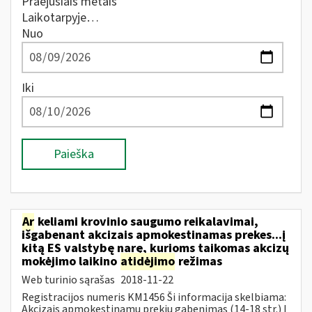
Praėjusiais metais
Laikotarpyje…
Nuo
Iki
Paieška
Ar
keliami krovinio saugumo reikalavimai,
išgabenant akcizais apmokestinamas prekes...į
kitą ES valstybę narę, kurioms taikomas akcizų
mokėjimo laikino
atidėjimo
režimas
Web turinio sąrašas
2018-11-22
Registracijos numeris KM1456 Ši informacija skelbiama:
Akcizais apmokestinamų prekių gabenimas (14-18 str.) Į