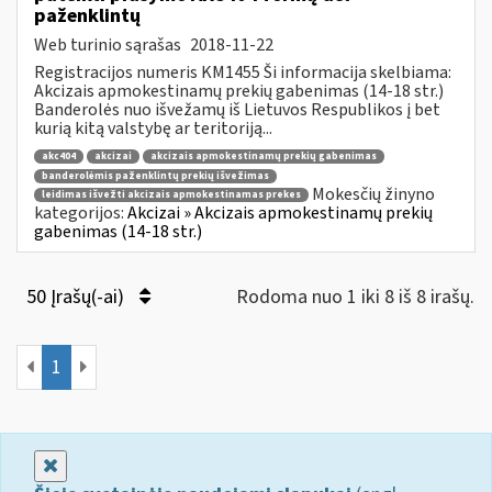
paženklintų
Web turinio sąrašas
2018-11-22
Registracijos numeris KM1455 Ši informacija skelbiama:
Akcizais apmokestinamų prekių gabenimas (14-18 str.)
Banderolės nuo išvežamų iš Lietuvos Respublikos į bet
kurią kitą valstybę ar teritoriją...
akc404
akcizai
akcizais apmokestinamų prekių gabenimas
banderolėmis paženklintų prekių išvežimas
Mokesčių žinyno
leidimas išvežti akcizais apmokestinamas prekes
kategorijos:
Akcizai » Akcizais apmokestinamų prekių
gabenimas (14-18 str.)
50 Įrašų(-ai)
Rodoma nuo 1 iki 8 iš 8 irašų.
1
Uždaryti