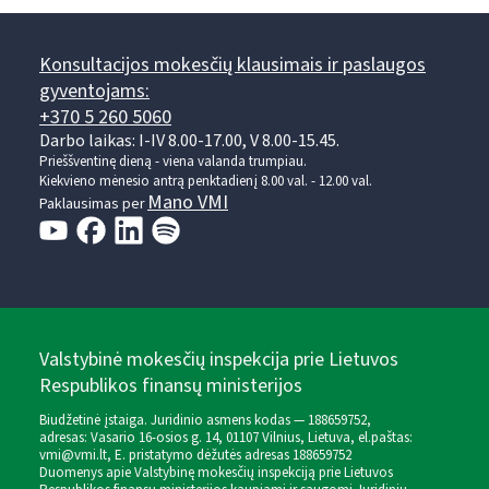
Konsultacijos mokesčių klausimais ir paslaugos
gyventojams:
+370 5 260 5060
Darbo laikas: I-IV 8.00-17.00, V 8.00-15.45.
Prieššventinę dieną - viena valanda trumpiau.
Kiekvieno mėnesio antrą penktadienį 8.00 val. - 12.00 val.
Mano VMI
Paklausimas per
Valstybinė mokesčių inspekcija prie Lietuvos
Respublikos finansų ministerijos
Biudžetinė įstaiga. Juridinio asmens kodas — 188659752,
adresas: Vasario 16-osios g. 14, 01107 Vilnius, Lietuva, el.paštas:
vmi@vmi.lt
, E. pristatymo dėžutės adresas 188659752
Duomenys apie Valstybinę mokesčių inspekciją prie Lietuvos