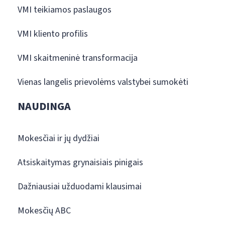
VMI teikiamos paslaugos
VMI kliento profilis
VMI skaitmeninė transformacija
Vienas langelis prievolėms valstybei sumokėti
NAUDINGA
Mokesčiai ir jų dydžiai
Atsiskaitymas grynaisiais pinigais
Dažniausiai užduodami klausimai
Mokesčių ABC