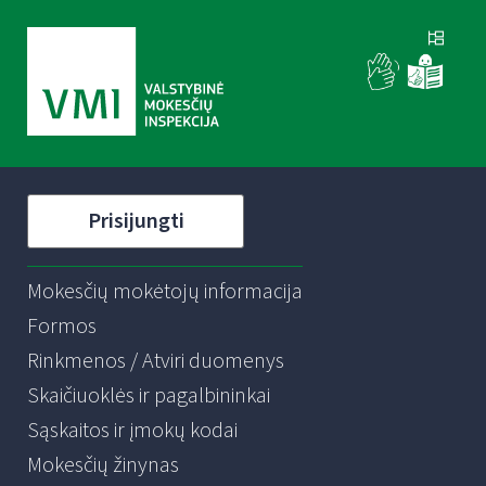
Prisijungti
Mokesčių mokėtojų informacija
Formos
Rinkmenos / Atviri duomenys
Skaičiuoklės ir pagalbininkai
Sąskaitos ir įmokų kodai
Mokesčių žinynas