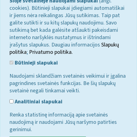
Šioje svetainėje naudojami slapukai
(angl.
cookies). Būtinieji slapukai įdiegiami automatiškai
ir jiems nėra reikalingas Jūsų sutikimas. Taip pat
galite sutikti ir su kitų slapukų naudojimu. Savo
sutikimą bet kada galėsite atšaukti pakeisdami
interneto naršyklės nustatymus ir ištrindami
įrašytus slapukus. Daugiau informacijos
Slapukų
politika
;
Privatumo politika.
Būtinieji slapukai
Naudojami sklandžiam svetainės veikimui ir įgalina
pagrindines svetainės funkcijas. Be šių slapukų
svetainė negali tinkamai veikti.
Analitiniai slapukai
Renka statistinę informaciją apie svetainės
naudojimą ir naudojami Jūsų naršymo patirties
gerinimui.