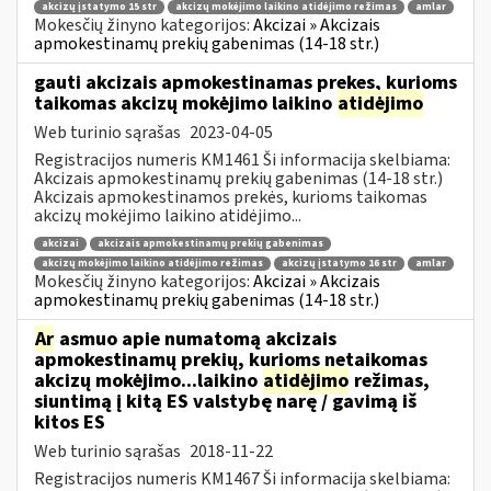
akcizų įstatymo 15 str
akcizų mokėjimo laikino atidėjimo režimas
amlar
Mokesčių žinyno kategorijos:
Akcizai » Akcizais
apmokestinamų prekių gabenimas (14-18 str.)
gauti akcizais apmokestinamas prekes, kurioms
taikomas akcizų mokėjimo laikino
atidėjimo
Web turinio sąrašas
2023-04-05
Registracijos numeris KM1461 Ši informacija skelbiama:
Akcizais apmokestinamų prekių gabenimas (14-18 str.)
Akcizais apmokestinamos prekės, kurioms taikomas
akcizų mokėjimo laikino atidėjimo...
akcizai
akcizais apmokestinamų prekių gabenimas
akcizų mokėjimo laikino atidėjimo režimas
akcizų įstatymo 16 str
amlar
Mokesčių žinyno kategorijos:
Akcizai » Akcizais
apmokestinamų prekių gabenimas (14-18 str.)
Ar
asmuo apie numatomą akcizais
apmokestinamų prekių, kurioms netaikomas
akcizų mokėjimo...laikino
atidėjimo
režimas,
siuntimą į kitą ES valstybę narę / gavimą iš
kitos ES
Web turinio sąrašas
2018-11-22
Registracijos numeris KM1467 Ši informacija skelbiama: