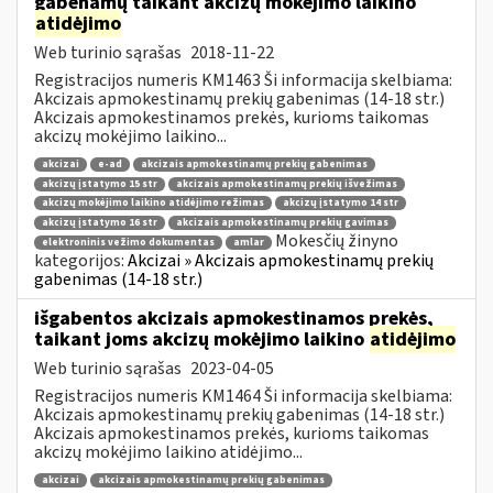
gabenamų taikant akcizų mokėjimo laikino
atidėjimo
Web turinio sąrašas
2018-11-22
Registracijos numeris KM1463 Ši informacija skelbiama:
Akcizais apmokestinamų prekių gabenimas (14-18 str.)
Akcizais apmokestinamos prekės, kurioms taikomas
akcizų mokėjimo laikino...
akcizai
e-ad
akcizais apmokestinamų prekių gabenimas
akcizų įstatymo 15 str
akcizais apmokestinamų prekių išvežimas
akcizų mokėjimo laikino atidėjimo režimas
akcizų įstatymo 14 str
akcizų įstatymo 16 str
akcizais apmokestinamų prekių gavimas
Mokesčių žinyno
elektroninis vežimo dokumentas
amlar
kategorijos:
Akcizai » Akcizais apmokestinamų prekių
gabenimas (14-18 str.)
išgabentos akcizais apmokestinamos prekės,
taikant joms akcizų mokėjimo laikino
atidėjimo
Web turinio sąrašas
2023-04-05
Registracijos numeris KM1464 Ši informacija skelbiama:
Akcizais apmokestinamų prekių gabenimas (14-18 str.)
Akcizais apmokestinamos prekės, kurioms taikomas
akcizų mokėjimo laikino atidėjimo...
akcizai
akcizais apmokestinamų prekių gabenimas