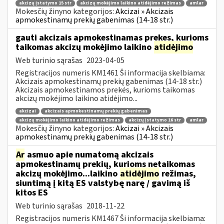
akcizų įstatymo 15 str
akcizų mokėjimo laikino atidėjimo režimas
amlar
Mokesčių žinyno kategorijos:
Akcizai » Akcizais
apmokestinamų prekių gabenimas (14-18 str.)
gauti akcizais apmokestinamas prekes, kurioms
taikomas akcizų mokėjimo laikino
atidėjimo
Web turinio sąrašas
2023-04-05
Registracijos numeris KM1461 Ši informacija skelbiama:
Akcizais apmokestinamų prekių gabenimas (14-18 str.)
Akcizais apmokestinamos prekės, kurioms taikomas
akcizų mokėjimo laikino atidėjimo...
akcizai
akcizais apmokestinamų prekių gabenimas
akcizų mokėjimo laikino atidėjimo režimas
akcizų įstatymo 16 str
amlar
Mokesčių žinyno kategorijos:
Akcizai » Akcizais
apmokestinamų prekių gabenimas (14-18 str.)
Ar
asmuo apie numatomą akcizais
apmokestinamų prekių, kurioms netaikomas
akcizų mokėjimo...laikino
atidėjimo
režimas,
siuntimą į kitą ES valstybę narę / gavimą iš
kitos ES
Web turinio sąrašas
2018-11-22
Registracijos numeris KM1467 Ši informacija skelbiama: