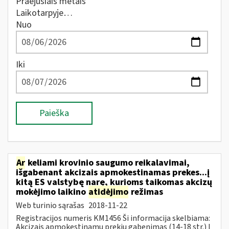
Praėjusiais metais
Laikotarpyje…
Nuo
Iki
Paieška
Ar
keliami krovinio saugumo reikalavimai,
išgabenant akcizais apmokestinamas prekes...į
kitą ES valstybę narę, kurioms taikomas akcizų
mokėjimo laikino
atidėjimo
režimas
Web turinio sąrašas
2018-11-22
Registracijos numeris KM1456 Ši informacija skelbiama:
Akcizais apmokestinamų prekių gabenimas (14-18 str.) Į