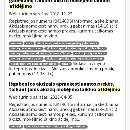
gabenamų taikant akcizų mokėjimo laikino
atidėjimo
Web turinio sąrašas
2018-11-22
Registracijos numeris KM1463 Ši informacija skelbiama:
Akcizais apmokestinamų prekių gabenimas (14-18 str.)
Akcizais apmokestinamos prekės, kurioms taikomas
akcizų mokėjimo laikino...
akcizai
e-ad
akcizais apmokestinamų prekių gabenimas
akcizų įstatymo 15 str
akcizais apmokestinamų prekių išvežimas
akcizų mokėjimo laikino atidėjimo režimas
akcizų įstatymo 14 str
akcizų įstatymo 16 str
akcizais apmokestinamų prekių gavimas
Mokesčių žinyno
elektroninis vežimo dokumentas
amlar
kategorijos:
Akcizai » Akcizais apmokestinamų prekių
gabenimas (14-18 str.)
išgabentos akcizais apmokestinamos prekės,
taikant joms akcizų mokėjimo laikino
atidėjimo
Web turinio sąrašas
2023-04-05
Registracijos numeris KM1464 Ši informacija skelbiama:
Akcizais apmokestinamų prekių gabenimas (14-18 str.)
Akcizais apmokestinamos prekės, kurioms taikomas
akcizų mokėjimo laikino atidėjimo...
akcizai
akcizais apmokestinamų prekių gabenimas