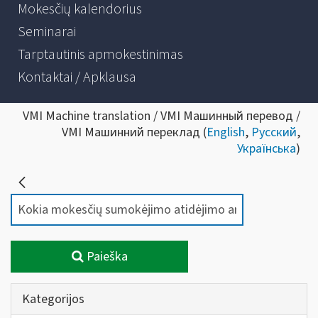
Mokesčių kalendorius
Seminarai
Tarptautinis apmokestinimas
Kontaktai / Apklausa
VMI Machine translation / VMI Машинный перевод /
VMI Машинний переклад (
English
,
Русский
,
Українська
)
Paieška
Kategorijos