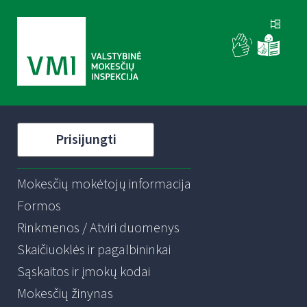
Prisijungti
Mokesčių mokėtojų informacija
Formos
Rinkmenos / Atviri duomenys
Skaičiuoklės ir pagalbininkai
Sąskaitos ir įmokų kodai
Mokesčių žinynas