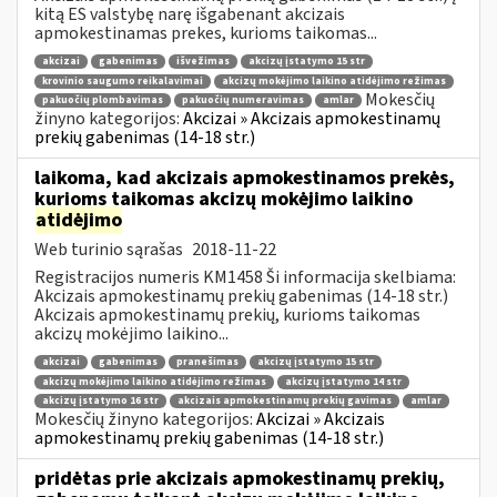
kitą ES valstybę narę išgabenant akcizais
apmokestinamas prekes, kurioms taikomas...
akcizai
gabenimas
išvežimas
akcizų įstatymo 15 str
krovinio saugumo reikalavimai
akcizų mokėjimo laikino atidėjimo režimas
Mokesčių
pakuočių plombavimas
pakuočių numeravimas
amlar
žinyno kategorijos:
Akcizai » Akcizais apmokestinamų
prekių gabenimas (14-18 str.)
laikoma, kad akcizais apmokestinamos prekės,
kurioms taikomas akcizų mokėjimo laikino
atidėjimo
Web turinio sąrašas
2018-11-22
Registracijos numeris KM1458 Ši informacija skelbiama:
Akcizais apmokestinamų prekių gabenimas (14-18 str.)
Akcizais apmokestinamų prekių, kurioms taikomas
akcizų mokėjimo laikino...
akcizai
gabenimas
pranešimas
akcizų įstatymo 15 str
akcizų mokėjimo laikino atidėjimo režimas
akcizų įstatymo 14 str
akcizų įstatymo 16 str
akcizais apmokestinamų prekių gavimas
amlar
Mokesčių žinyno kategorijos:
Akcizai » Akcizais
apmokestinamų prekių gabenimas (14-18 str.)
pridėtas prie akcizais apmokestinamų prekių,