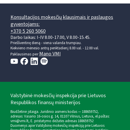
Konsultacijos mokesčių klausimais ir paslaugos
gyventojams:
+370 5 260 5060
Darbo laikas: I-IV 8.00-17.00, V 8.00-15.45.
Prieššventinę dieną - viena valanda trumpiau.
Kiekvieno mėnesio antrą penktadienį 8.00 val. - 12.00 val.
Mano VMI
Paklausimas per
Valstybinė mokesčių inspekcija prie Lietuvos
Respublikos finansų ministerijos
Biudžetinė įstaiga. Juridinio asmens kodas — 188659752,
adresas: Vasario 16-osios g. 14, 01107 Vilnius, Lietuva, el.paštas:
vmi@vmi.lt
, E. pristatymo dėžutės adresas 188659752
Duomenys apie Valstybinę mokesčių inspekciją prie Lietuvos