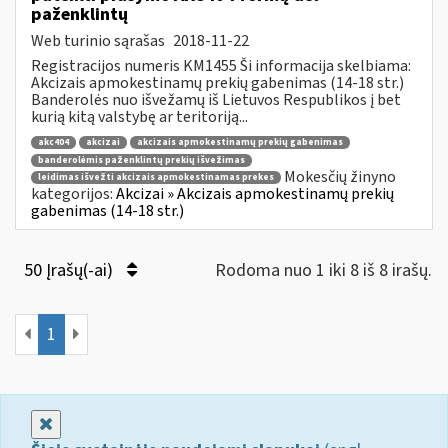
paženklintų
Web turinio sąrašas
2018-11-22
Registracijos numeris KM1455 Ši informacija skelbiama:
Akcizais apmokestinamų prekių gabenimas (14-18 str.)
Banderolės nuo išvežamų iš Lietuvos Respublikos į bet
kurią kitą valstybę ar teritoriją...
akc404
akcizai
akcizais apmokestinamų prekių gabenimas
banderolėmis paženklintų prekių išvežimas
Mokesčių žinyno
leidimas išvežti akcizais apmokestinamas prekes
kategorijos:
Akcizai » Akcizais apmokestinamų prekių
gabenimas (14-18 str.)
50 Įrašų(-ai)
Rodoma nuo 1 iki 8 iš 8 irašų.
1
Uždaryti