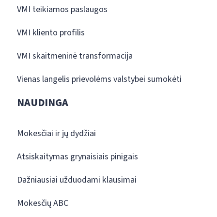
VMI teikiamos paslaugos
VMI kliento profilis
VMI skaitmeninė transformacija
Vienas langelis prievolėms valstybei sumokėti
NAUDINGA
Mokesčiai ir jų dydžiai
Atsiskaitymas grynaisiais pinigais
Dažniausiai užduodami klausimai
Mokesčių ABC