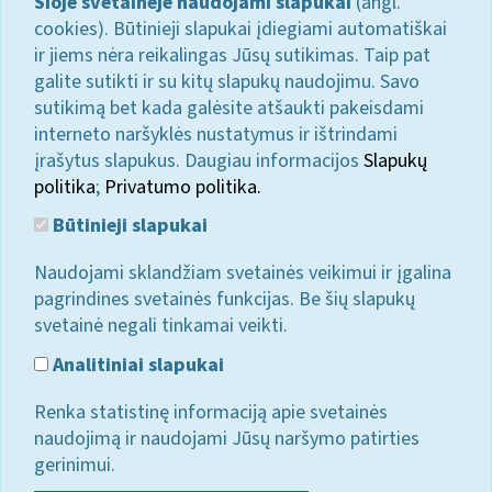
Šioje svetainėje naudojami slapukai
(angl.
cookies). Būtinieji slapukai įdiegiami automatiškai
ir jiems nėra reikalingas Jūsų sutikimas. Taip pat
galite sutikti ir su kitų slapukų naudojimu. Savo
sutikimą bet kada galėsite atšaukti pakeisdami
interneto naršyklės nustatymus ir ištrindami
įrašytus slapukus. Daugiau informacijos
Slapukų
politika
;
Privatumo politika.
Būtinieji slapukai
Naudojami sklandžiam svetainės veikimui ir įgalina
pagrindines svetainės funkcijas. Be šių slapukų
svetainė negali tinkamai veikti.
Analitiniai slapukai
Renka statistinę informaciją apie svetainės
naudojimą ir naudojami Jūsų naršymo patirties
gerinimui.