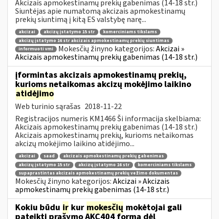
Akcizais apmokestinamų prekių gabenimas (14-18 str.)
Siuntėjas apie numatomą akcizais apmokestinamų
prekių siuntimą į kitą ES valstybę narę...
akcizai
akcizų įstatymo 15 str
komerciniams tikslams
akcizų įstatymo 16 str akcizais apmokestinamų prekių siuntimas
Mokesčių žinyno kategorijos:
Akcizai »
informuoti vmi
Akcizais apmokestinamų prekių gabenimas (14-18 str.)
įformintas akcizais apmokestinamų prekių,
kurioms netaikomas akcizų mokėjimo laikino
atidėjimo
Web turinio sąrašas
2018-11-22
Registracijos numeris KM1466 Ši informacija skelbiama:
Akcizais apmokestinamų prekių gabenimas (14-18 str.)
Akcizais apmokestinamų prekių, kurioms netaikomas
akcizų mokėjimo laikino atidėjimo...
akcizai
saad
akcizais apmokestinamų prekių gabenimas
akcizų įstatymo 15 str
akcizų įstatymo 16 str
komerciniams tikslams
supaprastintas akcizais apmokestinamų prekių vežimo dokumentas
Mokesčių žinyno kategorijos:
Akcizai » Akcizais
apmokestinamų prekių gabenimas (14-18 str.)
Kokiu būdu
ir
kur
mokesčių
mokėtojai gali
pateikti prašymo AKC404 formą dėl