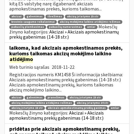
kitą ES valstybę narę išgabenant akcizais
apmokestinamas prekes, kurioms taikomas...
akcizai
gabenimas
išvežimas
akcizų įstatymo 15 str
krovinio saugumo reikalavimai
akcizų mokėjimo laikino atidėjimo režimas
Mokesčių
pakuočių plombavimas
pakuočių numeravimas
amlar
žinyno kategorijos:
Akcizai » Akcizais apmokestinamų
prekių gabenimas (14-18 str.)
laikoma, kad akcizais apmokestinamos prekės,
kurioms taikomas akcizų mokėjimo laikino
atidėjimo
Web turinio sąrašas
2018-11-22
Registracijos numeris KM1458 Ši informacija skelbiama:
Akcizais apmokestinamų prekių gabenimas (14-18 str.)
Akcizais apmokestinamų prekių, kurioms taikomas
akcizų mokėjimo laikino...
akcizai
gabenimas
pranešimas
akcizų įstatymo 15 str
akcizų mokėjimo laikino atidėjimo režimas
akcizų įstatymo 14 str
akcizų įstatymo 16 str
akcizais apmokestinamų prekių gavimas
amlar
Mokesčių žinyno kategorijos:
Akcizai » Akcizais
apmokestinamų prekių gabenimas (14-18 str.)
pridėtas prie akcizais apmokestinamų prekių,