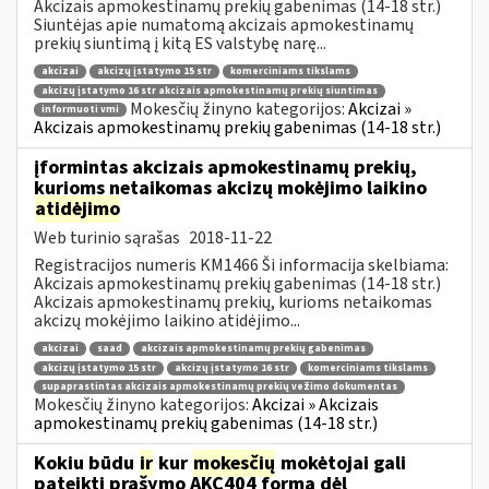
Akcizais apmokestinamų prekių gabenimas (14-18 str.)
Siuntėjas apie numatomą akcizais apmokestinamų
prekių siuntimą į kitą ES valstybę narę...
akcizai
akcizų įstatymo 15 str
komerciniams tikslams
akcizų įstatymo 16 str akcizais apmokestinamų prekių siuntimas
Mokesčių žinyno kategorijos:
Akcizai »
informuoti vmi
Akcizais apmokestinamų prekių gabenimas (14-18 str.)
įformintas akcizais apmokestinamų prekių,
kurioms netaikomas akcizų mokėjimo laikino
atidėjimo
Web turinio sąrašas
2018-11-22
Registracijos numeris KM1466 Ši informacija skelbiama:
Akcizais apmokestinamų prekių gabenimas (14-18 str.)
Akcizais apmokestinamų prekių, kurioms netaikomas
akcizų mokėjimo laikino atidėjimo...
akcizai
saad
akcizais apmokestinamų prekių gabenimas
akcizų įstatymo 15 str
akcizų įstatymo 16 str
komerciniams tikslams
supaprastintas akcizais apmokestinamų prekių vežimo dokumentas
Mokesčių žinyno kategorijos:
Akcizai » Akcizais
apmokestinamų prekių gabenimas (14-18 str.)
Kokiu būdu
ir
kur
mokesčių
mokėtojai gali
pateikti prašymo AKC404 formą dėl