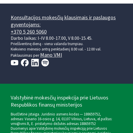
Konsultacijos mokesčių klausimais ir paslaugos
gyventojams:
+370 5 260 5060
Darbo laikas: I-IV 8.00-17.00, V 8.00-15.45.
Prieššventinę dieną - viena valanda trumpiau.
Kiekvieno mėnesio antrą penktadienį 8.00 val. - 12.00 val.
Mano VMI
Paklausimas per
Valstybinė mokesčių inspekcija prie Lietuvos
Respublikos finansų ministerijos
Biudžetinė įstaiga. Juridinio asmens kodas — 188659752,
adresas: Vasario 16-osios g. 14, 01107 Vilnius, Lietuva, el.paštas:
vmi@vmi.lt
, E. pristatymo dėžutės adresas 188659752
Duomenys apie Valstybinę mokesčių inspekciją prie Lietuvos