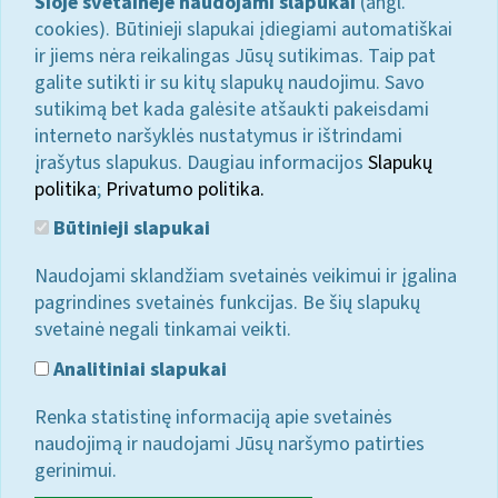
Šioje svetainėje naudojami slapukai
(angl.
cookies). Būtinieji slapukai įdiegiami automatiškai
ir jiems nėra reikalingas Jūsų sutikimas. Taip pat
galite sutikti ir su kitų slapukų naudojimu. Savo
sutikimą bet kada galėsite atšaukti pakeisdami
interneto naršyklės nustatymus ir ištrindami
įrašytus slapukus. Daugiau informacijos
Slapukų
politika
;
Privatumo politika.
Būtinieji slapukai
Naudojami sklandžiam svetainės veikimui ir įgalina
pagrindines svetainės funkcijas. Be šių slapukų
svetainė negali tinkamai veikti.
Analitiniai slapukai
Renka statistinę informaciją apie svetainės
naudojimą ir naudojami Jūsų naršymo patirties
gerinimui.