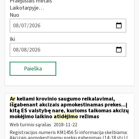
Praėjusiais metais
Laikotarpyje…
Nuo
Iki
Paieška
Ar
keliami krovinio saugumo reikalavimai,
išgabenant akcizais apmokestinamas prekes...į
kitą ES valstybę narę, kurioms taikomas akcizų
mokėjimo laikino
atidėjimo
režimas
Web turinio sąrašas
2018-11-22
Registracijos numeris KM1456 Ši informacija skelbiama:
Akcizais apmokestinamų prekių gabenimas (14-18 str.) Į