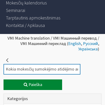
Mokesčių kalendorius
Seminarai
Tarptautinis apmokestinimas
Kontaktai / Apklausa
VMI Machine translation / VMI Машинный перевод /
VMI Машинний переклад (
English
,
Русский
,
Українська
)
Paieška
Kategorijos