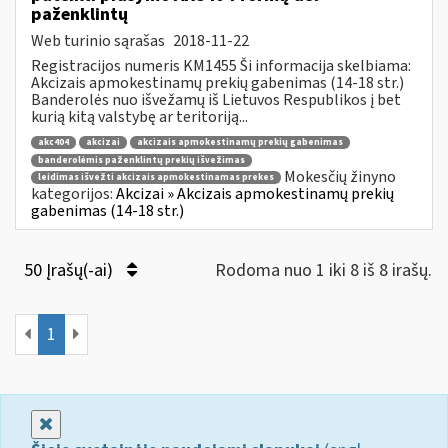
paženklintų
Web turinio sąrašas
2018-11-22
Registracijos numeris KM1455 Ši informacija skelbiama:
Akcizais apmokestinamų prekių gabenimas (14-18 str.)
Banderolės nuo išvežamų iš Lietuvos Respublikos į bet
kurią kitą valstybę ar teritoriją...
akc404
akcizai
akcizais apmokestinamų prekių gabenimas
banderolėmis paženklintų prekių išvežimas
Mokesčių žinyno
leidimas išvežti akcizais apmokestinamas prekes
kategorijos:
Akcizai » Akcizais apmokestinamų prekių
gabenimas (14-18 str.)
50 Įrašų(-ai)
Rodoma nuo 1 iki 8 iš 8 irašų.
1
Uždaryti