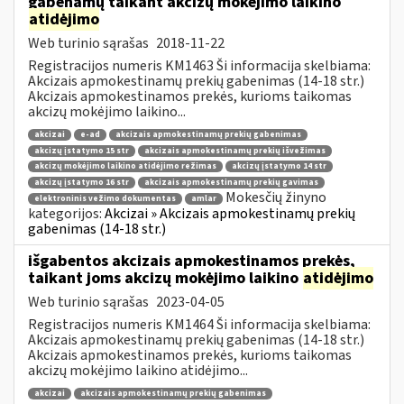
gabenamų taikant akcizų mokėjimo laikino
atidėjimo
Web turinio sąrašas
2018-11-22
Registracijos numeris KM1463 Ši informacija skelbiama:
Akcizais apmokestinamų prekių gabenimas (14-18 str.)
Akcizais apmokestinamos prekės, kurioms taikomas
akcizų mokėjimo laikino...
akcizai
e-ad
akcizais apmokestinamų prekių gabenimas
akcizų įstatymo 15 str
akcizais apmokestinamų prekių išvežimas
akcizų mokėjimo laikino atidėjimo režimas
akcizų įstatymo 14 str
akcizų įstatymo 16 str
akcizais apmokestinamų prekių gavimas
Mokesčių žinyno
elektroninis vežimo dokumentas
amlar
kategorijos:
Akcizai » Akcizais apmokestinamų prekių
gabenimas (14-18 str.)
išgabentos akcizais apmokestinamos prekės,
taikant joms akcizų mokėjimo laikino
atidėjimo
Web turinio sąrašas
2023-04-05
Registracijos numeris KM1464 Ši informacija skelbiama:
Akcizais apmokestinamų prekių gabenimas (14-18 str.)
Akcizais apmokestinamos prekės, kurioms taikomas
akcizų mokėjimo laikino atidėjimo...
akcizai
akcizais apmokestinamų prekių gabenimas