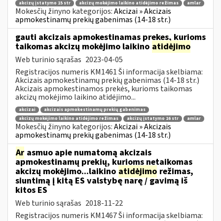
akcizų įstatymo 15 str
akcizų mokėjimo laikino atidėjimo režimas
amlar
Mokesčių žinyno kategorijos:
Akcizai » Akcizais
apmokestinamų prekių gabenimas (14-18 str.)
gauti akcizais apmokestinamas prekes, kurioms
taikomas akcizų mokėjimo laikino
atidėjimo
Web turinio sąrašas
2023-04-05
Registracijos numeris KM1461 Ši informacija skelbiama:
Akcizais apmokestinamų prekių gabenimas (14-18 str.)
Akcizais apmokestinamos prekės, kurioms taikomas
akcizų mokėjimo laikino atidėjimo...
akcizai
akcizais apmokestinamų prekių gabenimas
akcizų mokėjimo laikino atidėjimo režimas
akcizų įstatymo 16 str
amlar
Mokesčių žinyno kategorijos:
Akcizai » Akcizais
apmokestinamų prekių gabenimas (14-18 str.)
Ar
asmuo apie numatomą akcizais
apmokestinamų prekių, kurioms netaikomas
akcizų mokėjimo...laikino
atidėjimo
režimas,
siuntimą į kitą ES valstybę narę / gavimą iš
kitos ES
Web turinio sąrašas
2018-11-22
Registracijos numeris KM1467 Ši informacija skelbiama: