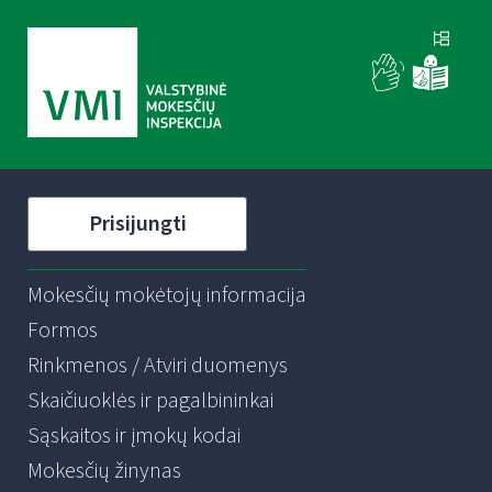
Prisijungti
Mokesčių mokėtojų informacija
Formos
Rinkmenos / Atviri duomenys
Skaičiuoklės ir pagalbininkai
Sąskaitos ir įmokų kodai
Mokesčių žinynas