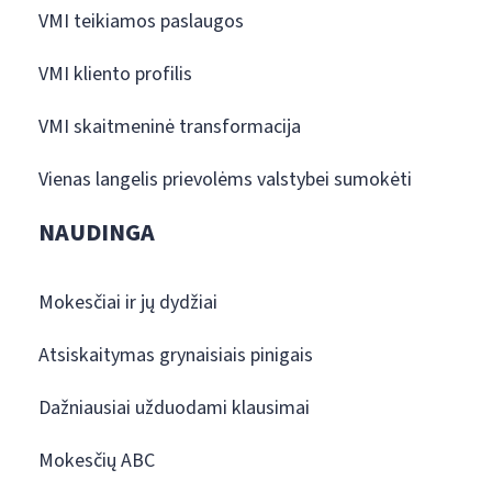
VMI teikiamos paslaugos
VMI kliento profilis
VMI skaitmeninė transformacija
Vienas langelis prievolėms valstybei sumokėti
NAUDINGA
Mokesčiai ir jų dydžiai
Atsiskaitymas grynaisiais pinigais
Dažniausiai užduodami klausimai
Mokesčių ABC