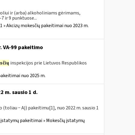
oliui ir (arba) alkoholiniams gėrimams,
7 ir 9 punktuose...
1 » Akcizų mokesčių pakeitimai nuo 2023 m.
r. VA-99 pakeitimo
sčių
inspekcijos prie Lietuvos Respublikos
pakeitimai nuo 2025 m.
2 m. sausio 1 d.
(toliau − AĮ) pakeitimu[1], nuo 2022 m. sausio 1
įstatymų pakeitimai » Mokesčių įstatymų