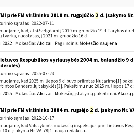
VMI prie FM viršininko 2010 m. rugpjūčio
2
d. įsakymo Nr.
urinio sąrašas
2022-07-11
muojame, kad, atsižvelgdami į 2019 m. gruodžio 19 d. Tarybos dire
ų tvarka, nuostatas, į 2021 m. gruodžio 16 d....
:
2022
Mokesčiai:
Akcizai
Pagrindinis:
Mokesčio naujiena
Lietuvos Respublikos vyriausybės 2004 m. balandžio 9 d
derolės)
urinio sąrašas
2025-07-23
muojame, kad 2025 m. liepos 9 d. buvo priimtas Nutarimo[1] pake
rtintos Banderolių taisyklės[3]. Pakeitimu nuo 2025 m. liepos 17 d.:
:
2025
Mokesčiai:
Akcizai
Mokesčių įstatymų pakeitimai:
Akcizų 
VMI prie FM viršininko 2004 m. rugsėjo
2
d. įsakymo Nr. V
urinio sąrašas
2022-10-17
muojame, kad Valstybinės mokesčių inspekcijos prie Lietuvos Respu
o 10 d. įsakymu Nr. VA-78[1] nauja redakcija...