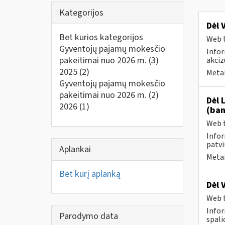
Kategorijos
Dėl 
Bet kurios kategorijos
Web t
Gyventojų pajamų mokesčio
Infor
pakeitimai nuo 2026 m.
(3)
akciz
2025
(2)
Metai
Gyventojų pajamų mokesčio
pakeitimai nuo 2026 m.
(2)
Dėl 
2026
(1)
(ban
Web t
Infor
patvi
Aplankai
Metai
Bet kurį aplanką
Dėl 
Web t
Infor
Parodymo data
spali