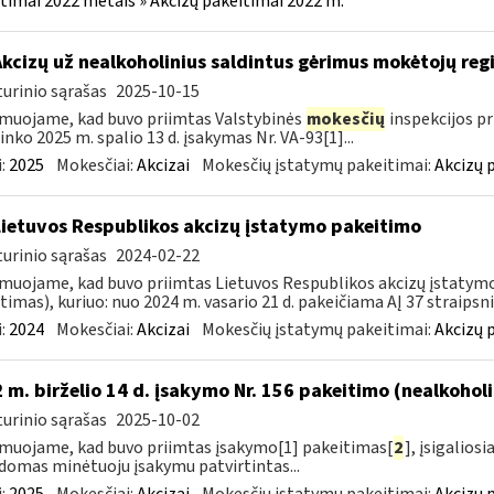
timai 2022 metais » Akcizų pakeitimai 2022 m.
Akcizų už nealkoholinius saldintus gėrimus mokėtojų reg
urinio sąrašas
2025-10-15
muojame, kad buvo priimtas Valstybinės
mokesčių
inspekcijos pr
ninko 2025 m. spalio 13 d. įsakymas Nr. VA-93[1]...
:
2025
Mokesčiai:
Akcizai
Mokesčių įstatymų pakeitimai:
Akcizų 
Lietuvos Respublikos akcizų įstatymo pakeitimo
urinio sąrašas
2024-02-22
muojame, kad buvo priimtas Lietuvos Respublikos akcizų įstatymo (
timas), kuriuo: nuo 2024 m. vasario 21 d. pakeičiama AĮ 37 straipsnio
:
2024
Mokesčiai:
Akcizai
Mokesčių įstatymų pakeitimai:
Akcizų 
 m. birželio 14 d. įsakymo Nr. 156 pakeitimo (nealkohol
urinio sąrašas
2025-10-02
muojame, kad buvo priimtas įsakymo[1] pakeitimas[
2
], įsigalios
domas minėtuoju įsakymu patvirtintas...