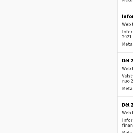
Metai
Info
Web t
Infor
2021 
Metai
Dėl 
Web t
Valst
nuo 2
Metai
Dėl 
Web t
Infor
finan
Metai