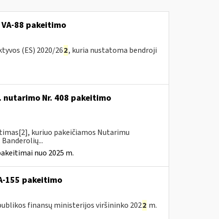
 VA-88 pakeitimo
ktyvos (ES) 2020/26
2
, kuria nustatoma bendroji
. nutarimo Nr. 408 pakeitimo
itimas[2], kuriuo pakeičiamos Nutarimu
 Banderolių...
pakeitimai nuo 2025 m.
A-155 pakeitimo
blikos finansų ministerijos viršininko 202
2
m.