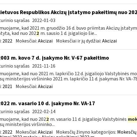
Lietuvos Respublikos Akcizų įstatymo pakeitimų nuo 202
urinio sąrašas
2022-01-03
muojame, kad 2021 m. gruodžio 16 d. buvo priimtas Akcizų įstatym
tyta, kad nuo 202
2
m. sausio 1 d. įsigaliojo šie...
:
2022
Mokesčiai:
Akcizai
Mokesčiai ir jų dydžiai:
Akcizai
2003 m. kovo 7 d. įsakymo Nr. V-67 pakeitimo
urinio sąrašas
2021-11-16
muojame, kad nuo 2021 m. lapkričio 12 d. įsigaliojo Valstybinės mo
sų ministerijos viršininko 2021 m. lapkričio 11 d. įsakymas Nr. VA-78 
:
2021
Mokesčiai:
Akcizai
2022 m. vasario 10 d. įsakymo Nr. VA-17
urinio sąrašas
2022-02-14
muojame, kad nuo 202
2
m. vasario 11 d. įsigaliojo Valstybinės
mok
sų ministerijos viršininko...
:
2022
Mokesčiai:
Akcizai
Mokesčių žinyno kategorijos:
Mokesčių 