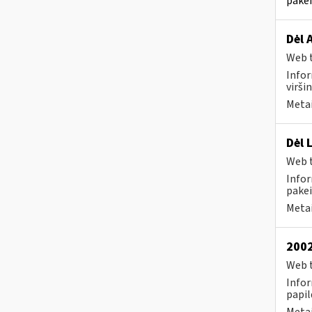
pakei
Dėl 
Web t
Infor
virši
Metai
Dėl 
Web t
Infor
pakei
Metai
2002
Web t
Infor
papil