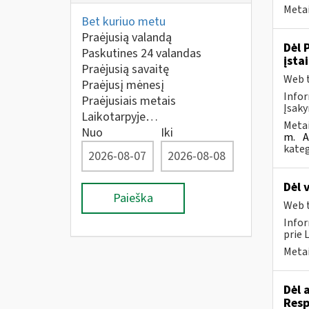
Metai
Bet kuriuo metu
Praėjusią valandą
Dėl 
Paskutines 24 valandas
įsta
Praėjusią savaitę
Web t
Praėjusį mėnesį
Infor
Praėjusiais metais
Įsaky
Laikotarpyje…
Metai
Nuo
Iki
m.
A
kateg
Dėl 
Paieška
Web t
Infor
prie 
Metai
Dėl 
Resp