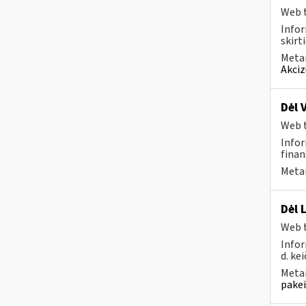
Web t
Infor
skirt
Metai
Akciz
Dėl 
Web t
Infor
finan
Metai
Dėl 
Web t
Infor
d. kei
Metai
pakei