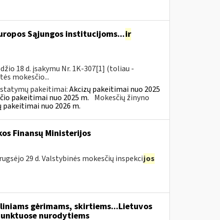
ropos Sąjungos institucijoms...
ir
io 18 d. įsakymu Nr. 1K-307[1] (toliau -
rtės mokesčio...
įstatymų pakeitimai:
Akcizų pakeitimai nuo 2025
čio pakeitimai nuo 2025 m.
Mokesčių žinyno
ų pakeitimai nuo 2026 m.
os Finansų Ministerijos
rugsėjo 29 d. Valstybinės mokesčių inspekci
jos
liniams gėrimams, skirtiems...Lietuvos
unktuose nurodytiems