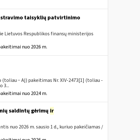
istravimo taisyklių patvirtinimo
ie Lietuvos Respublikos finansų ministerijos
pakeitimai nuo 2026 m.
toliau − AĮ) pakeitimas Nr. XIV-2473[1] (toliau -
 3...
pakeitimai nuo 2024 m.
inių saldintų gėrimų
ir
iantis nuo 2026 m. sausio 1 d., kuriuo pakeičiamas /