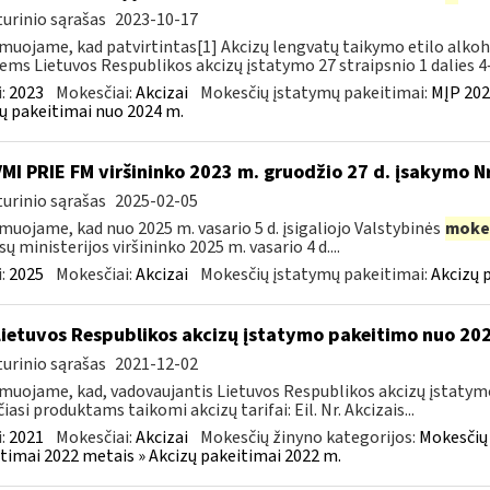
urinio sąrašas
2023-10-17
muojame, kad patvirtintas[1] Akcizų lengvatų taikymo etilo alkoh
iems Lietuvos Respublikos akcizų įstatymo 27 straipsnio 1 dalies 4–
:
2023
Mokesčiai:
Akcizai
Mokesčių įstatymų pakeitimai:
MĮP 202
ų pakeitimai nuo 2024 m.
VMI PRIE FM viršininko 2023 m. gruodžio 27 d. įsakymo N
urinio sąrašas
2025-02-05
muojame, kad nuo 2025 m. vasario 5 d. įsigaliojo Valstybinės
moke
sų ministerijos viršininko 2025 m. vasario 4 d....
:
2025
Mokesčiai:
Akcizai
Mokesčių įstatymų pakeitimai:
Akcizų 
Lietuvos Respublikos akcizų įstatymo pakeitimo nuo 202
urinio sąrašas
2021-12-02
muojame, kad, vadovaujantis Lietuvos Respublikos akcizų įstatymo 
čiasi produktams taikomi akcizų tarifai: Eil. Nr. Akcizais...
:
2021
Mokesčiai:
Akcizai
Mokesčių žinyno kategorijos:
Mokesčių 
timai 2022 metais » Akcizų pakeitimai 2022 m.