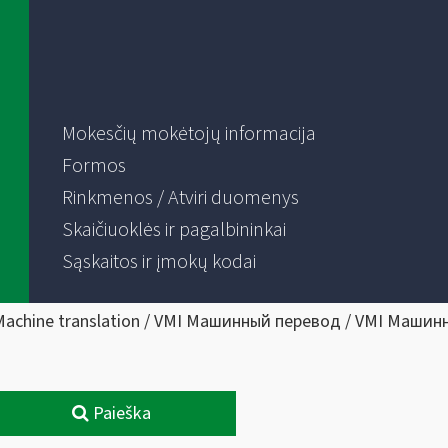
Mokesčių mokėtojų informacija
Formos
Rinkmenos / Atviri duomenys
Skaičiuoklės ir pagalbininkai
Sąskaitos ir įmokų kodai
Machine translation / VMI Машинный перевод / VMI Машин
Paieška