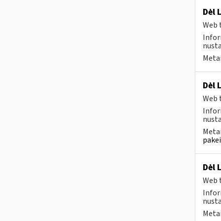
Dėl 
Web t
Infor
nusta
Metai
Dėl 
Web t
Infor
nusta
Metai
pakei
Dėl 
Web t
Infor
nusta
Metai