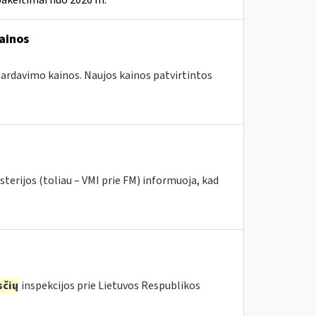
pakeitimai nuo 2026 m.
ainos
 pardavimo kainos. Naujos kainos patvirtintos
terijos (toliau – VMI prie FM) informuoja, kad
čių
inspekcijos prie Lietuvos Respublikos