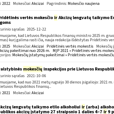
:
2022
Mokesčiai:
Akcizai
Pagrindinis:
Mokesčio naujiena
Pridėtinės vertės mokesčio
ir
Akcizų lengvatų taikymo Eu
igoms
urinio sąrašas
2025-12-22
muojame, kad Lietuvos Respublikos finansų ministro 2025 m. gruodž
mas) kurį galima rasti čia, nauja redakcija išdėstytas Pridėtinės ve
:
2025
Mokesčiai:
Akcizai
Pridėtinės vertės mokestis
Mokesčių 
kcizų pakeitimai nuo 2026 m.
MĮP 2021 » Pridėtinės vertės mokes
orijos:
Mokesčių įstatymų pakeitimai » Pridėtinės vertės mokesči
valstybinės
mokesčių
inspekcijos prie Lietuvos Respublik
urinio sąrašas
2021-10-06
muojame, kad nuo 2021 metų rugsėjo 30 dienos įsigaliojo: 2021 m. 
Lietuvos Respublikos finansų...
:
2021
Mokesčiai:
Akcizai
akcizų lengvatų taikymo etilo alkoholiui
ir
(arba) alkoho
ublikos akcizų įstatymo 27 straipsnio 1 dalies 4–7
ir
9 p