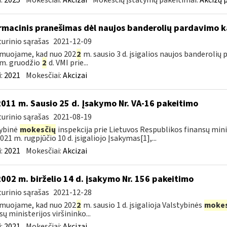
:
2025
Mokesčiai:
Akcizai
Mokesčių įstatymų pakeitimai:
Akcizų 
rmacinis pranešimas dėl naujos banderolių pardavimo k
urinio sąrašas
2021-12-09
muojame, kad nuo 202
2
m. sausio 3 d. įsigalios naujos banderolių
m. gruodžio
2
d. VMI prie...
:
2021
Mokesčiai:
Akcizai
2011 m. Sausio 25 d. Įsakymo Nr. VA-16 pakeitimo
urinio sąrašas
2021-08-19
ybinė
mokesčių
inspekcija prie Lietuvos Respublikos finansų minis
021 m. rugpjūčio 10 d. įsigaliojo Įsakymas[1],...
:
2021
Mokesčiai:
Akcizai
2002 m. birželio 14 d. įsakymo Nr. 156 pakeitimo
urinio sąrašas
2021-12-28
muojame, kad nuo 202
2
m. sausio 1 d. įsigalioja Valstybinės
mokes
sų ministerijos viršininko...
:
2021
Mokesčiai:
Akcizai