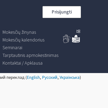
Prisijungti
Mokesčių žinynas
Mokesčių kalendorius
Seminarai
Tarptautinis apmokestinimas
Kontaktai / Apklausa
ний переклад (
English
,
Русский
,
Українська
)