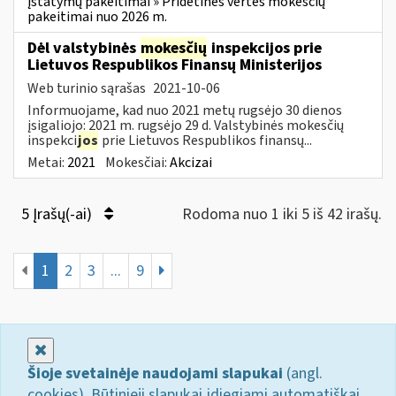
įstatymų pakeitimai » Pridėtinės vertės mokesčių
pakeitimai nuo 2026 m.
Dėl valstybinės
mokesčių
inspekcijos prie
Lietuvos Respublikos Finansų Ministerijos
Web turinio sąrašas
2021-10-06
Informuojame, kad nuo 2021 metų rugsėjo 30 dienos
įsigaliojo: 2021 m. rugsėjo 29 d. Valstybinės mokesčių
inspekci
jos
prie Lietuvos Respublikos finansų...
Metai:
2021
Mokesčiai:
Akcizai
5 Įrašų(-ai)
Rodoma nuo 1 iki 5 iš 42 irašų.
1
2
3
...
9
Uždaryti
Šioje svetainėje naudojami slapukai
(angl.
cookies). Būtinieji slapukai įdiegiami automatiškai