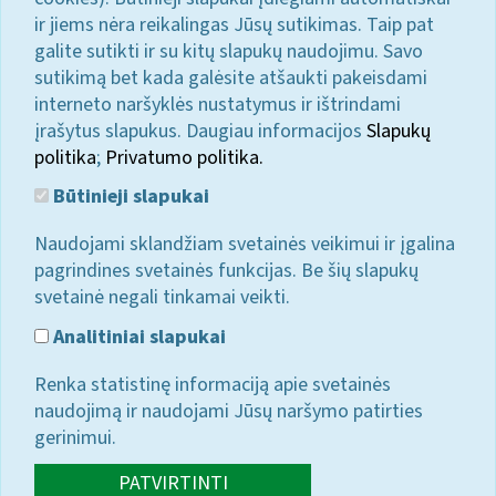
ir jiems nėra reikalingas Jūsų sutikimas. Taip pat
galite sutikti ir su kitų slapukų naudojimu. Savo
sutikimą bet kada galėsite atšaukti pakeisdami
interneto naršyklės nustatymus ir ištrindami
įrašytus slapukus. Daugiau informacijos
Slapukų
politika
;
Privatumo politika.
Būtinieji slapukai
Naudojami sklandžiam svetainės veikimui ir įgalina
pagrindines svetainės funkcijas. Be šių slapukų
svetainė negali tinkamai veikti.
Analitiniai slapukai
Renka statistinę informaciją apie svetainės
naudojimą ir naudojami Jūsų naršymo patirties
gerinimui.
PATVIRTINTI