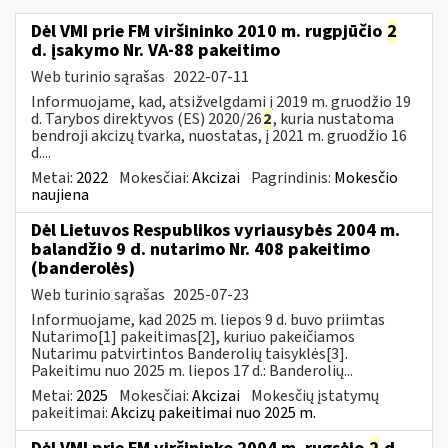
Dėl VMI prie FM viršininko 2010 m. rugpjūčio
2
d. įsakymo Nr. VA-88 pakeitimo
Web turinio sąrašas
2022-07-11
Informuojame, kad, atsižvelgdami į 2019 m. gruodžio 19
d. Tarybos direktyvos (ES) 2020/26
2
, kuria nustatoma
bendroji akcizų tvarka, nuostatas, į 2021 m. gruodžio 16
d....
Metai:
2022
Mokesčiai:
Akcizai
Pagrindinis:
Mokesčio
naujiena
Dėl Lietuvos Respublikos vyriausybės 2004 m.
balandžio 9 d. nutarimo Nr. 408 pakeitimo
(banderolės)
Web turinio sąrašas
2025-07-23
Informuojame, kad 2025 m. liepos 9 d. buvo priimtas
Nutarimo[1] pakeitimas[2], kuriuo pakeičiamos
Nutarimu patvirtintos Banderolių taisyklės[3].
Pakeitimu nuo 2025 m. liepos 17 d.: Banderolių...
Metai:
2025
Mokesčiai:
Akcizai
Mokesčių įstatymų
pakeitimai:
Akcizų pakeitimai nuo 2025 m.