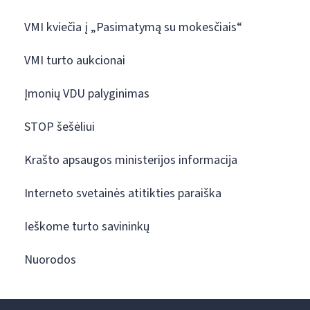
VMI kviečia į „Pasimatymą su mokesčiais“
VMI turto aukcionai
Įmonių VDU palyginimas
STOP šešėliui
Krašto apsaugos ministerijos informacija
Interneto svetainės atitikties paraiška
Ieškome turto savininkų
Nuorodos