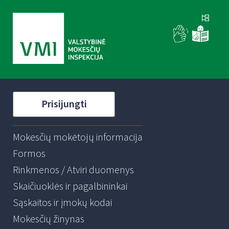
Prisijungti
Mokesčių mokėtojų informacija
Formos
Rinkmenos / Atviri duomenys
Skaičiuoklės ir pagalbininkai
Sąskaitos ir įmokų kodai
Mokesčių žinynas