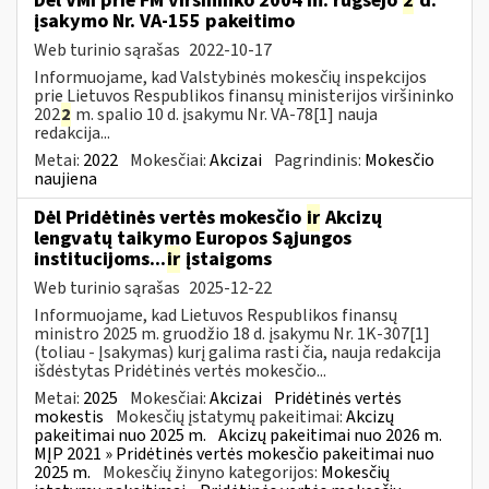
Dėl VMI prie FM viršininko 2004 m. rugsėjo
2
d.
įsakymo Nr. VA-155 pakeitimo
Web turinio sąrašas
2022-10-17
Informuojame, kad Valstybinės mokesčių inspekcijos
prie Lietuvos Respublikos finansų ministerijos viršininko
202
2
m. spalio 10 d. įsakymu Nr. VA-78[1] nauja
redakcija...
Metai:
2022
Mokesčiai:
Akcizai
Pagrindinis:
Mokesčio
naujiena
Dėl Pridėtinės vertės mokesčio
ir
Akcizų
lengvatų taikymo Europos Sąjungos
institucijoms...
ir
įstaigoms
Web turinio sąrašas
2025-12-22
Informuojame, kad Lietuvos Respublikos finansų
ministro 2025 m. gruodžio 18 d. įsakymu Nr. 1K-307[1]
(toliau - Įsakymas) kurį galima rasti čia, nauja redakcija
išdėstytas Pridėtinės vertės mokesčio...
Metai:
2025
Mokesčiai:
Akcizai
Pridėtinės vertės
mokestis
Mokesčių įstatymų pakeitimai:
Akcizų
pakeitimai nuo 2025 m.
Akcizų pakeitimai nuo 2026 m.
MĮP 2021 » Pridėtinės vertės mokesčio pakeitimai nuo
2025 m.
Mokesčių žinyno kategorijos:
Mokesčių