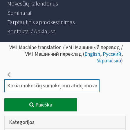
Mokesčių kalendorius
Seminarai
Tarptautinis apmokestinimas
Kontaktai / Apklausa
VMI Machine translation / VMI Машинный перевод /
VMI Машинний переклад (
English
,
Русский
,
Українська
)
Paieška
Kategorijos