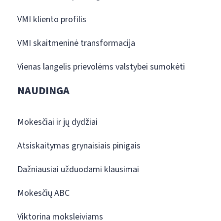
VMI kliento profilis
VMI skaitmeninė transformacija
Vienas langelis prievolėms valstybei sumokėti
NAUDINGA
Mokesčiai ir jų dydžiai
Atsiskaitymas grynaisiais pinigais
Dažniausiai užduodami klausimai
Mokesčių ABC
Viktorina moksleiviams