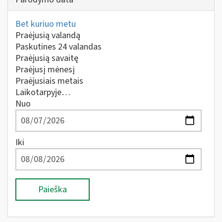
Bet kuriuo metu
Praėjusią valandą
Paskutines 24 valandas
Praėjusią savaitę
Praėjusį mėnesį
Praėjusiais metais
Laikotarpyje…
Nuo
Iki
Paieška