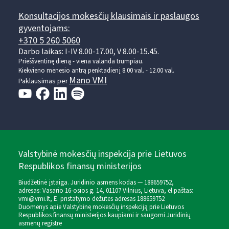
Konsultacijos mokesčių klausimais ir paslaugos
gyventojams:
+370 5 260 5060
Darbo laikas: I-IV 8.00-17.00, V 8.00-15.45.
Prieššventinę dieną - viena valanda trumpiau.
Kiekvieno mėnesio antrą penktadienį 8.00 val. - 12.00 val.
Mano VMI
Paklausimas per
Valstybinė mokesčių inspekcija prie Lietuvos
Respublikos finansų ministerijos
Biudžetinė įstaiga. Juridinio asmens kodas — 188659752,
adresas: Vasario 16-osios g. 14, 01107 Vilnius, Lietuva, el.paštas:
vmi@vmi.lt
, E. pristatymo dėžutės adresas 188659752
Duomenys apie Valstybinę mokesčių inspekciją prie Lietuvos
Respublikos finansų ministerijos kaupiami ir saugomi Juridinių
asmenų registre