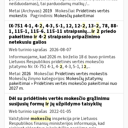
neišduodamas), tai parduodamų malkų /...
Metai (Archyvas):
2019
Mokesčiai:
Pridėtinės vertės
mokestis
Pagrindinis:
Mokesčių pakeitimai
IX-751 4-1, 4-
2
, 4-3, 5-1, 12, 12-
2
, 13-
2
, 78, 88-
1, 115-1, 115-6, 115-11 straipsnių...
ir
2
priedo
pakeitimo
ir
4-
2
straipsnio pripažinimo
netekusiu galios
Web turinio sąrašas
2026-08-07
Informuojame, kad 2026 m. birželio 18 d. buvo priimtas
Lietuvos Respublikos pridėtinės vertės mokesčio
įstatymo Nr. IX-751 4-1, 4-
2
, 4-3, 5-1, 1
2
,...
Metai:
2026
Mokesčiai:
Pridėtinės vertės mokestis
Mokesčių žinyno kategorijos:
Mokesčių įstatymų
pakeitimai » Pridėtinės vertės mokesčio pakeitimai nuo
2027 m.
Dėl su pridėtinės vertės mokesčio grąžinimu
susijusių formų
ir
jų užpildymo taisyklių
Web turinio sąrašas
2022-01-05
Valstybinė
mokesčių
inspekcija prie Lietuvos
Respublikos finansų ministerijos informuoja, kad