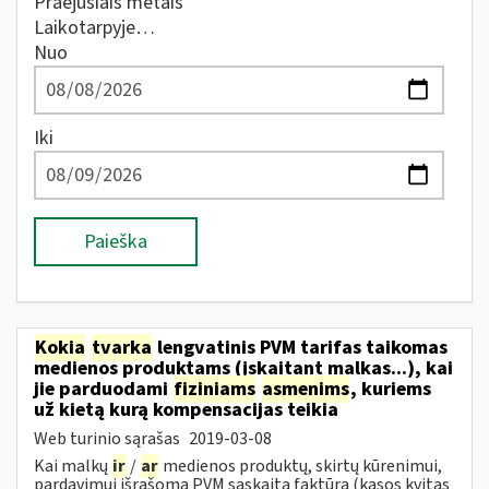
Praėjusiais metais
Laikotarpyje…
Nuo
Iki
Paieška
Kokia
tvarka
lengvatinis PVM tarifas taikomas
medienos produktams (įskaitant malkas...), kai
jie parduodami
fiziniams
asmenims
, kuriems
už kietą kurą kompensacijas teikia
Web turinio sąrašas
2019-03-08
Kai malkų
ir
/
ar
medienos produktų, skirtų kūrenimui,
pardavimui išrašoma PVM sąskaita faktūra (kasos kvitas