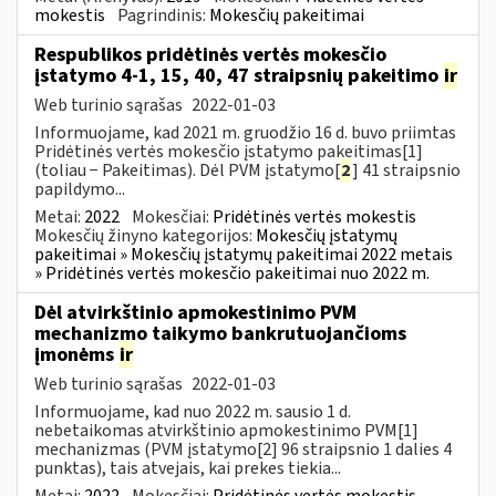
mokestis
Pagrindinis:
Mokesčių pakeitimai
Respublikos pridėtinės vertės mokesčio
įstatymo 4-1, 15, 40, 47 straipsnių pakeitimo
ir
Web turinio sąrašas
2022-01-03
Informuojame, kad 2021 m. gruodžio 16 d. buvo priimtas
Pridėtinės vertės mokesčio įstatymo pakeitimas[1]
(toliau − Pakeitimas). Dėl PVM įstatymo[
2
] 41 straipsnio
papildymo...
Metai:
2022
Mokesčiai:
Pridėtinės vertės mokestis
Mokesčių žinyno kategorijos:
Mokesčių įstatymų
pakeitimai » Mokesčių įstatymų pakeitimai 2022 metais
» Pridėtinės vertės mokesčio pakeitimai nuo 2022 m.
Dėl atvirkštinio apmokestinimo PVM
mechanizmo taikymo bankrutuojančioms
įmonėms
ir
Web turinio sąrašas
2022-01-03
Informuojame, kad nuo 2022 m. sausio 1 d.
nebetaikomas atvirkštinio apmokestinimo PVM[1]
mechanizmas (PVM įstatymo[2] 96 straipsnio 1 dalies 4
punktas), tais atvejais, kai prekes tiekia...
Metai:
2022
Mokesčiai:
Pridėtinės vertės mokestis