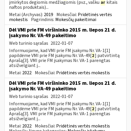
įmirkytos degiomis medžiagomis (pvz., vašku
ar
kitais
naftos produktais)...
Metai (Archyvas):
2019
Mokesčiai:
Pridėtinės vertės
mokestis
Pagrindinis:
Mokesčių pakeitimai
Dėl VMI prie FM viršininko 2015 m. liepos 21 d.
įsakymo Nr. VA-49 pakeitimo
Web turinio sąrašas
2022-01-07
Informuojame, kad VMI prie FM įsakymu Nr. VA-1[1]
papildėme VMI prie FM įsakymu Nr. VA-49[
2
] patvirtintą
Aprašą[3]. VMI prie FM įsakymas Nr. VA-1 parengtas
atsižvelgiant į...
Metai:
2022
Mokesčiai:
Pridėtinės vertės mokestis
Dėl VMI prie FM viršininko 2015 m. liepos 21 d.
įsakymo Nr. VA-49 pakeitimo
Web turinio sąrašas
2022-01-07
Informuojame, kad VMI prie FM įsakymu Nr. VA-1[1]
papildėme VMI prie FM įsakymu Nr. VA-49[
2
] patvirtintą
Aprašą[3]. VMI prie FM įsakymas Nr. VA-1 parengtas
atsižvelgiant į...
Metai:
2022
Mokesčiai:
Pridėtinės vertės mokestis
Mokesčių žinyno kategorijos:
Mokesčių įstatymų