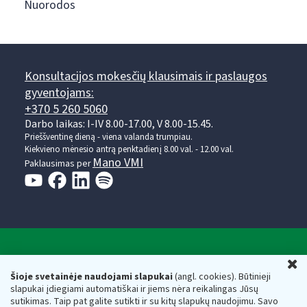
Nuorodos
Konsultacijos mokesčių klausimais ir paslaugos
gyventojams:
+370 5 260 5060
Darbo laikas: I-IV 8.00-17.00, V 8.00-15.45.
Prieššventinę dieną - viena valanda trumpiau.
Kiekvieno mėnesio antrą penktadienį 8.00 val. - 12.00 val.
Mano VMI
Paklausimas per
Valstybinė mokesčių inspekcija prie Lietuvos
U
Respublikos finansų ministerijos
Šioje svetainėje naudojami slapukai
(angl. cookies). Būtinieji
slapukai įdiegiami automatiškai ir jiems nėra reikalingas Jūsų
Biudžetinė įstaiga. Juridinio asmens kodas — 188659752,
sutikimas. Taip pat galite sutikti ir su kitų slapukų naudojimu. Savo