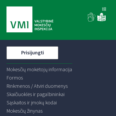
Prisijungti
Mokesčių mokėtojų informacija
Formos
Rinkmenos / Atviri duomenys
Skaičiuoklės ir pagalbininkai
Sąskaitos ir įmokų kodai
Mokesčių žinynas