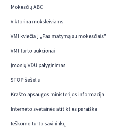
Mokesčių ABC
Viktorina moksleiviams
VMI kviečia į „Pasimatymą su mokesčiais“
VMI turto aukcionai
Įmonių VDU palyginimas
STOP šešėliui
Krašto apsaugos ministerijos informacija
Interneto svetainės atitikties paraiška
Ieškome turto savininkų