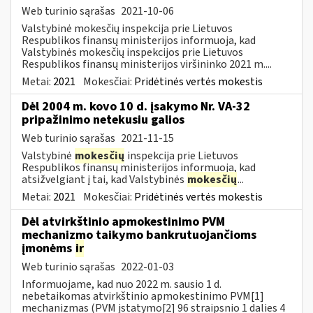
Web turinio sąrašas
2021-10-06
Valstybinė mokesčių inspekcija prie Lietuvos
Respublikos finansų ministerijos informuoja, kad
Valstybinės mokesčių inspekcijos prie Lietuvos
Respublikos finansų ministerijos viršininko 2021 m....
Metai:
2021
Mokesčiai:
Pridėtinės vertės mokestis
Dėl 2004 m. kovo 10 d. įsakymo Nr. VA-32
pripažinimo netekusiu galios
Web turinio sąrašas
2021-11-15
Valstybinė
mokesčių
inspekcija prie Lietuvos
Respublikos finansų ministerijos informuoja, kad
atsižvelgiant į tai, kad Valstybinės
mokesčių
...
Metai:
2021
Mokesčiai:
Pridėtinės vertės mokestis
Dėl atvirkštinio apmokestinimo PVM
mechanizmo taikymo bankrutuojančioms
įmonėms
ir
Web turinio sąrašas
2022-01-03
Informuojame, kad nuo 2022 m. sausio 1 d.
nebetaikomas atvirkštinio apmokestinimo PVM[1]
mechanizmas (PVM įstatymo[2] 96 straipsnio 1 dalies 4