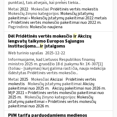
punktas), tais atvejais, kai prekes tiekia...
Metai:
2022
Mokesčiai:
Pridėtinės vertės mokestis
Mokesčių žinyno kategorijos:
Mokesčių įstatymų
pakeitimai » Mokesčių įstatymų pakeitimai 2022 metais
» Pridėtinės vertės mokesčio pakeitimai nuo 2022 m.
Pagrindinis:
Mokesčio naujiena
Dėl Pridėtinės vertės mokesčio
ir
Akcizų
lengvatų taikymo Europos Sąjungos
institucijoms...
ir
įstaigoms
Web turinio sąrašas
2025-12-22
Informuojame, kad Lietuvos Respublikos finansų
ministro 2025 m. gruodžio 18 d. įsakymu Nr. 1K-307[1]
(toliau - Įsakymas) kurį galima rasti čia, nauja redakcija
išdėstytas Pridėtinės vertės mokesčio...
Metai:
2025
Mokesčiai:
Akcizai
Pridėtinės vertės
mokestis
Mokesčių įstatymų pakeitimai:
Akcizų
pakeitimai nuo 2025 m.
Akcizų pakeitimai nuo 2026 m.
MĮP 2021 » Pridėtinės vertės mokesčio pakeitimai nuo
2025 m.
Mokesčių žinyno kategorijos:
Mokesčių
įstatymų pakeitimai » Pridėtinės vertės mokesčių
pakeitimai nuo 2026 m.
PVM tarifą parduodamiems medienos