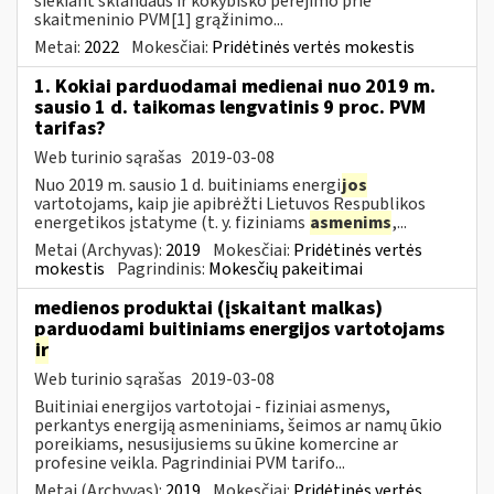
siekiant sklandaus ir kokybiško perėjimo prie
skaitmeninio PVM[1] grąžinimo...
Metai:
2022
Mokesčiai:
Pridėtinės vertės mokestis
1. Kokiai parduodamai medienai nuo 2019 m.
sausio 1 d. taikomas lengvatinis 9 proc. PVM
tarifas?
Web turinio sąrašas
2019-03-08
Nuo 2019 m. sausio 1 d. buitiniams energi
jos
vartotojams, kaip jie apibrėžti Lietuvos Respublikos
energetikos įstatyme (t. y. fiziniams
asmenims
,...
Metai (Archyvas):
2019
Mokesčiai:
Pridėtinės vertės
mokestis
Pagrindinis:
Mokesčių pakeitimai
medienos produktai (įskaitant malkas)
parduodami buitiniams energijos vartotojams
ir
Web turinio sąrašas
2019-03-08
Buitiniai energijos vartotojai - fiziniai asmenys,
perkantys energiją asmeniniams, šeimos ar namų ūkio
poreikiams, nesusijusiems su ūkine komercine ar
profesine veikla. Pagrindiniai PVM tarifo...
Metai (Archyvas):
2019
Mokesčiai:
Pridėtinės vertės