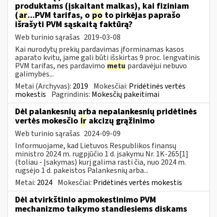
produktams (įskaitant malkas), kai fiziniam
(
ar
...PVM tarifas, o
po
to pirkėjas paprašo
išrašyti PVM sąskaitą faktūrą?
Web turinio sąrašas
2019-03-08
Kai nurodytų prekių pardavimas įforminamas kasos
aparato kvitu, jame gali būti išskirtas 9 proc. lengvatinis
PVM tarifas, nes pardavimo
metu
pardavėjui nebuvo
galimybės...
Metai (Archyvas):
2019
Mokesčiai:
Pridėtinės vertės
mokestis
Pagrindinis:
Mokesčių pakeitimai
Dėl palankesnių arba nepalankesnių pridėtinės
vertės mokesčio
ir
akcizų grąžinimo
Web turinio sąrašas
2024-09-09
Informuojame, kad Lietuvos Respublikos finansų
ministro 2024 m. rugpjūčio 1 d. įsakymu Nr. 1K-265[1]
(toliau - Įsakymas) kurį galima rasti čia, nuo 2024 m.
rugsėjo 1 d. pakeistos Palankesnių arba...
Metai:
2024
Mokesčiai:
Pridėtinės vertės mokestis
Dėl atvirkštinio apmokestinimo PVM
mechanizmo taikymo standiesiems diskams