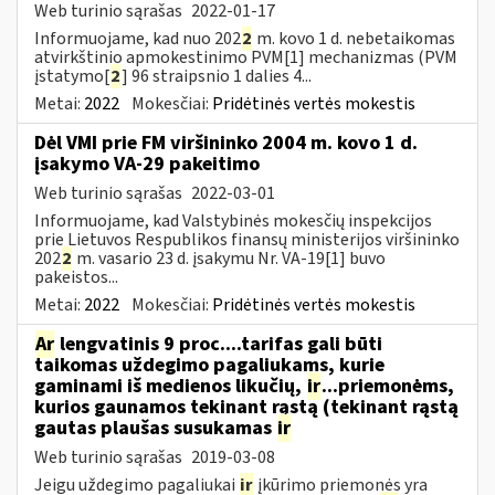
Web turinio sąrašas
2022-01-17
Informuojame, kad nuo 202
2
m. kovo 1 d. nebetaikomas
atvirkštinio apmokestinimo PVM[1] mechanizmas (PVM
įstatymo[
2
] 96 straipsnio 1 dalies 4...
Metai:
2022
Mokesčiai:
Pridėtinės vertės mokestis
Dėl VMI prie FM viršininko 2004 m. kovo 1 d.
įsakymo VA-29 pakeitimo
Web turinio sąrašas
2022-03-01
Informuojame, kad Valstybinės mokesčių inspekcijos
prie Lietuvos Respublikos finansų ministerijos viršininko
202
2
m. vasario 23 d. įsakymu Nr. VA-19[1] buvo
pakeistos...
Metai:
2022
Mokesčiai:
Pridėtinės vertės mokestis
Ar
lengvatinis 9 proc....tarifas gali būti
taikomas uždegimo pagaliukams, kurie
gaminami iš medienos likučių,
ir
...priemonėms,
kurios gaunamos tekinant rąstą (tekinant rąstą
gautas plaušas susukamas
ir
Web turinio sąrašas
2019-03-08
Jeigu uždegimo pagaliukai
ir
įkūrimo priemonės yra