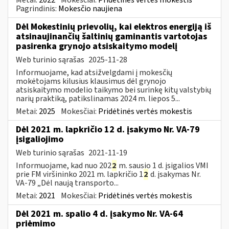
Pagrindinis:
Mokesčio naujiena
Dėl Mokestinių prievolių, kai elektros energiją iš
atsinaujinančių šaltinių gaminantis vartotojas
pasirenka grynojo atsiskaitymo modelį
Web turinio sąrašas
2025-11-28
Informuojame, kad atsižvelgdami į mokesčių
mokėtojams kilusius klausimus dėl grynojo
atsiskaitymo modelio taikymo bei surinkę kitų valstybių
narių praktiką, patikslinamas 2024 m. liepos 5...
Metai:
2025
Mokesčiai:
Pridėtinės vertės mokestis
Dėl 2021 m. lapkričio 12 d. įsakymo Nr. VA-79
įsigaliojimo
Web turinio sąrašas
2021-11-19
Informuojame, kad nuo 202
2
m. sausio 1 d. įsigalios VMI
prie FM viršininko 2021 m. lapkričio 1
2
d. įsakymas Nr.
VA-79 „Dėl naują transporto...
Metai:
2021
Mokesčiai:
Pridėtinės vertės mokestis
Dėl 2021 m. spalio 4 d. įsakymo Nr. VA-64
priėmimo