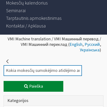
Mokesčių kalendorius
Seminarai
Tarptautinis apmokestinimas
Kontaktai / Apklausa
VMI Machine translation / VMI Машинный перевод /
VMI Машинний переклад (
English
,
Русский
,
Українська
)
Paieška
Kategorijos