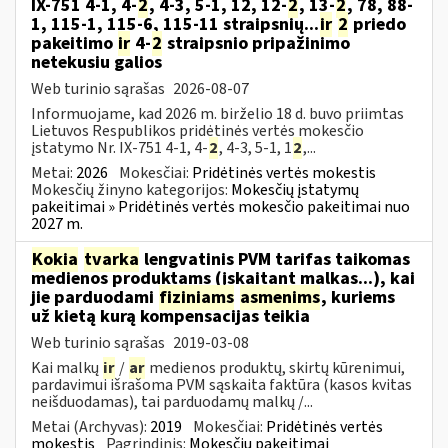
IX-751 4-1, 4-
2
, 4-3, 5-1, 12, 12-
2
, 13-
2
, 78, 88-
1, 115-1, 115-6, 115-11 straipsnių...
ir
2
priedo
pakeitimo
ir
4-
2
straipsnio pripažinimo
netekusiu galios
Web turinio sąrašas
2026-08-07
Informuojame, kad 2026 m. birželio 18 d. buvo priimtas
Lietuvos Respublikos pridėtinės vertės mokesčio
įstatymo Nr. IX-751 4-1, 4-
2
, 4-3, 5-1, 1
2
,...
Metai:
2026
Mokesčiai:
Pridėtinės vertės mokestis
Mokesčių žinyno kategorijos:
Mokesčių įstatymų
pakeitimai » Pridėtinės vertės mokesčio pakeitimai nuo
2027 m.
Kokia
tvarka
lengvatinis PVM tarifas taikomas
medienos produktams (įskaitant malkas...), kai
jie parduodami
fiziniams
asmenims
, kuriems
už kietą kurą kompensacijas teikia
Web turinio sąrašas
2019-03-08
Kai malkų
ir
/
ar
medienos produktų, skirtų kūrenimui,
pardavimui išrašoma PVM sąskaita faktūra (kasos kvitas
neišduodamas), tai parduodamų malkų /...
Metai (Archyvas):
2019
Mokesčiai:
Pridėtinės vertės
mokestis
Pagrindinis:
Mokesčių pakeitimai