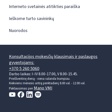
Interneto svetainės atitikties paraiška
Ieškome turto savininkų
Nuorodos
Konsultacijos mokesčių klausimais ir paslaugos
gyventojams:
+370 5 260 5060
Darbo laikas: I-IV 8.00-17.00, V 8.00-15.45.
Prieššventinę dieną - viena valanda trumpiau.
Kiekvieno mėnesio antrą penktadienį 8.00 val. - 12.00 val.
Mano VMI
Paklausimas per