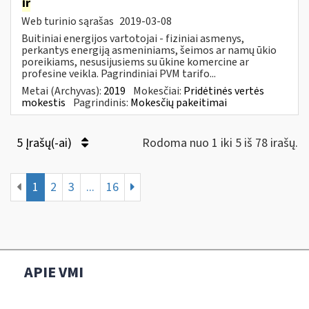
ir
Web turinio sąrašas
2019-03-08
Buitiniai energijos vartotojai - fiziniai asmenys,
perkantys energiją asmeniniams, šeimos ar namų ūkio
poreikiams, nesusijusiems su ūkine komercine ar
profesine veikla. Pagrindiniai PVM tarifo...
Metai (Archyvas):
2019
Mokesčiai:
Pridėtinės vertės
mokestis
Pagrindinis:
Mokesčių pakeitimai
5 Įrašų(-ai)
Rodoma nuo 1 iki 5 iš 78 irašų.
1
2
3
...
16
APIE VMI