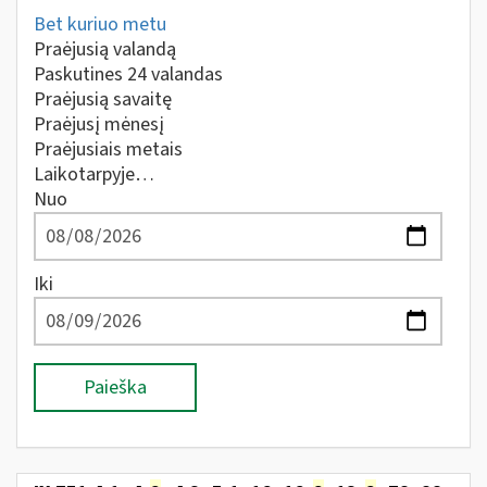
Bet kuriuo metu
Praėjusią valandą
Paskutines 24 valandas
Praėjusią savaitę
Praėjusį mėnesį
Praėjusiais metais
Laikotarpyje…
Nuo
Iki
Paieška