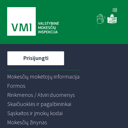
Prisijungti
Mokesčių mokėtojų informacija
Formos
Rinkmenos / Atviri duomenys
Skaičiuoklės ir pagalbininkai
Sąskaitos ir įmokų kodai
Mokesčių žinynas