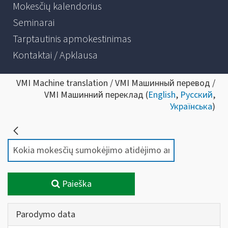
Mokesčių kalendorius
Seminarai
Tarptautinis apmokestinimas
Kontaktai / Apklausa
VMI Machine translation / VMI Машинный перевод /
VMI Машинний переклад (
English
,
Русский
,
Українська
)
Paieška
Parodymo data