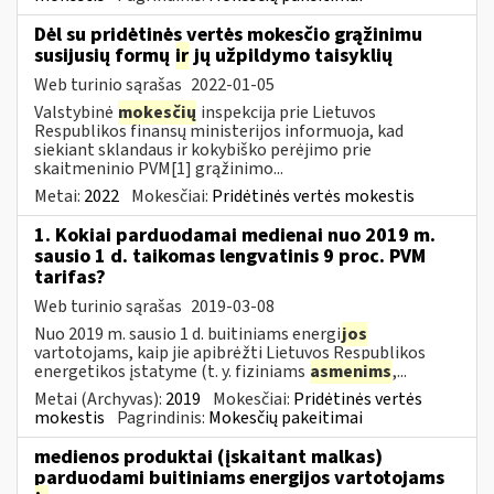
Dėl su pridėtinės vertės mokesčio grąžinimu
susijusių formų
ir
jų užpildymo taisyklių
Web turinio sąrašas
2022-01-05
Valstybinė
mokesčių
inspekcija prie Lietuvos
Respublikos finansų ministerijos informuoja, kad
siekiant sklandaus ir kokybiško perėjimo prie
skaitmeninio PVM[1] grąžinimo...
Metai:
2022
Mokesčiai:
Pridėtinės vertės mokestis
1. Kokiai parduodamai medienai nuo 2019 m.
sausio 1 d. taikomas lengvatinis 9 proc. PVM
tarifas?
Web turinio sąrašas
2019-03-08
Nuo 2019 m. sausio 1 d. buitiniams energi
jos
vartotojams, kaip jie apibrėžti Lietuvos Respublikos
energetikos įstatyme (t. y. fiziniams
asmenims
,...
Metai (Archyvas):
2019
Mokesčiai:
Pridėtinės vertės
mokestis
Pagrindinis:
Mokesčių pakeitimai
medienos produktai (įskaitant malkas)
parduodami buitiniams energijos vartotojams