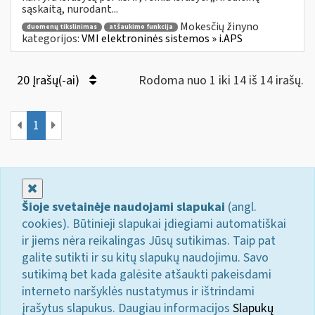
sąskaitą, nurodant...
Mokesčių žinyno
duomenų tikslinimas
atšaukimo funkcija
kategorijos:
VMI elektroninės sistemos » i.APS
20 Įrašų(-ai)
Rodoma nuo 1 iki 14 iš 14 irašų.
1
Uždaryti
Šioje svetainėje naudojami slapukai
(angl.
cookies). Būtinieji slapukai įdiegiami automatiškai
ir jiems nėra reikalingas Jūsų sutikimas. Taip pat
galite sutikti ir su kitų slapukų naudojimu. Savo
sutikimą bet kada galėsite atšaukti pakeisdami
interneto naršyklės nustatymus ir ištrindami
įrašytus slapukus. Daugiau informacijos
Slapukų