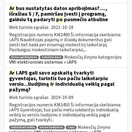
Ar
bus nustatytas datos apribojimas?....,
išrašiau S / F, pamiršau įvesti į programą,
galėsiu tą padaryti
po
pusmečio atbuline
Web turinio sąrašas
2021-10-18
Registracijos numeris KM2400 Ši informacija skelbiama:
i.APS Naudotojas pajamų ir išlaidų dokumentus gali
įvesti bet kada per einamąjį mokestinį laikotarpį.
Pasibaigus mokestiniam laikotarpiui,...
Mokesčių žinyno kategorijos:
datos apribojimas
atbuline data
VMI elektroninės sistemos » i.APS
Ar
i.APS gali savo apskaitą tvarkyti
gyventojas, turintis tuo pačiu laikotarpiu
verslo...liudijimą
ir
individualią veiklą pagal
pažymą?
Web turinio sąrašas
2019-10-09
Registracijos numeris KM2450 Ši informacija skelbiama:
i.APS Gyventojai, tuo pačiu metu vykdantys individualią
veiklą su verslo liudijimu ir individualią veiklą pagal
pažymą, gali tvarkyti...
Mokesčių žinyno
individuali veikla
verslo liudijimas
i.aps