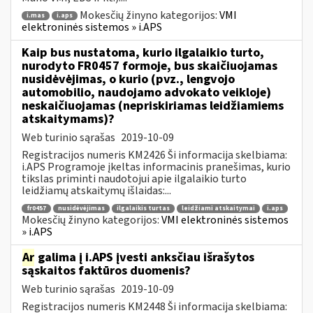
Mokesčių žinyno kategorijos:
VMI
i.mas
i.aps
elektroninės sistemos » i.APS
Kaip bus nustatoma, kurio ilgalaikio turto,
nurodyto FR0457 formoje, bus skaičiuojamas
nusidėvėjimas, o kurio (pvz., lengvojo
automobilio, naudojamo advokato veikloje)
neskaičiuojamas (nepriskiriamas leidžiamiems
atskaitymams)?
Web turinio sąrašas
2019-10-09
Registracijos numeris KM2426 Ši informacija skelbiama:
i.APS Programoje įkeltas informacinis pranešimas, kurio
tikslas priminti naudotojui apie ilgalaikio turto
leidžiamų atskaitymų išlaidas:...
fr0457
nusidėvėjimas
ilgalaikis turtas
leidžiami atskaitymai
i.aps
Mokesčių žinyno kategorijos:
VMI elektroninės sistemos
» i.APS
Ar
galima į i.APS įvesti anksčiau išrašytos
sąskaitos faktūros duomenis?
Web turinio sąrašas
2019-10-09
Registracijos numeris KM2448 Ši informacija skelbiama: