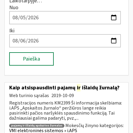
Laikotarpyje…
Nuo
Iki
Paieška
Kaip atsispausdinti pajamų
ir
išlaidų žurnalą?
Web turinio sąrašas
2019-10-09
Registracijos numeris KM2399 Ši informacija skelbiama:
i.APS „Apskaitos žurnalo“ peržiūros lange reikia
pasirinkti pačios naršyklės spausdinimo funkciją. Tai
dažniausiai galima padaryti, pvz.,...
Mokesčių žinyno kategorijos:
pajamų ir išlaidų apskaitos žurnalas
VMI elektroninės sistemos » i.APS