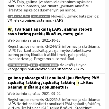
i.APS Taip, galima. Įvesdami elektroninės sąskaitos
faktūros duomenis, pasirinkite „Įvedami anksčiau
išrašytos sąskaitos duomenys“, jei norite...
Mokesčių žinyno kategorijos:
sąskaita faktūra
atgaline data
VMI elektroninės sistemos » i.APS
Ar
, tvarkant apskaitą i.APS, galima stebėti
savo turimų prekių likučius, metų gale
Web turinio sąrašas
2021-10-18
Registracijos numeris KM2447 Ši informacija skelbiama:
i.APS Tvarkant apskaitą, yra galimybė stebėti savo
turimų prekių likučius ir atlikti metų gale prekių
inventorizaciją. Programa automatiškai...
Mokesčių žinyno
inventorizacija
i.aps
prekių likučiai
kategorijos:
VMI elektroninės sistemos » i.APS
galima pakoreguoti / anuliuoti jau išrašytą PVM
sąskaitą faktūrą /sąskaitą faktūrą
ir
...kitus
pajamų
ir
išlaidų dokumentus?
Web turinio sąrašas
2021-09-02
Registracijos numeris KM2239 Ši informacija skelbiama:
i.APS Norint patikslinti / anuliuoti PVM sąskaitą faktūrą,
kuri yra išrašytą per i.SAF, reikia išrašyti „Kreditinę“