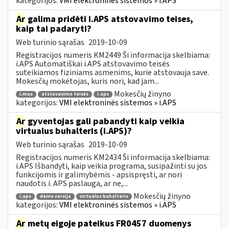
kategorijos:
VMI elektroninės sistemos » i.APS
Ar
galima pridėti i.APS atstovavimo teises,
kaip tai padaryti?
Web turinio sąrašas
2019-10-09
Registracijos numeris KM2449 Ši informacija skelbiama:
i.APS Automatiškai i.APS atstovavimo teisės
suteikiamos fiziniams asmenims, kurie atstovauja save.
Mokesčių mokėtojas, kuris nori, kad jam...
Mokesčių žinyno
i.mas
atstovavimo teisės
i.aps
kategorijos:
VMI elektroninės sistemos » i.APS
Ar
gyventojas gali pabandyti kaip veikia
virtualus buhalteris (i.APS)?
Web turinio sąrašas
2019-10-09
Registracijos numeris KM2434 Ši informacija skelbiama:
i.APS Išbandyti, kaip veikia programa, susipažinti su jos
funkcijomis ir galimybėmis - apsispręsti, ar nori
naudotis i. APS paslauga, ar ne,...
Mokesčių žinyno
i.aps
demo versija
virtualus buhalteris
kategorijos:
VMI elektroninės sistemos » i.APS
Ar
metų eigoje pateikus FR0457 duomenys