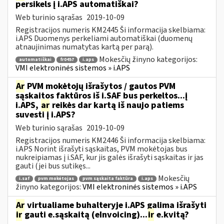
persikels į i.APS automatiškai?
Web turinio sąrašas
2019-10-09
Registracijos numeris KM2445 Ši informacija skelbiama:
i.APS Duomenys perkeliami automatiškai (duomenų
atnaujinimas numatytas kartą per parą).
Mokesčių žinyno kategorijos:
automatiškai
fr0457
i.aps
VMI elektroninės sistemos » i.APS
Ar
PVM mokėtojų išrašytos / gautos PVM
sąskaitos faktūros iš i.SAF bus perkeltos...į
i.APS,
ar
reikės dar kartą iš naujo patiems
suvesti į i.APS?
Web turinio sąrašas
2019-10-09
Registracijos numeris KM2446 Ši informacija skelbiama:
i.APS Norint išrašyti sąskaitas, PVM mokėtojas bus
nukreipiamas į i.SAF, kur jis galės išrašyti sąskaitas ir jas
gauti (jei bus sutikęs...
Mokesčių
i.saf
pvm mokėtojas
pvm sąskaita faktūra
i.aps
žinyno kategorijos:
VMI elektroninės sistemos » i.APS
Ar
virtualiame buhalteryje i.APS galima išrašyti
ir
gauti e.sąskaitą (eInvoicing)...
ir
e.kvitą?