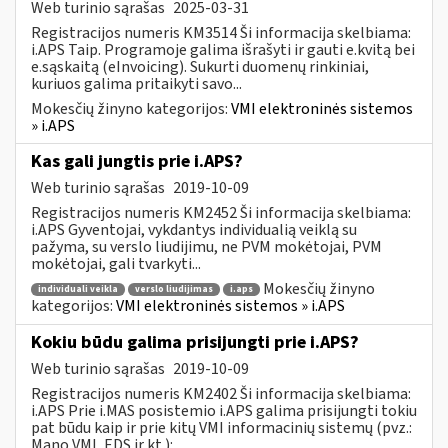
Web turinio sąrašas
2025-03-31
Registracijos numeris KM3514 Ši informacija skelbiama:
i.APS Taip. Programoje galima išrašyti ir gauti e.kvitą bei
e.sąskaitą (eInvoicing). Sukurti duomenų rinkiniai,
kuriuos galima pritaikyti savo...
Mokesčių žinyno kategorijos:
VMI elektroninės sistemos
» i.APS
Kas gali jungtis prie i.APS?
Web turinio sąrašas
2019-10-09
Registracijos numeris KM2452 Ši informacija skelbiama:
i.APS Gyventojai, vykdantys individualią veiklą su
pažyma, su verslo liudijimu, ne PVM mokėtojai, PVM
mokėtojai, gali tvarkyti...
Mokesčių žinyno
individuali veikla
verslo liudijimas
i.aps
kategorijos:
VMI elektroninės sistemos » i.APS
Kokiu būdu galima prisijungti prie i.APS?
Web turinio sąrašas
2019-10-09
Registracijos numeris KM2402 Ši informacija skelbiama:
i.APS Prie i.MAS posistemio i.APS galima prisijungti tokiu
pat būdu kaip ir prie kitų VMI informacinių sistemų (pvz.:
Mano VMI, EDS ir kt.):...