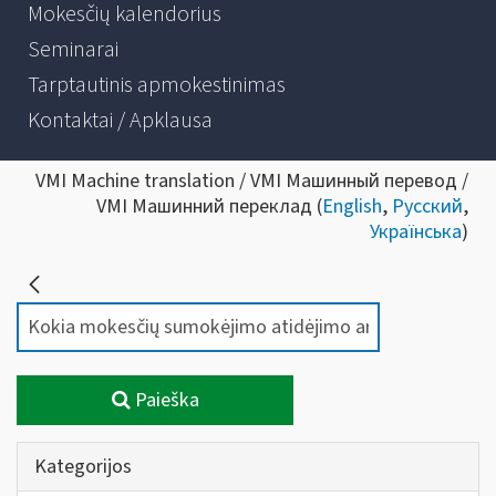
Mokesčių kalendorius
Seminarai
Tarptautinis apmokestinimas
Kontaktai / Apklausa
VMI Machine translation / VMI Машинный перевод /
VMI Машинний переклад (
English
,
Русский
,
Українська
)
Paieška
Kategorijos