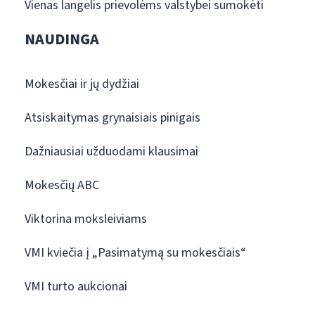
Vienas langelis prievolėms valstybei sumokėti
NAUDINGA
Mokesčiai ir jų dydžiai
Atsiskaitymas grynaisiais pinigais
Dažniausiai užduodami klausimai
Mokesčių ABC
Viktorina moksleiviams
VMI kviečia į „Pasimatymą su mokesčiais“
VMI turto aukcionai