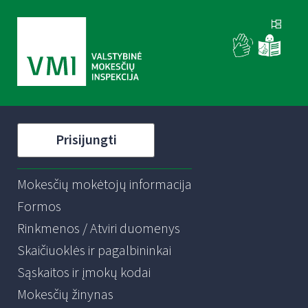
Prisijungti
Mokesčių mokėtojų informacija
Formos
Rinkmenos / Atviri duomenys
Skaičiuoklės ir pagalbininkai
Sąskaitos ir įmokų kodai
Mokesčių žinynas