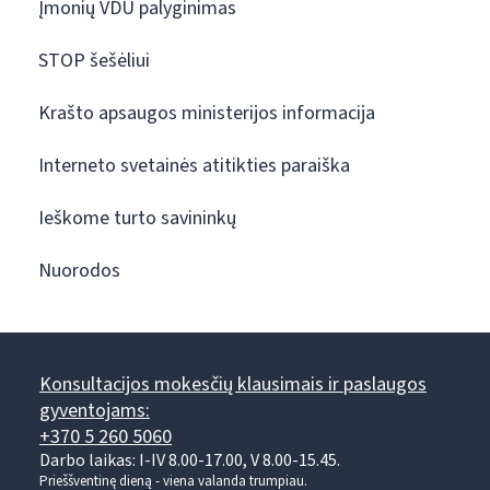
Įmonių VDU palyginimas
STOP šešėliui
Krašto apsaugos ministerijos informacija
Interneto svetainės atitikties paraiška
Ieškome turto savininkų
Nuorodos
Konsultacijos mokesčių klausimais ir paslaugos
gyventojams:
+370 5 260 5060
Darbo laikas: I-IV 8.00-17.00, V 8.00-15.45.
Prieššventinę dieną - viena valanda trumpiau.