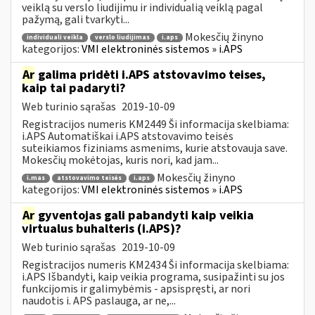
veiklą su verslo liudijimu ir individualią veiklą pagal
pažymą, gali tvarkyti...
Mokesčių žinyno
individuali veikla
verslo liudijimas
i.aps
kategorijos:
VMI elektroninės sistemos » i.APS
Ar
galima pridėti i.APS atstovavimo teises,
kaip tai padaryti?
Web turinio sąrašas
2019-10-09
Registracijos numeris KM2449 Ši informacija skelbiama:
i.APS Automatiškai i.APS atstovavimo teisės
suteikiamos fiziniams asmenims, kurie atstovauja save.
Mokesčių mokėtojas, kuris nori, kad jam...
Mokesčių žinyno
i.mas
atstovavimo teisės
i.aps
kategorijos:
VMI elektroninės sistemos » i.APS
Ar
gyventojas gali pabandyti kaip veikia
virtualus buhalteris (i.APS)?
Web turinio sąrašas
2019-10-09
Registracijos numeris KM2434 Ši informacija skelbiama:
i.APS Išbandyti, kaip veikia programa, susipažinti su jos
funkcijomis ir galimybėmis - apsispręsti, ar nori
naudotis i. APS paslauga, ar ne,...