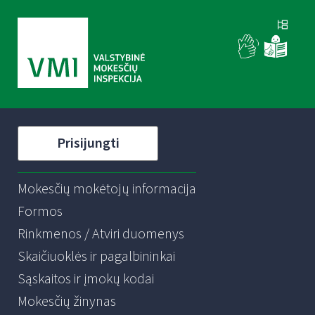
Prisijungti
Mokesčių mokėtojų informacija
Formos
Rinkmenos / Atviri duomenys
Skaičiuoklės ir pagalbininkai
Sąskaitos ir įmokų kodai
Mokesčių žinynas