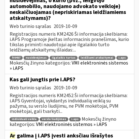
nusidėvėjimas, o kurio (pvz., lengvojo
automobilio, naudojamo advokato veikloje)
neskaičiuojamas (nepriskiriamas leidžiamiems
atskaitymams)?
Web turinio sąrašas
2019-10-09
Registracijos numeris KM2426 Ši informacija skelbiama:
i.APS Programoje įkeltas informacinis pranešimas, kurio
tikslas priminti naudotojui apie ilgalaikio turto
leidžiamų atskaitymų išlaidas:...
fr0457
nusidėvėjimas
ilgalaikis turtas
leidžiami atskaitymai
i.aps
Mokesčių žinyno kategorijos:
VMI elektroninės sistemos
» i.APS
Kas gali jungtis prie i.APS?
Web turinio sąrašas
2019-10-09
Registracijos numeris KM2452 Ši informacija skelbiama:
i.APS Gyventojai, vykdantys individualią veiklą su
pažyma, su verslo liudijimu, ne PVM mokėtojai, PVM
mokėtojai, gali tvarkyti...
Mokesčių žinyno
individuali veikla
verslo liudijimas
i.aps
kategorijos:
VMI elektroninės sistemos » i.APS
Ar
galima į i.APS įvesti anksčiau išrašytos