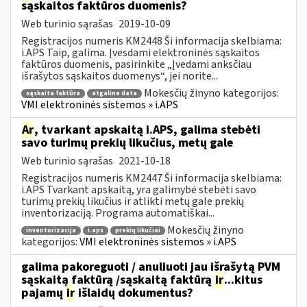
sąskaitos faktūros duomenis?
Web turinio sąrašas
2019-10-09
Registracijos numeris KM2448 Ši informacija skelbiama:
i.APS Taip, galima. Įvesdami elektroninės sąskaitos
faktūros duomenis, pasirinkite „Įvedami anksčiau
išrašytos sąskaitos duomenys“, jei norite...
Mokesčių žinyno kategorijos:
sąskaita faktūra
atgaline data
VMI elektroninės sistemos » i.APS
Ar
, tvarkant apskaitą i.APS, galima stebėti
savo turimų prekių likučius, metų gale
Web turinio sąrašas
2021-10-18
Registracijos numeris KM2447 Ši informacija skelbiama:
i.APS Tvarkant apskaitą, yra galimybė stebėti savo
turimų prekių likučius ir atlikti metų gale prekių
inventorizaciją. Programa automatiškai...
Mokesčių žinyno
inventorizacija
i.aps
prekių likučiai
kategorijos:
VMI elektroninės sistemos » i.APS
galima pakoreguoti / anuliuoti jau išrašytą PVM
sąskaitą faktūrą /sąskaitą faktūrą
ir
...kitus
pajamų
ir
išlaidų dokumentus?