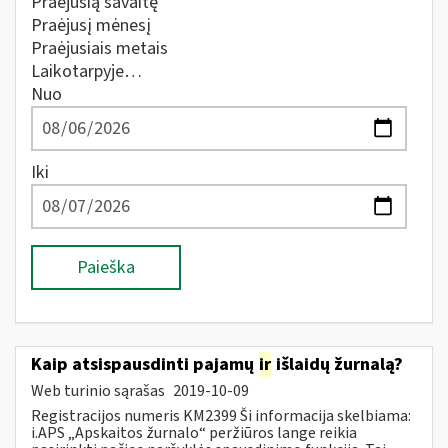
Praėjusią savaitę
Praėjusį mėnesį
Praėjusiais metais
Laikotarpyje…
Nuo
Iki
Paieška
Kaip atsispausdinti pajamų
ir
išlaidų žurnalą?
Web turinio sąrašas
2019-10-09
Registracijos numeris KM2399 Ši informacija skelbiama:
i.APS „Apskaitos žurnalo“ peržiūros lange reikia