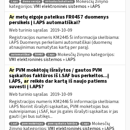
Mokesčių žinyno
i.aps
demo versija
virtualus buhalteris
kategorijos:
VMI elektroninės sistemos » i.APS
Ar
metų eigoje pateikus FR0457 duomenys
persikels į i.APS automatiškai?
Web turinio sąrašas
2019-10-09
Registracijos numeris KM2445 Ši informacija skelbiama:
i.APS Duomenys perkeliami automatiškai (duomenų
atnaujinimas numatytas kartą per parą).
Mokesčių žinyno kategorijos:
automatiškai
fr0457
i.aps
VMI elektroninės sistemos » i.APS
Ar
PVM mokėtojų išrašytos / gautos PVM
sąskaitos faktūros iš i.SAF bus perkeltos...į
i.APS,
ar
reikės dar kartą iš naujo patiems
suvesti į i.APS?
Web turinio sąrašas
2019-10-09
Registracijos numeris KM2446 Ši informacija skelbiama:
i.APS Norint išrašyti sąskaitas, PVM mokėtojas bus
nukreipiamas į i.SAF, kur jis galės išrašyti sąskaitas ir jas
gauti (jei bus sutikęs...
Mokesčių
i.saf
pvm mokėtojas
pvm sąskaita faktūra
i.aps
žinyno kategorijos:
VMI elektroninės sistemos » i.APS