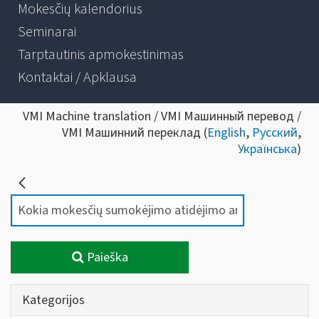
Mokesčių kalendorius
Seminarai
Tarptautinis apmokestinimas
Kontaktai / Apklausa
VMI Machine translation / VMI Машинный перевод /
VMI Машинний переклад (
English
,
Русский
,
Українська
)
Paieška
Kategorijos