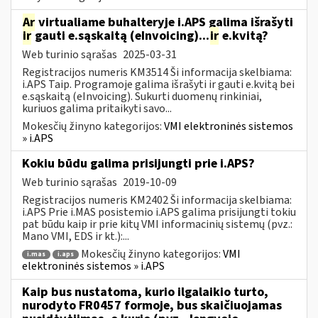
Ar
virtualiame buhalteryje i.APS galima išrašyti
ir
gauti e.sąskaitą (eInvoicing)...
ir
e.kvitą?
Web turinio sąrašas
2025-03-31
Registracijos numeris KM3514 Ši informacija skelbiama:
i.APS Taip. Programoje galima išrašyti ir gauti e.kvitą bei
e.sąskaitą (eInvoicing). Sukurti duomenų rinkiniai,
kuriuos galima pritaikyti savo...
Mokesčių žinyno kategorijos:
VMI elektroninės sistemos
» i.APS
Kokiu būdu galima prisijungti prie i.APS?
Web turinio sąrašas
2019-10-09
Registracijos numeris KM2402 Ši informacija skelbiama:
i.APS Prie i.MAS posistemio i.APS galima prisijungti tokiu
pat būdu kaip ir prie kitų VMI informacinių sistemų (pvz.:
Mano VMI, EDS ir kt.):...
Mokesčių žinyno kategorijos:
VMI
i.mas
i.aps
elektroninės sistemos » i.APS
Kaip bus nustatoma, kurio ilgalaikio turto,
nurodyto FR0457 formoje, bus skaičiuojamas