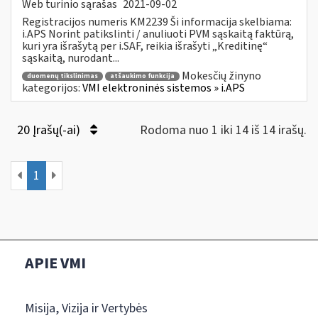
Web turinio sąrašas
2021-09-02
Registracijos numeris KM2239 Ši informacija skelbiama:
i.APS Norint patikslinti / anuliuoti PVM sąskaitą faktūrą,
kuri yra išrašytą per i.SAF, reikia išrašyti „Kreditinę“
sąskaitą, nurodant...
Mokesčių žinyno
duomenų tikslinimas
atšaukimo funkcija
kategorijos:
VMI elektroninės sistemos » i.APS
20 Įrašų(-ai)
Rodoma nuo 1 iki 14 iš 14 irašų.
1
APIE VMI
Misija, Vizija ir Vertybės