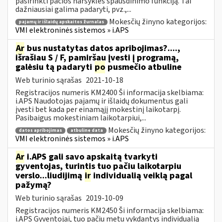
pasirinkti pačios naršyklės spausdinimo funkciją. Tai
dažniausiai galima padaryti, pvz.,...
Mokesčių žinyno kategorijos:
pajamų ir išlaidų apskaitos žurnalas
VMI elektroninės sistemos » i.APS
Ar
bus nustatytas datos apribojimas?....,
išrašiau S / F, pamiršau įvesti į programą,
galėsiu tą padaryti
po
pusmečio atbuline
Web turinio sąrašas
2021-10-18
Registracijos numeris KM2400 Ši informacija skelbiama:
i.APS Naudotojas pajamų ir išlaidų dokumentus gali
įvesti bet kada per einamąjį mokestinį laikotarpį.
Pasibaigus mokestiniam laikotarpiui,...
Mokesčių žinyno kategorijos:
datos apribojimas
atbuline data
VMI elektroninės sistemos » i.APS
Ar
i.APS gali savo apskaitą tvarkyti
gyventojas, turintis tuo pačiu laikotarpiu
verslo...liudijimą
ir
individualią veiklą pagal
pažymą?
Web turinio sąrašas
2019-10-09
Registracijos numeris KM2450 Ši informacija skelbiama:
i.APS Gyventojai, tuo pačiu metu vykdantys individualią