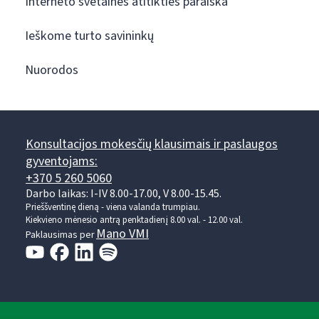
Interneto svetainės atitikties paraiška
Ieškome turto savininkų
Nuorodos
Konsultacijos mokesčių klausimais ir paslaugos
gyventojams:
+370 5 260 5060
Darbo laikas: I-IV 8.00-17.00, V 8.00-15.45.
Prieššventinę dieną - viena valanda trumpiau.
Kiekvieno mėnesio antrą penktadienį 8.00 val. - 12.00 val.
Mano VMI
Paklausimas per