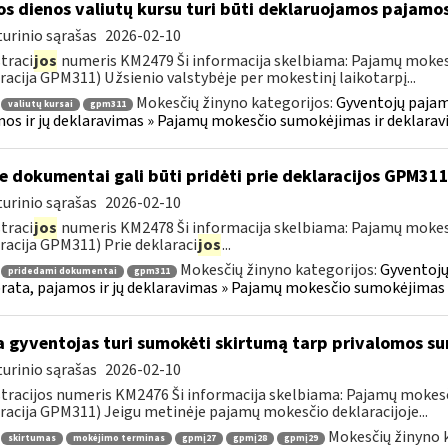
os dienos valiutų kursu turi būti deklaruojamos pajamo
urinio sąrašas
2026-02-10
traci
jos
numeris KM2479 Ši informacija skelbiama: Pajamų mokes
racija GPM311) Užsienio valstybėje per mokestinį laikotarpį...
Mokesčių žinyno kategorijos:
Gyventojų pajam
valiutų kursai
gpm311
os ir jų deklaravimas » Pajamų mokesčio sumokėjimas ir deklara
e dokumentai gali būti pridėti prie deklaracijos GPM31
urinio sąrašas
2026-02-10
traci
jos
numeris KM2478 Ši informacija skelbiama: Pajamų mokes
racija GPM311) Prie deklaraci
jos
...
Mokesčių žinyno kategorijos:
Gyventojų
pridedami dokumentai
gpm311
ata, pajamos ir jų deklaravimas » Pajamų mokesčio sumokėjimas 
 gyventojas turi sumokėti skirtumą tarp privalomos s
urinio sąrašas
2026-02-10
tracijos numeris KM2476 Ši informacija skelbiama: Pajamų moke
racija GPM311) Jeigu metinėje pajamų mokesčio deklaracijoje...
Mokesčių žinyno 
skirtumas
mokėjimo terminas
gpmį27
gpmį28
gpmį29