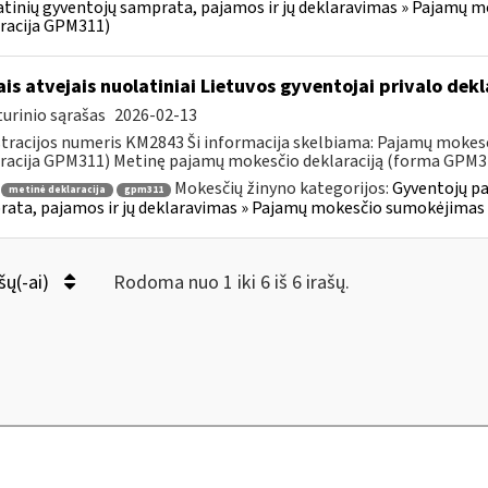
tinių gyventojų samprata, pajamos ir jų deklaravimas » Pajamų 
racija GPM311)
ais atvejais nuolatiniai Lietuvos gyventojai privalo de
urinio sąrašas
2026-02-13
tracijos numeris KM2843 Ši informacija skelbiama: Pajamų mokes
racija GPM311) Metinę pajamų mokesčio deklaraciją (forma GPM311)
Mokesčių žinyno kategorijos:
Gyventojų pa
metinė deklaracija
gpm311
ata, pajamos ir jų deklaravimas » Pajamų mokesčio sumokėjimas 
šų(-ai)
Rodoma nuo 1 iki 6 iš 6 irašų.