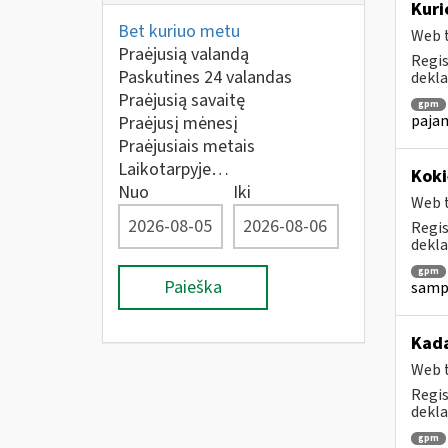
Kuri
Bet kuriuo metu
Web t
Praėjusią valandą
Regis
Paskutines 24 valandas
dekla
Praėjusią savaitę
gpm
pajam
Praėjusį mėnesį
Praėjusiais metais
Laikotarpyje…
Koki
Nuo
Iki
Web t
Regis
dekla
gpm
Paieška
sampr
Kada
Web t
Regis
dekla
gpm