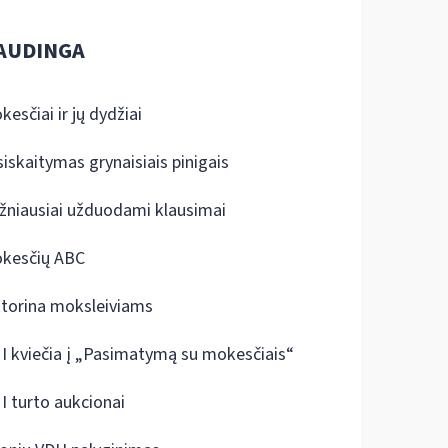
AUDINGA
kesčiai ir jų dydžiai
siskaitymas grynaisiais pinigais
žniausiai užduodami klausimai
kesčių ABC
ktorina moksleiviams
I kviečia į „Pasimatymą su mokesčiais“
I turto aukcionai