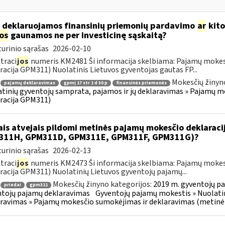
 deklaruojamos finansinių priemonių pardavimo
ar
kito
jos
gaunamos ne per investicinę sąskaitą?
urinio sąrašas
2026-02-10
traci
jos
numeris KM2481 Ši informacija skelbiama: Pajamų mokes
racija GPM311) Nuolatinis Lietuvos gyventojas gautas FP...
Mokesčių žinyn
pajamų deklaravimas
gpmį 17 str 1 d 30 p
finansinės priemonės
tinių gyventojų samprata, pajamos ir jų deklaravimas » Pajamų 
racija GPM311)
ais atvejais pildomi metinės pajamų mokesčio deklarac
311H, GPM311D, GPM311E, GPM311F, GPM311G)?
urinio sąrašas
2026-02-13
traci
jos
numeris KM2473 Ši informacija skelbiama: Pajamų mokes
racija GPM311) Nuolatinių Lietuvos gyventojų pajamų...
Mokesčių žinyno kategorijos:
2019 m. gyventojų pa
priedai
gpm311
tojų pajamų deklaravimas
Gyventojų pajamų mokestis » Nuolatin
ravimas » Pajamų mokesčio sumokėjimas ir deklaravimas (metinė