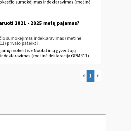
mokesčio sumokėjimas ir deklaravimas (metinė
klaruoti 2021 - 2025 metų pajamas?
čio sumokėjimas ir deklaravimas (metinė
 privalo pateikti...
jamų mokestis » Nuolatinių gyventojų
ir deklaravimas (metinė deklaracija GPM311)
1