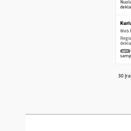
Nuola
dekla
Kuri
Web t
Regis
dekla
gpm
sampr
30 Įra