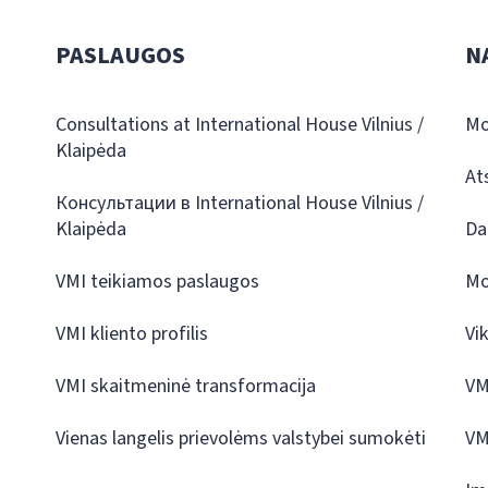
PASLAUGOS
N
Consultations at International House Vilnius /
Mo
Klaipėda
At
Консультации в International House Vilnius /
Klaipėda
Da
VMI teikiamos paslaugos
Mo
VMI kliento profilis
Vi
VMI skaitmeninė transformacija
VM
Vienas langelis prievolėms valstybei sumokėti
VM