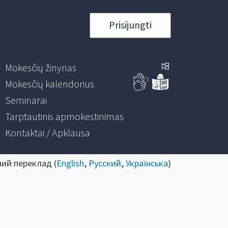
Prisijungti
Mokesčių žinynas
Mokesčių kalendorius
Seminarai
Tarptautinis apmokestinimas
Kontaktai / Apklausa
ний переклад (
English
,
Русский
,
Українська
)