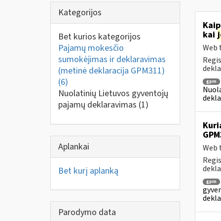
Kategorijos
Kaip
kai
Bet kurios kategorijos
Pajamų mokesčio
Web t
sumokėjimas ir deklaravimas
Regis
dekla
(metinė deklaracija GPM311)
(6)
gpm
Nuola
Nuolatinių Lietuvos gyventojų
dekla
pajamų deklaravimas
(1)
Kuri
GPM
Aplankai
Web t
Regis
dekla
Bet kurį aplanką
gpm
gyven
dekla
Parodymo data