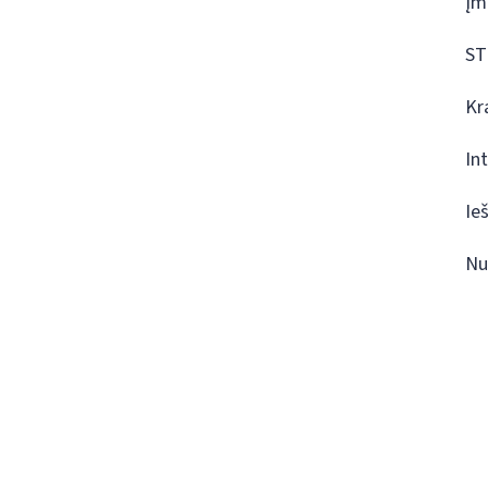
Įm
ST
Kr
In
Ie
Nu