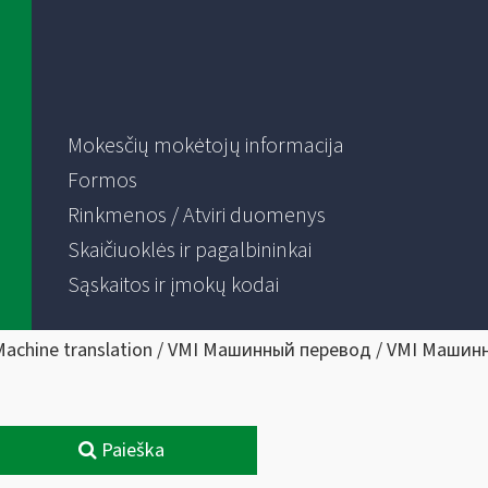
Mokesčių mokėtojų informacija
Formos
Rinkmenos / Atviri duomenys
Skaičiuoklės ir pagalbininkai
Sąskaitos ir įmokų kodai
Machine translation / VMI Машинный перевод / VMI Машин
Paieška