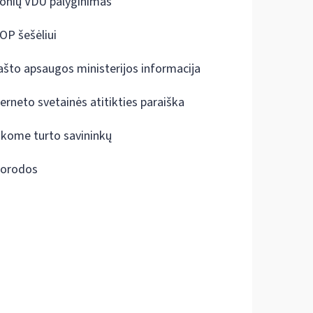
onių VDU palyginimas
OP šešėliui
ašto apsaugos ministerijos informacija
terneto svetainės atitikties paraiška
škome turto savininkų
orodos