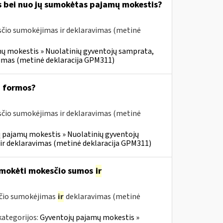
s bei nuo jų sumokėtas pajamų mokestis?
čio sumokėjimas ir deklaravimas (metinė
ų mokestis » Nuolatinių gyventojų samprata,
vimas (metinė deklaracija GPM311)
1 formos?
čio sumokėjimas ir deklaravimas (metinė
 pajamų mokestis » Nuolatinių gyventojų
ir deklaravimas (metinė deklaracija GPM311)
umokėti mokesčio sumos
ir
sčio sumokėjimas
ir
deklaravimas (metinė
kategorijos:
Gyventojų pajamų mokestis »