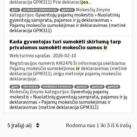
deklaracija GPM311) Prie deklaraci
jos
...
Mokesčių žinyno
gpm
pridedami dokumentai
gpm311
kategorijos:
Gyventojų pajamų mokestis » Nuolatinių
gyventojų samprata, pajamos ir jų deklaravimas »
Pajamų mokesčio sumokėjimas ir deklaravimas (metinė
deklaracija GPM311)
Kada gyventojas turi sumokėti skirtumą tarp
privalomos sumokėti mokesčio sumos
ir
Web turinio sąrašas
2026-02-10
Registracijos numeris KM2476 Ši informacija skelbiama:
Pajamų mokesčio sumokėjimas
ir
deklaravimas (metinė
deklaracija GPM311) Jeigu metinėje pajamų mokesčio
deklaracijoje...
gpm
skirtumas
mokėjimo terminas
gpmį27
gpmį28
gpmį29
Mokesčių žinyno kategorijos:
Gyventojų pajamų
mokestis » Nuolatinių gyventojų samprata, pajamos ir jų
deklaravimas » Pajamų mokesčio sumokėjimas ir
deklaravimas (metinė deklaracija GPM311)
5 Įrašų(-ai)
Rodoma nuo 1 iki 5 iš 6 irašų.