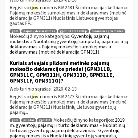
Registraci
jos
numeris KM2481 Ši informacija skelbiama:
Pajamų mokesčio sumokėjimas ir deklaravimas (metinė
deklaracija GPM311) Nuolatinis Lietuvos gyventojas
gautas FP...
gpm
pajamų deklaravimas
gpmį 17 str 1 d 30 p
finansinės priemonės
Mokesčių žinyno kategorijos:
Gyventojų pajamų
mokestis » Nuolatinių gyventojų samprata, pajamos ir jų
deklaravimas » Pajamų mokesčio sumokėjimas ir
deklaravimas (metinė deklaracija GPM311)
Kuriais atvejais pildomi metinės pajamų
mokesčio deklaracijos priedai (GPM311B,
GPM311C, GPM311H, GPM311D, GPM311E,
GPM311F, GPM311G)?
Web turinio sąrašas
2026-02-13
Registraci
jos
numeris KM2473 Ši informacija skelbiama:
Pajamų mokesčio sumokėjimas ir deklaravimas (metinė
deklaracija GPM311) Nuolatinių Lietuvos gyventojų
pajamų...
Mokesčių žinyno kategorijos:
2019
gpm
priedai
gpm311
m. gyventojų pajamų ir turto deklaravimas » Nuolatinių
Lietuvos gyventojų pajamų deklaravimas
Gyventojų
pajamų mokestis » Nuolatinių gyventojų samprata,