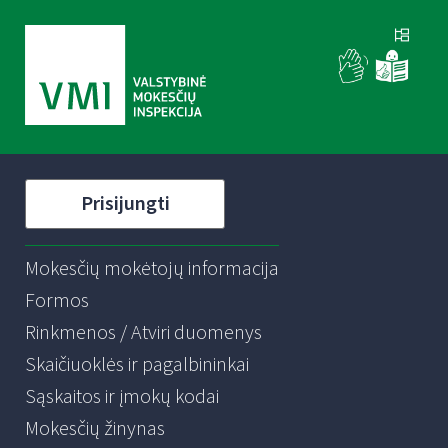
Prisijungti
Mokesčių mokėtojų informacija
Formos
Rinkmenos / Atviri duomenys
Skaičiuoklės ir pagalbininkai
Sąskaitos ir įmokų kodai
Mokesčių žinynas