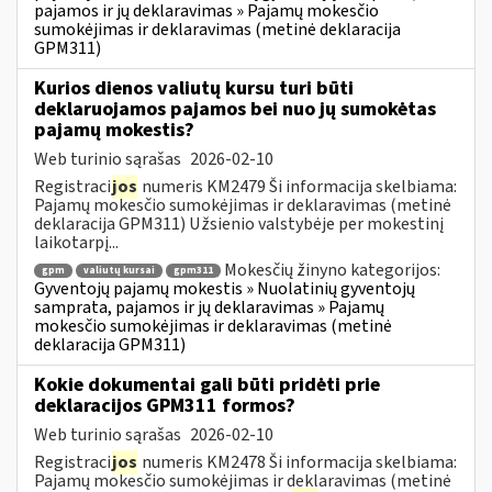
pajamos ir jų deklaravimas » Pajamų mokesčio
sumokėjimas ir deklaravimas (metinė deklaracija
GPM311)
Kurios dienos valiutų kursu turi būti
deklaruojamos pajamos bei nuo jų sumokėtas
pajamų mokestis?
Web turinio sąrašas
2026-02-10
Registraci
jos
numeris KM2479 Ši informacija skelbiama:
Pajamų mokesčio sumokėjimas ir deklaravimas (metinė
deklaracija GPM311) Užsienio valstybėje per mokestinį
laikotarpį...
Mokesčių žinyno kategorijos:
gpm
valiutų kursai
gpm311
Gyventojų pajamų mokestis » Nuolatinių gyventojų
samprata, pajamos ir jų deklaravimas » Pajamų
mokesčio sumokėjimas ir deklaravimas (metinė
deklaracija GPM311)
Kokie dokumentai gali būti pridėti prie
deklaracijos GPM311 formos?
Web turinio sąrašas
2026-02-10
Registraci
jos
numeris KM2478 Ši informacija skelbiama:
Pajamų mokesčio sumokėjimas ir deklaravimas (metinė