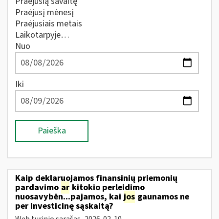
Praėjusią savaitę
Praėjusį mėnesį
Praėjusiais metais
Laikotarpyje…
Nuo
Iki
Paieška
Kaip deklaruojamos finansinių priemonių
pardavimo
ar
kitokio perleidimo
nuosavybėn...pajamos, kai
jos
gaunamos ne
per investicinę sąskaitą?
Web turinio sąrašas
2026-02-10