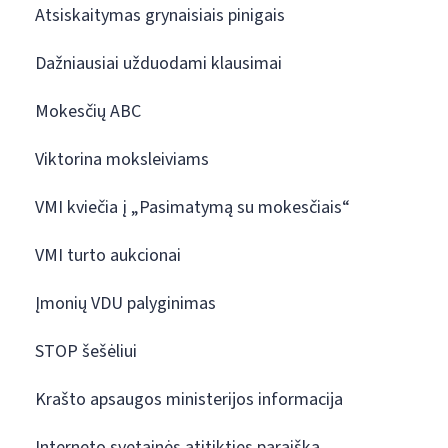
Atsiskaitymas grynaisiais pinigais
Dažniausiai užduodami klausimai
Mokesčių ABC
Viktorina moksleiviams
VMI kviečia į „Pasimatymą su mokesčiais“
VMI turto aukcionai
Įmonių VDU palyginimas
STOP šešėliui
Krašto apsaugos ministerijos informacija
Interneto svetainės atitikties paraiška