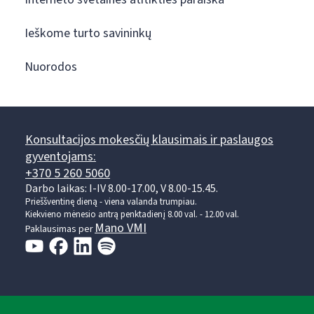
Ieškome turto savininkų
Nuorodos
Konsultacijos mokesčių klausimais ir paslaugos
gyventojams:
+370 5 260 5060
Darbo laikas: I-IV 8.00-17.00, V 8.00-15.45.
Prieššventinę dieną - viena valanda trumpiau.
Kiekvieno mėnesio antrą penktadienį 8.00 val. - 12.00 val.
Mano VMI
Paklausimas per