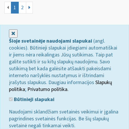
1
2
Uždaryti
Šioje svetainėje naudojami slapukai
(angl.
cookies). Būtinieji slapukai įdiegiami automatiškai
ir jiems nėra reikalingas Jūsų sutikimas. Taip pat
galite sutikti ir su kitų slapukų naudojimu. Savo
sutikimą bet kada galėsite atšaukti pakeisdami
interneto naršyklės nustatymus ir ištrindami
įrašytus slapukus. Daugiau informacijos
Slapukų
politika
;
Privatumo politika.
Būtinieji slapukai
Naudojami sklandžiam svetainės veikimui ir įgalina
pagrindines svetainės funkcijas. Be šių slapukų
svetainė negali tinkamai veikti.