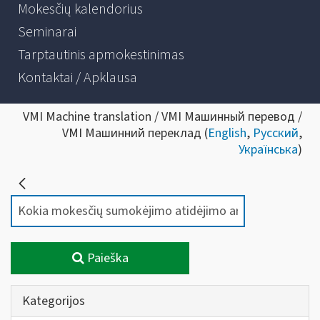
Mokesčių kalendorius
Seminarai
Tarptautinis apmokestinimas
Kontaktai / Apklausa
VMI Machine translation / VMI Машинный перевод /
VMI Машинний переклад (
English
,
Русский
,
Українська
)
Paieška
Kategorijos