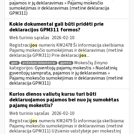
pajamos ir jų deklaravimas » Pajamų mokesčio
sumokėjimas ir deklaravimas (metinė deklaracija
GPM311)
Kokie dokumentai gali būti pridėti prie
deklaracijos GPM311 formos?
Web turinio sąrašas
2026-02-10
Registraci
jos
numeris KM2478 Ši informacija skelbiama:
Pajamų mokesčio sumokėjimas ir deklaravimas (metinė
deklaracija GPM311) Prie deklaraci
jos
...
Mokesčių žinyno
gpm
pridedami dokumentai
gpm311
kategorijos:
Gyventojų pajamų mokestis » Nuolatinių
gyventojų samprata, pajamos ir jų deklaravimas »
Pajamų mokesčio sumokėjimas ir deklaravimas (metinė
deklaracija GPM311)
Kurios dienos valiutų kursu turi būti
deklaruojamos pajamos bei nuo jų sumokėtas
pajamų mokestis?
Web turinio sąrašas
2026-02-10
Registraci
jos
numeris KM2479 Ši informacija skelbiama:
Pajamų mokesčio sumokėjimas ir deklaravimas (metinė
deklaracija GPM311) Užsienio valstybėje per mokestinį