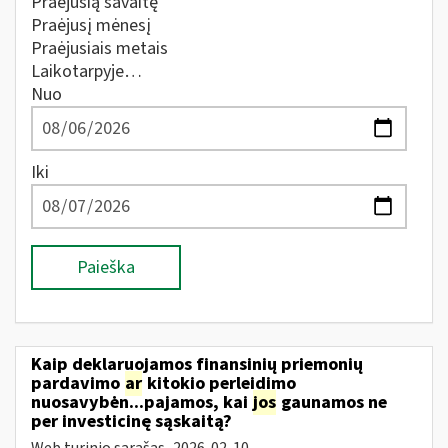
Praėjusią savaitę
Praėjusį mėnesį
Praėjusiais metais
Laikotarpyje…
Nuo
Iki
Paieška
Kaip deklaruojamos finansinių priemonių
pardavimo
ar
kitokio perleidimo
nuosavybėn...pajamos, kai
jos
gaunamos ne
per investicinę sąskaitą?
Web turinio sąrašas
2026-02-10