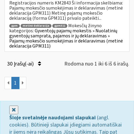
Registracijos numeris KM2843 Ši informacija skelbiama:
Pajamų mokesčio sumokėjimas ir deklaravimas (metinė
deklaracija GPM311) Metinę pajamų mokesčio
deklaraciją (forma GPM311) privalo pateikti...
Mokesčių žinyno
gpm
metinė deklaracija
gpm311
kategorijos:
Gyventojų pajamų mokestis » Nuolatinių
gyventojų samprata, pajamos ir jų deklaravimas »
Pajamų mokesčio sumokėjimas ir deklaravimas (metinė
deklaracija GPM311)
30 Įrašų(-ai)
Rodoma nuo 1 iki 6 iš 6 irašų.
1
Uždaryti
Šioje svetainėje naudojami slapukai
(angl.
cookies). Būtinieji slapukai įdiegiami automatiškai
ir jiems nėra reikalingas Jūsų sutikimas. Taip pat