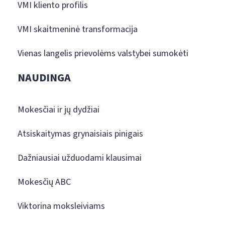
VMI kliento profilis
VMI skaitmeninė transformacija
Vienas langelis prievolėms valstybei sumokėti
NAUDINGA
Mokesčiai ir jų dydžiai
Atsiskaitymas grynaisiais pinigais
Dažniausiai užduodami klausimai
Mokesčių ABC
Viktorina moksleiviams