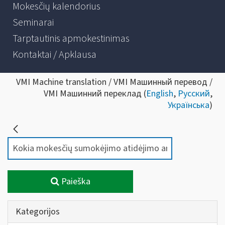
Mokesčių kalendorius
Seminarai
Tarptautinis apmokestinimas
Kontaktai / Apklausa
VMI Machine translation / VMI Машинный перевод /
VMI Машинний переклад (
English
,
Русский
,
Українська
)
Paieška
Kategorijos