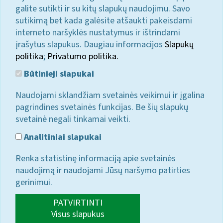
galite sutikti ir su kitų slapukų naudojimu. Savo
sutikimą bet kada galėsite atšaukti pakeisdami
interneto naršyklės nustatymus ir ištrindami
įrašytus slapukus. Daugiau informacijos
Slapukų
politika
;
Privatumo politika.
Būtinieji slapukai
Naudojami sklandžiam svetainės veikimui ir įgalina
pagrindines svetainės funkcijas. Be šių slapukų
svetainė negali tinkamai veikti.
Analitiniai slapukai
Renka statistinę informaciją apie svetainės
naudojimą ir naudojami Jūsų naršymo patirties
gerinimui.
PATVIRTINTI
Visus slapukus