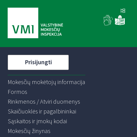
Prisijungti
Mokesčių mokėtojų informacija
Formos
Rinkmenos / Atviri duomenys
Skaičiuoklės ir pagalbininkai
Sąskaitos ir įmokų kodai
Mokesčių žinynas