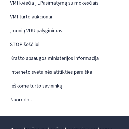
VMI kviečia į „Pasimatymą su mokesčiais“
VMI turto aukcionai
Įmonių VDU palyginimas
STOP šešėliui
Krašto apsaugos ministerijos informacija
Interneto svetainės atitikties paraiška
Ieškome turto savininkų
Nuorodos