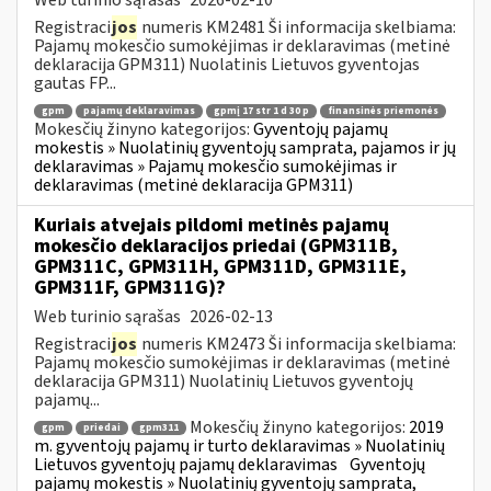
Registraci
jos
numeris KM2481 Ši informacija skelbiama:
Pajamų mokesčio sumokėjimas ir deklaravimas (metinė
deklaracija GPM311) Nuolatinis Lietuvos gyventojas
gautas FP...
gpm
pajamų deklaravimas
gpmį 17 str 1 d 30 p
finansinės priemonės
Mokesčių žinyno kategorijos:
Gyventojų pajamų
mokestis » Nuolatinių gyventojų samprata, pajamos ir jų
deklaravimas » Pajamų mokesčio sumokėjimas ir
deklaravimas (metinė deklaracija GPM311)
Kuriais atvejais pildomi metinės pajamų
mokesčio deklaracijos priedai (GPM311B,
GPM311C, GPM311H, GPM311D, GPM311E,
GPM311F, GPM311G)?
Web turinio sąrašas
2026-02-13
Registraci
jos
numeris KM2473 Ši informacija skelbiama:
Pajamų mokesčio sumokėjimas ir deklaravimas (metinė
deklaracija GPM311) Nuolatinių Lietuvos gyventojų
pajamų...
Mokesčių žinyno kategorijos:
2019
gpm
priedai
gpm311
m. gyventojų pajamų ir turto deklaravimas » Nuolatinių
Lietuvos gyventojų pajamų deklaravimas
Gyventojų
pajamų mokestis » Nuolatinių gyventojų samprata,