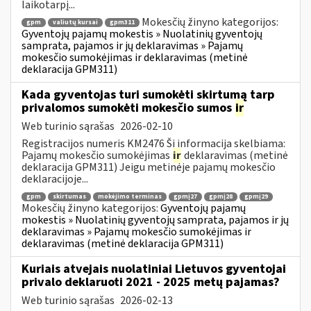
laikotarpį...
Mokesčių žinyno kategorijos:
gpm
valiutų kursai
gpm311
Gyventojų pajamų mokestis » Nuolatinių gyventojų
samprata, pajamos ir jų deklaravimas » Pajamų
mokesčio sumokėjimas ir deklaravimas (metinė
deklaracija GPM311)
Kada gyventojas turi sumokėti skirtumą tarp
privalomos sumokėti mokesčio sumos
ir
Web turinio sąrašas
2026-02-10
Registracijos numeris KM2476 Ši informacija skelbiama:
Pajamų mokesčio sumokėjimas
ir
deklaravimas (metinė
deklaracija GPM311) Jeigu metinėje pajamų mokesčio
deklaracijoje...
gpm
skirtumas
mokėjimo terminas
gpmį27
gpmį28
gpmį29
Mokesčių žinyno kategorijos:
Gyventojų pajamų
mokestis » Nuolatinių gyventojų samprata, pajamos ir jų
deklaravimas » Pajamų mokesčio sumokėjimas ir
deklaravimas (metinė deklaracija GPM311)
Kuriais atvejais nuolatiniai Lietuvos gyventojai
privalo deklaruoti 2021 - 2025 metų pajamas?
Web turinio sąrašas
2026-02-13