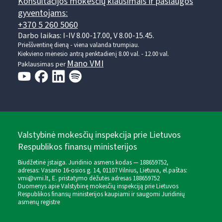
Konsultacijos mokesčių klausimais ir paslaugos
gyventojams:
+370 5 260 5060
Darbo laikas: I-IV 8.00-17.00, V 8.00-15.45.
Prieššventinę dieną - viena valanda trumpiau.
Kiekvieno mėnesio antrą penktadienį 8.00 val. - 12.00 val.
Mano VMI
Paklausimas per
Valstybinė mokesčių inspekcija prie Lietuvos
Respublikos finansų ministerijos
Biudžetinė įstaiga. Juridinio asmens kodas — 188659752,
adresas: Vasario 16-osios g. 14, 01107 Vilnius, Lietuva, el.paštas:
vmi@vmi.lt
, E. pristatymo dėžutės adresas 188659752
Duomenys apie Valstybinę mokesčių inspekciją prie Lietuvos
Respublikos finansų ministerijos kaupiami ir saugomi Juridinių
asmenų registre