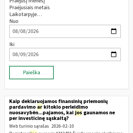
Praėjusį mėnesį
Praėjusiais metais
Laikotarpyje…
Nuo
Iki
Paieška
Kaip deklaruojamos finansinių priemonių
pardavimo
ar
kitokio perleidimo
nuosavybėn...pajamos, kai
jos
gaunamos ne
per investicinę sąskaitą?
Web turinio sąrašas
2026-02-10