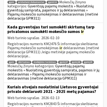
Mokesčių žinyno
gpm
pridedami dokumentai
gpm311
kategorijos:
Gyventojų pajamų mokestis » Nuolatinių
gyventojų samprata, pajamos ir jų deklaravimas »
Pajamų mokesčio sumokėjimas ir deklaravimas (metinė
deklaracija GPM311)
Kada gyventojas turi sumokėti skirtumą tarp
privalomos sumokėti mokesčio sumos
ir
Web turinio sąrašas
2026-02-10
Registracijos numeris KM2476 Ši informacija skelbiama:
Pajamų mokesčio sumokėjimas
ir
deklaravimas (metinė
deklaracija GPM311) Jeigu metinėje pajamų mokesčio
deklaracijoje...
gpm
skirtumas
mokėjimo terminas
gpmį27
gpmį28
gpmį29
Mokesčių žinyno kategorijos:
Gyventojų pajamų
mokestis » Nuolatinių gyventojų samprata, pajamos ir jų
deklaravimas » Pajamų mokesčio sumokėjimas ir
deklaravimas (metinė deklaracija GPM311)
Kuriais atvejais nuolatiniai Lietuvos gyventojai
privalo deklaruoti 2021 - 2025 metų pajamas?
Web turinio sąrašas
2026-02-13
Registracijos numeris KM2843 Ši informacija skelbiama: