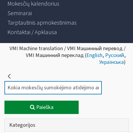
Mokesčių kalendorius
Seminarai
Tarptautinis apmokestinimas
Kontaktai / Apklausa
VMI Machine translation / VMI Машинный перевод /
VMI Машинний переклад (
English
,
Русский
,
Українська
)
Paieška
Kategorijos