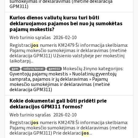
sumokėjimas ir deklaravimas (metinė deklaracija
GPM311)
Kurios dienos valiutų kursu turi būti
deklaruojamos pajamos bei nuo jų sumokėtas
pajamų mokestis?
Web turinio sąrašas
2026-02-10
Registraci
jos
numeris KM2479 Ši informacija skelbiama:
Pajamų mokesčio sumokėjimas ir deklaravimas (metinė
deklaracija GPM311) Užsienio valstybėje per mokestinį
laikotarpį...
Mokesčių žinyno kategorijos:
gpm
valiutų kursai
gpm311
Gyventojų pajamų mokestis » Nuolatinių gyventojų
samprata, pajamos ir jų deklaravimas » Pajamų
mokesčio sumokėjimas ir deklaravimas (metinė
deklaracija GPM311)
Kokie dokumentai gali būti pridėti prie
deklaracijos GPM311 formos?
Web turinio sąrašas
2026-02-10
Registraci
jos
numeris KM2478 Ši informacija skelbiama:
Pajamų mokesčio sumokėjimas ir deklaravimas (metinė
deklaracija GPM311) Prie deklaraci
jos
...