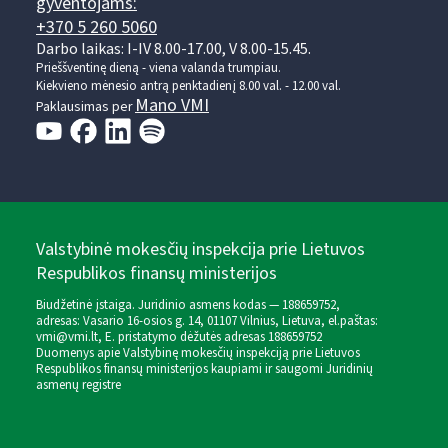
gyventojams:
+370 5 260 5060
Darbo laikas: I-IV 8.00-17.00, V 8.00-15.45.
Prieššventinę dieną - viena valanda trumpiau.
Kiekvieno mėnesio antrą penktadienį 8.00 val. - 12.00 val.
Mano VMI
Paklausimas per
Valstybinė mokesčių inspekcija prie Lietuvos
Respublikos finansų ministerijos
Biudžetinė įstaiga. Juridinio asmens kodas — 188659752,
adresas: Vasario 16-osios g. 14, 01107 Vilnius, Lietuva, el.paštas:
vmi@vmi.lt
, E. pristatymo dėžutės adresas 188659752
Duomenys apie Valstybinę mokesčių inspekciją prie Lietuvos
Respublikos finansų ministerijos kaupiami ir saugomi Juridinių
asmenų registre