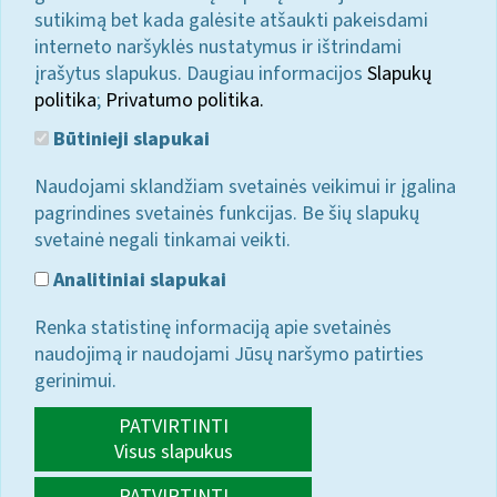
sutikimą bet kada galėsite atšaukti pakeisdami
interneto naršyklės nustatymus ir ištrindami
įrašytus slapukus. Daugiau informacijos
Slapukų
politika
;
Privatumo politika.
Būtinieji slapukai
Naudojami sklandžiam svetainės veikimui ir įgalina
pagrindines svetainės funkcijas. Be šių slapukų
svetainė negali tinkamai veikti.
Analitiniai slapukai
Renka statistinę informaciją apie svetainės
naudojimą ir naudojami Jūsų naršymo patirties
gerinimui.
PATVIRTINTI
Visus slapukus
PATVIRTINTI