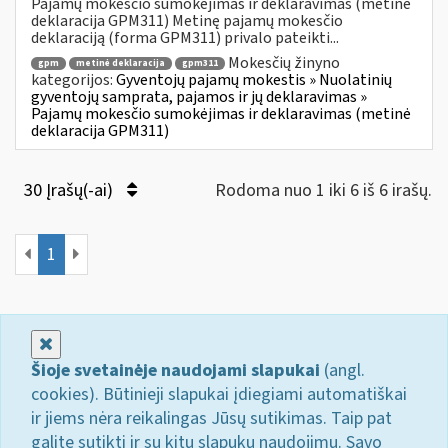
Pajamų mokesčio sumokėjimas ir deklaravimas (metinė
deklaracija GPM311) Metinę pajamų mokesčio
deklaraciją (forma GPM311) privalo pateikti...
Mokesčių žinyno
gpm
metinė deklaracija
gpm311
kategorijos:
Gyventojų pajamų mokestis » Nuolatinių
gyventojų samprata, pajamos ir jų deklaravimas »
Pajamų mokesčio sumokėjimas ir deklaravimas (metinė
deklaracija GPM311)
30 Įrašų(-ai)
Rodoma nuo 1 iki 6 iš 6 irašų.
1
Uždaryti
Šioje svetainėje naudojami slapukai
(angl.
cookies). Būtinieji slapukai įdiegiami automatiškai
ir jiems nėra reikalingas Jūsų sutikimas. Taip pat
galite sutikti ir su kitų slapukų naudojimu. Savo