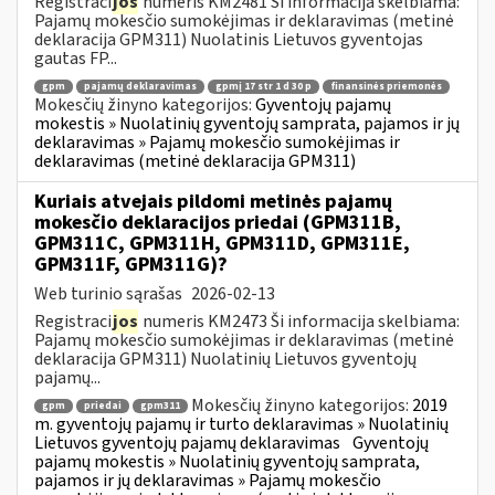
Registraci
jos
numeris KM2481 Ši informacija skelbiama:
Pajamų mokesčio sumokėjimas ir deklaravimas (metinė
deklaracija GPM311) Nuolatinis Lietuvos gyventojas
gautas FP...
gpm
pajamų deklaravimas
gpmį 17 str 1 d 30 p
finansinės priemonės
Mokesčių žinyno kategorijos:
Gyventojų pajamų
mokestis » Nuolatinių gyventojų samprata, pajamos ir jų
deklaravimas » Pajamų mokesčio sumokėjimas ir
deklaravimas (metinė deklaracija GPM311)
Kuriais atvejais pildomi metinės pajamų
mokesčio deklaracijos priedai (GPM311B,
GPM311C, GPM311H, GPM311D, GPM311E,
GPM311F, GPM311G)?
Web turinio sąrašas
2026-02-13
Registraci
jos
numeris KM2473 Ši informacija skelbiama:
Pajamų mokesčio sumokėjimas ir deklaravimas (metinė
deklaracija GPM311) Nuolatinių Lietuvos gyventojų
pajamų...
Mokesčių žinyno kategorijos:
2019
gpm
priedai
gpm311
m. gyventojų pajamų ir turto deklaravimas » Nuolatinių
Lietuvos gyventojų pajamų deklaravimas
Gyventojų
pajamų mokestis » Nuolatinių gyventojų samprata,
pajamos ir jų deklaravimas » Pajamų mokesčio