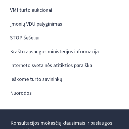
VMI turto aukcionai
Įmonių VDU palyginimas
STOP šešėliui
Krašto apsaugos ministerijos informacija
Interneto svetainės atitikties paraiška
Ieškome turto savininkų
Nuorodos
Konsultacijos mokesčių klausimais ir paslaugos