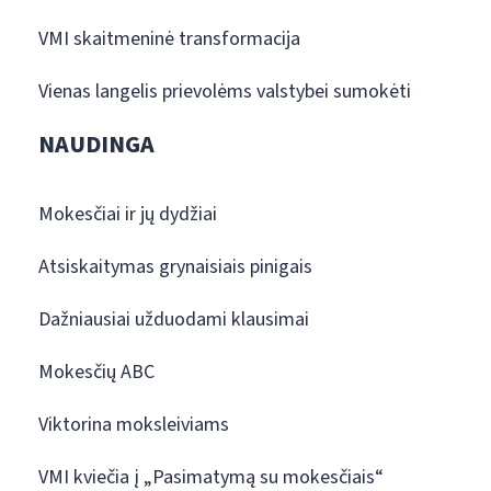
VMI skaitmeninė transformacija
Vienas langelis prievolėms valstybei sumokėti
NAUDINGA
Mokesčiai ir jų dydžiai
Atsiskaitymas grynaisiais pinigais
Dažniausiai užduodami klausimai
Mokesčių ABC
Viktorina moksleiviams
VMI kviečia į „Pasimatymą su mokesčiais“