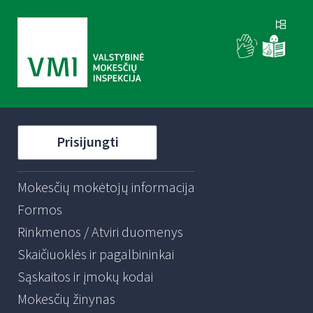
Prisijungti
Mokesčių mokėtojų informacija
Formos
Rinkmenos / Atviri duomenys
Skaičiuoklės ir pagalbininkai
Sąskaitos ir įmokų kodai
Mokesčių žinynas