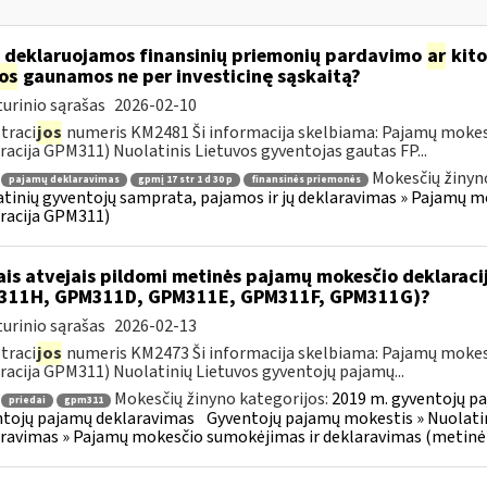
 deklaruojamos finansinių priemonių pardavimo
ar
kito
jos
gaunamos ne per investicinę sąskaitą?
urinio sąrašas
2026-02-10
traci
jos
numeris KM2481 Ši informacija skelbiama: Pajamų mokes
racija GPM311) Nuolatinis Lietuvos gyventojas gautas FP...
Mokesčių žinyn
pajamų deklaravimas
gpmį 17 str 1 d 30 p
finansinės priemonės
tinių gyventojų samprata, pajamos ir jų deklaravimas » Pajamų 
racija GPM311)
ais atvejais pildomi metinės pajamų mokesčio deklarac
311H, GPM311D, GPM311E, GPM311F, GPM311G)?
urinio sąrašas
2026-02-13
traci
jos
numeris KM2473 Ši informacija skelbiama: Pajamų mokes
racija GPM311) Nuolatinių Lietuvos gyventojų pajamų...
Mokesčių žinyno kategorijos:
2019 m. gyventojų pa
priedai
gpm311
tojų pajamų deklaravimas
Gyventojų pajamų mokestis » Nuolatin
ravimas » Pajamų mokesčio sumokėjimas ir deklaravimas (metinė