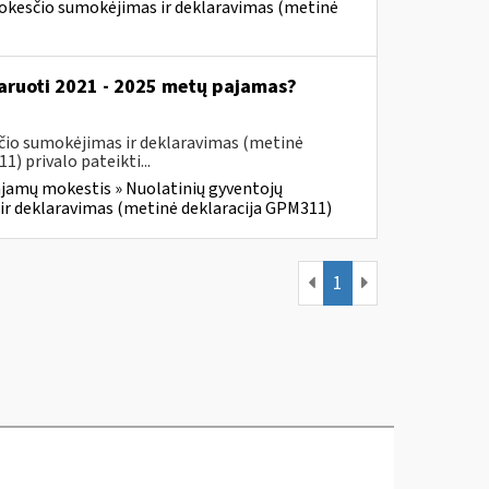
mokesčio sumokėjimas ir deklaravimas (metinė
klaruoti 2021 - 2025 metų pajamas?
čio sumokėjimas ir deklaravimas (metinė
 privalo pateikti...
jamų mokestis » Nuolatinių gyventojų
ir deklaravimas (metinė deklaracija GPM311)
1