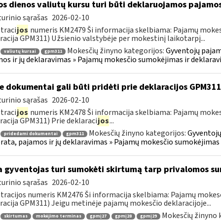
os dienos valiutų kursu turi būti deklaruojamos pajamo
urinio sąrašas
2026-02-10
traci
jos
numeris KM2479 Ši informacija skelbiama: Pajamų mokes
racija GPM311) Užsienio valstybėje per mokestinį laikotarpį...
Mokesčių žinyno kategorijos:
Gyventojų pajam
valiutų kursai
gpm311
os ir jų deklaravimas » Pajamų mokesčio sumokėjimas ir deklara
e dokumentai gali būti pridėti prie deklaracijos GPM31
urinio sąrašas
2026-02-10
traci
jos
numeris KM2478 Ši informacija skelbiama: Pajamų mokes
racija GPM311) Prie deklaraci
jos
...
Mokesčių žinyno kategorijos:
Gyventojų
pridedami dokumentai
gpm311
ata, pajamos ir jų deklaravimas » Pajamų mokesčio sumokėjimas 
 gyventojas turi sumokėti skirtumą tarp privalomos s
urinio sąrašas
2026-02-10
tracijos numeris KM2476 Ši informacija skelbiama: Pajamų moke
racija GPM311) Jeigu metinėje pajamų mokesčio deklaracijoje...
Mokesčių žinyno 
skirtumas
mokėjimo terminas
gpmį27
gpmį28
gpmį29