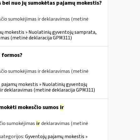
s bei nuo jų sumokėtas pajamų mokestis?
čio sumokėjimas ir deklaravimas (metinė
ų mokestis » Nuolatinių gyventojų samprata,
vimas (metinė deklaracija GPM311)
1 formos?
čio sumokėjimas ir deklaravimas (metinė
 pajamų mokestis » Nuolatinių gyventojų
ir deklaravimas (metinė deklaracija GPM311)
umokėti mokesčio sumos
ir
sčio sumokėjimas
ir
deklaravimas (metinė
kategorijos:
Gyventojų pajamų mokestis »