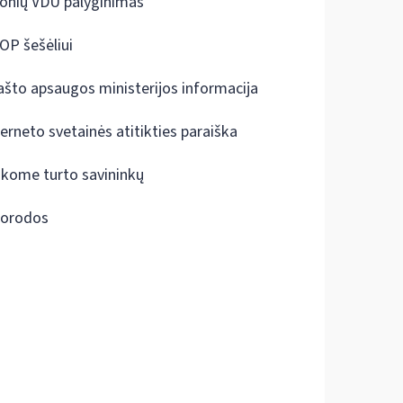
onių VDU palyginimas
OP šešėliui
ašto apsaugos ministerijos informacija
terneto svetainės atitikties paraiška
škome turto savininkų
orodos