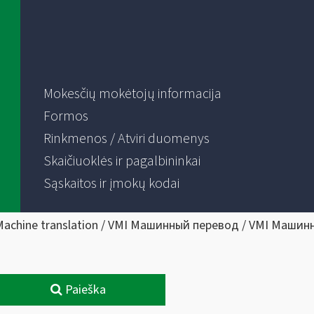
Mokesčių mokėtojų informacija
Formos
Rinkmenos / Atviri duomenys
Skaičiuoklės ir pagalbininkai
Sąskaitos ir įmokų kodai
Machine translation / VMI Машинный перевод / VMI Машин
Paieška