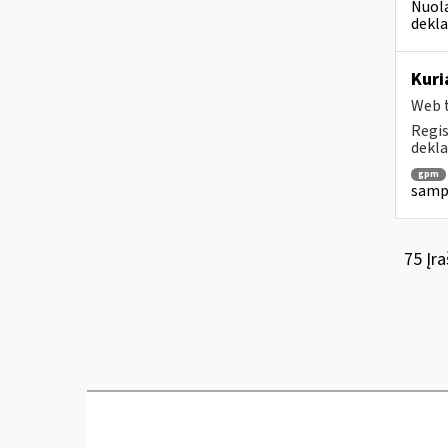
Nuola
dekla
Kuri
Web t
Regis
dekla
gpm
sampr
75 Įra