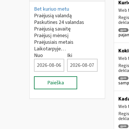
Kuri
Bet kuriuo metu
Web t
Praėjusią valandą
Regis
Paskutines 24 valandas
dekla
Praėjusią savaitę
gpm
pajam
Praėjusį mėnesį
Praėjusiais metais
Laikotarpyje…
Koki
Nuo
Iki
Web t
Regis
dekla
gpm
Paieška
sampr
Kada
Web t
Regis
dekla
gpm