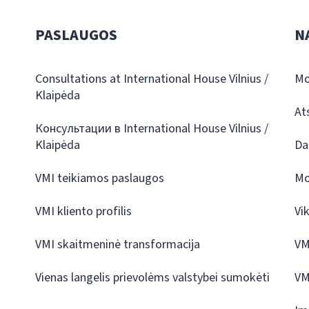
PASLAUGOS
N
Consultations at International House Vilnius /
Mo
Klaipėda
At
Консультации в International House Vilnius /
Klaipėda
Da
VMI teikiamos paslaugos
Mo
VMI kliento profilis
Vi
VMI skaitmeninė transformacija
VM
Vienas langelis prievolėms valstybei sumokėti
VM