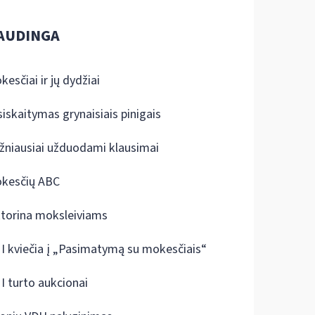
AUDINGA
kesčiai ir jų dydžiai
siskaitymas grynaisiais pinigais
žniausiai užduodami klausimai
kesčių ABC
ktorina moksleiviams
I kviečia į „Pasimatymą su mokesčiais“
I turto aukcionai