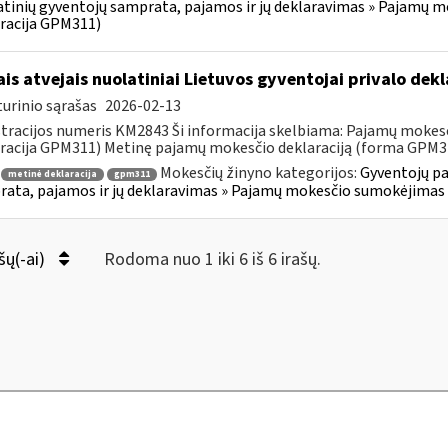
tinių gyventojų samprata, pajamos ir jų deklaravimas » Pajamų 
racija GPM311)
ais atvejais nuolatiniai Lietuvos gyventojai privalo de
urinio sąrašas
2026-02-13
tracijos numeris KM2843 Ši informacija skelbiama: Pajamų mokes
racija GPM311) Metinę pajamų mokesčio deklaraciją (forma GPM311)
Mokesčių žinyno kategorijos:
Gyventojų pa
metinė deklaracija
gpm311
ata, pajamos ir jų deklaravimas » Pajamų mokesčio sumokėjimas 
šų(-ai)
Rodoma nuo 1 iki 6 iš 6 irašų.