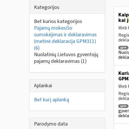
Kategorijos
Kaip
kai
Bet kurios kategorijos
Pajamų mokesčio
Web t
sumokėjimas ir deklaravimas
Regis
dekla
(metinė deklaracija GPM311)
(6)
gpm
Nuola
Nuolatinių Lietuvos gyventojų
dekla
pajamų deklaravimas
(1)
Kuri
GPM
Aplankai
Web t
Regis
dekla
Bet kurį aplanką
gpm
gyven
dekla
Parodymo data