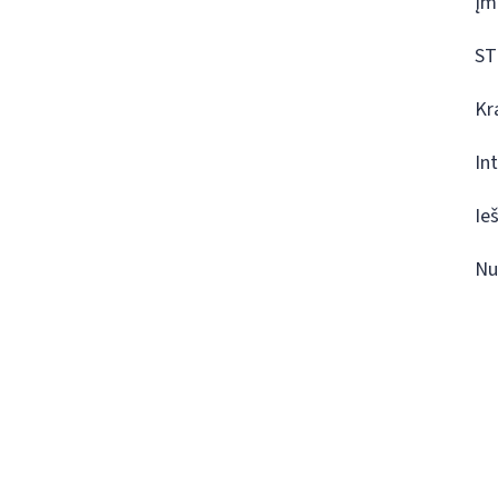
Įm
ST
Kr
In
Ie
Nu