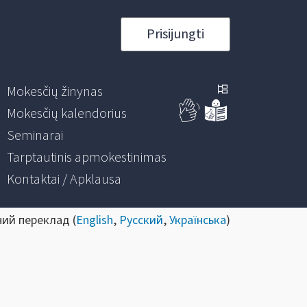
Prisijungti
Mokesčių žinynas
Mokesčių kalendorius
Seminarai
Tarptautinis apmokestinimas
Kontaktai / Apklausa
ний переклад (
English
,
Русский
,
Українська
)